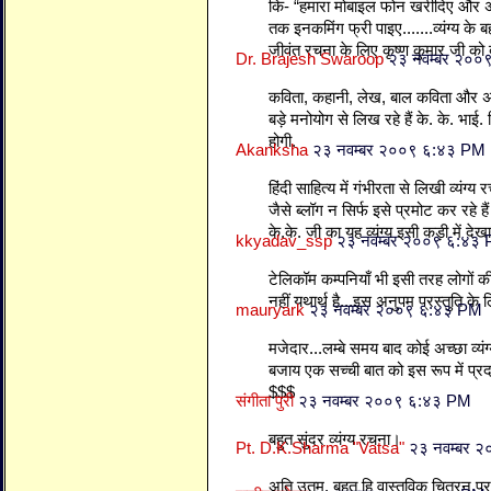
कि- “हमारा मोबाइल फोन खरीदिए और अगल
तक इनकमिंग फ्री पाइए.......व्यंग्य के
जीवंत रचना के लिए कृष्ण कुमार जी को 
Dr. Brajesh Swaroop
२३ नवम्बर २००
कविता, कहानी, लेख, बाल कविता और अब व्य
बड़े मनोयोग से लिख रहे हैं के. के. भा
होगी.
Akanksha
२३ नवम्बर २००९ ६:४३ PM
हिंदी साहित्य में गंभीरता से लिखी व्यंग्
जैसे ब्लॉग न सिर्फ इसे प्रमोट कर रहे हैं
के.के. जी का यह व्यंग्य इसी कड़ी में देख
kkyadav_ssp
२३ नवम्बर २००९ ६:४३
टेलिकॉम कम्पनियाँ भी इसी तरह लोगों की 
नहीं यथार्थ है...इस अनुपम प्रस्तुति के
mauryark
२३ नवम्बर २००९ ६:४३ PM
मजेदार...लम्बे समय बाद कोई अच्छा व्यंग
बजाय एक सच्ची बात को इस रूप में प्रद
$$$
संगीता पुरी
२३ नवम्बर २००९ ६:४३ PM
बहुत सुंदर व्‍यंग्‍य रचना।
Pt. D.K.Sharma "Vatsa"
२३ नवम्बर 
अति उतम. बहुत हि वास्तविक चित्रन प्रस