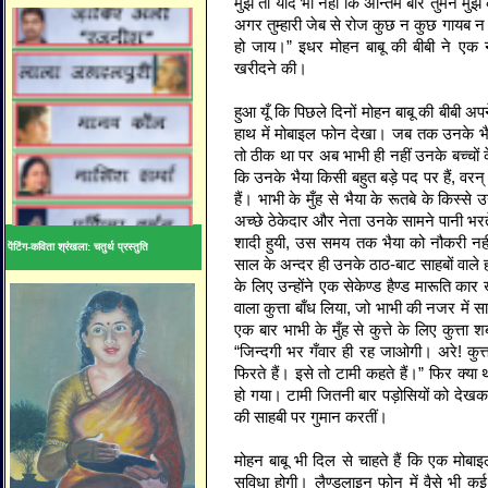
मुझे तो याद भी नहीं कि अन्तिम बार तुमने मु
अगर तुम्हारी जेब से रोज कुछ न कुछ गायब न कर
हो जाय।” इधर मोहन बाबू की बीबी ने एक
खरीदने की।
हुआ यूँ कि पिछले दिनों मोहन बाबू की बीबी अ
हाथ में मोबाइल फोन देखा। जब तक उनके भ
तो ठीक था पर अब भाभी ही नहीं उनके बच्चों 
कि उनके भैया किसी बहुत बड़े पद पर हैं, वरन् प
हैं। भाभी के मुँह से भैया के रूतबे के किस्से उ
अच्छे ठेकेदार और नेता उनके सामने पानी भर
शादी हुयी, उस समय तक भैया को नौकरी नही
पेंटिंग-कविता श्रंखला: चतुर्थ प्रस्तुति
साल के अन्दर ही उनके ठाठ-बाट साहबों वाले ह
के लिए उन्होंने एक सेकेण्ड हैण्ड मारूति क
वाला कुत्ता बाँध लिया, जो भाभी की नजर में स
एक बार भाभी के मुँह से कुत्ते के लिए कुत्ता
“जिन्दगी भर गँवार ही रह जाओगी। अरे! कुत्
फिरते हैं। इसे तो टामी कहते हैं।” फिर क्या थ
हो गया। टामी जितनी बार पड़ोसियों को देखक
की साहबी पर गुमान करतीं।
मोहन बाबू भी दिल से चाहते हैं कि एक मो
सुविधा होगी। लैण्डलाइन फोन में वैसे भी कई 