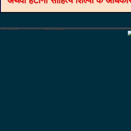
अथवा हटाना साहित्य शिल्पी के अधिकार क
©
Blogger templates
The Professional Template
by
Ourblogtemplates.com
2008