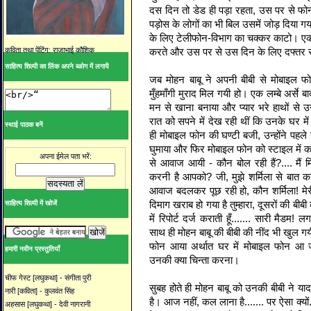
दस दिन तो डेड ही पड़ा रहता, उस पर से फ
पड़ोस के लोगों का भी बिल उसमें जोड़ दिया 
के लिए टेलीफोन-विभाग का चक्कर काटो। एक त
करते और उस पर से उस दिन के लिए दफ्तर से
कविता तथा पेंटिंग: राजाभाई कौशिक
साहित्य शिल्पी का लिंक अपने ब्ळोग में लगायें
जब मोहन बाबू ने अपनी बीबी से मोबाइल फो
मुँहमाँगी मुराद मिल गयी हो। एक लम्बे अर्से 
मन से खाना बनाया और प्यार भरे हाथों से उन
रात को सपने में देख रही थीं कि उनके घर म
स्थाई पाठक बनें
ही मोबाइल फोन की घण्टी बजी, उन्होंने पह
घुमाया और फिर मोबाइल फोन को स्टाइल में क
अपना ईमेल पता भरें:
से आवाज आयी - कौन बोल रही हैं?.... मैं 
करनी है आपको? जी, मुझे शर्मिला से बात करन
आवाज बदलकर पूछ रही हो, कौन शर्मिला! मेरी प
दिमाग खराब हो गया है तुम्हारा, दूसरों की ब
साहित्य शिल्पी में खोजें
में रिपोर्ट दर्ज कराती हूँ....... सारी मैडम
साथ ही मोहन बाबू की बीबी की नींद भी खुल गयी
फोन आया अर्थात घर में मोबाइल फोन आ जाए
हमारी नवीन प्रस्तुतियाँ
उनकी क्या चिन्ता करना।
चीफ गेस्ट [लघुकथा] - संगीता पुरी
सुबह होते ही मोहन बाबू को उनकी बीबी ने 
नारी [कविता] - कुलवंत सिंह
है। आज नहीं, कल लाना है....... पर ऐसा क्यो
अहसास [लघुकथा] - देवी नागरानी