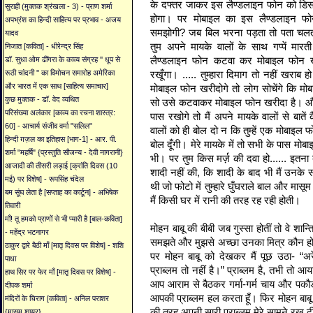
के दफ्तर जाकर इस लैण्डलाइन फोन को डिस
सुराही (मुक्तक श्रंखला - 3) - प्राण शर्मा
होगा। पर मोबाइल का इस लैण्डलाइन फोन 
अपभ्रंश का हिन्दी साहित्य पर प्रभाव - अजय
समझोगी? जब बिल भरना पड़ता तो पता चलता। 
यादव
तुम अपने मायके वालों के साथ गप्पें मारती
निजात [कविता] - धीरेन्द्र सिंह
लैण्डलाइन फोन कटवा कर मोबाइल फोन ख
डॉ. सुधा ओम ढींगरा के काव्य संग्रह '' धूप से
रखूँगा। ..... तुम्हारा दिमाग तो नहीं खरा
रूठी चांदनी '' का विमोचन समारोह अमेरिका
और भारत में एक साथ [साहित्य समाचार]
मोबाइल फोन खरीदोगे तो लोग सोचेंगे कि म
कुछ मुक्तक - डॉ. वेद व्यथित
सो उसे कटवाकर मोबाइल फोन खरीदा है। औ
परिसंख्या अलंकार [काव्य का रचना शास्त्र:
पास रखोगे तो मैं अपने मायके वालों से बातें
60] - आचार्य संजीव वर्मा "सलिल"
वालों को ही बोल दो न कि तुम्हें एक मोबाइल फ
हिन्दी ग़ज़ल का इतिहास [भाग-1] - आर. पी.
बोल दूँगी। मेरे मायके में तो सभी के पास मोबा
शर्मा "महर्षि" {प्रस्तुति सौजन्य - देवी नागरानी}
भी। पर तुम किस मर्ज़ की दवा हो...... इतना 
आजादी की तीसरी लड़ाई [क्रांति दिवस (10
शादी नहीं की, कि शादी के बाद भी मैं उनके 
मई) पर विशेष] - रूपसिंह चंदेल
थी जो फोटो में तुम्हारे घुँघराले बाल और मा
बम सूंघ लेता है [सप्ताह का कार्टून] - अभिषेक
मैं किसी घर में रानी की तरह रह रही होती।
तिवारी
माँ! तू हमको प्राणों से भी प्यारी है [बाल-कविता]
मोहन बाबू की बीबी जब गुस्सा होतीं तो वे शान्त
- महेंद्र भटनागर
समझते और मुझसे अच्छा उनका मित्र कौन हो
ठाकुर द्वारे बैठी माँ [मातृ दिवस पर विशेष] - शशि
पर मोहन बाबू को देखकर मैं पूछ उठा- “अ
पाधा
प्राब्लम तो नहीं है।” प्राब्लम है, तभी तो 
हाथ सिर पर फेर माँ [मातृ दिवस पर विशेष] -
आप आराम से बैठकर गर्मा-गर्म चाय और पकौ
दीपक शर्मा
आपकी प्राब्लम हल करता हूँ। फिर मोहन बाबू 
मंदिरों के चिराग [कविता] - अनिल पराशर
की तरह अपनी सारी प्राब्लम मेरे सामने रख दी।
{मासूम शायर}