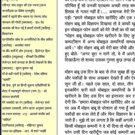
परिचित हूँ सो उनकी प्राब्लम अच्छी तरह स
रवीन्द्र नाथ ठाकुर की एक रचना [आज
हिसाब से गलत नहीं हैं।.... अचानक मेरी न
जन्मदिवस पर विशेष प्रस्तुति]
बच्चों में बढ़ती हीन-भावना पर पंचनद शोध
पड़ी- “हमारे मोबाइल फोन खरीदिए और एक सा
संस्थान की गोष्ठी [समाचार] - डा० वेद
मोहन बाबू को विज्ञापन दिखाया तो वे काफी ख
आकाश-सी फैल गई है हमारी दोस्ती [कविता] -
इन मोबाइल फोन वालों को मेरे जैसों का भी ख्याल
विश्वरंजन
“मोहन बाबू मोबाइल फोन खरीदने के लिए 
प्रगतिशील सोच के अन्तर्विरोधों के बीच कविता
कम्पटीशन में अन्य मोबाइल कम्पनियाँ सम
[आलेख] - आकांक्षा यादव
आयें।” खैर मोहन बाबू को मेरी बात जँची और
जा बँधे शर्तों में लोग [ग़ज़ल] - द्विजेन्द्र द्विज
हुए बोले- “अगर बुरा न मानें तो, ये मैं 
अपाहिज [लघुकथा] - मीनाक्षी जिजीविषा
दिखाऊँगा तो शायद उसका गुस्सा कुछ ठण्डा 
तेजेन्द्र शर्मा कनाडा के हिन्दी लेखकों के बीच
[समाचार] - सुमन कुमार घई
मोहन बाबू उस दिन के बाद से रोज सुबह ही सु
माँ वो बडी प्यारी है [कविता] - देवेश वशिष्ठ
और पकौडों के साथ अखबार देखते हैं और ऐसे
"खबरी"
सुन ली हो। पहले एक साल, दो साल, ती
सी-डैक, पुणे का हिन्दी सूचना प्रौद्योगिकी के
इनकमिंग फ्री वाले मोबाइल कम्पनियों के 
क्षेत्र में महत्वपूर्ण योगदान (भाग-3) - डॉ.
खरीदने के लिए उस दिन का इन्तजार कर रहे
काजल बाजपेयी
देगी कि- “हमारा मोबाइल फोन खरीदिए ओर अ
मेरे पासपोर्ट का रंग [कविता] - तेजेन्द्र शर्मा
पर अब मैं मोहन बाबू से परेशान हो गया हूँ क
अलंकार एकावली, वर्णन क्रम अनुसार [काव्य
पकौडों का मजा लेते हैं और फिर विज्ञापन के
का रचना शास्त्र: ५९] - आचार्य संजीव वर्मा
जाते हैं। मुझे तो डर लगता है कि कहीं अगली 
"सलिल"
किसी मोबाइल कम्पनी ने दे भी दिया तो मोहन 
देशनिकाला [कविता] - मोहिन्दर कुमार
ग़ज़ल का इतिहास - आर. पी शर्मा “महर्षि
फोन उसी दिन खरीदूँगा जब कोई कम्पनी अपना