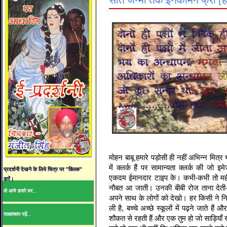
सात जन्मों तक इनकमिंग फ्री [हास
मोहन बाबू हमारे पड़ोसी ही नहीं अभिन्न मित्र
में क्लर्क हैं पर सामान्यता क्लर्क की जो इ
प्रदर्शनी देखने के लिये चित्र पर "क्लिक"
एकदम ईमानदार टाइप के। कभी-कभी तो महीन
करें।
नौबत आ जाती। उनकी बीबी रोज ताना देती-
वो आये हमारे घर...
अपने साथ के लोगों को देखो। हर किसी ने न
ली है, बच्चे अच्छे स्कूलों में पढ़ने जाते है
साक्षात्कार पढ़ें...
शौकत से रहती हैं और एक तुम हो जो साड़ियाँ 