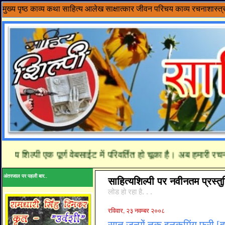
मुख्य पृष्ठ
काव्य
कथा साहित्य
आलेख
साक्षात्कार
जीवन परिचय
काव्य रचनाशास्त्
 शिल्पी एक पूर्ण वेबसाईट में परिवर्तित हो चूका है। अब हमारी रचनाये
अंतरजाल पर पहली बार..
साहित्यशिल्पी पर नवीनतम प्रस्तुत
लोड हो रहा है. . .
रविवार, २३ नवम्बर २००८