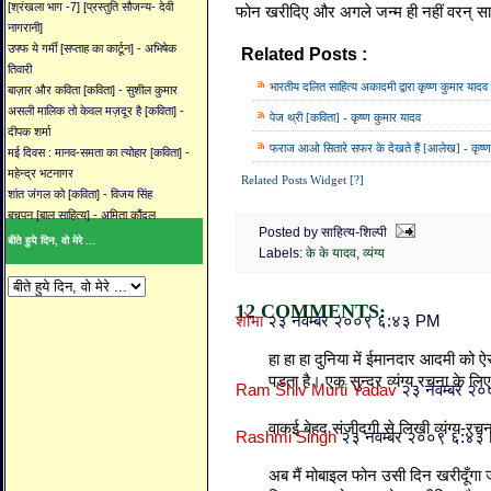
[श्रंखला भाग -7] [प्रस्तुति सौजन्य- देवी
फोन खरीदिए और अगले जन्म ही नहीं वरन् सा
नागरानी]
उफ्फ ये गर्मी [सप्ताह का कार्टून] - अभिषेक
Related Posts :
के के यादव,
व्यंग्य
तिवारी
भारतीय दलित साहित्य अकादमी द्वारा कृष्ण कुमार यादव
बाज़ार और कविता [कविता] - सुशील कुमार
असली मालिक तो केवल मज़दूर है [कविता] -
पेज थ्री [कविता] - कृष्ण कुमार यादव
दीपक शर्मा
फराज आओ सितारे सफर के देखते हैं [आलेख] - कृष्ण
मई दिवस : मानव-समता का त्योहार [कविता] -
महेन्द्र भटनागर
Related Posts Widget [?]
शांत जंगल को [कविता] - विजय सिंह
बचपन [बाल साहित्य] - अमिता कौंदल
Posted by साहित्य-शिल्पी
बीते हुये दिन, वो मेरे ...
Labels:
के के यादव
,
व्यंग्य
12 COMMENTS:
शोभा
२३ नवम्बर २००९ ६:४३ PM
हा हा हा दुनिया में ईमानदार आदमी को 
पडता है। एक सुन्दर व्यंग्य रचना के ल
Ram Shiv Murti Yadav
२३ नवम्बर २
वाकई बेहद संजीदगी से लिखी व्यंग्य-रचना
Rashmi Singh
२३ नवम्बर २००९ ६:४३
अब मैं मोबाइल फोन उसी दिन खरीदूँगा 