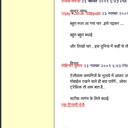
राजीव तनेजा
२३ नवम्बर २००९ ६:४३ PM
सुन्दर व्यंग्य.....
Vijay Kumar Sappatti
२३ नवम्बर २०
बहुत मज़ा आ गया यार ,इसे पढ़कर ...
बहुत बहुत बधाई
और लिखो यार , इस दुनिया में कहीं से तो 
विजय
मोहिन्दर कुमार
२३ नवम्बर २००९ ६:४३ P
टेलीकाम कम्पनियों के भुलावे में आकर उप
मोबाईल रखने वाले ही बता पायेंगें.. ओ
ट्रेफ़िक तो आम बात है..
सटीक व्यगंय के लिये बधाई
एक टिप्पणी भेजें