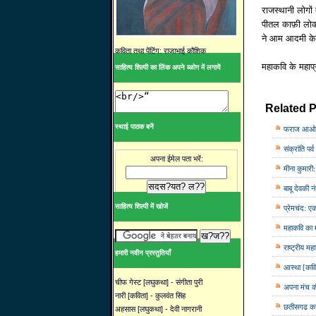
राजस्थानी लोगो
पीतल काफ़ी लोकप
ने आम आदमी के 
कविता तथा पेंटिंग: राजाभाई कौशिक
महाकवि के महाप्र
साहित्य शिल्पी का लिंक अपने ब्ळोग में लगायें
Related P
स्थाई पाठक बनें
फराज आओ सि
संक्रांति प
अपना ईमेल पता भरें:
मीना कुमार
बाबू देवकी
साहित्य शिल्पी में खोजें
प्रेमचंद: 
महाकवि का म
राष्ट्रीय मह
हमारी नवीन प्रस्तुतियाँ
आस्था [कवित
चीफ गेस्ट [लघुकथा] - संगीता पुरी
अपना मंच की 
नारी [कविता] - कुलवंत सिंह
छतीसगढ का 
अहसास [लघुकथा] - देवी नागरानी