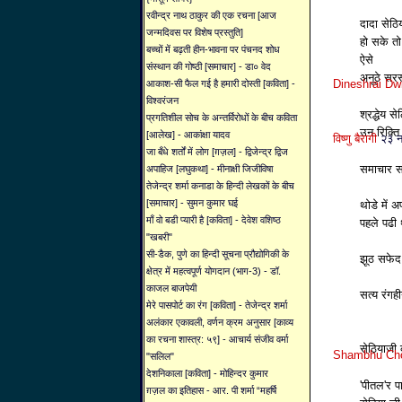
रवीन्द्र नाथ ठाकुर की एक रचना [आज
दादा सेठि
जन्मदिवस पर विशेष प्रस्तुति]
हो सके तो
बच्चों में बढ़ती हीन-भावना पर पंचनद शोध
ऐसे
संस्थान की गोष्ठी [समाचार] - डा० वेद
अनूठे सरस्
Dineshrai Dwive
आकाश-सी फैल गई है हमारी दोस्ती [कविता] -
विश्वरंजन
श्रद्धेय स
प्रगतिशील सोच के अन्तर्विरोधों के बीच कविता
उन रिक्ति 
[आलेख] - आकांक्षा यादव
विष्‍णु बैरागी
२३ न
जा बँधे शर्तों में लोग [ग़ज़ल] - द्विजेन्द्र द्विज
समाचार स
अपाहिज [लघुकथा] - मीनाक्षी जिजीविषा
तेजेन्द्र शर्मा कनाडा के हिन्दी लेखकों के बीच
[समाचार] - सुमन कुमार घई
थोडे में 
माँ वो बडी प्यारी है [कविता] - देवेश वशिष्ठ
पहले पढी 
"खबरी"
सी-डैक, पुणे का हिन्दी सूचना प्रौद्योगिकी के
झूठ सफेद
क्षेत्र में महत्वपूर्ण योगदान (भाग-3) - डॉ.
काजल बाजपेयी
सत्‍य रंगह
मेरे पासपोर्ट का रंग [कविता] - तेजेन्द्र शर्मा
अलंकार एकावली, वर्णन क्रम अनुसार [काव्य
का रचना शास्त्र: ५९] - आचार्य संजीव वर्मा
सेठियाजी क
Shambhu Ch
"सलिल"
देशनिकाला [कविता] - मोहिन्दर कुमार
'पीतल'र प
ग़ज़ल का इतिहास - आर. पी शर्मा “महर्षि