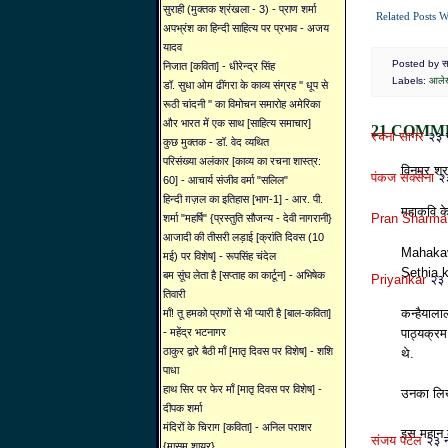
सुराही (मुक्तक श्रंखला - 3) - प्राण शर्मा
Related Posts W
अपभ्रंश का हिन्दी साहित्य पर प्रभाव - अजय
यादव
Posted by साह
निजात [कविता] - धीरेन्द्र सिंह
Labels:
आले
डॉ. सुधा ओम ढींगरा के काव्य संग्रह '' धूप से
रूठी चांदनी '' का विमोचन समारोह अमेरिका
और भारत में एक साथ [साहित्य समाचार]
21 COMM
रचना सागर
२३ 
कुछ मुक्तक - डॉ. वेद व्यथित
परिसंख्या अलंकार [काव्य का रचना शास्त्र:
विनम्र श्र
पंकज सक्सेना
२
60] - आचार्य संजीव वर्मा "सलिल"
हिन्दी ग़ज़ल का इतिहास [भाग-1] - आर. पी.
महाकवि के 
Pran Sharm
शर्मा "महर्षि" {प्रस्तुति सौजन्य - देवी नागरानी}
आजादी की तीसरी लड़ाई [क्रांति दिवस (10
Mahakav
मई) पर विशेष] - रूपसिंह चंदेल
Sethia 
बम सूंघ लेता है [सप्ताह का कार्टून] - अभिषेक
Priyankar
२३ 
तिवारी
कन्हैयाला
माँ! तू हमको प्राणों से भी प्यारी है [बाल-कविता]
- महेंद्र भटनागर
पाठ्यक्रम
ठाकुर द्वारे बैठी माँ [मातृ दिवस पर विशेष] - शशि
थे.
पाधा
हाथ सिर पर फेर माँ [मातृ दिवस पर विशेष] -
उनका लिखा
दीपक शर्मा
मंदिरों के चिराग [कविता] - अनिल पराशर
इस महान क
संजय पटेल
२३ 
{मासूम शायर}