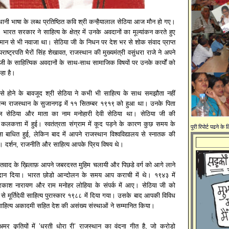
थानी भाषा के लब्ध प्रतिष्ठित कवि श्री कन्हैयालाल सेठिया आज मौन हो गए।
। भारत सरकार ने साहित्य के क्षेत्र में उनके अवदानों का मूल्यांकन करते हुए
 सम्मान से भी नवाजा था। सेठिया जी के निधन पर देश भर से शोक संवाद प्राप्त
 उपराष्ट्रपति भैरों सिंह शेखावत, राजस्थान की मुख्यमंत्री वसुंधरा राजे ने अपने
िया जी के साहित्यिक अवदानों के साथ-साथ सामाजिक विषयों पर उनके कार्यों को
हा है।
 से होने के बावजूद श्री सेठिया ने कभी भी साहित्य के साथ समझौता नहीं
म राजस्थान के सुजानगढ़ में ११ सितम्बर १९१९ को हुआ था। उनके पिता
सेठिया और माता का नाम मनोहारी देवी सेठिया था। सेठिया जी की
ई कलकत्ता में हुई। स्वतंत्रता संग्राम में कूद पड़ने के कारण कुछ समय के
पूरी रिपोर्ट पढने के
ा बाधित हुई, लेकिन बाद में आपने राजस्थान विश्वविद्यालय से स्नातक की
ी। दर्शन, राजनीति और साहित्य आपके प्रिय विषय थे।
मंतवाद के ख़िलाफ़ आपने जबरदस्त मुहिम चलायी और पिछडे वर्ग को आगे लाने
 योगदान दिया। भारत छोडो आन्दोलन के समय आप कराची में थे। १९४३ में
्रकाश नारायण और राम मनोहर लोहिया के संपर्क में आए। सेठिया जी को
से मूर्तिदेवी साहित्य पुरास्कार १९८८ में दिया गया। उसके बाद आपकी विविध
साहित्य अकादमी सहित देश की असंख्य संस्थाओं ने सम्मानित किया।
मर कृतियों में ’धरती धोरा री’ राजस्थान का वंदना गीत है, जो करोडो