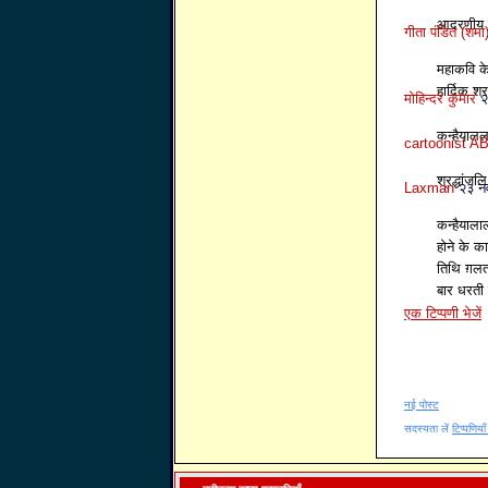
आदरणीय कन
गीता पंडित (शमा
महाकवि क
हार्दिक श्र
मोहिन्दर कुमार
२
कन्हैयालल
cartoonist 
श्रद्धांजलि
Laxman
२३ न
कन्हैयाला
होने के क
तिथि ग़लत
बार धरती 
एक टिप्पणी भेजें
नई पोस्ट
सदस्यता लें
टिप्पणिया