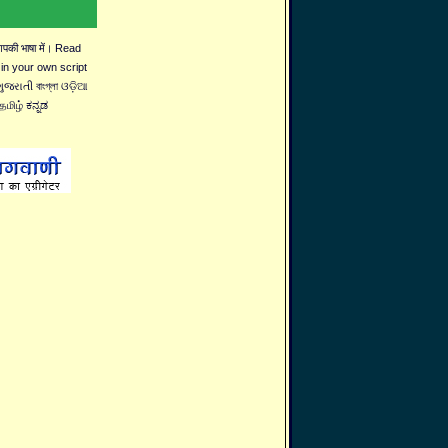
 आपकी भाषा में। Read
 in your own script
જરાતી বাংগ্লা ଓଡ଼ିଆ
தமிழ் ಕನ್ನಡ