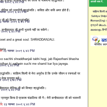
 को ई-हिन्दी साहित्य सभा की तरफ से भाबभीनी श्रद्धांजलि।
आपकी भाषा में..
म्बर २००९ ६:४२ PM
 सेठिया को भावभीनी श्रद्धांजलि। कविता और कवि अमर होते हैं।
साहित्य शिल्पी
नवम्बर २००९ ६:४२ PM
Sahitya Shilpi
ा जी को विनम्र श्रद्धांजलि!
R
oman(Eng) ગુ
३ नवम्बर २००९ ६:४२ PM
ਗੁਰਮੁਖੀ తెలుగు 
लि, कन्हैयालाल जी कभी भुलाये नहीं जा सकेंगे।
മലയാളം हिन्दी
बर २००९ ६:४२ PM
 poet and a great soul. SHRADDANJALI.
taria
CH
२३ नवम्बर २००९ ६:४२ PM
 ko sachhi shraddhanjali tabhi hogi, jab Rajasthani bhasha
idhan ki aathwin suchi me shamil kar liya jayega.
र २००९ ६:४२ PM
्रद्धांजलि। साहित्य शिल्पी से मेरा अनुरोध है कि उनके जीवन व रचनाओं पर
त लेख प्रस्तुत करें।
बर २००९ ६:४२ PM
न्हैयालाल सेठिया जी को विनम्र श्रद्धांजलि।
र २००९ ६:४२ PM
 प्रस्तुत किया है प्रकाश चंडालिया जी नें। मेरी कन्हैयालाल जी को भावभरी
ी।
साद
२३ नवम्बर २००९ ६:४२ PM