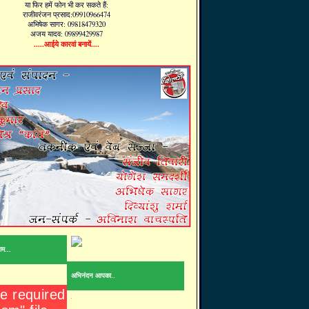
या फिर हमें फोन भी कर सकते हैं:
राजीवरंजन प्रसाद:09910966474
अभिषेक सागर: 09818479320
अजय यादव: 09899429987
.....आईये कारवां बनायें....
ाम...
अभिनंदन आपका..