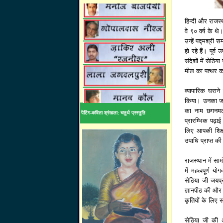
हिन्दी और राजस्
वे ९० वर्ष के थे
उन्हें पद्मश्री
हो रहे हैं। पूर्व
संदेशों में सेठ
मील का पत्थर क
व्यापारिक घराने
किया। उनका जन्
का नाम छगनमल 
पेंटिंग-कविता श्रंखला: चतुर्थ प्रस्तुति
प्रारम्भिक पढ़ा
लिए आपकी शिक्ष
उपाधि प्राप्त क
राजस्थान में सा
में महत्वपूर्ण
सेठिया जी जयप
ज्ञानपीठ की और 
कृतियों के लिए 
सेठिया जी की अ