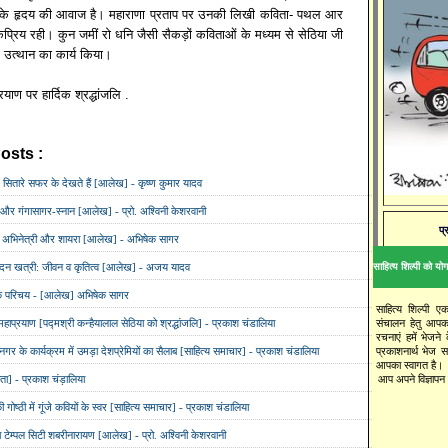
ं के हृदय की आवाज है। महाराणा प्रताप पर उनकी लिखी कविता- पथल आर
्रिय रही। कुन जमीं रो धनि जैसी सैकड़ों कविताओं के मध्यम से सेठिया जी
उत्थान का कार्य किया।
याण पर हार्दिक श्रद्धांजलि .
osts :
आलेख,
जीवन परिचय,
पद्मश्री कन्हैयालाल सेठिया,
प्रकाश चंडालिया
तारे सफर के देखते हैं [आलेख] - कृष्ण कुमार यादव
र्व और गंगासागर-स्नान [आलेख] - प्रो. अश्विनी केशरवानी
प्
ी: अभिनेत्री और शायरा [आलेख] - अभिषेक सागर
 नंदन खत्री: जीवन व कृतित्व [आलेख] - अजय यादव
साहित्य शिल्पी को योगद
एक परिचय - [आलेख] अभिषेक सागर
साहित्य शिल्पी ए
संचालन हेतु आपक
हाप्रयाण [पद्मश्री कन्हैयालाल सेठिया को श्रद्धांजलि] - प्रकाश चंडालिया
रचनाएं हमें भेजने
प्रकाशनार्थ भेज 
ानगर के कार्यक्रम में उमड़ा देशप्रेमियों का सैलाब [साहित्य समाचार] - प्रकाश चंडालिया
आपका स्वागत है।
आप अपने विज्ञापन य
ा] - प्रकाश चंड़ालिया
गोष्ठी में गूंजे कवियों के स्वर [साहित्य समाचार] - प्रकाश चंडालिया
टेम्पल सिटी शबरीनारायण [आलेख] - प्रो. अश्विनी केशरवानी