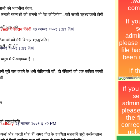
याजी को भावभीना वंदन.
 उनकी रचनाओं की बानगी भी पेश कीजियेगा...वही सच्ची श्रध्दांजली होगी
वती पुत्र को.
di दिनेशराय द्विवेदी
२३ नवम्बर २००९ ६:४१ PM
ेठिया जी को मेरी विनम्र श्रद्धांजलि।
पूरी नहीं होगी।
वम्बर २००९ ६:४२ PM
चमुच में पीडादायक है ।
अपनी पूरी बात कहने के धनी सेठियाजी की, दो पंक्तियों की एक कविता बरसों
थी -
ीन
ो श्रध्‍दांजलि
oudhary
२३ नवम्बर २००९ ६:४२ PM
ाथल' और 'धरती धोरां री' अमर गीत के रचयिता महाकवि श्री कन्हैयालाल