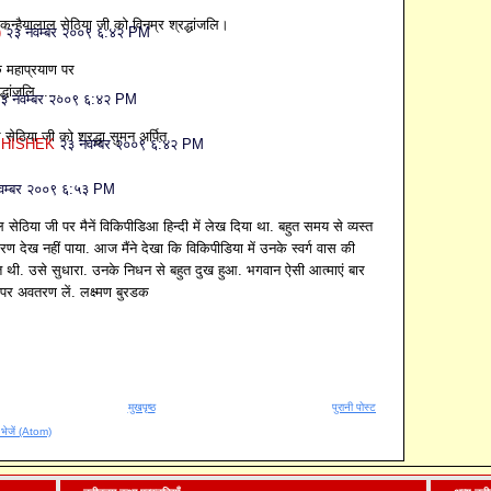
्हैयालाल सेठिया जी को विनम्र श्रद्धांजलि।
)
२३ नवम्बर २००९ ६:४२ PM
े महाप्रयाण पर
द्धांजलि .....
३ नवम्बर २००९ ६:४२ PM
 सेठिया जी को श्रद्धा सुमन अर्पित
ABHISHEK
२३ नवम्बर २००९ ६:४२ PM
 .
वम्बर २००९ ६:५३ PM
ल सेठिया जी पर मैनें विकिपीडिआ हिन्दी में लेख दिया था. बहुत समय से व्यस्त
ारण देख नहीं पाया. आज मैंने देखा कि विकिपीडिया में उनके स्वर्ग वास की
 थी. उसे सुधारा. उनके निधन से बहुत दुख हुआ. भगवान ऐसी आत्माएं बार
पर अवतरण लें. लक्ष्मण बुरडक
मुखपृष्ठ
पुरानी पोस्ट
ँ भेजें (Atom)