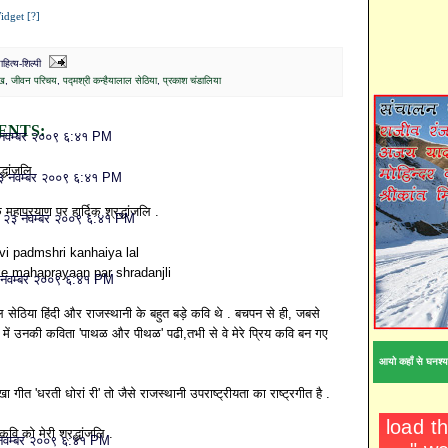
idget [?]
ित्य-शिल्पी
ख
,
जीवन परिचय
,
पद्मश्री कन्हैयालाल सेठिया
,
प्रकाश चंडालिया
ENTS:
नवम्बर २००९ ६:४१ PM
द्धांजलि
३ नवम्बर २००९ ६:४१ PM
महाप्रयाण पर हार्दिक श्रद्धांजलि .
a
२३ नवम्बर २००९ ६:४१ PM
i padmshri kanhaiya lal
ke mahaprayaan par shradanjli
नवम्बर २००९ ६:४१ PM
ल सेठिया हिंदी और राजस्थानी के बहुत बड़े कवि थे . बचपन से ही, जबसे
 में उनकी कविता 'पाथळ और पीथळ' पढी,तभी से वे मेरे प्रिय कवि बन गए
आयो कहाँ से घनश्य
 गीत 'धरती धोरां री' तो जैसे राजस्थानी उपराष्ट्रीयता का राष्ट्रगीत है .
वि को मेरी श्रद्धांजलि .
नवम्बर २००९ ६:४१ PM