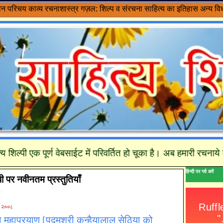
वन परिचय
काव्य रचनाशास्त्र
गज़ल: शिल्प व संरचना
साहित्य का इतिहास
अन्य विध
 एक पूर्ण वेबसाईट में परिवर्तित हो चूका है। अब हमारी रचनाये यहाँ 
हिन्दी पर गर्व करें
पी पर नवीनतम प्रस्तुतियाँ
 .
र २००८
महाप्रयाण [पद्मश्री कन्हैयालाल सेठिया को