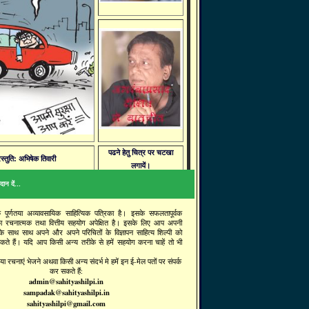
पढने हेतु चित्र पर चटखा
रस्तुति: अभिषेक तिवारी
लगायें।
ान दें...
क पूर्णतया अव्यावसायिक साहित्यिक पत्रिका है। इसके सफलतापूर्वक
ा रचनात्मक तथा वित्तीय सहयोग अपेक्षित है। इसके लिए आप अपनी
 के साथ साथ अपने और अपने परिचितों के विज्ञापन साहित्य शिल्पी को
सकते हैं। यदि आप किसी अन्य तरीके से हमें सहयोग करना चाहें तो भी
ा रचनाएं भेजने अथवा किसी अन्य संदर्भ मे हमें इन ई-मेल पतों पर संपर्क
कर सकते हैं:
admin@sahityashilpi.in
sampadak@sahityashilpi.in
sahityashilpi@gmail.com