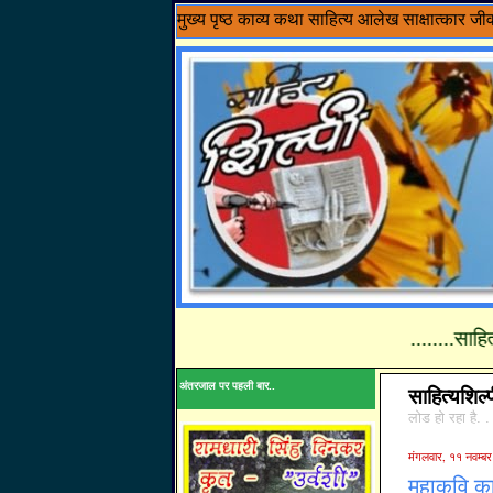
मुख्य पृष्ठ
काव्य
कथा साहित्य
आलेख
साक्षात्कार
जी
........साहित्य शिल्पी
अंतरजाल पर पहली बार..
साहित्यशिल्
लोड हो रहा है. .
मंगलवार, ११ नवम्ब
महाकवि का 