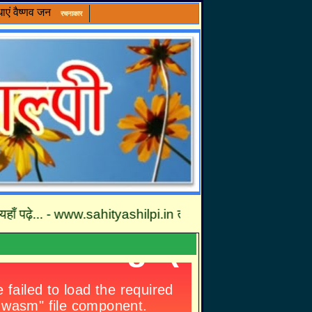
ाएं
वैष्णव जन
रचनाकार
पढ़े... - www.sahityashilpi.in तथा कृपया हमें अपनी प्रतिक्रिया एवं 