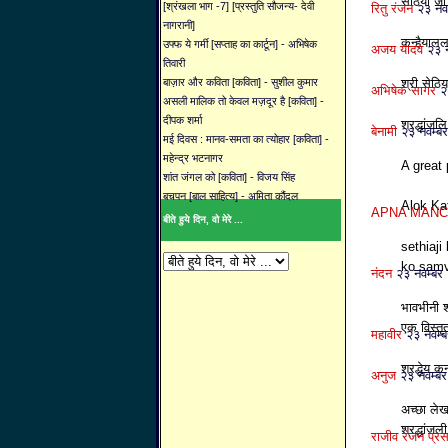
सेठिया जी
[श्रंखला भाग -7] [प्रस्तुति सौजन्य- देवी
रितु रंजन
२३ नव
नागरानी]
कन्हैयालल
उफ्फ ये गर्मी [सप्ताह का कार्टून] - अभिषेक
अजय यादव
२३ 
तिवारी
बाज़ार और कविता [कविता] - सुशील कुमार
श्री सेठिय
अभिषेक सागर
२
असली मालिक तो केवल मज़दूर है [कविता] -
दीपक शर्मा
श्रद्धांज
बेनामी
२३ नवम्
मई दिवस : मानव-समता का त्योहार [कविता] -
महेन्द्र भटनागर
A great
शांत जंगल को [कविता] - विजय सिंह
बचपन [बाल साहित्य] - अमिता कौंदल
Alok Ka
APNA MAN
बीते हुये दिन, वो मेरे ...
sethiaji
ko samv
नंदन
२३ नवम्ब
भावभीनी श
एक विस्तृ
महावीर
२३ नवम्
श्रद्धेय क
अनुज
२३ नवम्ब
अच्छा लेख
श्रद्धांजल
राजीव रंजन प्र