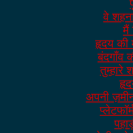
वे शहन
मै
हृदय की 
बंदगाँव क
तुम्हारे 
हृद
अपनी ज़मीन 
प्लेटफॉर्
पहाड