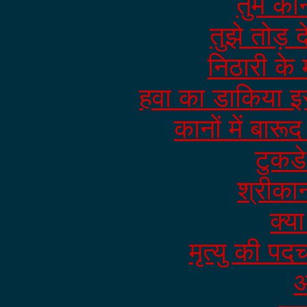
तुम कौ
तुझे तोड़ 
निठारी के म
हवा का डाकिया इस 
कानों में बार
टुकडे
श्रीकान
क्य
मृत्यु की पद
ओ