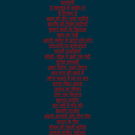
फूलमुनी
वे शहनाई के कबीर थे
मैं तिनका हूँ
हृदय की मौन भाषा चाहिये
बंदगाँव की निर्मम घाटियाँ
तुम्हारे शब्दों के खिलाफ़
हृदय का पंछी
अपनी ज़मीन से छूटते हुये लोग
प्लेटफॉर्म पर बच्चे हमारे
पहाड़ी लड़कियाँ
कोसी- शोक में डूबी एक नदी
योगेश समदर्शी
आह्! तिरंगा, वाह! तिरंगा
बात बात की खाते हैं
जीना चाहते हैं वह मर कर
बरगद मिला उदास
उत्सव का मौसम
रोता रहा किसान
झुलसा फकीर
यह जमीं है गाँव की
देवमणि पाण्डेय
हमारी आज़ादी और तीन गीत
सावन के गीत
मौसम की पहली बारिश
आचार्य संजीव 'सलिल'