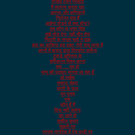
राजीव रंजन प्रसाद
मैं कल्पना करता रहा
आस्था और क्षणिकायें
निर्लज्ज युवा हैं
आईना तोडने से क्या होगा?
तुम कौन थे भगत सिंह
तुझे तोड़ देगा, यही मौन तेरा
निठारी के मासूम भूतों ने पूछा
हवा का डाकिया इस वक़्त, तेरी याद लाया है
कानों में बारूद डाल विस्फोट करूँगा
टुकडे अस्तित्व के
श्रीकान्त मिश्र कान्त
क्या … तुम हो
मृत्यु की पदचाप सुनता जा रहा हूँ
ओ पखेरू
तुम्हारा चेहरा
धरती के फूल
युग पुरूष
पुरू
कौन हूँ मैं
दिया नहीं जलेगा
धूप आने दो
सुशील कुमार
मछली-घर
प्रथम नागरिक हैं पेड़ पृथ्वी पर