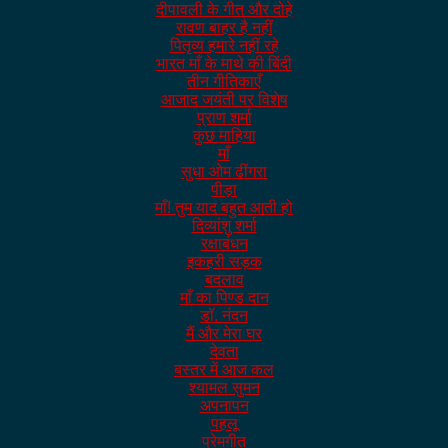
दीपावली के गीत और दोहे
रावण बाहर है नहीं
पितृव्य हमारे नहीं रहे
भारत माँ के माथे की बिंदी
तीन गीतिकाएँ
आजाद जयंती पर विशेष
प्राण शर्मा
कुछ माहिया
माँ
सुधा ओम ढींगरा
पीड़ा
माँ! तुम याद बहुत आती हो
दिव्यांशु शर्मा
रक्षाबंधन
इकहरी सड़क
बदलाव
माँ का पिण्ड दान
डॉ. नंदन
मैं और मेरा घर
देवता
बस्तर में आज कल
श्यामल सुमन
अपनापन
पहलू
प्रेमगीत