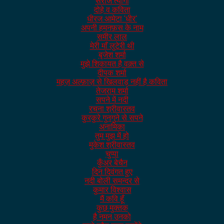
सरोज त्यागी
दोहे व कविता
धीरज आमेटा 'धीर'
अपनी हमनफ़स के नाम
समीर लाल
मेरी माँ लुटेरी थी
बृजेश शर्मा
मुझे शिकायत है वक़्त से
दीपक शर्मा
महज़ अल्फ़ाज़ से खिलवाड़ नहीं है कविता
तेजराम शर्मा
सपने में नदी
रचना श्रीवास्तव
कुरकुरे गुनगुने से सपने
अनामिका
तुम मुझ में हो
मुकेश श्रीवास्तव
चुप्पा
कुँअर बेचैन
दिन दिवंगत हुए
नदी बोली समन्दर से
कुमार विश्वास
मैं कवि हूँ
कुछ मुक्तक
है नमन उनको