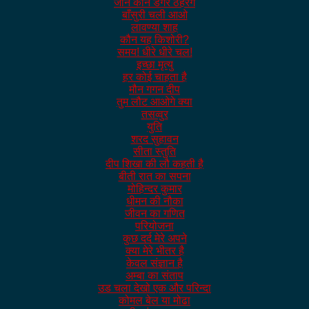
जाने कौन डगर ठहरेंगे
बाँसुरी चली आओ
लावण्या शाह
कौन यह किशोरी?
समय! धीरे धीरे चल!
इच्छा मृत्यु
हर कोई चाहता है
मौन गगन दीप
तुम लौट आओगे क्या
तसव्वुर
युति
शरद सुहावन
सीता स्तुति
दीप शिखा की लौ कहती है
बीती रात का सपना
मोहिन्दर कुमार
धीमन की नौका
जीवन का गणित
परियोजना
कुछ दर्द मेरे अपने
क्या मेरे भीतर है
केवल संज्ञान है
अम्बा का संताप
उड चला देखो एक और परिन्दा
कोमल बेल या मोढा