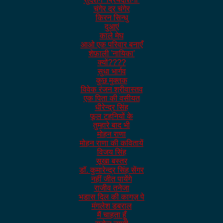
चंगेर दर चंगेर
किरन सिन्धु
दुआएं
काले मेघ
आओ एक परिवार बनाएँ
शेफ़ाली 'नायिका'
क्यों????
सुधा भार्गव
कुछ मुक्तक
विवेक रंजन श्रीवास्तव
एक पिता की वसीयत
धीरेन्द्र सिंह
फूल टहनियों के
तुम्हारे बाद भी
मोहन राणा
मोहन राणा की कवितायें
विजय सिंह
सूखा बस्तर
डॉ. कुमारेन्द्र सिंह सेंगर
नहीं जीत पायेंगे
राजीव तनेजा
भडास दिल की कागज़ पे
मंगलेश डबराल
मैं चाहता हूँ