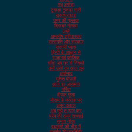
मधु अरोड़ा
टुकड़ा टुकड़ा नारी
सूरजप्रकाश
उम्र की गुल्लक
दिगम्बर नासवा
लम्हे
अम्बरीष श्रीवास्तव
सत्संगति और संस्कार
सरगमीं प्यास
हिन्दी के आह्वान से
राजाभाई कौशिक
चाँद! अब घर से निकले
क्यों उसी का आज तुम
आर्तनाद
मुकेश पोपली
आज का आसमान
परिंदा
दीपक गुप्ता
मौसम के मस्तक पर
अमन दलाल
अब मुझे तू प्यार कर
प्रेम की अमर सच्चाई
सुभाष नीरव
बधाइयों की भीड़ में
सुदर्शन ’प्रियदर्शिनी’