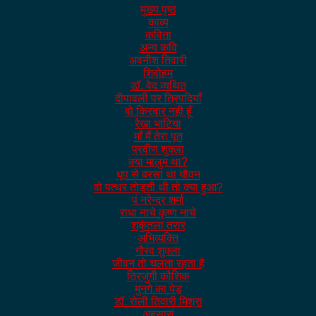
मुख्य पृष्ठ
काव्य
कविता
अन्य कवि
अवनीश तिवारी
शिवोहम
डॉ. वेद व्यथित
दीपावली पर त्रिपदियाँ
वो किरदार नही हूँ
रेखा भाटिया
माँ मैं तेरा पूत
प्रवीण शुक्ला
क्या मालुम था?
धूप से बरसा था यौवन
वो पत्थर तोड़ती थी तो क्या हुआ?
पं नरेन्द्र शर्मा
राधा नाचे कृष्ण नाचे
शकुंतला तरार
अभिव्यक्ति
गौरव शुक्ला
जीवन तो चलता रहता है
त्रिजुगी कौशिक
मुनगे का पेड़
डॉ. रोली तिवारी मिश्रा
अहसास