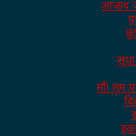
आजाद ज
प्
कु
सुधा
माँ! तुम 
दिव
र
इक