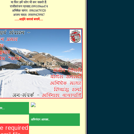
या फिर हमें फोन भी कर सकते हैं:
राजीवरंजन प्रसाद:09910966474
अभिषेक सागर: 09818479320
अजय यादव: 09899429987
.....आईये कारवां बनायें....
ाम...
अभिनंदन आपका..