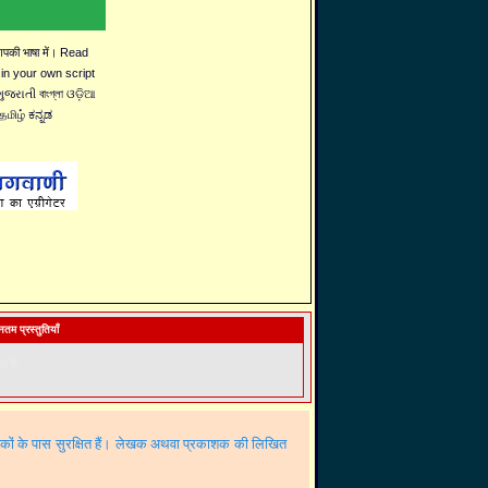
 आपकी भाषा में। Read
 in your own script
જરાતી বাংগ্লা ଓଡ଼ିଆ
தமிழ் ಕನ್ನಡ
तम प्रस्तुतियाँ
ा है. . .
शकों के पास सुरक्षित हैं। लेखक अथवा प्रकाशक की लिखित