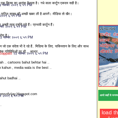
 एक किस्म का आतंक वैलाता है। गधे वाला कार्टून एकदम सही है।
३ नवम्बर २००९ ६:५१ PM
र पाटिल साहब की अच्छी खबर ली है आपनें। मीडिया तो खैर।
र २००९ ६:५१ PM
च्छी तरह दर्शाये गये हैं। प्रभावी कार्टून हैं।
म्बर २००९ ६:५१ PM
िकोण है।
३ नवम्बर २००९ ६:५१ PM
्टून जो एक संदेश भी दे रहे हैं.. मिडिया के लिए. पाकिस्तान के लिए और साथ
तिक गतिविधिओं पर भी... आभार
Sappatti
२३ नवम्बर २००९ ६:५१ PM
ah .. cartoons bahut behtar hai ..
 kahun , media wala is the best ..
ahut badhai ..
msofvijay.blogspot.com
आयो कहाँ से घनश्य
बर २००९ ६:५१ PM
..