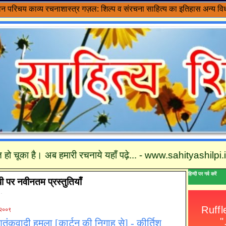
वन परिचय
काव्य रचनाशास्त्र
गज़ल: शिल्प व संरचना
साहित्य का इतिहास
अन्य विध
ो चूका है। अब हमारी रचनाये यहाँ पढ़े... - www.sahityashilpi.in तथा 
हिन्दी पर गर्व करें
पी पर नवीनतम प्रस्तुतियाँ
 .
 २००९
आतंकवादी हमला [कार्टून की निगाह से] - कीर्तिश