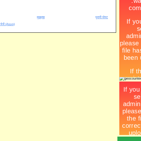
मुखपृष्ठ
पुरानी पोस्ट
ँ भेजें (Atom)