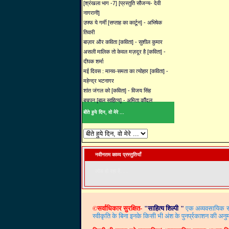
[श्रंखला भाग -7] [प्रस्तुति सौजन्य- देवी
नागरानी]
उफ्फ ये गर्मी [सप्ताह का कार्टून] - अभिषेक
तिवारी
बाज़ार और कविता [कविता] - सुशील कुमार
असली मालिक तो केवल मज़दूर है [कविता] -
दीपक शर्मा
मई दिवस : मानव-समता का त्योहार [कविता] -
महेन्द्र भटनागर
शांत जंगल को [कविता] - विजय सिंह
बचपन [बाल साहित्य] - अमिता कौंदल
बीते हुये दिन, वो मेरे ...
नवीनतम काव्य प्रस्तुतियाँ
लोड हो रहा है. . .
©
सर्वाधिकार सुरक्षित-
"
साहित्य शिल्पी
"
एक अव्यवसायिक साह
स्वीकृति के बिना इनके किसी भी अंश के पुनर्प्रकाशन की अनुम