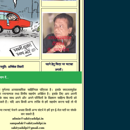
पढने हेतु चित्र पर चटखा
रस्तुति: अभिषेक तिवारी
लगायें।
ान दें...
क पूर्णतया अव्यावसायिक साहित्यिक पत्रिका है। इसके सफलतापूर्वक
ा रचनात्मक तथा वित्तीय सहयोग अपेक्षित है। इसके लिए आप अपनी
 के साथ साथ अपने और अपने परिचितों के विज्ञापन साहित्य शिल्पी को
सकते हैं। यदि आप किसी अन्य तरीके से हमें सहयोग करना चाहें तो भी
ा रचनाएं भेजने अथवा किसी अन्य संदर्भ मे हमें इन ई-मेल पतों पर संपर्क
कर सकते हैं:
admin@sahityashilpi.in
sampadak@sahityashilpi.in
sahityashilpi@gmail.com