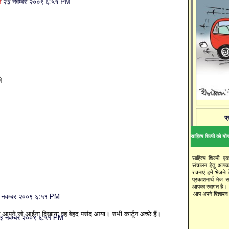
ि
२३ नवम्बर २००९ ६:५१ PM
गे
प्
साहित्य शिल्पी को योगद
साहित्य शिल्पी ए
संचालन हेतु आपक
रचनाएं हमें भेजने
प्रकाशनार्थ भेज 
आपका स्वागत है।
आप अपने विज्ञापन य
 नवम्बर २००९ ६:५१ PM
 आपने जो आईना दिखाया वह बेहद पसंद आया। सभी कार्टून अच्छे हैं।
३ नवम्बर २००९ ६:५१ PM