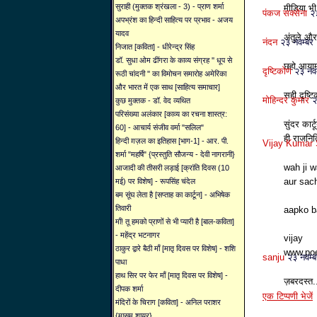
सुराही (मुक्तक श्रंखला - 3) - प्राण शर्मा
मीडिया भी
पंकज सक्सेना
२
अपभ्रंश का हिन्दी साहित्य पर प्रभाव - अजय
यादव
अंतुले औ
नंदन
२३ नवम्ब
निजात [कविता] - धीरेन्द्र सिंह
डॉ. सुधा ओम ढींगरा के काव्य संग्रह '' धूप से
छहो आयाम अ
दृष्टिकोण
२३ नव
रूठी चांदनी '' का विमोचन समारोह अमेरिका
और भारत में एक साथ [साहित्य समाचार]
सही दृष्ट
मोहिन्दर कुमार
२
कुछ मुक्तक - डॉ. वेद व्यथित
परिसंख्या अलंकार [काव्य का रचना शास्त्र:
सुंदर कार
60] - आचार्य संजीव वर्मा "सलिल"
ही राजनि
हिन्दी ग़ज़ल का इतिहास [भाग-1] - आर. पी.
Vijay Kumar 
शर्मा "महर्षि" {प्रस्तुति सौजन्य - देवी नागरानी}
wah ji w
आजादी की तीसरी लड़ाई [क्रांति दिवस (10
aur sach
मई) पर विशेष] - रूपसिंह चंदेल
बम सूंघ लेता है [सप्ताह का कार्टून] - अभिषेक
तिवारी
aapko b
माँ! तू हमको प्राणों से भी प्यारी है [बाल-कविता]
- महेंद्र भटनागर
vijay
ठाकुर द्वारे बैठी माँ [मातृ दिवस पर विशेष] - शशि
www.poe
sanju
२३ नवम्
पाधा
हाथ सिर पर फेर माँ [मातृ दिवस पर विशेष] -
ज़बरदस्त.
दीपक शर्मा
एक टिप्पणी भेजें
मंदिरों के चिराग [कविता] - अनिल पराशर
{मासूम शायर}