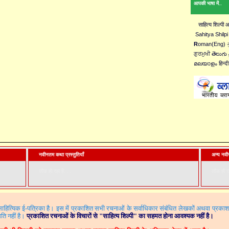
आपकी भाषा में..
साहित्य शिल्पी
Sahitya Shilpi
R
oman(Eng) ગુ
ਗੁਰਮੁਖੀ తెలుగు 
മലയാളം हिन्दी
नवीनतम कथा प्रस्तुतियाँ
अन्य नवीन
लोड हो रहा है. . .
लोड हो रह
ित्यिक ई-पत्रिका है। इस में प्रकाशित सभी रचनाओं के सर्वाधिकार संबंधित लेखकों अथवा प्रका
ति नहीं है।
प्रकाशित रचनाओं के विचारों से
"
साहित्य शिल्पी"
का सहमत होना आवश्यक नहीं है।