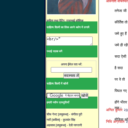
अविनाश वाचस्पत
तनेजा जी
कविता तथा पेंटिंग: राजाभाई कौशिक
कीर्तिश तो
साहित्य शिल्पी का लिंक अपने ब्ळोग में लगायें
जमे हुए हैं
जमे ही रहें
स्थाई पाठक बनें
सदा ऐसी
अपना ईमेल पता भरें:
है सदा
पर वे तो
साहित्य शिल्पी में खोजें
पिघल गए
होंगे भीतर
हमारी नवीन प्रस्तुतियाँ
तक।
अनिल कुमार
२३
चीफ गेस्ट [लघुकथा] - संगीता पुरी
मीडिया को
नारी [कविता] - कुलवंत सिंह
निधि अग्रवाल
२
अहसास [लघुकथा] - देवी नागरानी