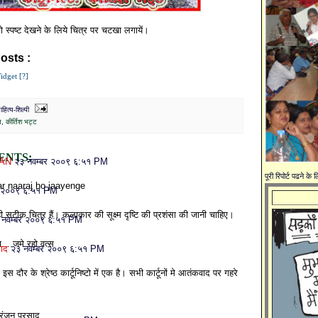
को स्पष्ट देखने के लिये चित्र पर चटखा लगायें।
osts :
कार्टून,
कीर्तिश भट्ट
idget [?]
ित्य-शिल्पी
न
,
कीर्तिश भट्ट
ENTS:
AN
२३ नवम्बर २००९ ६:५१ PM
पूरी रिपोर्ट पढने के
ar naaraj ho jaayenge
र २००९ ६:५१ PM
ही सटीक चित्र हैं। कलाकार की सूक्ष्म दृष्टि की प्रशंसा की जानी चाहिए।
 नवम्बर २००९ ६:५१ PM
ा....जमे रहो वत्स
साद
२३ नवम्बर २००९ ६:५१ PM
 इस दौर के श्रेष्ठ कार्टूनिष्टो में एक है। सभी कार्टूनों मे आतंकवाद पर गहरे
रंजन प्रसाद