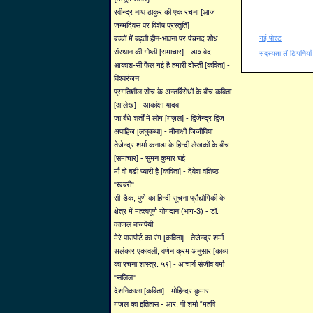
रवीन्द्र नाथ ठाकुर की एक रचना [आज
जन्मदिवस पर विशेष प्रस्तुति]
नई पोस्ट
बच्चों में बढ़ती हीन-भावना पर पंचनद शोध
संस्थान की गोष्ठी [समाचार] - डा० वेद
सदस्यता लें
टिप्पणिया
आकाश-सी फैल गई है हमारी दोस्ती [कविता] -
विश्वरंजन
प्रगतिशील सोच के अन्तर्विरोधों के बीच कविता
[आलेख] - आकांक्षा यादव
जा बँधे शर्तों में लोग [ग़ज़ल] - द्विजेन्द्र द्विज
अपाहिज [लघुकथा] - मीनाक्षी जिजीविषा
तेजेन्द्र शर्मा कनाडा के हिन्दी लेखकों के बीच
[समाचार] - सुमन कुमार घई
माँ वो बडी प्यारी है [कविता] - देवेश वशिष्ठ
"खबरी"
सी-डैक, पुणे का हिन्दी सूचना प्रौद्योगिकी के
क्षेत्र में महत्वपूर्ण योगदान (भाग-3) - डॉ.
काजल बाजपेयी
मेरे पासपोर्ट का रंग [कविता] - तेजेन्द्र शर्मा
अलंकार एकावली, वर्णन क्रम अनुसार [काव्य
का रचना शास्त्र: ५९] - आचार्य संजीव वर्मा
"सलिल"
देशनिकाला [कविता] - मोहिन्दर कुमार
ग़ज़ल का इतिहास - आर. पी शर्मा “महर्षि