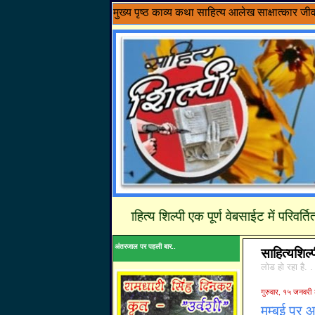
मुख्य पृष्ठ
काव्य
कथा साहित्य
आलेख
साक्षात्कार
जी
........साहित्य शिल्पी एक पूर्ण वेबसाईट में परिवर्तित ह
अंतरजाल पर पहली बार..
साहित्यशिल्
लोड हो रहा है. .
गुरुवार, १५ जनवरी
मुम्बई पर 