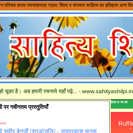
वन परिचय
काव्य रचनाशास्त्र
गज़ल: शिल्प व संरचना
साहित्य का इतिहास
अन्य विध
ो चूका है। अब हमारी रचनाये यहाँ पढ़े... - www.sahityashilpi.in तथा
हिन्दी पर गर्व करें
पी पर नवीनतम प्रस्तुतियाँ
 .
 २००९
वि सुदीप बेनर्जी [श्रद्धांजलि] - जयप्रकाश मानस