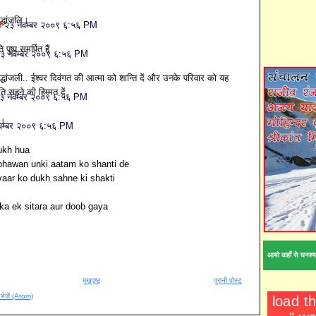
द्धांजलि।
ि
२३ नवम्बर २००९ ६:५६ PM
ति पुष्‍प समर्पित हैं
३ नवम्बर २००९ ६:५६ PM
रद्धांजली.. ईश्वर दिवंगत की आत्मा को शान्ति दें और उनके परिवार को यह
षति सहने की हिम्मत दें.
३ नवम्बर २००९ ६:५६ PM
ि।
वम्बर २००९ ६:५६ PM
ukh hua
bhawan unki aatam ko shanti de
vaar ko dukh sahne ki shakti
 ka ek sitara aur doob gaya
आयो कहाँ से घनश्य
मुखपृष्ठ
पुरानी पोस्ट
ँ भेजें (Atom)