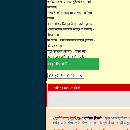
[श्रंखला भाग -7] [प्रस्तुति सौजन्य- देवी
नागरानी]
उफ्फ ये गर्मी [सप्ताह का कार्टून] - अभिषेक
तिवारी
बाज़ार और कविता [कविता] - सुशील कुमार
असली मालिक तो केवल मज़दूर है [कविता] -
दीपक शर्मा
मई दिवस : मानव-समता का त्योहार [कविता] -
महेन्द्र भटनागर
शांत जंगल को [कविता] - विजय सिंह
बचपन [बाल साहित्य] - अमिता कौंदल
बीते हुये दिन, वो मेरे ...
नवीनतम काव्य प्रस्तुतियाँ
लोड हो रहा है. . .
©
सर्वाधिकार सुरक्षित-
"
साहित्य शिल्पी
"
एक अव्यवसायिक साह
स्वीकृति के बिना इनके किसी भी अंश के पुनर्प्रकाशन की अनुम