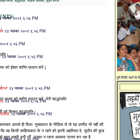
रकाश मानस
,
श्रद्धांजलि
,
साहित्य समाचार
,
सुदीप बेनर्जी
ENTS:
३ नवम्बर २००९ ६:५६ PM
ि।
ायन
२३ नवम्बर २००९ ६:५६ PM
.
र २००९ ६:५६ PM
धांजलि।
)
२३ नवम्बर २००९ ६:५६ PM
मा को ईश्वर शान्ति प्रदान करें |
पूरी रिपोर्ट पढने के
ि।
कान्त'
२३ नवम्बर २००९ ६:५६ PM
गत आत्मा को शान्ति प्रदान करें. मेरी श्रद्धांजलि
साद
२३ नवम्बर २००९ ६:५६ PM
्जी को विनम्र श्रद्धांजलि।
अग्रवाल
२३ नवम्बर २००९ ६:५६ PM
माचार आपसे ही मिला. मुख्यधारा के मीडिया से तो यह उम्मीद भी नहीं की
कि वह किसी साहित्यकार के न रहने को इतनी अहमियत दे. सुदीप की कुछ
ुझे बहुत अच्छी लगी थीं. उनका न रहना अवसाद ग्रस्त कर रहा है.
३ नवम्बर २००९ ६:५६ PM