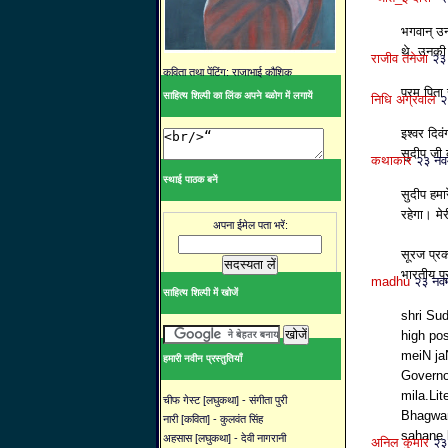
भगवान् उन
थे, उनकी 
राजीव तनेजा
२३
कविता तथा पेंटिंग: राजाभाई कौशिक
परम पिता 
साहित्य शिल्पी का लिंक अपने ब्ळोग में लगायें
निधि अग्रवाल
२
इश्वर दिव
सुदीप जी 
कथाकार
२३ नव
स्थाई पाठक बनें
सुदीप हमा
रहेगा। मे
अपना ईमेल पता भरें:
सूरज प्र
भारतीय प्
madhu
२३ नव
साहित्य शिल्पी में खोजें
shri Sud
high po
meiN ja
हमारी नवीन प्रस्तुतियाँ
Governo
mila.Li
चीफ गेस्ट [लघुकथा] - संगीता पुरी
Bhagwan
नारी [कविता] - कुलवंत सिंह
sahane k
अहसास [लघुकथा] - देवी नागरानी
अनिल कुमार
२३