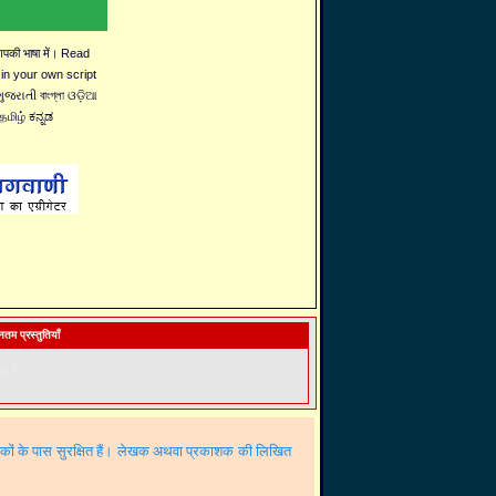
 आपकी भाषा में। Read
 in your own script
જરાતી বাংগ্লা ଓଡ଼ିଆ
தமிழ் ಕನ್ನಡ
तम प्रस्तुतियाँ
ा है. . .
शकों के पास सुरक्षित हैं। लेखक अथवा प्रकाशक की लिखित