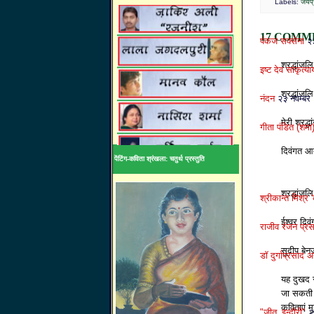
Labels:
जयप्
17 COMM
पंकज सक्सेना
२
श्रद्धांजल
इष्ट देव सांकृत्य
श्रद्धांजलि
नंदन
२३ नवम्ब
मेरी श्रद्
गीता पंडित (शमा
दिवंगत आत्
पेंटिंग-कविता श्रंखला: चतुर्थ प्रस्तुति
श्रद्धांजल
श्रीकान्त मिश्र '
ईश्वर दिवं
राजीव रंजन प्र
सुदीप बेनर
डॉ दुर्गाप्रसाद 
यह दुखद स
जा सकती 
कविताएं म
"जीत_इन्दौरी"
२