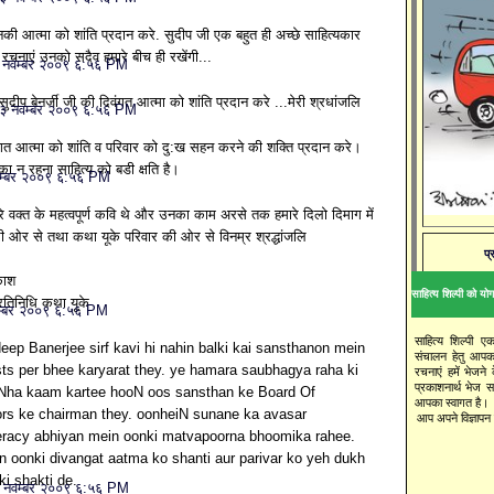
की आत्मा को शांति प्रदान करे. सुदीप जी एक बहुत ही अच्छे साहित्यकार
रचनाएं उनको सदैव हमारे बीच ही रखेंगी...
 नवम्बर २००९ ६:५६ PM
सुदीप बेनर्जी जी की दिवंगत आत्मा को शांति प्रदान करे ...मेरी श्रधांजलि
३ नवम्बर २००९ ६:५६ PM
ंगत आत्मा को शांति व परिवार को दु:ख सहन करने की शक्ति प्रदान करे।
का न रहना साहित्य को बडी क्षति है।
म्बर २००९ ६:५६ PM
रे वक्‍त के महत्‍वपूर्ण कवि थे और उनका काम अरसे तक हमारे दिलो दिमाग में
री ओर से तथा कथा यूके परिवार की ओर से विनम्र श्रद्धांजलि
प्
काश
साहित्य शिल्पी को योगद
रतिनिधि कथा यूके
म्बर २००९ ६:५६ PM
साहित्य शिल्पी ए
eep Banerjee sirf kavi hi nahin balki kai sansthanon mein
संचालन हेतु आपक
sts per bhee karyarat they. ye hamara saubhagya raha ki
रचनाएं हमें भेजने
प्रकाशनार्थ भेज 
Nha kaam kartee hooN oos sansthan ke Board Of
आपका स्वागत है।
rs ke chairman they. oonheiN sunane ka avasar
आप अपने विज्ञापन य
teracy abhiyan mein oonki matvapoorna bhoomika rahee.
 oonki divangat aatma ko shanti aur parivar ko yeh dukh
i shakti de.
 नवम्बर २००९ ६:५६ PM