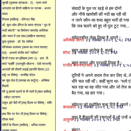
सुराही (मुक्तक श्रंखला - 3) - प्राण शर्मा
संवादों के पुल पर खड़े थे हम दोनों
अपभ्रंश का हिन्दी साहित्य पर प्रभाव - अजय
और नीचे खामोशी की नदी बह रही थी
यादव
निजात [कविता] - धीरेन्द्र सिंह
न जाने कौन-सा शब्द बहुत भारी हो गया
डॉ. सुधा ओम ढींगरा के काव्य संग्रह '' धूप से
कि जब चलने को हुए तो पुल टूट गया...
रूठी चांदनी '' का विमोचन समारोह अमेरिका
और भारत में एक साथ [साहित्य समाचार]
संवेदनशील लेख लिखा है आपनें।
अभिषेक सागर
२३ नवम्बर २००९ ६:५८ P
कुछ मुक्तक - डॉ. वेद व्यथित
परिसंख्या अलंकार [काव्य का रचना शास्त्र:
बहुत अच्छा आलेख है, बधाई।
शोभा
२३ नवम्बर २००९ ६:५८ PM
60] - आचार्य संजीव वर्मा "सलिल"
हिन्दी ग़ज़ल का इतिहास [भाग-1] - आर. पी.
बहुत सुन्दर और प्रभावी लिखा है।
शर्मा "महर्षि" {प्रस्तुति सौजन्य - देवी नागरानी}
राजीव रंजन प्रसाद
२३ नवम्बर २००९ ६:
आजादी की तीसरी लड़ाई [क्रांति दिवस (10
दूरियों ने अपने कदम तेज कर लिए थे, ले
मई) पर विशेष] - रूपसिंह चंदेल
बम सूंघ लेता है [सप्ताह का कार्टून] - अभिषेक
धीरे चल रही थीं। कहीं सुना था- ‘स्लो एं
तिवारी
चल रहा था वह जीत गया और जो तेज कदमों 
माँ! तू हमको प्राणों से भी प्यारी है [बाल-कविता]
बैठ गया, वह हार गया।
- महेंद्र भटनागर
ठाकुर द्वारे बैठी माँ [मातृ दिवस पर विशेष] - शशि
संवेदना को यथोचित शब्द दिये हैं आपनें।
कथाकार
२३ नवम्बर २००९ ६:५८ PM
पाधा
हाथ सिर पर फेर माँ [मातृ दिवस पर विशेष] -
कुछ है शैफाली की रचनाओं में जो उन्‍ह
अतुल्य
२३ नवम्बर २००९ ६:५८ PM
दीपक शर्मा
मंदिरों के चिराग [कविता] - अनिल पराशर
सुंदर!
{मासूम शायर}