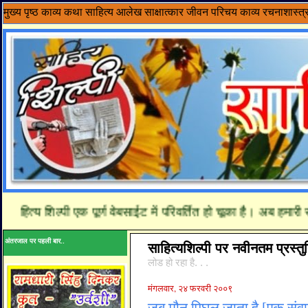
मुख्य पृष्ठ
काव्य
कथा साहित्य
आलेख
साक्षात्कार
जीवन परिचय
काव्य रचनाशास्त्
ित्य शिल्पी एक पूर्ण वेबसाईट में परिवर्तित हो चूका है। अब हमारी र
अंतरजाल पर पहली बार..
साहित्यशिल्पी पर नवीनतम प्रस्तुत
लोड हो रहा है. . .
मंगलवार, २४ फरवरी २००९