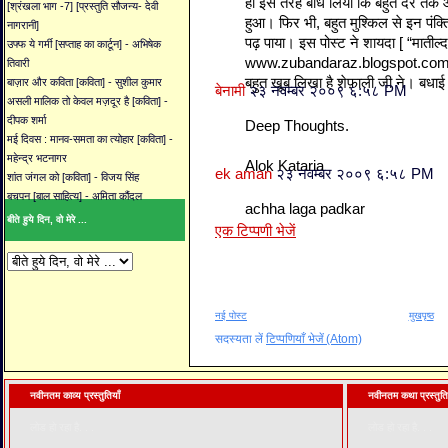
ही इस तरह बाँध लिया कि बहुत देर तक
[श्रंखला भाग -7] [प्रस्तुति सौजन्य- देवी
हुआ। फिर भी, बहुत मुश्किल से इन पंक्त
नागरानी]
पढ़ पाया। इस पोस्ट ने शायदा [ “मातील्द
उफ्फ ये गर्मी [सप्ताह का कार्टून] - अभिषेक
www.zubandaraz.blogspot.com] की
तिवारी
बहुत खूब लिखा है शेफ़ाली जी ने। बधाई 
बाज़ार और कविता [कविता] - सुशील कुमार
बेनामी
२३ नवम्बर २००९ ६:५८ PM
असली मालिक तो केवल मज़दूर है [कविता] -
दीपक शर्मा
Deep Thoughts.
मई दिवस : मानव-समता का त्योहार [कविता] -
महेन्द्र भटनागर
Alok Kataria
ek aman
२३ नवम्बर २००९ ६:५८ PM
शांत जंगल को [कविता] - विजय सिंह
बचपन [बाल साहित्य] - अमिता कौंदल
achha laga padkar
बीते हुये दिन, वो मेरे ...
एक टिप्पणी भेजें
नई पोस्ट
मुखपृष्ठ
सदस्यता लें
टिप्पणियाँ भेजें (Atom)
नवीनतम काव्य प्रस्तुतियाँ
नवीनतम कथा प्रस्तुति
लोड हो रहा है. . .
लोड हो रहा है. . .