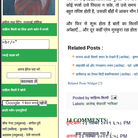
कोई स्पर्श उसे पिघला न सके, तो उसे समय के
बहुत तपिश होती है, उसकी बाँहों में आकर मौन 
कविता तथा पेंटिंग: राजाभाई कौशिक
और फिर से शुरू होता है बातों का सिलस
अपेक्षाएँ... और दूर कहीं प्रेम मुस्कुरा रहा हो
साहित्य शिल्पी का लिंक अपने ब्ळोग में लगायें
Related Posts :
आलेख,
शेफ़ाली 'नायिका'
स्थाई पाठक बनें
फराज आओ सितारे सफर के देखते हैं [आलेख] - कृष्ण
संक्रांति पर्व और गंगासागर-स्नान [आलेख] - प्रो. अश्
अपना ईमेल पता भरें:
छतीसगढ का टेम्पल सिटी शबरीनारायण [आलेख] - प्रो.
Related Posts Widget [?]
साहित्य शिल्पी में खोजें
Posted by साहित्य-शिल्पी
Labels:
आलेख
,
शेफ़ाली 'नायिका'
हमारी नवीन प्रस्तुतियाँ
14 COMMENTS:
दृष्टिकोण
२३ नवम्बर २००९ ६:५८ PM
चीफ गेस्ट [लघुकथा] - संगीता पुरी
नारी [कविता] - कुलवंत सिंह
बडा काव्यात्मक गद्य है।
अहसास [लघुकथा] - देवी नागरानी
अनन्या
२३ नवम्बर २००९ ६:५८ PM