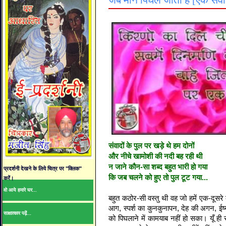
जब मौन पिघल जाता है [एक संवाद
संवादों के पुल पर खड़े थे हम दोनों
और नीचे खामोशी की नदी बह रही थी
न जाने कौन-सा शब्द बहुत भारी हो गया
प्रदर्शनी देखने के लिये चित्र पर "क्लिक"
कि जब चलने को हुए तो पुल टूट गया...
करें।
वो आये हमारे घर...
बहुत कठोर-सी वस्तु थी वह जो हमें एक-दूसरे
आग, स्पर्श का कुनकुनापन, देह की अगन, ईर
साक्षात्कार पढ़ें...
को पिघलाने में कामयाब नहीं हो सका। यूँ