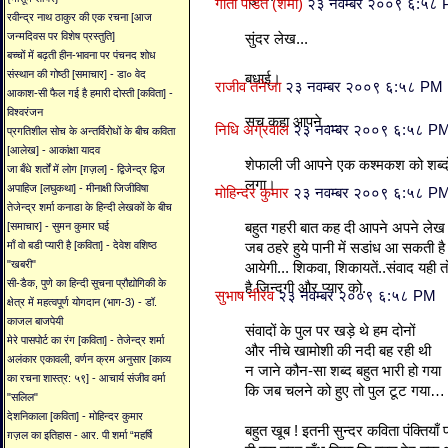
गीता पंडित (शमा)
२३ नवम्बर २००९ ६:५८
रवीन्द्र नाथ ठाकुर की एक रचना [आज
जन्मदिवस पर विशेष प्रस्तुति]
सुंदर लेख...
बच्चों में बढ़ती हीन-भावना पर पंचनद शोध
संस्थान की गोष्ठी [समाचार] - डा० वेद
बधाई।
राजीव तनेजा
२३ नवम्बर २००९ ६:५८ PM
आकाश-सी फैल गई है हमारी दोस्ती [कविता] -
विश्वरंजन
सच कहा आपने ....
निधि अग्रवाल
२३ नवम्बर २००९ ६:५८ P
प्रगतिशील सोच के अन्तर्विरोधों के बीच कविता
[आलेख] - आकांक्षा यादव
शेफाली जी आपने एक कश्मकश को शब्दों म
जा बँधे शर्तों में लोग [ग़ज़ल] - द्विजेन्द्र द्विज
लगा।
अपाहिज [लघुकथा] - मीनाक्षी जिजीविषा
मोहिन्दर कुमार
२३ नवम्बर २००९ ६:५८ P
तेजेन्द्र शर्मा कनाडा के हिन्दी लेखकों के बीच
बहुत गहरी बात कह दी आपने अपने लेख क
[समाचार] - सुमन कुमार घई
माँ वो बडी प्यारी है [कविता] - देवेश वशिष्ठ
जब ठहरे हुये पानी में सडांध आ सकती है तो ठ
"खबरी"
आयेगी... शिकवा, शिकायतें..संवाद यही त
सी-डैक, पुणे का हिन्दी सूचना प्रौद्योगिकी के
है जिन्दगी और प्यार को.
सुभाष नीरव
२३ नवम्बर २००९ ६:५८ PM
क्षेत्र में महत्वपूर्ण योगदान (भाग-3) - डॉ.
काजल बाजपेयी
संवादों के पुल पर खड़े थे हम दोनों
मेरे पासपोर्ट का रंग [कविता] - तेजेन्द्र शर्मा
और नीचे खामोशी की नदी बह रही थी
अलंकार एकावली, वर्णन क्रम अनुसार [काव्य
न जाने कौन-सा शब्द बहुत भारी हो गया
का रचना शास्त्र: ५९] - आचार्य संजीव वर्मा
कि जब चलने को हुए तो पुल टूट गया…
"सलिल"
देशनिकाला [कविता] - मोहिन्दर कुमार
बहुत खूब ! इतनी सुन्दर कविता पंक्तियाँ 
ग़ज़ल का इतिहास - आर. पी शर्मा “महर्षि