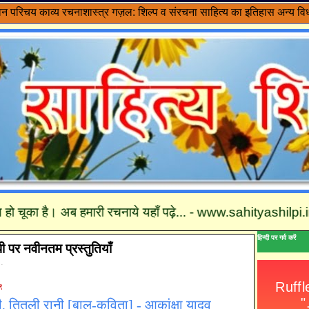
वन परिचय
काव्य रचनाशास्त्र
गज़ल: शिल्प व संरचना
साहित्य का इतिहास
अन्य विध
 चूका है। अब हमारी रचनाये यहाँ पढ़े... - www.sahityashilpi.in तथा 
हिन्दी पर गर्व करें
पी पर नवीनतम प्रस्तुतियाँ
 .
९
, तितली रानी [बाल-कविता] - आकांक्षा यादव