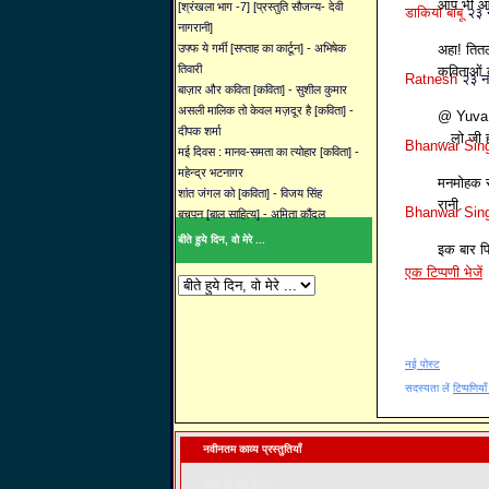
आप भी आये
[श्रंखला भाग -7] [प्रस्तुति सौजन्य- देवी
डाकिया बाबू
२३ 
नागरानी]
उफ्फ ये गर्मी [सप्ताह का कार्टून] - अभिषेक
अहा! तितल
तिवारी
कविताओं क
Ratnesh
२३ न
बाज़ार और कविता [कविता] - सुशील कुमार
असली मालिक तो केवल मज़दूर है [कविता] -
@ Yuva
दीपक शर्मा
...लो जी 
Bhanwar Sin
मई दिवस : मानव-समता का त्योहार [कविता] -
महेन्द्र भटनागर
मनमोहक र
शांत जंगल को [कविता] - विजय सिंह
रानी.
Bhanwar Sin
बचपन [बाल साहित्य] - अमिता कौंदल
बीते हुये दिन, वो मेरे ...
इक बार फि
एक टिप्पणी भेजें
नई पोस्ट
सदस्यता लें
टिप्पणिया
नवीनतम काव्य प्रस्तुतियाँ
लोड हो रहा है. . .