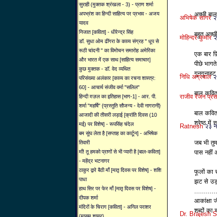
सुराही (मुक्तक श्रंखला - 3) - प्राण शर्मा
अपभ्रंश का हिन्दी साहित्य पर प्रभाव - अजय
अच्छी बाल
अभिषेक सागर
२
यादव
निजात [कविता] - धीरेन्द्र सिंह
बहुत अच्
मोहिन्दर कुमार
२
डॉ. सुधा ओम ढींगरा के काव्य संग्रह '' धूप से
रूठी चांदनी '' का विमोचन समारोह अमेरिका
एक बार फ़ि
और भारत में एक साथ [साहित्य समाचार]
पीछे भागत
कुछ मुक्तक - डॉ. वेद व्यथित
गुनगुनाहट
निधि अग्रवाल
२
परिसंख्या अलंकार [काव्य का रचना शास्त्र:
60] - आचार्य संजीव वर्मा "सलिल"
बाल कविता
राजीव रंजन प्र
हिन्दी ग़ज़ल का इतिहास [भाग-1] - आर. पी.
शर्मा "महर्षि" {प्रस्तुति सौजन्य - देवी नागरानी}
बाल कविता
आजादी की तीसरी लड़ाई [क्रांति दिवस (10
श्रेष्ठ मे
मई) पर विशेष] - रूपसिंह चंदेल
Ratnesh
२३ न
बम सूंघ लेता है [सप्ताह का कार्टून] - अभिषेक
जब भी तुम
तिवारी
माँ! तू हमको प्राणों से भी प्यारी है [बाल-कविता]
पास नहीं 
- महेंद्र भटनागर
ठाकुर द्वारे बैठी माँ [मातृ दिवस पर विशेष] - शशि
फूलों का
पाधा
झट से उड़
हाथ सिर पर फेर माँ [मातृ दिवस पर विशेष] -
...........
दीपक शर्मा
आकांक्षा 
मंदिरों के चिराग [कविता] - अनिल पराशर
शब्दों का 
Dr. Brajesh 
{मासूम शायर}