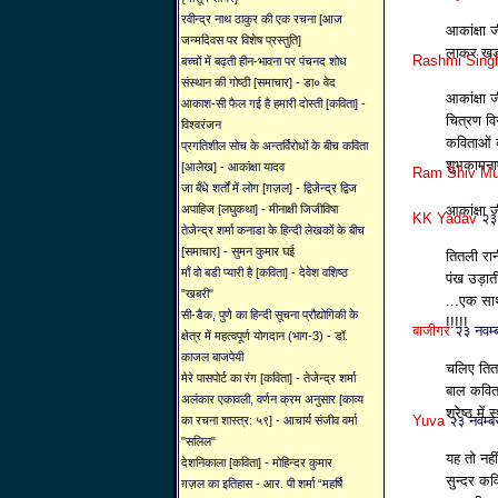
रवीन्द्र नाथ ठाकुर की एक रचना [आज
आकांक्षा
जन्मदिवस पर विशेष प्रस्तुति]
लाकर खडा
Rashmi Sing
बच्चों में बढ़ती हीन-भावना पर पंचनद शोध
संस्थान की गोष्ठी [समाचार] - डा० वेद
आकांक्षा 
आकाश-सी फैल गई है हमारी दोस्ती [कविता] -
चित्रण वि
विश्वरंजन
कविताओं क
प्रगतिशील सोच के अन्तर्विरोधों के बीच कविता
शुभकामनाए
[आलेख] - आकांक्षा यादव
Ram Shiv Mu
जा बँधे शर्तों में लोग [ग़ज़ल] - द्विजेन्द्र द्विज
अपाहिज [लघुकथा] - मीनाक्षी जिजीविषा
आकांक्षा 
KK Yadav
२३
तेजेन्द्र शर्मा कनाडा के हिन्दी लेखकों के बीच
[समाचार] - सुमन कुमार घई
तितली रान
माँ वो बडी प्यारी है [कविता] - देवेश वशिष्ठ
पंख उड़ात
"खबरी"
...एक सार
सी-डैक, पुणे का हिन्दी सूचना प्रौद्योगिकी के
!!!!!
बाजीगर
२३ नवम
क्षेत्र में महत्वपूर्ण योगदान (भाग-3) - डॉ.
काजल बाजपेयी
चलिए तितल
मेरे पासपोर्ट का रंग [कविता] - तेजेन्द्र शर्मा
बाल कविता
अलंकार एकावली, वर्णन क्रम अनुसार [काव्य
श्रेष्ठ मे
Yuva
२३ नवम्
का रचना शास्त्र: ५९] - आचार्य संजीव वर्मा
"सलिल"
यह तो नही
देशनिकाला [कविता] - मोहिन्दर कुमार
सुन्दर कवि
ग़ज़ल का इतिहास - आर. पी शर्मा “महर्षि