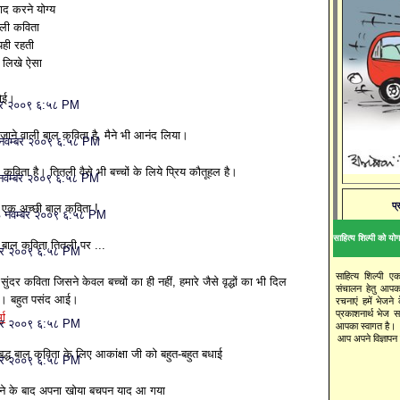
याद करने योग्‍य
तली कविता
 यही रहती
ा लिखे ऐसा
सोई।
बर २००९ ६:५८ PM
जाने वाली बाल कविता है, मैने भी आनंद लिया।
नवम्बर २००९ ६:५८ PM
 कविता है। तितली वैसे भी बच्चों के लिये प्रिय कौतूहल है।
नवम्बर २००९ ६:५८ PM
प्
 एक अच्छी बाल कविता !
 नवम्बर २००९ ६:५८ PM
साहित्य शिल्पी को योगद
 बाल कविता तितली पर ...
बर २००९ ६:५८ PM
साहित्य शिल्पी ए
सुंदर कविता जिसने केवल बच्चों का ही नहीं, हमारे जैसे वृद्धों का भी दिल
संचालन हेतु आपक
ा। बहुत पसंद आई।
रचनाएं हमें भेजने
प्रकाशनार्थ भेज 
मा
बर २००९ ६:५८ PM
आपका स्वागत है।
आप अपने विज्ञापन य
द्ध बाल कविता के लिए आकांक्षा जी को बहुत-बहुत बधाई
बर २००९ ६:५८ PM
ने के बाद अपना खोया बचपन याद आ गया