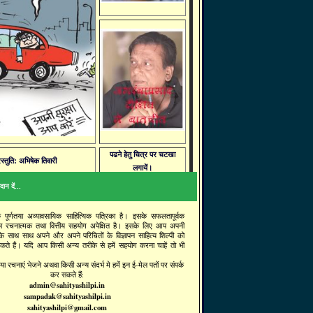
पढने हेतु चित्र पर चटखा
रस्तुति: अभिषेक तिवारी
लगायें।
ान दें...
क पूर्णतया अव्यावसायिक साहित्यिक पत्रिका है। इसके सफलतापूर्वक
ा रचनात्मक तथा वित्तीय सहयोग अपेक्षित है। इसके लिए आप अपनी
 के साथ साथ अपने और अपने परिचितों के विज्ञापन साहित्य शिल्पी को
सकते हैं। यदि आप किसी अन्य तरीके से हमें सहयोग करना चाहें तो भी
ा रचनाएं भेजने अथवा किसी अन्य संदर्भ मे हमें इन ई-मेल पतों पर संपर्क
कर सकते हैं:
admin@sahityashilpi.in
sampadak@sahityashilpi.in
sahityashilpi@gmail.com