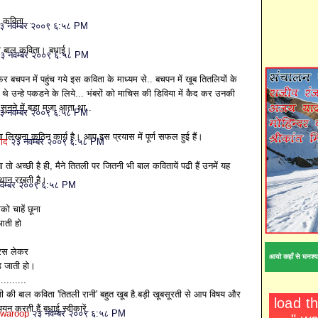
 कविता....
३ नवम्बर २००९ ६:५८ PM
छी बाल कविता। बधाई।
३ नवम्बर २००९ ६:५८ PM
र बचपन में पहुंच गये इस कविता के माध्यम से.. बचपन में खूब तितलियों के
े थे उन्हे पकडने के लिये... भंबरों को माचिस की डिविया में कैद कर उनकी
 सुनने में बडा मजा आता था..
३ नवम्बर २००९ ६:५८ PM
 लिखना कठिन कार्य है। आप इस प्रयास में पूर्ण सफल हुई हैं।
साद
२३ नवम्बर २००९ ६:५८ PM
 तो अच्छी है ही, मैने तितली पर जितनी भी बाल कवितायें पढी हैं उनमें यह
ं स्थान रखती है।
वम्बर २००९ ६:५८ PM
को चाहें छूना
आती हो
 रस लेकर
आयो कहाँ से घनश्य
 जाती हो।
..........
जी की बाल कविता 'तितली रानी' बहुत खूब है.बड़ी खूबसूरती से आप विषय और
चयन करती हैं.बधाई स्वीकारें.
Swaroop
२३ नवम्बर २००९ ६:५८ PM