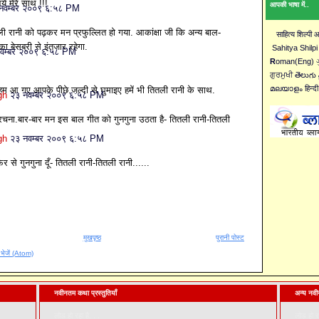
ं मेरे साथ !!!
आपकी भाषा में..
नवम्बर २००९ ६:५८ PM
ी रानी को पढ़कर मन प्रफुल्लित हो गया. आकांक्षा जी कि अन्य बाल-
साहित्य शिल्पी
ा बेसब्री से इंतजार रहेगा.
Sahitya Shilpi
वम्बर २००९ ६:५८ PM
R
oman(Eng) ગુ
ਗੁਰਮੁਖੀ తెలుగు 
മലയാളം हिन्दी
हम आ गए आपके पीछे.जल्दी से घुमाइए हमें भी तितली रानी के साथ.
gh
२३ नवम्बर २००९ ६:५८ PM
चना.बार-बार मन इस बाल गीत को गुनगुना उठता है- तितली रानी-तितली
gh
२३ नवम्बर २००९ ६:५८ PM
र से गुनगुना दूँ- तितली रानी-तितली रानी......
मुखपृष्ठ
पुरानी पोस्ट
ँ भेजें (Atom)
नवीनतम कथा प्रस्तुतियाँ
अन्य नवीन
लोड हो रहा है. . .
लोड हो रह