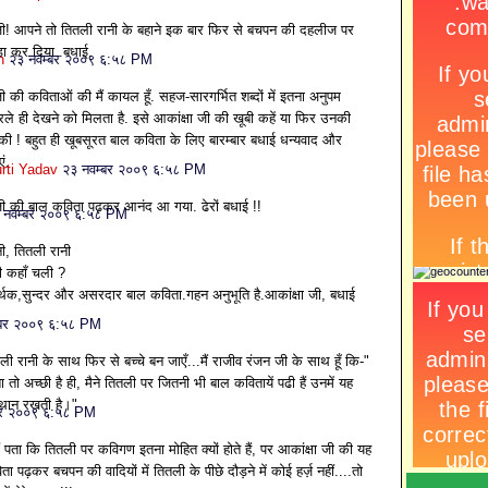
 जी! आपने तो तितली रानी के बहाने इक बार फिर से बचपन की दहलीज पर
 कर दिया..बधाई.
h
२३ नवम्बर २००९ ६:५८ PM
जी की कविताओं की मैं कायल हूँ. सहज-सारगर्भित शब्दों में इतना अनुपम
रले ही देखने को मिलता है. इसे आकांक्षा जी की खूबी कहें या फिर उनकी
ी ! बहुत ही खूबसूरत बाल कविता के लिए बारम्‍बार बधाई धन्‍यवाद और
ं.
rti Yadav
२३ नवम्बर २००९ ६:५८ PM
जी की बाल कविता पढ़कर आनंद आ गया. ढेरों बधाई !!
 नवम्बर २००९ ६:५८ PM
ी, तितली रानी
ी कहाँ चली ?
्थक,सुन्दर और असरदार बाल कविता.गहन अनुभूति है.आकांक्षा जी, बधाई
्बर २००९ ६:५८ PM
ी रानी के साथ फिर से बच्चे बन जाएँ...मैं राजीव रंजन जी के साथ हूँ कि-"
 तो अच्छी है ही, मैने तितली पर जितनी भी बाल कवितायें पढी हैं उनमें यह
ं स्थान रखती है।"
बर २००९ ६:५८ PM
ं पता कि तितली पर कविगण इतना मोहित क्यों होते हैं, पर आकांक्षा जी की यह
ता पढ़कर बचपन की वादियों में तितली के पीछे दौड़ने में कोई हर्ज़ नहीं....तो