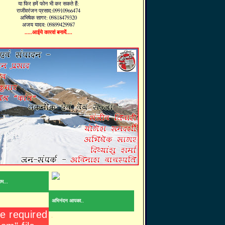
या फिर हमें फोन भी कर सकते हैं:
राजीवरंजन प्रसाद:09910966474
अभिषेक सागर: 09818479320
अजय यादव: 09899429987
.....आईये कारवां बनायें....
ाम...
अभिनंदन आपका..