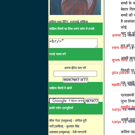
बच्‍चों के 
बेहतर ति
बच्‍चों की
है आकांक्ष
कविता तथा पेंटिंग: राजाभाई कौशिक
कोई
साहित्य शिल्पी का लिंक अपने ब्ळोग में लगायें
याद रहे 
अनन्या
२३ नवम्
मन को छू 
रचना सागर
२३ 
स्थाई पाठक बनें
अच्छी बाल
सुभाष नीरव
२३ 
अपना ईमेल पता भरें:
तितली पर
gita pandit
२३
एक अच्छी
महावीर
२३ नवम्
साहित्य शिल्पी में खोजें
प्रवाहमयी 
लुभा लिय
महावीर शर्
हमारी नवीन प्रस्तुतियाँ
sanju
२३ नवम्
अच्छी लयब
चीफ गेस्ट [लघुकथा] - संगीता पुरी
sanju
२३ नवम्
नारी [कविता] - कुलवंत सिंह
कविता पढ
अहसास [लघुकथा] - देवी नागरानी