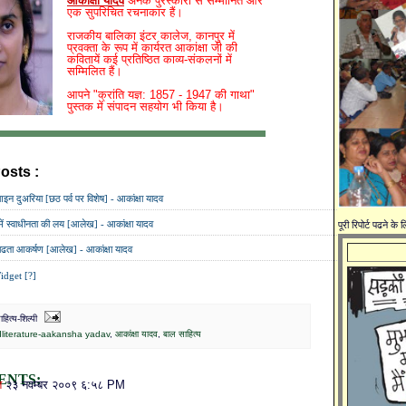
आकांक्षा यादव
अनेक पुरस्कारों से सम्मानित और
एक सुपरिचित रचनाकार हैं।
राजकीय बालिका इंटर कालेज, कानपुर में
प्रवक्ता के रूप में कार्यरत आकांक्षा जी की
कवितायें कई प्रतिष्ठित काव्य-संकलनों में
सम्मिलित हैं।
आपने "क्रांति यज्ञ: 1857 - 1947 की गाथा"
पुस्तक में संपादन सहयोग भी किया है।
osts :
childliterature-aakansha yadav,
आकांक्षा यादव,
बाल साहित्य
न दुअरिया [छठ पर्व पर विशेष] - आकांक्षा यादव
ें स्वाधीनता की लय [आलेख] - आकांक्षा यादव
पूरी रिपोर्ट पढने के
 बढता आकर्षण [आलेख] - आकांक्षा यादव
idget [?]
ित्य-शिल्पी
dliterature-aakansha yadav
,
आकांक्षा यादव
,
बाल साहित्य
ENTS:
ि
२३ नवम्बर २००९ ६:५८ PM