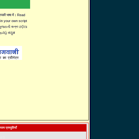
 आपकी भाषा में। Read
 in your own script
જરાતી বাংগ্লা ଓଡ଼ିଆ
தமிழ் ಕನ್ನಡ
तम प्रस्तुतियाँ
ा है. . .