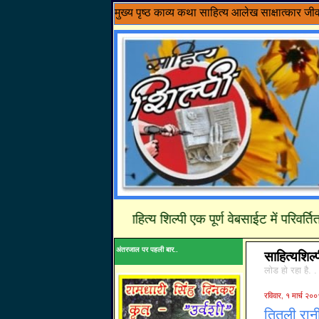
मुख्य पृष्ठ
काव्य
कथा साहित्य
आलेख
साक्षात्कार
जी
........साहित्य शिल्पी एक पूर्ण वेबसाईट में परिवर्तित हो
अंतरजाल पर पहली बार..
साहित्यशिल्
लोड हो रहा है. .
रविवार, १ मार्च २००
तितली रानी