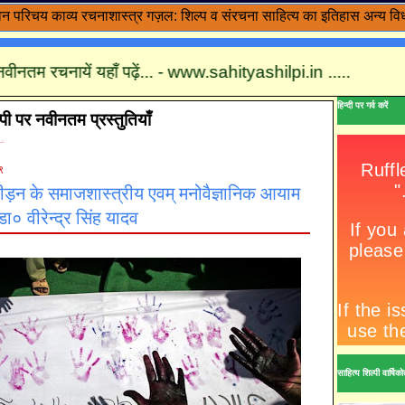
वन परिचय
काव्य रचनाशास्त्र
गज़ल: शिल्प व संरचना
साहित्य का इतिहास
अन्य विध
नायें यहाँ पढ़ें... - www.sahityashilpi.in .....
हिन्दी पर गर्व करें
्पी पर नवीनतम प्रस्तुतियाँ
 .
९
ीड़न के समाजशास्त्रीय एवम् मनोवैज्ञानिक आयाम
० वीरेन्द्र सिंह यादव
साहित्य शिल्पी वार्ष