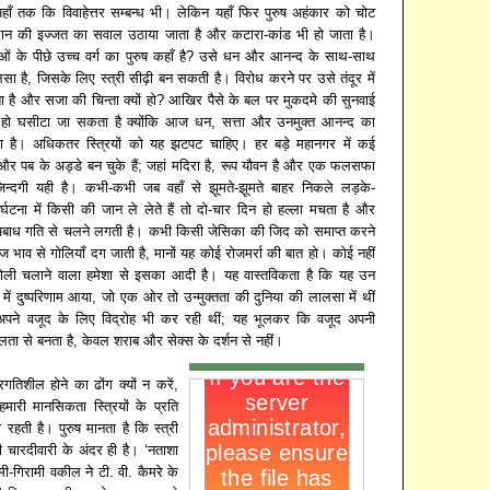
हाँ तक कि विवाहेत्तर सम्बन्ध भी। लेकिन यहाँ फिर पुरुष अहंकार को चोट
ान की इज्जत का सवाल उठाया जाता है और कटारा-कांड भी हो जाता है।
नाओं के पीछे उच्च वर्ग का पुरुष कहाँ है? उसे धन और आनन्द के साथ-साथ
सा है, जिसके लिए स्त्री सीढ़ी बन सकती है। विरोध करने पर उसे तंदूर में
है और सजा की चिन्ता क्यों हो? आखिर पैसे के बल पर मुकदमे की सुनवाई
़ी हो घसीटा जा सकता है क्योंकि आज धन, सत्ता और उनमुक्त आनन्द का
ा है। अधिकतर स्त्रियों को यह झटपट चाहिए। हर बड़े महानगर में कई
ी और पब के अड्डे बन चुके हैं; जहां मदिरा है, रूप यौवन है और एक फलसफा
न्दगी यही है। कभी-कभी जब वहाँ से झूमते-झूमते बाहर निकले लड़के-
र्घटना में किसी की जान ले लेते हैं तो दो-चार दिन हो हल्ला मचता है और
 अबाध गति से चलने लगती है। कभी किसी जेसिका की जिद को समाप्त करने
 भाव से गोलियाँ दग जाती है, मानों यह कोई रोजमर्रा की बात हो। कोई नहीं
गोली चलाने वाला हमेशा से इसका आदी है। यह वास्तविकता है कि यह उन
्से में दुष्परिणाम आया, जो एक ओर तो उन्मुक्तता की दुनिया की लालसा में थीं
पने वजूद के लिए विद्रोह भी कर रही थीं; यह भूलकर कि वजूद अपनी
ता से बनता है, केवल शराब और सेक्स के दर्शन से नहीं।
गतिशील होने का ढोंग क्यों न करें,
ारी मानसिकता स्त्रियों के प्रति
 रहती है। पुरुष मानता है कि स्त्री
 चारदीवारी के अंदर ही है। ‘नताशा
ी-गिरामी वकील ने टी. वी. कैमरे के