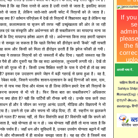
ियम है कि वह जिस रास्ते से आता है उसी रास्ते से जाता है; इसलिए काला
ते से जाता है, लेकिन जाते-जाते अपनी चपेट में स्त्रियों को ले जाता है।
ा है? वर्तमान परिप्रेक्ष्य में देखें तो स्त्रियों में शिक्षास्तर बढ़ा है लेकिन यह
ैज्ञानिकता, कलात्मकता या सृजन की तरफ नहीं उच्छृंखलता की ओर ले जा रही
क्लब एवं पब संस्कृति और अर्धनग्नता को ही सबलीकरण का मापदण्ड माना जा
ुषों के लिए मापदण्ड हमेशा अलग ही रहे। अर्धनग्नता किस तरह हमारी पहचान
 से समझा जा सकता है कि पहले सिनेमा की हीरोइन कभी ‘कैबरे’ नहीं नाचती
 काम और किसी को मिला तो हीरोइन डरती हैं कि इमेज फीकी हो गयी।
चाह ने तत्काल स्त्रियों को दो जरूरतों में बाँध दिया। पहली जरूरत यह कि
्त पैसे हों और दूसरी यह कि वह सदा आमंत्रक, लुभावनी लगती रहे। देखें तो
ूसरे की पूरक भी हैं। किसी उच्च शिक्षित स्त्री के पास ये दोनों हों तो वह क्या
आपकी भाषा में..
ै? इसका एक उदाहरण हमारे जेहन में बड़ी गहराई से छाया हुआ है। वह है,
 रेबेका मार्क, जिसने भारतीय शासन-प्रशासन के कई दिग्गजों को साम, दाम,
साहित्य शिल्पी
योग से नाच नचा दिया और मंतव्य पा ही लिया लेकिन हमारे देश की स्त्रियों के
Sahitya Shilpi
त करना कल्पना से भी परे है। फिर किस बात का सबलीकरण? अधिकतर
R
oman(Eng) ગુ
 क्या होता है? यही कि पार्टियों की रौनक बनी रहे। उनके पास कारें तथा
ਗੁਰਮੁਖੀ తెలుగు 
साधन हों और वे जीवन का भरपूर आनंद उठायें, मीडिया और विज्ञापनों ने भी
മലയാളം हिन्दी
 दिया है। उसने तो एक और सपना भी जोड़ दिया; टी. वी. स्क्रीन पर झलकने
ने गलत हैं? शायद नहीं, तो फिर विसंगति कहां है? विसंगति यही कि सपने को
ता है, चाहे योग्यता हो या न हो। जब योग्यता नहीं होती तो माना जाता है कि
 पर्याय हैं। जहाँ धन और सुविधायें है, उनका उपयोग योग्यता बढ़ाने में नहीं
ने और मौजमस्ती में ही सार्थक समझा जाता है। यह वह दौर है जिसमें सब