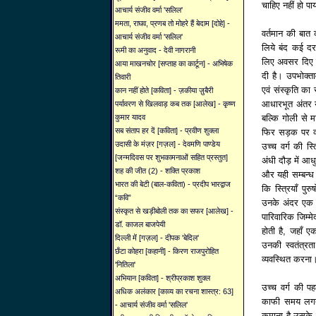
चाहिए नहीं हो पा
आचार्य संजीव वर्मा 'सलिल'
ममता, राघव, प्रणब तो मोहरे हैं बेदाम [दोहे] -
वर्तमान की बात 
आचार्य संजीव वर्मा 'सलिल'
लिये बंद कई दर
रूमी का अनुवाद - देवी नागरानी
लिए अवसर दिए ह
आया माखनचोर [सप्ताह का कार्टून] - अभिषेक
दी है। उपभोक्ता
तिवारी
एवं संस्कृति का
कान नहीं होते [कविता] - ज़कीया ज़ुबैरी
आधारभूत अंतर यह
पर्यावरण से खिलवाड़ कब तक [आलेख] - कृष्ण
बल्कि गोली से म
कुमार यादव
सब संताप हर दें [कविता] - प्रवीण शुक्ला
फिर सड़क पर क्
उदासी के मंज़र [गज़ल] - देवमणि पाण्डेय
उच्च वर्ग की स
[जन्मदिवस पर शुभकामनाओं सहित प्रस्तुत]
अंधी दौड़ में आध
शह की जीत (2) - शक्ति प्रकाश
और यही सम्बन्ध 
भारत की बेटी (बाल-कविता) - प्रदीप भारद्वाज
कि स्त्रियाँ प
“कवि”
उनके अंदर एक अंत
संस्कृत से खड़ीबोली तक का सफर [आलेख] -
पारिवारिक जिम्म
डॉ. काजल बाजपेयी
होती है, जहाँ ए
दिल्ली में [गज़ल] - दीपक 'बेदिल'
उनकी स्वतंत्रत
छँटा कोहरा [कहानी] - किरण राजपुरोहित
व्यवस्थित करना
'नितिला'
अभियान [कविता] - श्रीप्रकाश शुक्ल
उच्च वर्ग की 
अधिक अलंकार [काव्य का रचना शास्त्र: 63]
काफी समय लगता
- आचार्य संजीव वर्मा 'सलिल'
कमाना है उसके ल