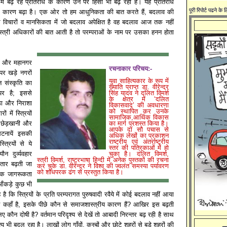
 में बढ़ रहे प्रतिरोध के कारण उन पर हिंसा भी बढ़ रही है। यह प्रतिरोध
पूरी रिपोर्ट पढने के
के कारण बढ़ा है। एक ओर तो हम आधुनिकता की बात करते हैं, बदलाव की
पर विचारों व मानसिकता में जो बदलाव अपेक्षित है वह बदलाव आज तक नहीं
्री अधिकारों की बात आती है तो परम्पराओं के नाम पर उसका हनन होता
ों और महानगर
रचनाकार परिचय:-
र खड़े नगरों
युवा साहित्यकार के रूप में
िन संस्कृति का
ख्याति प्राप्त डा. वीरेन्द्र
पर है; इससे
सिंह यादव ने दलित विमर्श
के क्षेत्र में ‘दलित
ुंठा और निराशा
विकासवाद’ की अवधारणा
को स्थापित कर उनके
ों में स्त्रियों
सामाजिक,आर्थिक विकास
 छेड़खानी और
का मार्ग प्रशस्त किया है।
आपके दो सौ पचास से
टनायें इसकी
अधिक लेखों का प्रकाशन
राष्ट्रीय एवं अंतर्राष्ट्रीय
्त्रियों से ये
स्तर की पत्रिकाओं में हो
न दुर्व्यवहार
चुका है। दलित विमर्श,
स्त्री विमर्श, राष्ट्रभाषा हिन्दी में अनेक पुस्तकों की रचना
तार बढ़ती जा
कर चुके डा. वीरेन्द्र ने विश्व की ज्वलंत समस्या पर्यावरण
को शोधपरक ढंग से प्रस्तुत किया है।
जिक जागरूकता
ँकड़े कुछ भी
ै कि स्त्रियों के प्रति परम्परागत पुरुषवादी रवैये में कोई बदलाव नहीं आया
कहाँ है, इसके पीछे कौन से समाजशास्त्रीय कारण हैं? आखिर इस बढ़ती
ए कौन दोषी है? वर्तमान परिदृश्य से देखें तो आबादी निरन्तर बढ़ रही है साथ
्य भी बदल रहा है। लाखों लोग गाँवों, कस्बों और छोटे शहरों से बड़े शहरों की