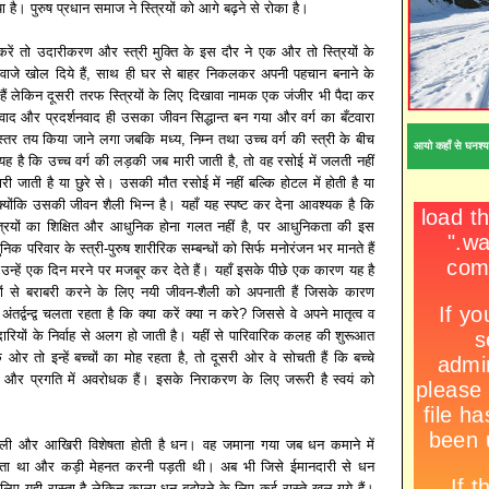
या है। पुरुष प्रधान समाज ने स्त्रियों को आगे बढ़ने से रोका है।
करें तो उदारीकरण और स्त्री मुक्ति के इस दौर ने एक और तो स्त्रियों के
वाजे खोल दिये हैं, साथ ही घर से बाहर निकलकर अपनी पहचान बनाने के
ैं लेकिन दूसरी तरफ स्त्रियों के लिए दिखावा नामक एक जंजीर भी पैदा कर
वाद और प्रदर्शनवाद ही उसका जीवन सिद्धान्त बन गया और वर्ग का बँटवारा
 स्तर तय किया जाने लगा जबकि मध्य, निम्न तथा उच्च वर्ग की स्त्री के बीच
आयो कहाँ से घनश्य
 है कि उच्च वर्ग की लड़की जब मारी जाती है, तो वह रसोई में जलती नहीं
ारी जाती है या छुरे से। उसकी मौत रसोई में नहीं बल्कि होटल में होती है या
योंकि उसकी जीवन शैली भिन्न है। यहाँ यह स्पष्ट कर देना आवश्यक है कि
्त्रियों का शिक्षित और आधुनिक होना गलत नहीं है, पर आधुनिकता की इस
ुनिक परिवार के स्त्री-पुरुष शारीरिक सम्बन्धों को सिर्फ मनोरंजन भर मानते हैं
उन्हें एक दिन मरने पर मजबूर कर देते हैं। यहाँ इसके पीछे एक कारण यह है
ुरुषों से बराबरी करने के लिए नयी जीवन-शैली को अपनाती हैं जिसके कारण
र्द्वन्द्व चलता रहता है कि क्या करें क्या न करे? जिससे वे अपने मातृत्व व
ेदारियों के निर्वाह से अलग हो जाती है। यहीं से पारिवारिक कलह की शुरूआत
क ओर तो इन्हें बच्चों का मोह रहता है, तो दूसरी ओर वे सोचती हैं कि बच्चे
ा और प्रगति में अवरोधक हैं। इसके निराकरण के लिए जरूरी है स्वयं को
।
पहली और आखिरी विशेषता होती है धन। वह जमाना गया जब धन कमाने में
 था और कड़ी मेहनत करनी पड़ती थी। अब भी जिसे ईमानदारी से धन
िए यही रास्ता है लेकिन काला धन बटोरने के लिए कई रास्ते खुल गये हैं।