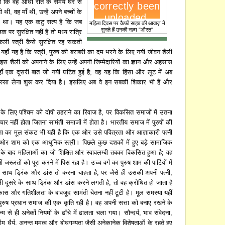
 की कि वह आधी रात के समय घर से
थी, वह माँ थी, उन्हें अपने बच्चों के
ए था। यह एक कटु सत्य है कि जब
महिला दिवस पर कैफ़ी साहब की आवाज़ में
सुनते हैं उनकी नज़्म "औरत"
 पर सुरक्षित नहीं है तो मध्य रात्रि
ेली स्त्री कैसे सुरक्षित रह सकती
ा यहाँ यह है कि स्त्री, पुरुष की बराबरी का दम भरने के लिए नयी जीवन शैली
ु इस शैली को अपनाने के लिए उन्हें अपनी जिम्मेदारियों का ज्ञान और अहसास
यहाँ एक दूसरी बात जो नयी घटित हुई है; वह यह कि हिंसा और लूट में अब
ी हिस्सा लेना शुरू कर दिया है। इसलिए अब वे इन सबकी शिकार भी हैं और
 के लिए पश्चिम को दोषी ठहराने का रिवाज है, पर विकसित समाजों में उतना
याचार नहीं होता जितना सामंती समाजों में होता है। भारतीय समाज में पुरुषों की
ा का मूल संकट भी यही है कि एक ओर उसे पवित्रता और आज्ञाकारी पत्नी
 ओर शाम को एक आधुनिक स्त्री। पिछले कुछ दशकों में हुए बड़े सामाजिक
 के बाद महिलाओं का जो शिक्षित और स्वावलम्बी तबका विकसित हुआ है; वह
जरूरतों को पूरा करने में पिस रहा है। उच्च वर्ग का पुरुष शाम की पार्टियों में
 के साथ ड्रिंक और डांस तो करना चाहता है, पर जैसे ही उसकी अपनी पत्नी,
ी दूसरे के साथ ड्रिंक और डांस करने लगती है, तो वह क्रोधित हो जाता है
ास और गतिशीलता के बावजूद सामंती चेतना नहीं टूटी है। मूल समस्या यहीं
री; पुरुष प्रधान समाज की एक कृति रही है। वह अपनी सत्ता को बनाए रखने के
्म से ही अनेकों नियमों के ढाँचे में ढालता चला गया। सौन्दर्य, भाव संवेदना,
म धैर्य, अनन्त ममत्व और बोधगम्यता जैसी अनेकानेक विशेषताओं के रहते हुए