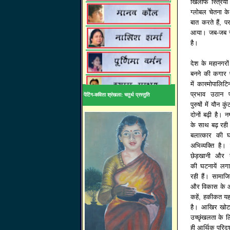
खिलाफ स्त्रियों
ग्लोबल चेतना 
बात करते हैं, 
आया। जब-जब स्त
है।
देश के महानगर
बनने की कगार प
में कास्मोपालिट
प्रभाव उठान 
पेंटिंग-कविता श्रंखला: चतुर्थ प्रस्तुति
पुरुषों में यौन क
दोनों बढ़ी है। नगर
के साथ बढ़ रही
बलात्कार की घ
अभिव्यक्ति है। स
छेड़खानी और यौ
की घटनायें लगा
रही हैं। सामा
और विकास के आ
कहें, हकीकत यह ह
है। आखिर खोट 
उच्छृंखलता के लि
ही आर्थिक परिदृश