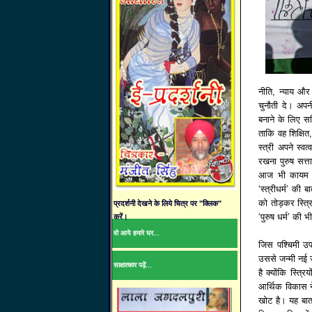
नीति, न्याय और
चुनौती दे। अपन
बनाने के लिए सद
ताकि वह शिक्षित
स्त्री अपने स्व
रखना पुरुष सत्ता
आज भी कायम है
‘स्त्रीधर्म’ की 
को तोड़कर स्त्रि
प्रदर्शनी देखने के लिये चित्र पर "क्लिक"
‘पुरुष धर्म’ की 
करें।
वो आये हमारे घर...
जिस पश्चिमी उप
उससे जन्मी नई ज
साक्षात्कार पढ़ें...
है क्योंकि स्त्
आर्थिक विकास ने
खोट है। यह बात