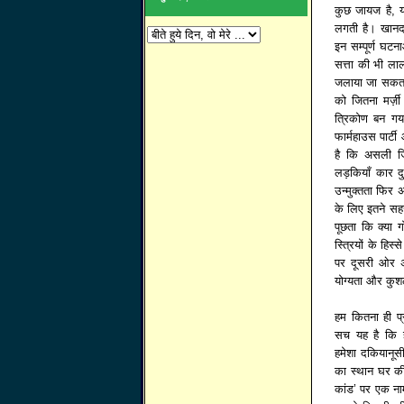
कुछ जायज है, य
लगती है। खानद
इन सम्पूर्ण घट
सत्ता की भी लाल
जलाया जा सकता 
को जितना मर्ज
त्रिकोण बन गय
फार्महाउस पार्ट
है कि असली जि
लड़कियाँ कार दु
उन्मुक्तता फिर
के लिए इतने सहज
पूछता कि क्या 
स्त्रियों के हिस
पर दूसरी ओर अ
योग्यता और कुशल
हम कितना ही प्र
सच यह है कि हम
हमेशा दकियानूसी
का स्थान घर की
कांड’ पर एक नाम