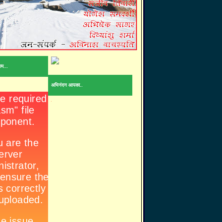
ाम...
अभिनंदन आपका..