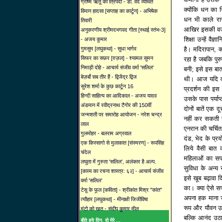
ग्रीष्म ऋतू की त्रिपदी - डॉ. वेद व्यथित
क्योंकि धन का न
विमान हादसा [सप्ताह का कार्टून] - अभिषेक
धन भी काले रास्
तिवारी
आखिर इसकी वजह क्य
अनुकरणीय श्रीमदभगवद गीता [स्थाई स्तंभ-3]
शिक्षा उन्हें व
- अजय कुमार
है। मदिरापान, 
गुमसुम [लघुकथा] - सुधा भार्गव
सिफर का सफ़र [ग़ज़ल] - श्यामल सुमन
रहा है जबकि पुर
निमाड़ी दोहे - आचार्य संजीव वर्मा 'सलिल'
बनी; इसे इस बात
बेज़बाँ सब तीर हैं - द्विजेंद्र द्विज
थी। आज यदि वह
सुरेश शर्मा के कुछ कार्टून 16
प्रदर्शन की इस 
हिन्दी साहित्य का आदिकाल - अजय यादव
उसके पास पर्याप
अंडमान में रवीद्रनाथ टैगोर की 150वीं
दोनों बातें एक द
जन्मशती पर समारोह आयोजन - नरेश चन्द्र
नहीं कर सकती ह
लाल
एनरान की चर्चित
गुलमोहर - बलराम अग्रवाल
दंड, भेद के प्र
एक किस्सागो से मुलाकात [संस्मरण] - रूपसिंह
लिये वैसी बा
चंदेल
महिलाओं का सपना
लघुता में गुरुता 'सलिल', अलंकार है अल्प.
सुविधा के अन्य 
[काव्य का रचना शास्त्र: ६२] - आचार्य संजीव
इसे खूब बढ़ावा
वर्मा 'सलिल'
का। क्या ऐसे सप
टेसू के फूल [कविता] - श्रीकांत मिश्र "कांत"
अपना हक माना जा
त्यौहार [लघुकथा] - मीनाक्षी जिजीविषा
रूप और यौवन उनके
मंटो को खत - संदीप कुमार मील
बल्कि आनंद उठा
बीते हुये दिन, वो मेरे ...