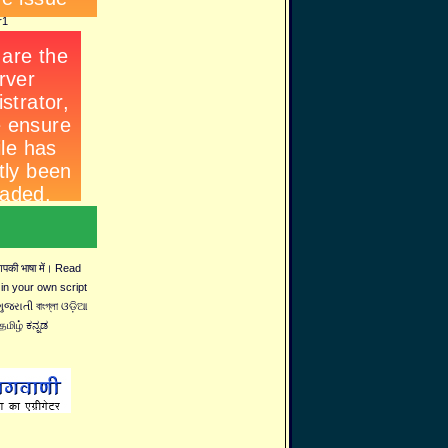
 आपकी भाषा में। Read
 in your own script
જરાતી বাংগ্লা ଓଡ଼ିଆ
தமிழ் ಕನ್ನಡ