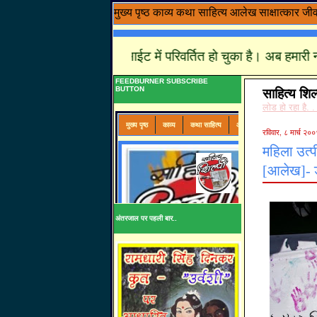
मुख्य पृष्ठ
काव्य
कथा साहित्य
आलेख
साक्षात्कार
जी
शिल्पी एक पूर्ण वेबसाईट में परिवर्तित हो चुका है। अब हमारी नवीनतम रच
FEEDBURNER SUBSCRIBE
BUTTON
साहित्य शिल
लोड हो रहा है. .
रविवार, ८ मार्च २००
महिला उत्प
[आलेख]- डा
अंतरजाल पर पहली बार..