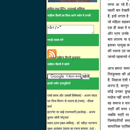
तरफ आ रहे हैं। 
कविता तथा पेंटिंग: राजाभाई कौशिक
पहली बार देखती
हैं, इन्हें लगता 
साहित्य शिल्पी का लिंक अपने ब्ळोग में लगायें
जो महिला सहकर्म
एक ही कक्षा में
और भ्रम उनके मन 
बात लालच या द
स्थाई पाठक बनें
इसका प्रमुख कार
की भावना एवं ज
जानते पहचानते 
साहित्य शिल्पी मुखपृष्ठ
साहित्य शिल्पी में खोजें
आज हमारा समाज 
निरंकुशता की ओ
हैं; लिहाजा ऐसी 
हमारी नवीन प्रस्तुतियाँ
करप्ट है, कानून 
कोई उनका कुछ ब
रासो काव्य और उसकी विशेषताएं - अजय यादव
परहेज नहीं करते
घर जिस चिराग से जलना हो [नज़्म] - दीपक
वह समाज व सरकार
शर्मा
स्त्री की सत्ता
इंटरनेट पर छाई राजस्थानी [आलेख] - अजय
जबकि स्त्री प
कुमार सोनी 'मोट्यार'
जिम्मेदारियाँ 
महान् ध्रुव [बाल-कविता] - डॉ. महेंद्र भटनागर
सामाजिक प्रतिब
सूक्ष्म अलंकार [काव्य का रचना शास्त्र: 64] -