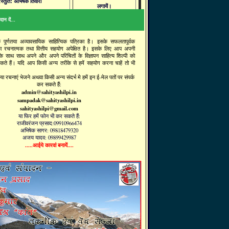
रस्तुति: अभिषेक तिवारी
लगायें।
ान दें...
क पूर्णतया अव्यावसायिक साहित्यिक पत्रिका है। इसके सफलतापूर्वक
ा रचनात्मक तथा वित्तीय सहयोग अपेक्षित है। इसके लिए आप अपनी
 के साथ साथ अपने और अपने परिचितों के विज्ञापन साहित्य शिल्पी को
सकते हैं। यदि आप किसी अन्य तरीके से हमें सहयोग करना चाहें तो भी
ा रचनाएं भेजने अथवा किसी अन्य संदर्भ मे हमें इन ई-मेल पतों पर संपर्क
कर सकते हैं:
admin@sahityashilpi.in
sampadak@sahityashilpi.in
sahityashilpi@gmail.com
या फिर हमें फोन भी कर सकते हैं:
राजीवरंजन प्रसाद:09910966474
अभिषेक सागर: 09818479320
अजय यादव: 09899429987
.....आईये कारवां बनायें....