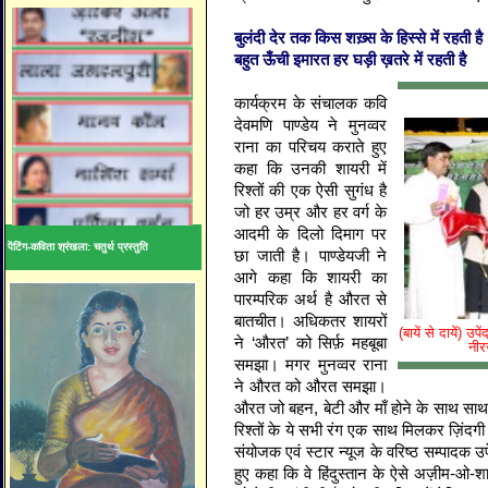
बुलंदी
देर
तक
किस
शख़्स
के
हिस्से
में
रहती
है
बहुत
ऊँची
इमारत
हर
घड़ी
ख़तरे
में
रहती
है
कार्यक्रम
के
संचालक
कवि
देवमणि
पाण्डेय
ने
मुनव्वर
राना
का
परिचय
कराते
हुए
कहा
कि
उनकी
शायरी
में
रिश्तों
की
एक
ऐसी
सुगंध
है
जो
हर
उम्र
और
हर
वर्ग
के
आदमी
के
दिलो
दिमाग
पर
पेंटिंग-कविता श्रंखला: चतुर्थ प्रस्तुति
छा
जाती
है
।
पाण्डेयजी
ने
आगे
कहा
कि
शायरी
का
पारम्परिक
अर्थ
है
औरत
से
बातचीत
।
अधिकतर
शायरों
(बायें से दायें) उप
ने
‘
औरत
’
को
सिर्फ़
महबूबा
नीर
समझा
।
मगर
मुनव्वर
राना
ने
औरत
को
औरत
समझा
।
औरत
जो
बहन
,
बेटी
और
माँ
होने
के
साथ
साथ
रिश्तों
के
ये
सभी
रंग
एक
साथ
मिलकर
ज़िंदगी
संयोजक
एवं
स्टार
न्यूज
के
वरिष्ठ
सम्पादक
उप
हुए
कहा
कि
वे
हिंदुस्तान
के
ऐसे
अज़ीम
-
ओ
-
श