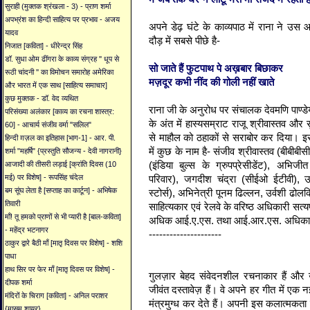
सुराही (मुक्तक श्रंखला - 3) - प्राण शर्मा
अपभ्रंश का हिन्दी साहित्य पर प्रभाव - अजय
अपने
डेढ़
घंटे
के
काव्यपाठ
में
राना
ने
उस
आ
यादव
दौड़
में
सबसे
पीछे
है
-
निजात [कविता] - धीरेन्द्र सिंह
डॉ. सुधा ओम ढींगरा के काव्य संग्रह '' धूप से
सो
जाते
हैं
फुटपाथ
पे
अख़बार
बिछाकर
रूठी चांदनी '' का विमोचन समारोह अमेरिका
मज़दूर
कभी
नींद
की
गोली
नहीं
खाते
और भारत में एक साथ [साहित्य समाचार]
कुछ मुक्तक - डॉ. वेद व्यथित
राना जी
के
अनुरोध
पर
संचालक
देवमणि
पाण्ड
परिसंख्या अलंकार [काव्य का रचना शास्त्र:
के
अंत
में
हास्यसम्राट
राजू
श्रीवास्तव
और
60] - आचार्य संजीव वर्मा "सलिल"
से
माहौल
को
ठहाकों
से
सराबोर
कर
दिया
।
इ
हिन्दी ग़ज़ल का इतिहास [भाग-1] - आर. पी.
में
कुछ
के
नाम
है
-
संजीव
श्रीवास्तव
(
बीबीबीसी
शर्मा "महर्षि" {प्रस्तुति सौजन्य - देवी नागरानी}
(
इंडिया
बुल्स
के
ग्रुपप्रेसीडेंट
),
अभिजीत
आजादी की तीसरी लड़ाई [क्रांति दिवस (10
परिवार
),
जगदीश
चंद्रा
(
सीईओ
ईटीवी
),
उ
मई) पर विशेष] - रूपसिंह चंदेल
बम सूंघ लेता है [सप्ताह का कार्टून] - अभिषेक
स्टोर्स
),
अभिनेत्री
पूनम
ढिल्लन
,
उर्वशी
ढोलक
तिवारी
साहित्यकार
एवं
रेलवे
के
वरिष्ठ
अधिकारी
सत्य
माँ! तू हमको प्राणों से भी प्यारी है [बाल-कविता]
अधिक
आई
.
ए
.
एस
.
तथा
आई
.
आर
.
एस
.
अधिका
- महेंद्र भटनागर
---------------------
ठाकुर द्वारे बैठी माँ [मातृ दिवस पर विशेष] - शशि
पाधा
हाथ सिर पर फेर माँ [मातृ दिवस पर विशेष] -
गुलज़ार
बेहद
संवेदनशील
रचनाकार
हैं
और
दीपक शर्मा
जीवंत
दस्तावेज़
हैं
।
वे
अपने
हर
गीत
में
एक
न
मंदिरों के चिराग [कविता] - अनिल पराशर
मंत्रमुग्ध
कर
देते
हैं
।
अपनी
इस
कलात्मकता
{मासूम शायर}