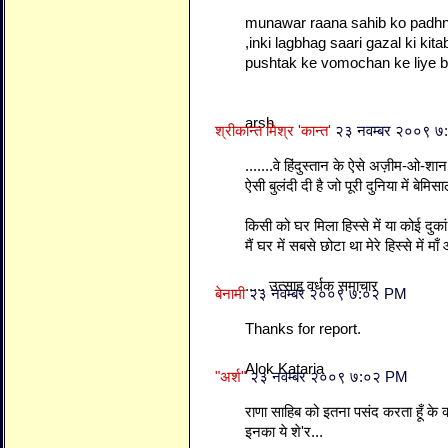
munawar raana sahib ko padhna
,inki lagbhag saari gazal ki kit
pushtak ke vomochan ke liye 
arsh
श्रीकान्त मिश्र 'कान्त'
२३ नवम्बर २००९ 
.......वे हिंदुस्तान के ऐसे अज़ीम-ओ-शान
ऐसी बुलंदी दी है जो पूरी दुनिया में बेमिसा
किसी को घर मिला हिस्से में या कोई दुक
मैं घर में सबसे छोटा था मेरे हिस्से में मा
..... उत्साह वर्धक समाचार
बेनामी
२३ नवम्बर २००९ ७:०२ PM
Thanks for report.
Alok Kataria
"अर्श"
२३ नवम्बर २००९ ७:०२ PM
राणा साहिब को इतना पसंद करता हूँ के 
इनका ये शे'र...