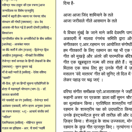
दिया
है
-
रवीन्द्र नाथ ठाकुर की एक रचना [आज
जन्मदिवस पर विशेष प्रस्तुति]
आजा
आजा
जिंद
शामियाने
के
तले
बच्चों में बढ़ती हीन-भावना पर पंचनद शोध
आजा
जरीवाले
नीले
आसमान
के
तले
संस्थान की गोष्ठी [समाचार] - डा० वेद
आकाश-सी फैल गई है हमारी दोस्ती [कविता] -
ये
विचार
मुंबई
के
जाने
माने
कवि
देवमणि
पाण्
विश्वरंजन
अकादमी
में
मालवा
रंगमंच
समिति
द्वारा
ऑस
प्रगतिशील सोच के अन्तर्विरोधों के बीच कविता
संगीतकार
ए
.
आर
.
रहमान
पर
आयोजित
संगोष्ठ
[आलेख] - आकांक्षा यादव
हम
गीतकारों
के
लिए
रहमान
का
यह
भी
एक
जा बँधे शर्तों में लोग [ग़ज़ल] - द्विजेन्द्र द्विज
गीत
को
मुखड़े
और
अंतरे
की
पारम्परिक
बंदिश
अपाहिज [लघुकथा] - मीनाक्षी जिजीविषा
तेजेन्द्र शर्मा कनाडा के हिन्दी लेखकों के बीच
गीत
एक
ख़ूबसूरत
नज़्म
की
तरह
होते
हैं
।
स
[समाचार] - सुमन कुमार घई
मिठास
एक
साथ
लिए
हुए
उनके
गीतों
में
ज
माँ वो बडी प्यारी है [कविता] - देवेश वशिष्ठ
मसलन
'
वंदे
मातरम
'
गीत
को
सुनिए
तो
दिल
में
"खबरी"
लेकर
पहाड़
पर
चढ़
जाएं
।
सी-डैक, पुणे का हिन्दी सूचना प्रौद्योगिकी के
क्षेत्र में महत्वपूर्ण योगदान (भाग-3) - डॉ.
वरिष्ठ
संगीत
समीक्षक
प्रो
.
अजातशत्रु
ने
जहाँ
काजल बाजपेयी
रूहानी
असर
पर
प्रकाश
डाला
वहीं
सुमन
चौर
मेरे पासपोर्ट का रंग [कविता] - तेजेन्द्र शर्मा
का
मूल्यांकन
किया
।
प्रतिष्ठित
शास्त्रीय
गा
अलंकार एकावली, वर्णन क्रम अनुसार [काव्य
रहमान
के
शास्त्रीय
पक्ष
को
उदघाटित
किया
का रचना शास्त्र: ५९] - आचार्य संजीव वर्मा
उनके
इंस्ट्रूमेंटल
हुनर
की
तारीफ़
की
और
"सलिल"
ज़िक्र
किया
।
शेजवुड
के
साथ
उज्जवला
,
मोन
देशनिकाला [कविता] - मोहिन्दर कुमार
रहमान
के
कुछ
गीत
प्रस्तुत
किए
।
नृत्यांगना
ग़ज़ल का इतिहास - आर. पी शर्मा “महर्षि