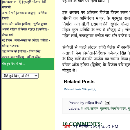
रहमान
के
गीतों
पर
नृत्य
किया
।
[श्रंखला भाग -7] [प्रस्तुति सौजन्य- देवी
नागरानी]
इस
अवसर
पर
ऑस्कर
विजेता
फ़िल्म
स्लम
उफ्फ ये गर्मी [सप्ताह का कार्टून] - अभिषेक
चौधरी
का
अभिनंदन
म
.
प्र
.
के
प्रमुख
राज
तिवारी
निर्माता
आर
.
डी
.
जैन
,
समाजसेवी
सुधीर
गोयल
बाज़ार और कविता [कविता] - सुशील कुमार
मोहन
गुप्त
अतिथि
के
रूप
में
मौजूद
थे
।
संस
असली मालिक तो केवल मज़दूर है [कविता] -
महेश
शर्मा
,
राजकुमार
मनोज
राय
और
राजेश
दीपक शर्मा
मई दिवस : मानव-समता का त्योहार [कविता] -
महेन्द्र भटनागर
संगोष्ठी
से
पहले
होटल
शांति
पैलेस
में
आयो
शांत जंगल को [कविता] - विजय सिंह
अंताक्षरी
फेम
निर्माता
-
निर्देशक
गजेन्द्र
सिंह
ने
बचपन [बाल साहित्य] - अमिता कौंदल
के
लिए
कवि
देवमणि
पाण्डेय
का
सम्मन
किया
वॉयस
ऑफ
इंडिया
(
द्वितीय
)
के
विजेता
रवि
शुक
बीते हुये दिन, वो मेरे ...
मौजूद
थे
।
Related Posts :
ए. आर. रहमान,
गुलज़ार,
देव
Related Posts Widget [?]
Posted by साहित्य-शिल्पी
Labels:
ए. आर. रहमान
,
गुलज़ार
,
देवमणि पांडेय
,
म
10 COMMENTS:
"अर्श"
२३ नवम्बर २००९ ७:०२ PM