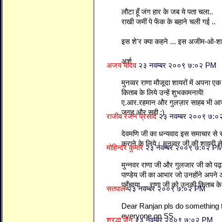
लौटा हूँ जंग हार के जब ये पता चला..
राखी जमीं पे फेंक के बहाने चली गई ..
इस शे'र क्या कहने ... इस अजीम-ओ-श
अर्श
अजय यादव
२३ नवम्बर २००९ ७:०२ PM
मुनव्वर राणा मौजूदा शायरों में अपना
किताब के लिये उन्हें शुभकामनायें!
ए.आर.रहमान और गुलज़ार साहब भी आज
जगह और सही :)
राजीव रंजन प्रसाद
२३ नवम्बर २००९ ७:
देवमणि जी का धन्यवाद इस समाचार से स
कराने के लिये। मुनव्वर जी की शायरी से
मोहिन्दर कुमार
२३ नवम्बर २००९ ७:०२ P
मुन्नवर राणा जी और गुलजार जी को पढ
पाण्डेय जी का आभार जो उनहोंने अपन
पहुँचाया ... राणा जी को उनकी किताब के
सतपाल
२३ नवम्बर २००९ ७:०२ PM
Dear Ranjan pls do something to
everyone on SS.
श्रद्धा जैन
२३ नवम्बर २००९ ७:०२ PM