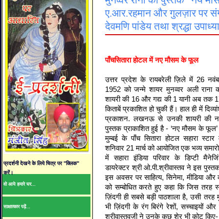
मुनव्वर राना की पुस्तक "नये मौ
ए.आर.रहमान और गुलज़ार पर संगो
देवमणि पांडेय तथा श्रद्धा उपाध्य
पाँचसितारा होटल में नए मौसम के फूल
उत्तर
प्रदेश
के
रायबरेली
ज़िले
में
26
नवं
1952
को
जन्मे
शायर
मुनव्वर
अली
राना
शायरी
की
16
और
गद्य
की
1
यानी
अब
तक
1
किताबें
प्रकाशित
हो
चुकी
हैं
।
हाल
ही
में
दिव्यां
प्रकाशन
.
लखनऊ
से
उनकी
शायरी
की
न
पुस्तक
प्राकाशित
हुई
है
- ‘
नए
मौसम
के
फूल
’
मुम्बई
के
पाँच
सितारा
होटल
सहारा
स्टार
शनिवार
21
मार्च
को
आयोजित
एक
भव्य
समार
में
सहारा
इंडिया
परिवार
के
डिप्टी
मैनेजि
प्रदर्शनी देखने के लिये चित्र पर "क्लिक"
डायरेक्टर
श्री
ओ
.
पी
.
श्रीवास्तव
ने
इस
पुस्त
करें।
इस
अवसर
पर
साहित्य
,
सिनेमा
,
मीडिया
और
वो आये हमारे घर...
को
सम्बोधित
करते
हुए
कहा
कि
जिस
तरह
स
ज़िंदगी
ही
सबसे
बड़ी
पाठशाला
है
,
उसी
तरह
भी
ज़िंदगी
के
रंग
बिरंगे
रेशों
,
सच्चाइयों
और
साक्षात्कार पढ़ें...
श्रीवास्तवजी
ने
उनके
कुछ
शेर
भी
कोट
किए
-