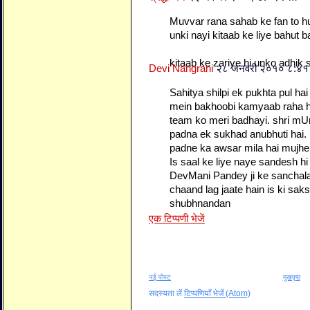
Muvvar rana sahab ke fan to h
unki nayi kitaab ke liye bahut 
kitaab ke zariye hi unko adhik 
Devi Nangrani
२८ जनवरी २०१० ८:४
Sahitya shilpi ek pukhta pul ha
mein bakhoobi kamyaab raha ha
team ko meri badhayi. shri mU
padna ek sukhad anubhuti hai.
padne ka awsar mila hai mujhe
Is saal ke liye naye sandesh hi
DevMani Pandey ji ke sanchala
chaand lag jaate hain is ki sak
shubhnandan
एक टिप्पणी भेजें
नई पोस्ट
मुखपृष्ठ
सदस्यता लें
टिप्पणियाँ भेजें (Atom)