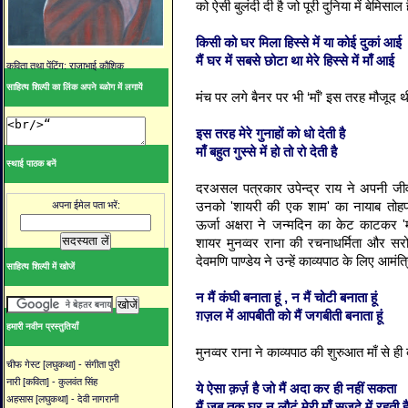
को
ऐसी
बुलंदी
दी
है
जो
पूरी
दुनिया
में
बेमिसाल
किसी
को
घर
मिला
हिस्से
में
या
कोई
दुकां
आई
मैं
घर
में
सबसे
छोटा
था
मेरे
हिस्से
में
माँ
आई
कविता तथा पेंटिंग: राजाभाई कौशिक
साहित्य शिल्पी का लिंक अपने ब्ळोग में लगायें
मंच
पर
लगे
बैनर
पर
भी
‘
माँ
’
इस
तरह
मौजूद
थ
इस
तरह
मेरे
गुनाहों
को
धो
देती
है
माँ
बहुत
गुस्से
में
हो
तो
रो
देती
है
स्थाई पाठक बनें
दरअसल
पत्रकार
उपेन्द्र
राय
ने
अपनी
जी
उनको
'
शायरी
की
एक
शाम
'
का
नायाब
तोह
अपना ईमेल पता भरें:
ऊर्जा
अक्षरा
ने
जन्मदिन
का
केट
काटकर
'
शायर
मुनव्वर
राना
की
रचनाधर्मिता
और
सरो
देवमणि
पाण्डेय
ने
उन्हें
काव्यपाठ
के
लिए
आमंत्
साहित्य शिल्पी में खोजें
न
मैं
कंघी
बनाता
हूं
,
न
मैं
चोटी
बनाता
हूं
ग़ज़ल
में
आपबीती
को
मैं
जगबीती
बनाता
हूं
हमारी नवीन प्रस्तुतियाँ
मुनव्वर
राना
ने
काव्यपाठ
की
शुरुआत
माँ
से
ही
चीफ गेस्ट [लघुकथा] - संगीता पुरी
नारी [कविता] - कुलवंत सिंह
ये
ऐसा
क़र्ज़
है
जो
मैं
अदा
कर
ही
नहीं
सकता
अहसास [लघुकथा] - देवी नागरानी
मैं
जब
तक
घर
न
लौटूं
मेरी
माँ
सजदे
में
रहती
ह