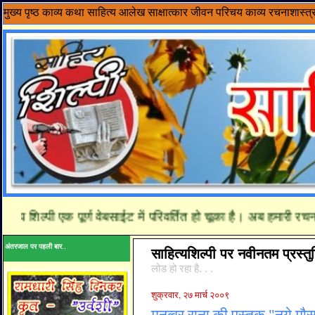
मुख्य पृष्ठ
काव्य
कथा साहित्य
आलेख
साक्षात्कार
जीवन परिचय
काव्य रचनाशास्त्
शिल्पी एक पूर्ण वेबसाईट में परिवर्तित हो चूका है। अब हमारी रचनाये
अंतरजाल पर पहली बार..
साहित्यशिल्पी पर नवीनतम प्रस्तुत
लोड हो रहा है. . .
शुक्रवार, २७ मार्च २००९