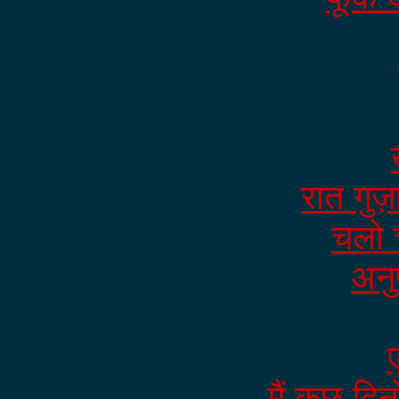
रात गुज़
चलो च
अनु
मैं कुछ दिन