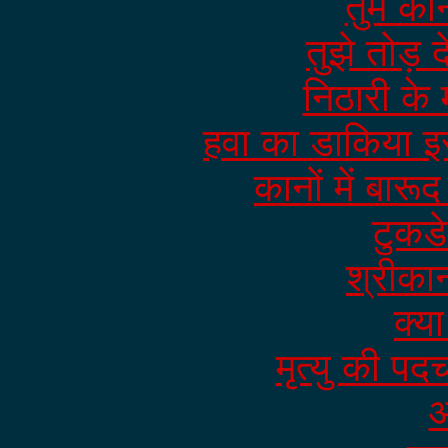
तुम कौ
तुझे तोड़ 
निठारी के म
हवा का डाकिया इस 
कानों में बार
टुकडे
श्रीकान
क्य
मृत्यु की पद
ओ