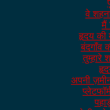
वे शहन
मै
हृदय की 
बंदगाँव क
तुम्हारे 
हृद
अपनी ज़मीन 
प्लेटफॉर्
पहाड