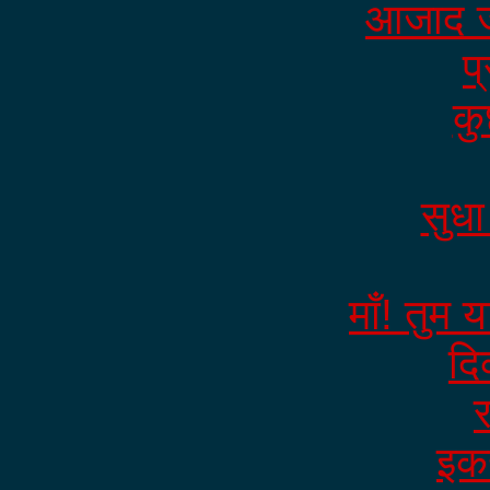
आजाद ज
प्
कु
सुधा
माँ! तुम 
दिव
र
इक