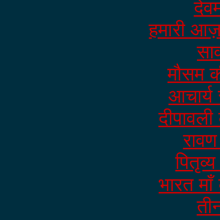
देव
हमारी आज
सा
मौसम क
आचार्य
दीपावली 
रावण 
पितृव्य
भारत माँ 
तीन