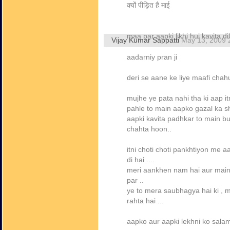
क्यों पीड़ित है माई
maa par aapki likhi hui kavita d
Vijay Kumar Sappatti
May 13, 2009 
aadarniy pran ji
deri se aane ke liye maafi chahu
mujhe ye pata nahi tha ki aap itni
pahle to main aapko gazal ka sh
aapki kavita padhkar to main b
chahta hoon..
itni choti choti pankhtiyon me a
di hai ....
meri aankhen nam hai aur main
par ..
ye to mera saubhagya hai ki , 
rahta hai ...
aapko aur aapki lekhni ko sala