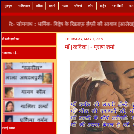
मुखपृष्ठ
साहित्यकार
कविता
कहानी
नाटक
परिचर्चा
व्यंग्य
कार्टून
स्वर शिल्पी
बाल 
सोमनाथ : धार्मिक- विद्वेष के खिलाफ़ क़ैफ़ी की आवाज [आलेख] - अजय याद
THURSDAY, MAY 7, 2009
वो आये हमारे घर...
माँ [कविता] - प्राण शर्मा
साक्षात्कार पढ़ें...
स्थाई स्तम्भ..