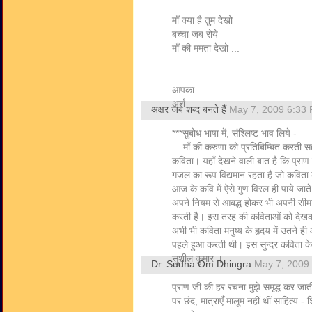
माँ क्या है तुम देखो
बच्चा जब रोये
माँ की ममता देखो ...
आपका
अर्श
अक्षर जब शब्द बनते हैं
May 7, 2009 6:33
***सुबोध भाषा में, संश्लिष्ट भाव लिये -
....माँ की करुणा को प्रतिबिम्बित करती स
कविता। यहाँ देखने वाली बात है कि प्राण स
गजल का रूप विद्यमान रहता है जो कवित
आज के कवि में ऐसे गुण विरल ही पाये जात
अपने नियम से आबद्ध होकर भी अपनी सीमा
करती है। इस तरह की कविताओं को देखकर
अभी भी कविता मनुष्य के हृदय में उतने ह
पहले हुआ करती थी। इस सुन्दर कविता के ल
सुशील कुमार ।
Dr. Sudha Om Dhingra
May 7, 2009
प्राण जी की हर रचना मुझे समृद्ध कर जाती
पर छंद, मात्राएँ मालूम नहीं थीं.साहित्य -