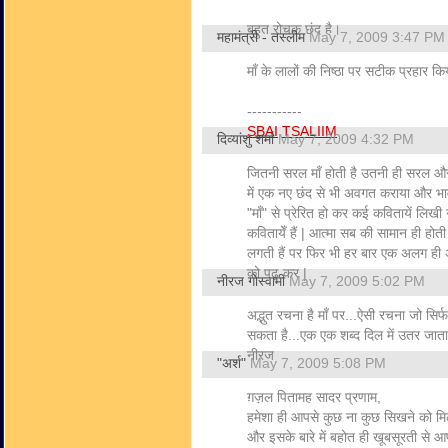
बहुत रोचक छंद है।
महामंत्री - तस्लीम
May 7, 2009 3:47 PM
मॉं के लालों की निष्‍ठा पर सटीक प्रहार क
-----------
SBAI
TSALIIM
दिव्यांशु शर्मा
May 7, 2009 4:32 PM
जितनी सरल माँ होती है उतनी ही सरल और
में एक नए छंद से भी अवगत कराया और भाव
"माँ" से प्रेरित हो कर कई कवितायें लिखी ग
कवितायेँ हैं | आत्मा सब की सामान ही होत
लगती हैं पर फिर भी हर बार एक अलग ही अन
को पढ़ कर |
नीरज गोस्वामी
May 7, 2009 5:02 PM
अद्भुत रचना है माँ पर...ऐसी रचना जो सिर्
सकता है...एक एक शब्द दिल में उतर जाता 
नीरज
"अर्श"
May 7, 2009 5:08 PM
ग़ज़ल पितामह सादर प्रणाम,
हमेशा ही आपसे कुछ ना कुछ सिखने को मिल
और इसके बारे में बहोत ही खूबसूरती से आप