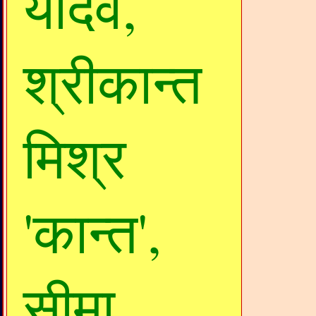
यादव,
श्रीकान्त
मिश्र
'कान्त',
सीमा