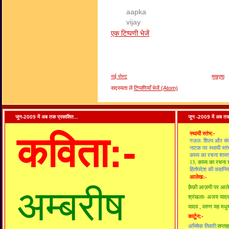
aapka
vijay
एक टिप्पणी भेजें
नई पोस्ट
मुखपृष्ठ
सदस्यता लें
टिप्पणियाँ भेजें (Atom)
जून-2009 में अब तक प्रकाशित...
जून -2009 में अब तक
कविता:-
स्थायी स्तंभ:-
गज़ल: शिल्प और सं
नाटक पर स्थायी स्तं
काव्य का रचना शास्त
13,
काव्य का रचना श
हितोपदेश की कहानियो
आलेख:-
अम्बरीष
क़ैफ़ी आज़मी पर आ
श्रंखला- अजय याद
यादव ,
वरुण यह मधुम
कार्टून:-
अभिषेक तिवारी:
सप्ता