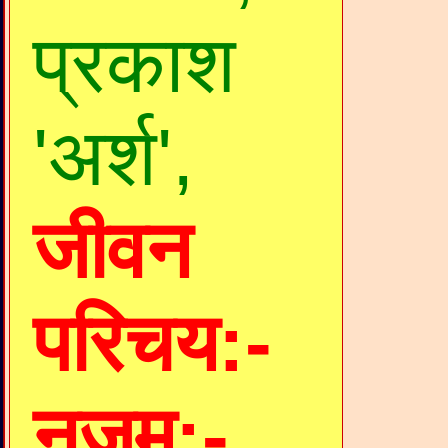
प्रकाश
'अर्श',
जीवन
परिचय:-
नज़म:-