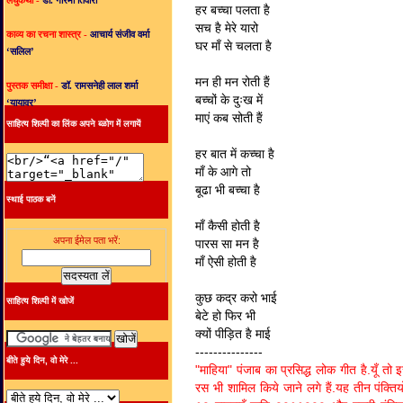
लघुकथा -
डॉ. गरिमा तिवारी
हर बच्चा पलता है
सच है मेरे यारो
काव्य का रचना शास्त्र -
आचार्य संजीव वर्मा
घर माँ से चलता है
‘सलिल’
मन ही मन रोती हैं
पुस्तक समीक्षा -
डॉ. रामसनेही लाल शर्मा
बच्चों के दुःख में
‘यायावर’
माएं कब सोती हैं
साहित्य शिल्पी का लिंक अपने ब्ळोग में लगायें
हर बात में कच्चा है
माँ के आगे तो
बूढा भी बच्चा है
स्थाई पाठक बनें
माँ कैसी होती है
अपना ईमेल पता भरें:
पारस सा मन है
माँ ऐसी होती है
कुछ कद्र करो भाई
साहित्य शिल्पी में खोजें
बेटे हो फिर भी
क्यों पीड़ित है माई
---------------
बीते हुये दिन, वो मेरे ...
"माहिया" पंजाब का प्रसिद्ध लोक गीत है.यूँ तो 
रस भी शामिल किये जाने लगे हैं.यह तीन पंक्तियो