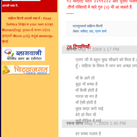
१२ मात्राएँ यानि २२११२२२ और दूसरी पंक्ति 
आपकी भाषा में..
.तीनों पंक्तियों में सारे गुरु (२) भी आ सकते हैं
-----
साहित्य शिल्पी आपकी भाषा में। Read
Sahitya Shilpi in your own script
प्रस्तुतकर्ता साहित्य-शिल्पी
R
oman(Eng) ગુજરાતી বাংগ্লা ଓଡ଼ିଆ
लेबल:
कविता
,
छंद
,
प्राण शर्मा
ਗੁਰਮੁਖੀ తెలుగు தமிழ் ಕನ್ನಡ മലയാളം
हिन्दी
28 टिप्पणियाँ:
अनन्या
May 7, 2009 1:17 PM
प्राण जी से बहुत कुछ सीखने को मिला है
हूँ। माहिया के विषय में जान कर अच्छा ल
माँ के आगे तो
बूढा भी बच्चा है
माँ कैसी होती है
पारस सा मन है
माँ ऐसी होती है
कुछ कद्र करो भाई
बेटे हो फिर भी
क्यों पीड़ित है माई
रचना सागर
May 7, 2009 1:45 PM
हर बच्चा पलता है