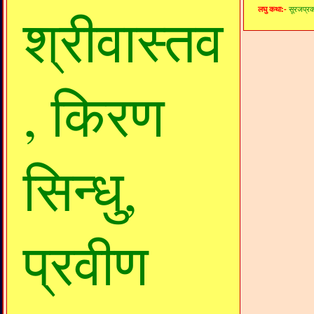
श्रीवास्तव
लघु कथा:-
सूरजप्र
,
किरण
सिन्धु,
प्रवीण