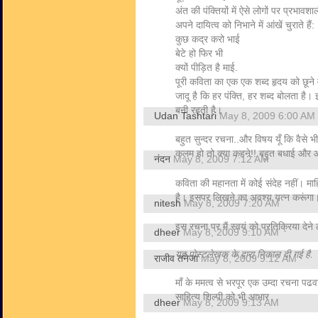
अंत की पंक्तियों में ऐसे लोगों पर प्रभावशाली
अपने दायित्व को निभाने में आंखें चुराते हैं:
कुछ कद्र करो भाई
बेटे हो फिर भी
क्यों पीड़ित है माई.
पूरी कविता का एक एक शब्द हृदय को छूने 
जादू है कि हर पंक्ति, हर शब्द बोलता है
बनी रहती है।
Udan Tashtari
May 8, 2009 6:00 AM
बहुत सुन्दर रचना..और विषय यूँ कि वैसे
कलम हो तो क्या कहने!! बहुत बधाई और आ
नंदन
May 8, 2009 7:12 AM
कविता की महानता में कोई संदेह नहीं। मा
है। इसपर लिखने का अवश्य यत्न करूंगा
nitesh
May 8, 2009 7:20 AM
इस रचना प्र मैं स्वयं को प्रतिक्रिया द
dheer
May 8, 2009 9:10 AM
यह पोस्टलेखक के द्वारा निकाल दी गई है.
राजीव तनेजा
May 8, 2009 9:12 AM
माँ के ममत्व से भरपूर एक उम्दा रचना पढव
साहित्य शिल्पी को भी आभार
dheer
May 8, 2009 9:13 AM