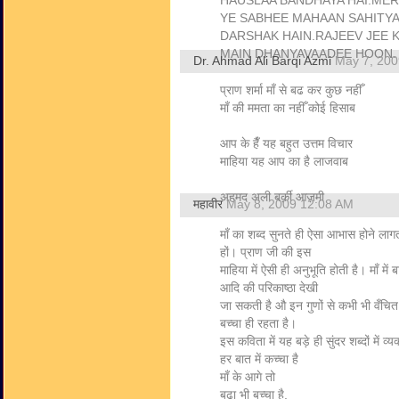
HAUSLAA BANDHAYA HAI.MER
YE SABHEE MAHAAN SAHITY
DARSHAK HAIN.RAJEEV JEE 
MAIN DHANYAVAADEE HOON.
Dr. Ahmad Ali Barqi Azmi
May 7, 200
प्राण शर्मा माँ से बढ कर कुछ नहीँ
माँ की ममता का नहीँ कोई हिसाब
आप के हैँ यह बहुत उत्तम विचार
माहिया यह आप का है लाजवाब
अहमद अली बर्क़ी आज़मी
महावीर
May 8, 2009 12:08 AM
माँ का शब्द सुनते ही ऐसा आभास होने लागत
हों। प्राण जी की इस
माहिया में ऐसी ही अनुभूति होती है। माँ मे
आदि की परिकाष्ठा देखी
जा सकती है औ इन गुणों से कभी भी वँचित 
बच्चा ही रहता है।
इस कविता में यह बड़े ही सुंदर शब्दों में व्य
हर बात में कच्चा है
माँ के आगे तो
बूढ़ा भी बच्चा है.