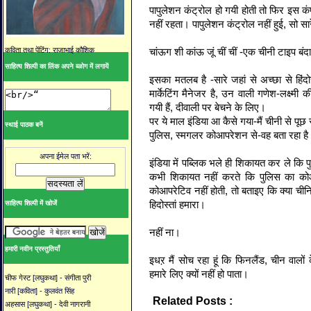
पापुलेशन कंट्रोल हो गयी होती तो फिर इस कं
नहीं रहता। पापुलेशन कंट्रोल नहीं हुई, सो सारे
चांऊग शी कांऊ जूं चीं चीं -एक चीनी टाइप बंद
कविता तथा पेंटिंग: राजाभाई कौशिक
साहित्य शिल्पी का लिंक अपने ब्ळोग में लगायें
इसका मतलब है -सारे जहां से अच्छा से हिंदोस्
मार्केटिंग मैनेजर है, उन वाली गणेश-लक्ष्मी क
गयी हैं, दीवाली पर बेचने के लिए।
पर ये माल इंडिया आ कैसे गया-मैं चीनी से पूछ र
स्थाई पाठक बनें
पुलिस, स्मगलर कोआपरेशन से-वह बता रहा ह
अपना ईमेल पता भरें:
इंडिया में पब्लिक भले ही शिकायत कर ले कि
कभी शिकायत नहीं करते कि पुलिस का क
कोआपरेटिव नहीं होती, तो बताइए कि क्या चीनि
हिदोस्तां हमारा।
साहित्य शिल्पी में खोजें
नहीं ना।
हमारी नवीन प्रस्तुतियाँ
इधऱ मैं सोच रहा हूं कि फिनलैंड, चीन वालों 
हमारे लिए क्यों नहीं हो पाता।
चीफ गेस्ट [लघुकथा] - संगीता पुरी
नारी [कविता] - कुलवंत सिंह
Related Posts :
आलोक पुराणिक,
व्यंग्य
अहसास [लघुकथा] - देवी नागरानी