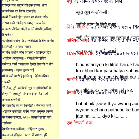
मधु
२३ नवम्बर २००९ ७:१२ PM
रवीन्द्र नाथ ठाकुर की एक रचना [आज
जन्मदिवस पर विशेष प्रस्तुति]
बहुत खूब आलोकजी।
बच्चों में बढ़ती हीन-भावना पर पंचनद शोध
संस्थान की गोष्ठी [समाचार] - डा० वेद
चुटीले व्‍यंग्‍य के लिये बधाई।
निधि अग्रवाल
२३ नवम्बर २००९ ७:१२ P
आकाश-सी फैल गई है हमारी दोस्ती [कविता] -
विश्वरंजन
सही और जलता हुआ मुद्दा उठाया है आ
अभिषेक सागर
२३ नवम्बर २००९ ७:१२ P
प्रगतिशील सोच के अन्तर्विरोधों के बीच कविता
[आलेख] - आकांक्षा यादव
बहुत अच्छा व्यंग्य है, बधाई।
जा बँधे शर्तों में लोग [ग़ज़ल] - द्विजेन्द्र द्विज
DARSHANIK
२३ नवम्बर २००९ ७:१२
अपाहिज [लघुकथा] - मीनाक्षी जिजीविषा
hindustaniyon ki fitrat hai dik
तेजेन्द्र शर्मा कनाडा के हिन्दी लेखकों के बीच
ko chhod kar paschatya sabhya
[समाचार] - सुमन कुमार घई
माँ वो बडी प्यारी है [कविता] - देवेश वशिष्ठ
madhyam se apne is fitrat par
महावीर
२३ नवम्बर २००९ ७:१२ PM
"खबरी"
सी-डैक, पुणे का हिन्दी सूचना प्रौद्योगिकी के
एक और सुन्दर व्यंग्य हमेशा की तरह.
बेनामी
२३ नवम्बर २००९ ७:१२ PM
क्षेत्र में महत्वपूर्ण योगदान (भाग-3) - डॉ.
काजल बाजपेयी
bahut nik ,swasthya wyang aur
मेरे पासपोर्ट का रंग [कविता] - तेजेन्द्र शर्मा
wyang rachana pathene ke bad
अलंकार एकावली, वर्णन क्रम अनुसार [काव्य
jata hai.........kiyo ki..........
का रचना शास्त्र: ५९] - आचार्य संजीव वर्मा
एक टिप्पणी भेजें
"सलिल"
देशनिकाला [कविता] - मोहिन्दर कुमार
ग़ज़ल का इतिहास - आर. पी शर्मा “महर्षि