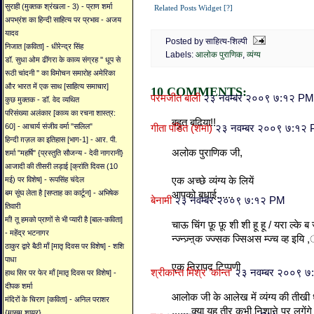
सुराही (मुक्तक श्रंखला - 3) - प्राण शर्मा
Related Posts Widget [?]
अपभ्रंश का हिन्दी साहित्य पर प्रभाव - अजय
यादव
Posted by साहित्य-शिल्पी
निजात [कविता] - धीरेन्द्र सिंह
Labels:
आलोक पुराणिक
,
व्यंग्य
डॉ. सुधा ओम ढींगरा के काव्य संग्रह '' धूप से
रूठी चांदनी '' का विमोचन समारोह अमेरिका
और भारत में एक साथ [साहित्य समाचार]
10 COMMENTS:
परमजीत बाली
२३ नवम्बर २००९ ७:१२ PM
कुछ मुक्तक - डॉ. वेद व्यथित
परिसंख्या अलंकार [काव्य का रचना शास्त्र:
बहुत बढिया!!
60] - आचार्य संजीव वर्मा "सलिल"
गीता पंडित (शमा)
२३ नवम्बर २००९ ७:१२
हिन्दी ग़ज़ल का इतिहास [भाग-1] - आर. पी.
अलोक पुराणिक जी,
शर्मा "महर्षि" {प्रस्तुति सौजन्य - देवी नागरानी}
आजादी की तीसरी लड़ाई [क्रांति दिवस (10
एक अच्छे व्यंग्य के लियें
मई) पर विशेष] - रूपसिंह चंदेल
बम सूंघ लेता है [सप्ताह का कार्टून] - अभिषेक
आपको बधाई......
बेनामी
२३ नवम्बर २००९ ७:१२ PM
तिवारी
माँ! तू हमको प्राणों से भी प्यारी है [बाल-कविता]
चाऊ चिंग फ़ू फ़ू शी शी हू हू / यरा ल्के ब 
- महेंद्र भटनागर
न्ज्न्ज़्ऩ्क ज्ज्सक ज्सिअस म्ज्च व्ह इयि ,
ठाकुर द्वारे बैठी माँ [मातृ दिवस पर विशेष] - शशि
पाधा
एक निरापद टिप्पणी
श्रीकान्त मिश्र ’कान्त’
२३ नवम्बर २००९ 
हाथ सिर पर फेर माँ [मातृ दिवस पर विशेष] -
दीपक शर्मा
आलोक जी के आलेख में व्यंग्य की तीखी 
मंदिरों के चिराग [कविता] - अनिल पराशर
...... क्या यह तीर कभी निशाने पर लगेंगे 
{मासूम शायर}