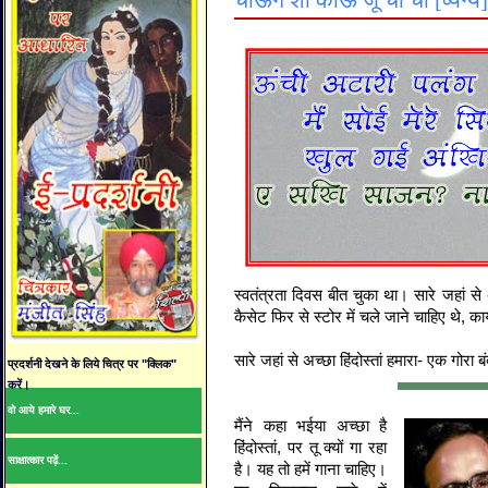
चांऊग शी कांऊ जूं चीं चीं [व्यं
स्वतंत्रता दिवस बीत चुका था। सारे जहां से अ
कैसेट फिर से स्टोर में चले जाने चाहिए थे, क
सारे जहां से अच्छा हिंदोस्तां हमारा- एक गोरा 
प्रदर्शनी देखने के लिये चित्र पर "क्लिक"
करें।
वो आये हमारे घर...
मैंने कहा भईया अच्छा है
हिंदोस्तां, पर तू क्यों गा रहा
साक्षात्कार पढ़ें...
है। यह तो हमें गाना चाहिए।