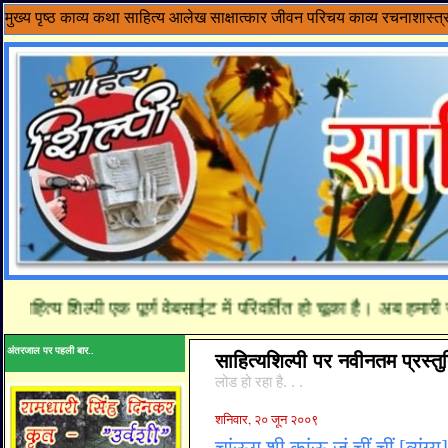
मुख्य पृष्ठ
काव्य
कथा साहित्य
आलेख
साक्षात्कार
जीवन परिचय
काव्य रचनाशास्त्
हित्य शिल्पी एक पूर्ण वेबसाईट में परिवर्तित हो चूका है। अब हमारी र
अंतरजाल पर पहली बार..
साहित्यशिल्पी पर नवीनतम प्रस्तुत
लोड हो रहा है. . .
शनिवार, २० जून २००९