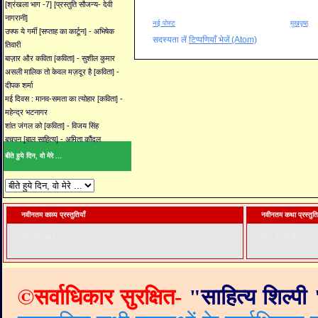
[श्रंखला भाग -7] [प्रस्तुति सौजन्य- देवी
नागरानी]
नई पोस्ट
मुखपृष्ठ
उफ्फ ये गर्मी [सप्ताह का कार्टून] - अभिषेक
सदस्यता लें
टिप्पणियाँ भेजें (Atom)
तिवारी
बाज़ार और कविता [कविता] - सुशील कुमार
असली मालिक तो केवल मज़दूर है [कविता] -
दीपक शर्मा
मई दिवस : मानव-समता का त्योहार [कविता] -
महेन्द्र भटनागर
शांत जंगल को [कविता] - विजय सिंह
बचपन [बाल साहित्य] - अमिता कौंदल
बीते हुये दिन, वो मेरे ...
नवीनतम काव्य प्रस्तुतियाँ
नवीनतम कथा प्रस्तुति
लोड हो रहा है. . .
लोड हो रहा है. . .
©
सर्वाधिकार सुरक्षित-
"
साहित्य शिल्पी