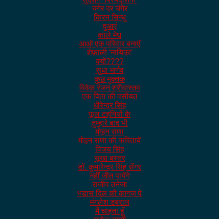
चंगेर दर चंगेर
किरन सिन्धु
दुआएं
काले मेघ
आओ एक परिवार बनाएँ
शेफ़ाली 'नायिका'
क्यों????
सुधा भार्गव
कुछ मुक्तक
विवेक रंजन श्रीवास्तव
एक पिता की वसीयत
धीरेन्द्र सिंह
फूल टहनियों के
तुम्हारे बाद भी
मोहन राणा
मोहन राणा की कवितायें
विजय सिंह
सूखा बस्तर
डॉ. कुमारेन्द्र सिंह सेंगर
नहीं जीत पायेंगे
राजीव तनेजा
भडास दिल की कागज़ पे
मंगलेश डबराल
मैं चाहता हूँ