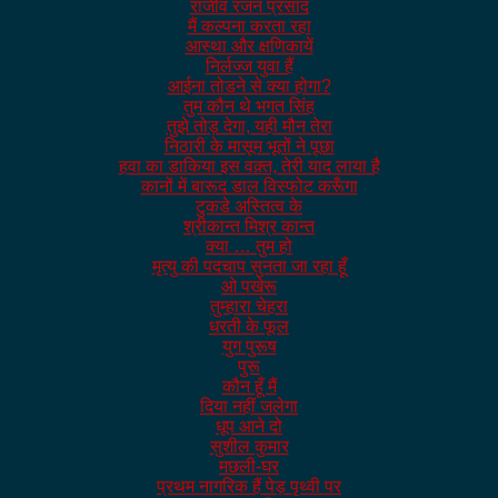
राजीव रंजन प्रसाद
मैं कल्पना करता रहा
आस्था और क्षणिकायें
निर्लज्ज युवा हैं
आईना तोडने से क्या होगा?
तुम कौन थे भगत सिंह
तुझे तोड़ देगा, यही मौन तेरा
निठारी के मासूम भूतों ने पूछा
हवा का डाकिया इस वक़्त, तेरी याद लाया है
कानों में बारूद डाल विस्फोट करूँगा
टुकडे अस्तित्व के
श्रीकान्त मिश्र कान्त
क्या … तुम हो
मृत्यु की पदचाप सुनता जा रहा हूँ
ओ पखेरू
तुम्हारा चेहरा
धरती के फूल
युग पुरूष
पुरू
कौन हूँ मैं
दिया नहीं जलेगा
धूप आने दो
सुशील कुमार
मछली-घर
प्रथम नागरिक हैं पेड़ पृथ्वी पर