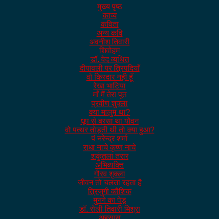
मुख्य पृष्ठ
काव्य
कविता
अन्य कवि
अवनीश तिवारी
शिवोहम
डॉ. वेद व्यथित
दीपावली पर त्रिपदियाँ
वो किरदार नही हूँ
रेखा भाटिया
माँ मैं तेरा पूत
प्रवीण शुक्ला
क्या मालुम था?
धूप से बरसा था यौवन
वो पत्थर तोड़ती थी तो क्या हुआ?
पं नरेन्द्र शर्मा
राधा नाचे कृष्ण नाचे
शकुंतला तरार
अभिव्यक्ति
गौरव शुक्ला
जीवन तो चलता रहता है
त्रिजुगी कौशिक
मुनगे का पेड़
डॉ. रोली तिवारी मिश्रा
अहसास