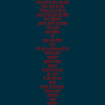
दीपावली के गीत और दोहे
रावण बाहर है नहीं
पितृव्य हमारे नहीं रहे
भारत माँ के माथे की बिंदी
तीन गीतिकाएँ
आजाद जयंती पर विशेष
प्राण शर्मा
कुछ माहिया
माँ
सुधा ओम ढींगरा
पीड़ा
माँ! तुम याद बहुत आती हो
दिव्यांशु शर्मा
रक्षाबंधन
इकहरी सड़क
बदलाव
माँ का पिण्ड दान
डॉ. नंदन
मैं और मेरा घर
देवता
बस्तर में आज कल
श्यामल सुमन
अपनापन
पहलू
प्रेमगीत