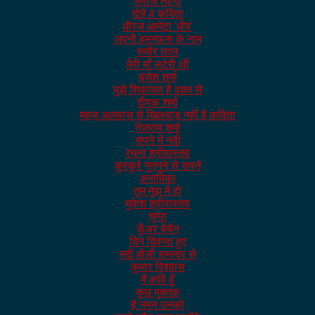
सरोज त्यागी
दोहे व कविता
धीरज आमेटा 'धीर'
अपनी हमनफ़स के नाम
समीर लाल
मेरी माँ लुटेरी थी
बृजेश शर्मा
मुझे शिकायत है वक़्त से
दीपक शर्मा
महज़ अल्फ़ाज़ से खिलवाड़ नहीं है कविता
तेजराम शर्मा
सपने में नदी
रचना श्रीवास्तव
कुरकुरे गुनगुने से सपने
अनामिका
तुम मुझ में हो
मुकेश श्रीवास्तव
चुप्पा
कुँअर बेचैन
दिन दिवंगत हुए
नदी बोली समन्दर से
कुमार विश्वास
मैं कवि हूँ
कुछ मुक्तक
है नमन उनको