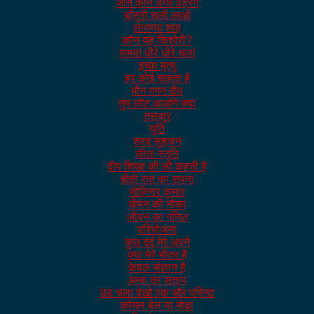
जाने कौन डगर ठहरेंगे
बाँसुरी चली आओ
लावण्या शाह
कौन यह किशोरी?
समय! धीरे धीरे चल!
इच्छा मृत्यु
हर कोई चाहता है
मौन गगन दीप
तुम लौट आओगे क्या
तसव्वुर
युति
शरद सुहावन
सीता स्तुति
दीप शिखा की लौ कहती है
बीती रात का सपना
मोहिन्दर कुमार
धीमन की नौका
जीवन का गणित
परियोजना
कुछ दर्द मेरे अपने
क्या मेरे भीतर है
केवल संज्ञान है
अम्बा का संताप
उड चला देखो एक और परिन्दा
कोमल बेल या मोढा