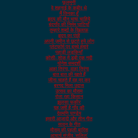
फूलमुनी
वे शहनाई के कबीर थे
मैं तिनका हूँ
हृदय की मौन भाषा चाहिये
बंदगाँव की निर्मम घाटियाँ
तुम्हारे शब्दों के खिलाफ़
हृदय का पंछी
अपनी ज़मीन से छूटते हुये लोग
प्लेटफॉर्म पर बच्चे हमारे
पहाड़ी लड़कियाँ
कोसी- शोक में डूबी एक नदी
योगेश समदर्शी
आह्! तिरंगा, वाह! तिरंगा
बात बात की खाते हैं
जीना चाहते हैं वह मर कर
बरगद मिला उदास
उत्सव का मौसम
रोता रहा किसान
झुलसा फकीर
यह जमीं है गाँव की
देवमणि पाण्डेय
हमारी आज़ादी और तीन गीत
सावन के गीत
मौसम की पहली बारिश
आचार्य संजीव 'सलिल'