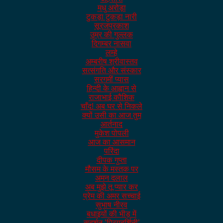
मधु अरोड़ा
टुकड़ा टुकड़ा नारी
सूरजप्रकाश
उम्र की गुल्लक
दिगम्बर नासवा
लम्हे
अम्बरीष श्रीवास्तव
सत्संगति और संस्कार
सरगमीं प्यास
हिन्दी के आह्वान से
राजाभाई कौशिक
चाँद! अब घर से निकले
क्यों उसी का आज तुम
आर्तनाद
मुकेश पोपली
आज का आसमान
परिंदा
दीपक गुप्ता
मौसम के मस्तक पर
अमन दलाल
अब मुझे तू प्यार कर
प्रेम की अमर सच्चाई
सुभाष नीरव
बधाइयों की भीड़ में
सुदर्शन ’प्रियदर्शिनी’