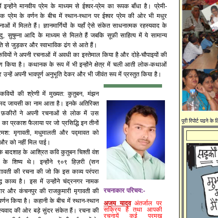
इन्होंने मानवीय प्रेम के माध्यम से ईश्वर-प्रेम का रूपक बाँधा है। प्रेमी-
िक प्रेम के वर्णन के बीच में स्थान-स्थान पर ईश्वर प्रेम की ओर भी मधुर
ओं में मिलते हैं। ज्ञानमार्गियों के यहाँ ऐसे संकेत साधनात्मक रहस्यवाद के
ंदु, सुषुम्ना आदि के माध्यम से मिलते हैं जबकि सूफ़ी साहित्य में ये सामान्य
 से जुड़कर और स्वाभाविक ढंग से आते हैं।
वियों ने अपनी रचनाओं में अवधी का इस्तेमाल किया है और दोहे-चौपाइयों की
किया है। कथानक के रूप में भी इन्होंने क्षेत्र में चली आती लोक-कथाओं
 उन्हें अपनी भावपूर्ण अनुभूति देकर और भी जीवंत रूप में प्रस्तुत किया है।
्गी कवियों की श्रेणी में मुख्यत: कुतुबन, मंझन
मद जायसी का नाम आता है। इनके अतिरिक्त
 फ़कीरों ने अपनी रचनाओं से लोक में उस
पूरी रिपोर्ट पढने के
म का प्रकाश फैलाया पर जो प्रसिद्धि इन तीनों
मश: मृगावती, मधुमालती और पद्मावत को
और को नहीं मिल पाई।
के बादशाह के आश्रित कवि कुतुबन चिश्ती वंश
 के शिष्य थे। इन्होंने ९०९ हिज़री (सन
ृगावती की रचना की जो कि इस काव्य परंपरा
ध काव्य है। इस में उन्होंने चंद्रनगर नामक
रचनाकार परिचय:-
मार और कंचनपुर की राजकुमारी मृगावती की
वर्णन किया है। कहानी के बीच में स्थान-स्थान
अजय यादव
अंतर्जाल पर
सक्रिय हैं तथा आपकी
्यवाद की ओर बड़े सुंदर संकेत हैं। रचना की
रचनायें कई प्रमुख