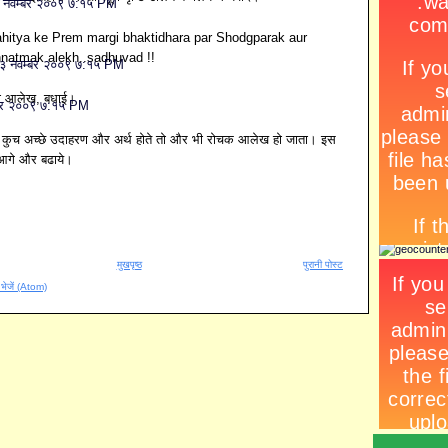
 नवम्बर २००९ ७:१५ PM
ahitya ke Prem margi bhaktidhara par Shodgparak aur
hnatmak alekh..sadhuvad !!
३ नवम्बर २००९ ७:१५ PM
छा आलेख, बधाई।
बर २००९ ७:१५ PM
 कुच अच्छे उदाहरण और अर्थ होते तो और भी रोचक आलेख हो जाता। इस
आगे और बढाये।
मुखपृष्ठ
पुरानी पोस्ट
ँ भेजें (Atom)