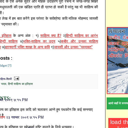
्यवाद के ऐसे अनेक सुंदर और मोहक उदाहरण पूरी रचना में जगह-जगह बिखरे
ि मधुमालती की एक खंडित प्रति ही प्राप्त हो सकी है परंतु यह भी साहित्य की
है।
 लेख में हम बात करेंगे इस परंपरा के सर्वश्रेष्ठ कवि मलिक मोहम्मद जायसी
 पद्मावत की।
के इतिहास
के अन्य अंक : १)
साहित्य क्या है?
२)
हिन्दी साहित्य का आरंभ
न्दी साहित्य
४)
भक्ति-साहित्य का उदय
५)
कबीर और उनका साहित्य
स
७)
ज्ञानमार्गी भक्ति शाखा के अन्य कवि
९)
जायसी और उनका "पद्मावत"
osts :
अजय यादव,
हिन्दी साहित्य का इतिहास
idget [?]
ित्य-शिल्पी
 यादव
,
हिन्दी साहित्य का इतिहास
NTS:
म्बर २००९ ७:१५ PM
आयो कहाँ से घनश्य
ाहित्य का इतिहास इस कदि को चलाकर आप्ने हुम पथकोन कि कई सम्स्याए
 है
ुस्तान
२३ नवम्बर २००९ ७:१५ PM
ित्य के इतिहास पर खोजपूर्ण दृष्टि डालने के लिये धन्यवाद।