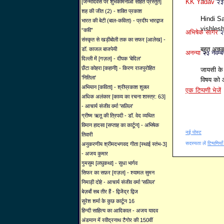
KK Yadav
२३
[जन्मदिवस पर शुभकामनाओं सहित प्रस्तुत]
शह की जीत (2) - शक्ति प्रकाश
Hindi S
भारत की बेटी (बाल-कविता) - प्रदीप भारद्वाज
vishles
“कवि”
अभिषेक सागर
२
संस्कृत से खड़ीबोली तक का सफर [आलेख] -
बहुत अच्
डॉ. काजल बाजपेयी
अनन्या
२३ नवम्
दिल्ली में [गज़ल] - दीपक 'बेदिल'
छँटा कोहरा [कहानी] - किरण राजपुरोहित
जायसी के
'नितिला'
विषय को 
अभियान [कविता] - श्रीप्रकाश शुक्ल
एक टिप्पणी भेजें
अधिक अलंकार [काव्य का रचना शास्त्र: 63]
- आचार्य संजीव वर्मा 'सलिल'
ग्रीष्म ऋतू की त्रिपदी - डॉ. वेद व्यथित
विमान हादसा [सप्ताह का कार्टून] - अभिषेक
नई पोस्ट
तिवारी
सदस्यता लें
टिप्पणिया
अनुकरणीय श्रीमदभगवद गीता [स्थाई स्तंभ-3]
- अजय कुमार
गुमसुम [लघुकथा] - सुधा भार्गव
सिफर का सफ़र [ग़ज़ल] - श्यामल सुमन
निमाड़ी दोहे - आचार्य संजीव वर्मा 'सलिल'
बेज़बाँ सब तीर हैं - द्विजेंद्र द्विज
सुरेश शर्मा के कुछ कार्टून 16
हिन्दी साहित्य का आदिकाल - अजय यादव
अंडमान में रवीद्रनाथ टैगोर की 150वीं