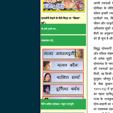
अपनी रचनाओं में 
प्रेमिका के भौत
संकेत इनकी रचना
प्रतीकों नाद, बि
प्रदर्शनी देखने के लिये चित्र पर "क्लिक"
करें।
जीवन और प्रकृति
अधिकांश सूफ़ी क
वो आये हमारे घर...
शैली का अनुकरण 
को ही चुना है और
साक्षात्कार पढ़ें...
विशुद्ध प्रेममार
और मलिक मोहम्
भी अनेक सूफ़ी
प्रेमास्पद के ना
की रचनाओं क्र
मिली, वह किसी 
कुतुबन: जौनपुर 
के शेख बुरहान
१४९५-९६) में म
का पहला प्रसिद्
राज्य के राजकु
प्रेम-कहानी का 
पेंटिंग-कविता श्रंखला: चतुर्थ प्रस्तुति
पर भावात्मक रहस