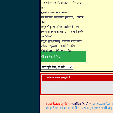
जन्मशती पर समारोह आयोजन - नरेश चन्द्र
लाल
गुलमोहर - बलराम अग्रवाल
एक किस्सागो से मुलाकात [संस्मरण] - रूपसिंह
चंदेल
लघुता में गुरुता 'सलिल', अलंकार है अल्प.
[काव्य का रचना शास्त्र: ६२] - आचार्य संजीव
वर्मा 'सलिल'
टेसू के फूल [कविता] - श्रीकांत मिश्र "कांत"
त्यौहार [लघुकथा] - मीनाक्षी जिजीविषा
मंटो को खत - संदीप कुमार मील
बीते हुये दिन, वो मेरे ...
नवीनतम काव्य प्रस्तुतियाँ
लोड हो रहा है. . .
©
सर्वाधिकार सुरक्षित-
"
साहित्य शिल्पी
"
एक अव्यवसायिक साह
स्वीकृति के बिना इनके किसी भी अंश के पुनर्प्रकाशन की अनुम