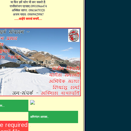
या फिर हमें फोन भी कर सकते हैं:
राजीवरंजन प्रसाद:09910966474
अभिषेक सागर: 09818479320
अजय यादव: 09899429987
.....आईये कारवां बनायें....
ाम...
अभिनंदन आपका..