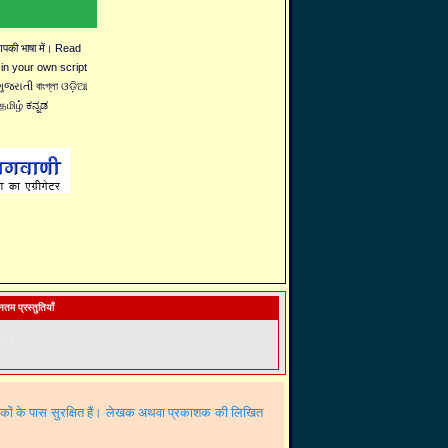
 आपकी भाषा में। Read
 in your own script
જરાતી বাংগ্লা ଓଡ଼ିଆ
தமிழ் ಕನ್ನಡ
तम प्रस्तुतियाँ
ा है. . .
शकों के पास सुरक्षित हैं। लेखक अथवा प्रकाशक की लिखित