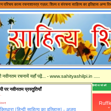
वन परिचय
काव्य रचनाशास्त्र
गज़ल: शिल्प व संरचना
साहित्य का इतिहास
अन्य विध
म रचनायें यहाँ पढ़ें... - www.sahityashilpi.in .....
हिन्दी पर गर्व करें
्पी पर नवीनतम प्रस्तुतियाँ
 .
ई २००९
ी भक्तिधारा [हिन्दी साहित्य का इतिहास] - अजय