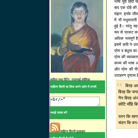
भाषा पूर्वी हिंदी
बाद एक दोहे की
मंझन: इनके जीवन
में भी मधुमालती
हुई है। परंतु य
रूप से प्रकट करन
अधिक भावपूर्ण
इसमें कवि ने उ
प्रेम व बंधुत्व क
प्रेम की व्यापकत
काव्य की भाषा 
और प्रेम की पी
उदाहरण दृष्टव्य ह
कविता तथा पेंटिंग: राजाभाई कौशिक
बिरह अव
साहित्य शिल्पी का लिंक अपने ब्ळोग में लगायें
बिरह कि जगत
नैन बिरह अं
कोटि माँहि 
स्थाई पाठक बनें
रतन कि साग
चंदन कि बन
साहित्य शिल्पी मुखपृष्ठ