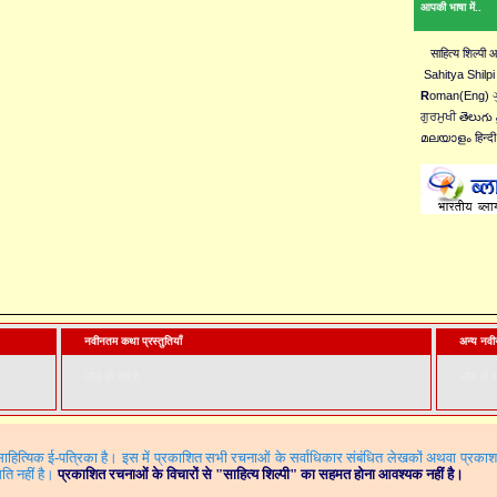
आपकी भाषा में..
साहित्य शिल्पी
Sahitya Shilpi
R
oman(Eng) ગુ
ਗੁਰਮੁਖੀ తెలుగు 
മലയാളം हिन्दी
नवीनतम कथा प्रस्तुतियाँ
अन्य नवीन
लोड हो रहा है. . .
लोड हो रह
ित्यिक ई-पत्रिका है। इस में प्रकाशित सभी रचनाओं के सर्वाधिकार संबंधित लेखकों अथवा प्रका
ति नहीं है।
प्रकाशित रचनाओं के विचारों से
"
साहित्य शिल्पी"
का सहमत होना आवश्यक नहीं है।