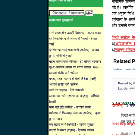
साहित्य शिल्पी में खोजें
भावात्मक रहस्स
पड़े हैं। हालाँक
एक अमूल्य निधि 
श्रंखला के अगले
हमारी नवीन प्रस्तुतियाँ
और उनकी रचना
रासो काव्य और उसकी विशेषताएं - अजय यादव
हिन्दी साहित्य 
घर जिस चिराग से जलना हो [नज़्म] - दीपक
३)
आदिकालीन हि
शर्मा
६)
संतगुरु रविदा
इंटरनेट पर छाई राजस्थानी [आलेख] - अजय
कुमार सोनी 'मोट्यार'
Related P
महान् ध्रुव [बाल-कविता] - डॉ. महेंद्र भटनागर
सूक्ष्म अलंकार [काव्य का रचना शास्त्र: 64] -
Related Posts W
आचार्य संजीव वर्मा 'सलिल'
ममता, राघव, प्रणब तो मोहरे हैं बेदाम [दोहे] -
Posted by साह
आचार्य संजीव वर्मा 'सलिल'
Labels:
अजय
रूमी का अनुवाद - देवी नागरानी
आया माखनचोर [सप्ताह का कार्टून] - अभिषेक
तिवारी
5 COMME
दार्शनिक्
२३ नव
कान नहीं होते [कविता] - ज़कीया ज़ुबैरी
पर्यावरण से खिलवाड़ कब तक [आलेख] - कृष्ण
हिन्दी स
कुमार यादव
हल कर दी
हिन्दी-हिन्दु-हिन्द
सब संताप हर दें [कविता] - प्रवीण शुक्ला
उदासी के मंज़र [गज़ल] - देवमणि पाण्डेय
हिन्दी साह