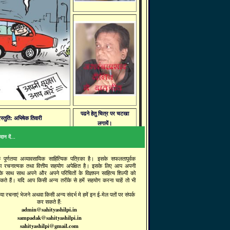
पढने हेतु चित्र पर चटखा
रस्तुति: अभिषेक तिवारी
लगायें।
ान दें...
क पूर्णतया अव्यावसायिक साहित्यिक पत्रिका है। इसके सफलतापूर्वक
ा रचनात्मक तथा वित्तीय सहयोग अपेक्षित है। इसके लिए आप अपनी
 के साथ साथ अपने और अपने परिचितों के विज्ञापन साहित्य शिल्पी को
सकते हैं। यदि आप किसी अन्य तरीके से हमें सहयोग करना चाहें तो भी
ा रचनाएं भेजने अथवा किसी अन्य संदर्भ मे हमें इन ई-मेल पतों पर संपर्क
कर सकते हैं:
admin@sahityashilpi.in
sampadak@sahityashilpi.in
sahityashilpi@gmail.com