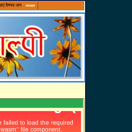
ाएं
वैष्णव जन
रचनाकार