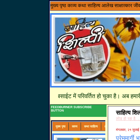
मुख्य पृष्ठ
काव्य
कथा साहित्य
आलेख
साक्षात्कार
जी
त्य शिल्पी एक पूर्ण वेबसाईट में परिवर्तित हो चुका है। अब हमारी नवीनत
FEEDBURNER SUBSCRIBE
BUTTON
साहित्य शिल
लोड हो रहा है. .
मंगलवार, २१ जुला
प्रेममार्ग