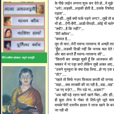
के पीछे लाईन लगाना शुरू कर देते हो...ये मुझे म
"अरे!..लड़की...लड़की होती है...उसके रिश्तेदा
पड़ता"...
"हाँ-हाँ!...तुम्हें क्यों फर्क पड़ने लगा?...तुम्
भी हो....ऐंगी-बैंगी...आडी-तिरछी...कोई भी चलेग
"क्यों?...है कि नहीं?"...
"वैरी क्लैवर"...
"कमाल है....
तुम तो यार!..मेरी पसन्द-नापसन्द से अच्छी तर
"हुँह!...लडकी दिखी नहीं कि जनाब चल देते ह
और बात करते हैँ पसन्द-नापसन्द की"...
पेंटिंग-कविता श्रंखला: चतुर्थ प्रस्तुति
"कितनी बार समझा चुकी हूँ कि आजकल की लड
चक्कर में ना पड़ा करो लेकिन तुम्हें अक्ल आए.
"उसने मुस्कुरा के क्या देख लिया...हो गए एक ही
"तो?"....
"पहले तो सिर्फ नज़र फिसला करती थी जनाब क
"वाह!....क्या तरक्की की जा रही है...वाह...वाह"
"आ गए मज़े?.... गिर पडे ना...धडाम?"
"अब यहीं पड़े रहना चारों खाने चित...और हाँ!
ही बुला लेना ये गोबर से लिपे-पुते जूते 
मायके"मेरी दयनीय हालत पे तरस खाने के बज
जा रही थी