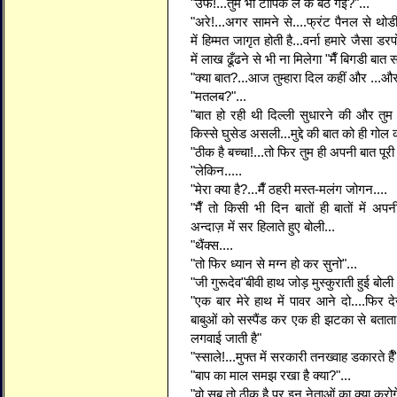
"उफ!...तुम भी टॉपिक ले के बैठ गई?"...
"अरे!...अगर सामने से....फ्रंट पैनल से थोडी-
में हिम्मत जागृत होती है...वर्ना हमारे जैसा 
में लाख ढूँढने से भी ना मिलेगा "मैँ बिगडी बात
"क्या बात?...आज तुम्हारा दिल कहीं और ...और
"मतलब?"...
"बात हो रही थी दिल्ली सुधारने की और तुम
किस्से घुसेड असली...मुद्दे की बात को ही गोल क
"ठीक है बच्चा!...तो फिर तुम ही अपनी बात पूर
"लेकिन.....
"मेरा क्या है?...मैँ ठहरी मस्त-मलंग जोगन....
"मैँ तो किसी भी दिन बातों ही बातों में अप
अन्दाज़ में सर हिलाते हुए बोली...
"थैंक्स....
"तो फिर ध्यान से मग्न हो कर सुनो"...
"जी गुरूदेव"बीवी हाथ जोड़ मुस्कुराती हुई बोली
"एक बार मेरे हाथ में पावर आने दो....फिर द
बाबुओं को सस्पैंड कर एक ही झटका से बताता ह
लगवाई जाती है"
"स्साले!...मुफ्त में सरकारी तनख्वाह डकारते हैँ"
"बाप का माल समझ रखा है क्या?"...
"वो सब तो ठीक है पर इन नेताओं का क्या करोग