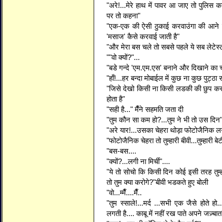
"अरे!...मेरे हाथ में पावर आ जाए तो पुलिस का
पर तो कहना"
"एक-एक की ऐसी ठुकाई करवाउंगा की आने वा
'मसाज' कैसे करवाई जाती है"
"और मेरा बस चले तो सबसे पहले ये सब लेटेस्
""वो क्यों?"...
"बडे गन्दे 'एम.एम.एस' बनाने और दिखाने
"हाँ!...हर बन्दा मोबाईल में कुछ ना कुछ पुट्ठा 
"जिसे देखो किसी ना किसी लडकी की छुप कर 
होता है"
"सही है..." मैँने सहमति जता दी
"तुम कौन सा कम हो?...तुम ने भी तो उस दिन"ब
"अरे यार!...उसका चेहरा थोड़ा फोटोजैनिक लग
"फोटोजैनिक चेहरा तो तुम्हारी बीवी...तुम्हारी बेट
"बस-बस....
"क्यों?...लगी ना मिर्ची"....
"ये तो सोचो कि किसी दिन कोई इसी तरह तुम्ह
तो तुम क्या करोगे?"बीवी भडकते हुए बोली
"वो...म्मैँ....मैँ..
"तुम स्साले!...मर्द ...सभी एक जैसे होते 
लगती है.... काबू में नहीं रख पाते अपने जज़्बात