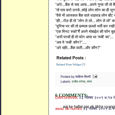
"अरे!...बैंक से याद आया...अपने गुप्ता जी तो बैंक 
"तो पता करो उनसे..कोई लोन-शोन का ही जुग
"वैसे भी आजकल बैंक वाले धडाधड लोन बाँट रहे
"हाँ!...रोज़ ही तो "लोन ले लो... लोन ले लो" 
"दुनिया भर की तो छम्मक छल्लो भर्ती कर रखी ह
"एक मिनट रुको"मैँ अपने मोबाईल की फोन बुक 
"अभी परसों ही तो फोन आया था 'रूबी' का"...
"अब ये 'रूबी' कौन?"....
"अरे वही!...बैंक वाली...और कौन?"
Related Posts :
राजीव तनेजा,
व्यंग्य
Related Posts Widget [?]
Posted by साहित्य-शिल्पी
Labels:
राजीव तनेजा
,
व्यंग्य
6 COMMENTS:
DARSHANIK
२३ नवम्बर २००९ ७:१४
aaj ke hallat par ek tikha vyang
awaz do humko
२३ नवम्बर २००९ ७: