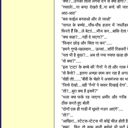
"क्यों?...उनको ताला लगवा देने से क्या होगा?".
"स्साले!...ना बन्दा देखते हैं..ना बन्दे की
आठ-आठ"
"बस फाईल बनवाओ और ले जाओ"
"पागल के बच्चे!...पाँच-पाँच हज़ार में 'स्पलै
फिरते हैँ कि...ले बेटा!....मौज कर...बाकि देता 
"क्या कहा?....नही दे पाएगा?"...
"फिक्र छोड़ और चिंता ना कर".....
"हमने गुण्डे-पहलवान... ऊप्स!...सॉरी रिकवरी ऐ
"पता भी है कुछ?... अब तो नया स्यापा खडा होन
"वो क्या?".....
"इस 'टाटा' के बच्चे की 'नैनो' ने तो और नाक मे
"वो कैसे? ...इतना अच्छा काम कर रहा है अगल
"वोही तो!......"बीवी के चेहरे पे असमंजस का भ
"जिसे देखो....वही 'नैनो' पे सवार दिखाई देगा"..
"तो?...बुरा क्या है इसमें?"
"भला क्या फर्क रह जाएगा अमीर और गरीब मे
ठीक करते हुए बोली
"दोनों एक ही गाडी में घूमते नज़र आएंगे"....
"तो?"...
"आखिर!...स्टेटस-व्टेटस भी कोई चीज़ होती है 
"हम्म!....फिर तो काम वाली बाईयां भी घरों