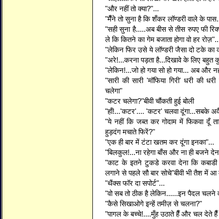
"और नहीं तो क्या?"...
"मैँने तो सुना है कि शँकर लॉण्डरी वाले के पास.
"सही सुना है.....अब बीस से तीस रुपए फी रि
ले कि कितने का गेम बजाता होगा वो हर रोज़"..
"लेकिन फिर उसे ये लॉण्डरी जैसा दो टके का क
"अरे!...करना पड़ता है...दिखावे के लिए बहुत 
"लेकिन!...जो हो गया सो हो गया... अब और नही
"सारी की सारी 'मॉफिया गिरी' धरी की धर
चलेगा"
"कटर चलेगा?"बीवी चौंकती हुई बोली
"हाँ!...'कटर'.... 'कटर' चलवा दूंगा...सबके अव
"ये नहीं कि जब्त कर गोदाम में फिकवा दूँ
हुड़दंग मचाते फिरें?"
"एक ही बार में टंटा खतम कर दूंगा इनका"...
"बिलकुल!...ना रहेगा बाँस और ना ही बजने देन
"काट के इतने टुकडे करवा देना कि कबाडी
लगाने से पहले सौ बार सोचे"बीवी भी तैश में आ म
"थैंक्स फॉर दा सपोर्ट"...
"वो सब तो ठीक है लेकिन......इन पैदल चलने व
"कैसे सिखाओगे इन्हें तमीज़ से चलना?"
"पागल के बच्चे!....मुँह उठाते हैँ और चल देते ह