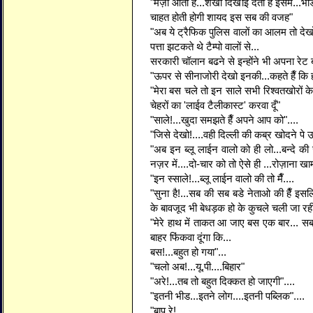
"मज़ा आता है...शेखी दिखाई देती है इसमें...भ
चाहत होती होगी शायद इस सब की वजह"
"अब ये ट्रैफिक पुलिस वालों का आलम तो देखो
पत्ता झटकते थे टैम्पो वालों से...
सरकारी चॉलान बढने से इन्होंने भी अपना रेट ब
"ऊपर से सीनाजोरी देखो इनकी...कहते हैँ कि हम य
"मेरा बस चले तो इन साले सभी रिश्वतखोरों क
चेहरों का 'लाईव टैलीकास्ट' करवा दूँ"
"साले!...खुदा समझते हैँ अपने आप को"....
"जिसे देखो!....वही दिल्ली की कब्र खोदने पे उ
"अब इन ब्लू लाईन वालो को ही लो...बन्दे क
नज़र में....दो-चार को तो ऐसे ही ...रोज़ाना खामख
"इन स्साले!...ब्लू लाईन वालो की तो मैँ....
"सुना है!...सब की सब बडे नेताओ की हैँ इ
के बावजूद भी बेधड़क हो के कुचले चली जा रही 
"मेरे हाथ में ताकत आ जाए बस एक बार... सब
बाहर फिंकवा दूंगा कि...
बस!...बहुत हो गया"...
"चलो अब!...यू.पी....बिहार"
"अरे!...तब तो बहुत दिक्कत हो जाएगी"....
"इतनी भीड...इतने लोग....इतनी पब्लिक"....
"बाप रे!....