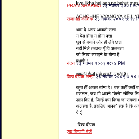
kya likha hai aap ne bahut mas
PRAN SHARMA
२३ नवम्बर २००९ ७
ACHCHHE VYANGYA KE LIY
राजाभाई कौशिक
२३ नवम्बर २००९ ७:१४ 
थाम दे अगर आपको सत्ता
न पेड होगा न होगा पत्ता
धूप से बचाने ओर ही लेंगे छत्ता
नही मिले तबतक यूँ ही अलबत्ता
जो लिखा सराहने के योग्य है
बधाई!!!
नंदन
२३ नवम्बर २००९ ७:१४ PM
आपकी शैली मुझे अच्छी लगती है।
विश्व दीपक ’तन्हा’
२३ नवम्बर २००९ ७:१४
बहुत हीं अच्छा व्यंग्य है। बस कहीं कहीं 
मसलन, जब भी आपने "कैसे" सीरिज लिखा 
डाल दिए हैं, जिन्हें कम किया जा सकता
अलहदा है, इसलिए आपको हक़ है कि आप अ
दें :)
-विश्व दीपक
एक टिप्पणी भेजें