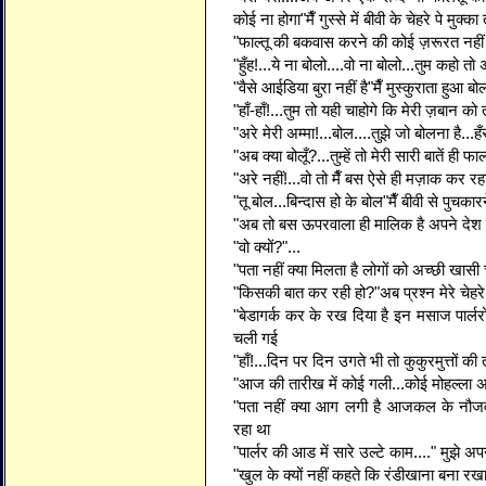
कोई ना होगा"मैँ गुस्से में बीवी के चेहरे पे मुक्
"फाल्तू की बकवास करने की कोई ज़रूरत नहीं ह
"हुँह!...ये ना बोलो....वो ना बोलो...तुम कहो तो 
"वैसे आईडिया बुरा नहीं है"मैँ मुस्कुराता हुआ बोल
"हाँ-हाँ!...तुम तो यही चाहोगे कि मेरी ज़बान क
"अरे मेरी अम्मा!...बोल....तुझे जो बोलना है...ह
"अब क्या बोलूँ?...तुम्हें तो मेरी सारी बातें ही फ
"अरे नहीं!...वो तो मैँ बस ऐसे ही मज़ाक कर रहा
"तू बोल...बिन्दास हो के बोल"मैँ बीवी से पुचकारन
"अब तो बस ऊपरवाला ही मालिक है अपने देश क
"वो क्यों?"...
"पता नहीं क्या मिलता है लोगों को अच्छी खास
"किसकी बात कर रही हो?"अब प्रश्न मेरे चेहर
"बेडागर्क कर के रख दिया है इन मसाज पार्लरों
चली गई
"हाँ!...दिन पर दिन उगते भी तो कुकुरमुत्तों की त
"आज की तारीख में कोई गली...कोई मोहल्ला अछ
"पता नहीं क्या आग लगी है आजकल के नौजव
रहा था
"पार्लर की आड में सारे उल्टे काम...." मुझे 
"खुल के क्यों नहीं कहते कि रंडीखाना बना रखा 