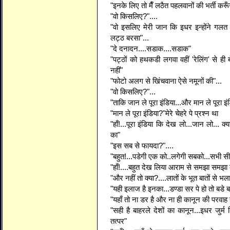
"इनके लिए तो मैँ लठैत पहलवानों की भर्ती करूँग
"वो किसलिए?"....
"वो इसलिए मेरी जान कि इधर इन्होंने गल
लट्ठ बरसा"...
"दे दनादन....सडाक....सडाक"
"पट्ठों को हथकडी लगवा वहीं 'रेलिंग' से ही 
नहीं"
"फोटो अलग से खिंचवाना ऐसे नमूनों की"...
"वो किसलिए?"...
"ताकि जान ले पूरा इंडिया...और मान ले पूरा इं
"मान ले पूरा इंडिया?"मेरे चेहरे पे प्रश्न था
"हाँ!...पूरा इंडिया कि देख लो...जान लो... क्य
का"
"इस सब से फायदा?"....
"बहुत!...पडेगी एक को..लगेगी सबको...सभी सीधे
"हाँ!....बहुत देख लिया आराम से समझा समझा 
"और नहीं तो क्या?....लातों के भूत बातों से भल
"यही इलाज है इनका...डण्डा सर पे हो तो बडे बडे
"यहाँ तो ना डर है और ना ही कानून की परवाह 
"सही है बाहरले देशों का कानून...इधर जुर
तत्पर"