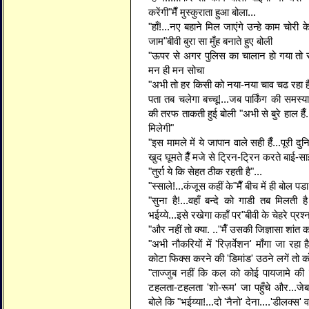
करेंगी"मैँ मुस्कुराता हुआ बोला...
"हाँ!...नए बहाने मिल जाएंगे उन्हे काम चोरी
जाम"बीवी बुरा सा मुँह बनाते हुए बोली
"ऊपर से अगर पुलिस का चालान हो गया तो सम
मन ही मन सोचा
"अभी तो हर किसी को नया-नया चाव चढ रहा है न
पता तब चलेगा बच्चू!...जब पार्किंग की समस्य
की तरफ ताकती हुई बोली "अभी से बुरे हाल 
मिलेगी"
"इस मामले में ये जापान वाले सही हैँ...पूरी 
खुद घूमते हैँ मजे से ट्रिन-ट्रिन करते बाई-सा
"तुर्रा ये कि सेहत ठीक रहती है"...
"स्साले!...कंजूस कहीं के"मैँ बीच में ही बोल पडा
"सुना है!...वहाँ बन्दे को गाडी तब मिलती 
भईय्ये...इसे रखेगा कहाँ पर"बीवी के चेहरे प्रश
"और नहीं तो क्या. .."मैँ उसकी जिज्ञासा शांत
"अभी नौकरियों में 'रिज़र्वेशन' माँगा जा रहा ह
कोटा फिक्स करने की 'डिमांड' उठने लगें तो क
"ताज्जुब नहीं कि कल को कोई पायजामे की जेबो
टहलता-टहलता 'शो-रूम' जा पहुँचे और...जेब
बोले कि "भईय्या!...दो 'नैनो' देना....'डीलक्स' 