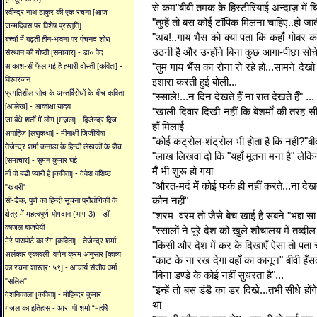
से कम"बीवी तमक के हिस्टीरियाई अन्दाज़ में चि
रवीन्द्र नाथ ठाकुर की एक रचना [आज
"तुम्हें तो बस कोई टॉपिक मिलना चाहिए..हो जाती
जन्मदिवस पर विशेष प्रस्तुति]
"अब!..गाय भैंस को क्या पता कि कहाँ गोबर कर
बच्चों में बढ़ती हीन-भावना पर पंचनद शोध
उठनी है और उन्होंने बिना कुछ आगा-पीछा सोचे 
संस्थान की गोष्ठी [समाचार] - डा० वेद
"तुम गाय भैंस का रोना रो रहे हो...सामने देखो
आकाश-सी फैल गई है हमारी दोस्ती [कविता] -
विश्वरंजन
इशारा करती हुई बोली...
प्रगतिशील सोच के अन्तर्विरोधों के बीच कविता
"स्साले!...न दिन देखते हैँ ना रात देखते हैँ" ...
[आलेख] - आकांक्षा यादव
"खाली दिवार दिखी नहीं कि बेशर्मों की तरह सीधा 
जा बँधे शर्तों में लोग [ग़ज़ल] - द्विजेन्द्र द्विज
हाँ मिलाई
अपाहिज [लघुकथा] - मीनाक्षी जिजीविषा
"कोई कंट्रोल-शंट्रोल भी होता है कि नहीं?"बीव
तेजेन्द्र शर्मा कनाडा के हिन्दी लेखकों के बीच
"लाख लिखवा दो कि "यहाँ मूतना मना है" लेकिन 
[समाचार] - सुमन कुमार घई
मैँ भी शुरू हो गया
माँ वो बडी प्यारी है [कविता] - देवेश वशिष्ठ
"औरत-मर्द में कोई फर्क ही नहीं करते...ना देख
"खबरी"
कौन नहीं"
सी-डैक, पुणे का हिन्दी सूचना प्रौद्योगिकी के
"शरम_वरम तो जैसे बेच खाई है सबने "भद्दा सा म
क्षेत्र में महत्वपूर्ण योगदान (भाग-3) - डॉ.
काजल बाजपेयी
"स्सालों ने पूरे देश को खुले शौचालय में तब्दी
मेरे पासपोर्ट का रंग [कविता] - तेजेन्द्र शर्मा
"किसी और देश में कर के दिखाएँ ऐसा तो पता 
अलंकार एकावली, वर्णन क्रम अनुसार [काव्य
"काट के ना रख देगा वहाँ का कानून" बीवी हँसत
का रचना शास्त्र: ५९] - आचार्य संजीव वर्मा
"बिना डण्डे के कोई नहीं सुधरता है"...
"सलिल"
"इन्हें तो बस डंडॆ का डर दिखे...तभी सीधे हो
देशनिकाला [कविता] - मोहिन्दर कुमार
था
ग़ज़ल का इतिहास - आर. पी शर्मा “महर्षि