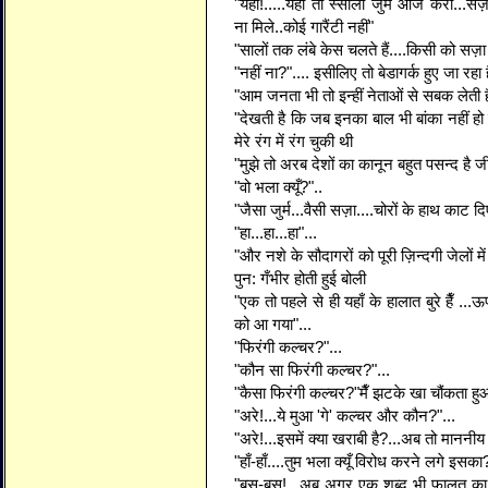
"यहाँ!.....यहाँ तो स्साला जुर्म आज करो...सज
ना मिले..कोई गारैंटी नहीं"
"सालों तक लंबे केस चलते हैं....किसी को सज़ा ह
"नहीं ना?".... इसीलिए तो बेडागर्क हुए जा रहा है
"आम जनता भी तो इन्हीं नेताओं से सबक लेती है
"देखती है कि जब इनका बाल भी बांका नहीं हो 
मेरे रंग में रंग चुकी थी
"मुझे तो अरब देशों का कानून बहुत पसन्द है जी
"वो भला क्यूँ?"..
"जैसा जुर्म...वैसी सज़ा....चोरों के हाथ काट दि
"हा...हा...हा"...
"और नशे के सौदागरों को पूरी ज़िन्दगी जेलों म
पुन: गँभीर होती हुई बोली
"एक तो पहले से ही यहाँ के हालात बुरे हैँ ...
को आ गया"...
"फिरंगी कल्चर?"...
"कौन सा फिरंगी कल्चर?"...
"कैसा फिरंगी कल्चर?"मैँ झटके खा चौंकता हु
"अरे!...ये मुआ 'गे' कल्चर और कौन?"...
"अरे!...इसमें क्या खराबी है?...अब तो माननीय ह
"हाँ-हाँ....तुम भला क्यूँ विरोध करने लगे इसका?
"बस-बस!...अब अगर एक शब्द भी फालतू का मुँ