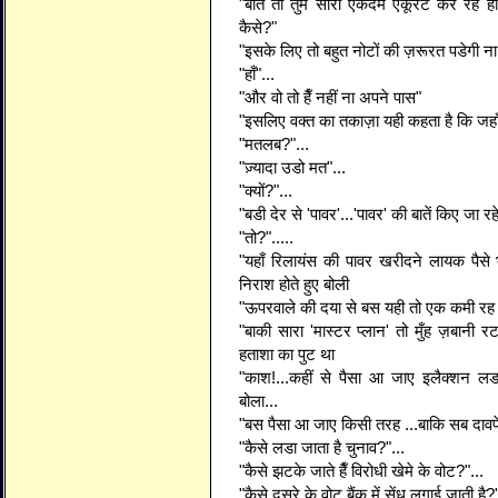
"बातें तो तुम सारी एकदम एकूरेट कर रहे 
कैसे?"
"इसके लिए तो बहुत नोटों की ज़रूरत पडेगी ना
"हाँ"...
"और वो तो हैँ नहीं ना अपने पास"
"इसलिए वक्त का तकाज़ा यही कहता है कि जहाँ हो
"मतलब?"...
"ज़्यादा उडो मत"...
"क्यों?"...
"बडी देर से 'पावर'...'पावर' की बातें किए जा रहे
"तो?".....
"यहाँ रिलायंस की पावर खरीदने लायक पैसे भी
निराश होते हुए बोली
"ऊपरवाले की दया से बस यही तो एक कमी रह 
"बाकी सारा 'मास्टर प्लान' तो मुँह ज़बानी रट
हताशा का पुट था
"काश!...कहीं से पैसा आ जाए इलैक्शन लड
बोला...
"बस पैसा आ जाए किसी तरह ...बाकि सब दावपे
"कैसे लडा जाता है चुनाव?"...
"कैसे झटके जाते हैँ विरोधी खेमे के वोट?"...
"कैसे दूसरे के वोट बैंक में सेंध लगाई जाती है?