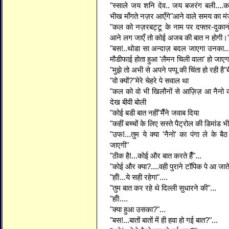
"स्साले जय शनि देव.. जय बजरंग बली....का ह
भीख माँगते नज़र आएँगे"आने वाले समय का मं
"कल को नज़रबट्टू के नाम पर दफ्तर-दुकानों पे 
आने लग जाएँ तो कोई अजब की बात न होगी।
"बस!..थोडा सा अन्दाज़ बदल जाएगा उनका...धन
मौडीफाई होता हुआ 'लैमन चिली वाला' हो जाएगा
"मुझे तो अभी से अपने पप्पू की चिंता हो रही है"
"वो क्यों?"मेरे चेहरे पे सवाल था
"कल को वो भी खिलौनों से आज़िज़ आ नैनो क
देख बीवी बोली
"कोई बडी बात नहीं"मैँने जवाब दिया
"कहीं बच्चों के लिए सस्ते पैट्रोल की डिमांड भी
"उफ!...तुम ये क्या 'नैनो' का पंगा ले के
जाएगी"
"ठीक है!...कोई और बात करते हैँ"...
"कोई और क्या?....वही पुराने टॉपिक पे आ जाते ह
"हाँ!...ये सही रहेगा"....
"तुम बात कर रहे थे दिल्ली सुधारने की"...
"हाँ!....
"क्या हुआ उसका?"...
"बस!...बातों बातों में ही हवा हो गई बात?"...