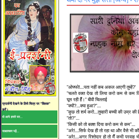
थमा दो गर मुझे सत्ता [व्यंग्य] - 
"ओफ्फो!...पता नहीं कब अकल आएगी तुम्हें?'
"चलते वक्त देख तो लिया करो कम से कम कि प
घूम रही हैँ।" बीवी चिल्लाई
प्रदर्शनी देखने के लिये चित्र पर "क्लिक"
"क्यों?...क्या हुआ?"...
करें।
"कुछ तो शर्म करो...तुम्हारी बच्ची की उम्र की ह
वो आये हमारे घर...
"तो?"...
"किसी को तो बक्श दिया करो कम से कम"...
"अरे!...सिर्फ देख ही तो रहा था और वैसे भी कौन
साक्षात्कार पढ़ें...
"अरे!...अगर रिश्तेदार हो तो मैँ कभी परवाह 