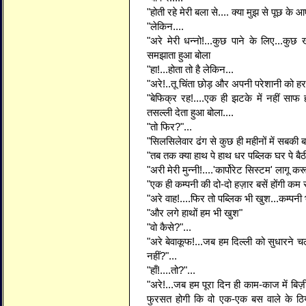
"होती रहे मेरी बला से.... क्या मुझ से पूछ के आ
"लेकिन....
"अरे मेरी धन्नो!...कुछ पाने के लिए...कुछ ख
समझाता हुआ बोला
"हा!...होता तो है लेकिन...
"अरे!..तू चिंता छोड़ और अपनी परेशानी को हर"
"बेफिक्र रह!....एक ही झटके में नहीं साफ हो
तसल्ली देता हुआ बोला....
"तो फिर?"...
"सिलसिलेवार ढंग से कुछ ही महीनों में सबकी बत्
"तब तक क्या हाथ पे हाथ धर पब्लिक घर पे बैठी
"अरी मेरी मुन्नी!....'कार्पोरेट सिस्टम' लागू क
"एक ही कम्पनी की दो-दो हज़ार बसें होंगी कम 
"अरे वाह!....फिर तो पब्लिक भी खुश...कम्पनी 
"और लगे हाथों हम भी खुश"
"वो कैसे?"...
"अरे बेवाकूफ!...जब हम दिल्ली को सुधारने चलेंग
नहीं?"...
"हाँ!....तो?"...
"अरे!...जब हम पूरा दिन ही काम-काज में बिज़
फुरसत होगी कि वो एक-एक बस वाले के ठिय