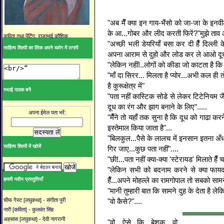
"अब मैँ क्या इन गाय-भैंसो को जा-जा के इनवी
के आ...गोबर और लीद करती फिरें?"मुझे ताव
कविता तथा पेंटिंग: राजाभाई कौशिक
"अच्छी भली डेयरियाँ बसा कर दी हैँ दिल्ली 
साहित्य शिल्पी का लिंक अपने ब्ळोग में लगायें
अपना आराम से दुहो और लोड कर ले आओ दूध 
"लेकिन नहीं!..लोगों को कीडा जो काटता है कि 
"माँ दा सिरर... मिलता है प्योर...अभी कल ही
है कुरूक्षेत्र में"
स्थाई पाठक बनें
"पता नहीं कास्टिक सोडे से लेकर टिटेनियम जैस
दूध का रंग और झाग बनाने के लिए".....
अपना ईमेल पता भरें:
"मैँने तो यहाँ तक सुना है कि दूध को गाढा कर
इस्तेमाल किया जाता है"...
"बिलकुल...पैसे के लालच में इनसान इतना अँध
साहित्य शिल्पी में खोजें
गिर जाए...कुछ पता नहीं"....
"छी!...पता नहीं क्या-क्या 'स्टेरायड' मिलाते हैँ चा
"लेकिन सभी को बदनाम करने से क्या फायदा
हैँ...अपने मोहल्ले का रामगोपाल तो सबको सामने 
हमारी नवीन प्रस्तुतियाँ
"मानी तुम्हारी बात कि सामने दुह के देता है लेक
"वो कैसे?"....
चीफ गेस्ट [लघुकथा] - संगीता पुरी
नारी [कविता] - कुलवंत सिंह
अहसास [लघुकथा] - देवी नागरानी
"वो ऐसे...कि बेशक वो