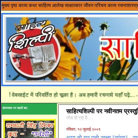
मुख्य पृष्ठ
काव्य
कथा साहित्य
आलेख
साक्षात्कार
जीवन परिचय
काव्य रचनाशास्त्
ेबसाईट में परिवर्तित हो चूका है। अब हमारी रचनाये यहाँ पढ़े... - www
अंतरजाल पर पहली बार..
साहित्यशिल्पी पर नवीनतम प्रस्तुत
लोड हो रहा है. . .
रविवार, १२ जुलाई २००९