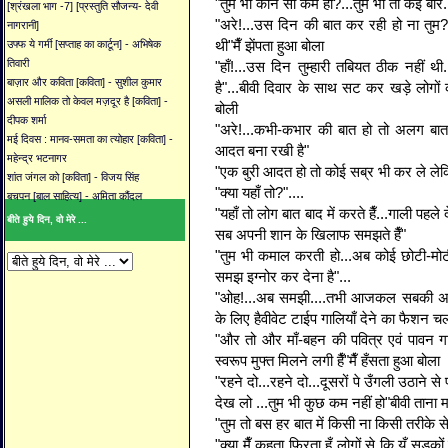
"तुम भी कौन सा कम हो?...तुम भी तो कई बार..
[श्रंखला भाग -7] [प्रस्तुति सौजन्य- देवी
"अरे!...उस दिन की बात कर रही हो ना तुम?
नागरानी]
थी"मैँ झेंपता हुआ बोला
उफ्फ ये गर्मी [सप्ताह का कार्टून] - अभिषेक
तिवारी
"हाँ!...उस दिन तुम्हारी तबियत ठीक नहीं
बाज़ार और कविता [कविता] - सुशील कुमार
है"...बीवी दिवार के साथ सट कर खड़े लोग
असली मालिक तो केवल मज़दूर है [कविता] -
बोली
दीपक शर्मा
"अरे!...कभी-कभार की बात हो तो अलग बात है
मई दिवस : मानव-समता का त्योहार [कविता] -
आदत बना रखी है"
महेन्द्र भटनागर
"एक बुरी आदत हो तो कोई सब्र भी कर ले लेकि
शांत जंगल को [कविता] - विजय सिंह
"क्या यहाँ तो?"....
बचपन [बाल साहित्य] - अमिता कौंदल
"यहाँ तो लोग बात बाद में करते हैँ...गाली पहले 
बीते हुये दिन, वो मेरे ...
सब अपनी शान के खिलाफ समझते हैँ"
"तुम भी कमाल करती हो...अब कोई छोटी-मोटी 
समझ इग्नोर कर देना है"...
"ओह!...अब समझी....तभी आजकल सबकी अट
के लिए हैवीवेट टाईप गालियाँ देने का फैशन चल
"और तो और माँ-बहन की पवित्र एवं पावन गा
स्वरूप मुफ्त मिलने लगी हैँ"मैँ हँसता हुआ बोला
"रहने दो...रहने दो...दूसरों पे उँगली उठाने से
देख लो ...तुम भी कुछ कम नहीं हो"बीवी ताना म
"तुम तो बस हर बात में किसी ना किसी तरीके स
"क्या मैँ कहता फिरता हूँ लोगों से कि यूँ सड़