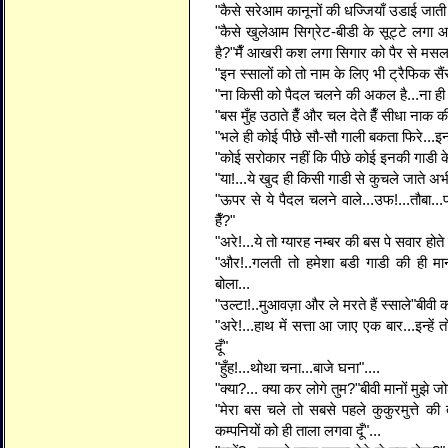
"कैसे सरेआम कानूनों की धज्जियाँ उडाई जाती ह
"कैसे खुलेआम सिग्रेट-बीडी के सूट्टे लगा
है?"मैँ आखरी कश लगा सिगार को पैर से मसलत
"इन स्सालों को तो नाम के लिए भी ट्रैफिक सैंस
"ना किसी को पैदल चलने की अकल है...ना ही 
"बस मुँह उठाते हैँ और चल देते हैँ सीधा नाक की
"भले ही कोई पीछे सौ-सौ गाली बकता फिरे...इन्
"कोई सरोकार नहीं कि पीछे कोई इनकी गाडी के
"या!...ये खुद ही किसी गाडी से कुचले जाते अभी
"ऊपर से ये पैदल चलने वाले...उफ!...तौबा...प
हैँ?"
"अरे!...ये तो ग्यारह नम्बर की बस पे सवार होते 
"और!..गलती तो हमेशा बडी गाडी की ही मानी ज
बोला...
"उल्टा!..मुआवज़ा और ले मरते हैं स्साले"बीवी 
"अरे!...हाथ में सत्ता आ जाए एक बार...इन्हें
दूँ"
"हुँह!...थोथा चना...बाजे घना"....
"क्या?... क्या कर लोगे तुम?"बीवी मानों मुझे ज
"मेरा बस चले तो सबसे पहले कुकुरमुत्ते 
कम्पनियों को ही ताला लगवा दूँ"...