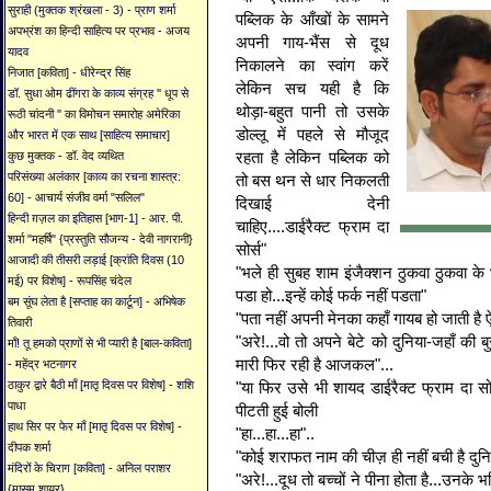
सुराही (मुक्तक श्रंखला - 3) - प्राण शर्मा
पब्लिक के आँखों के सामने
अपभ्रंश का हिन्दी साहित्य पर प्रभाव - अजय
अपनी गाय-भैंस से दूध
यादव
निकालने का स्वांग करें
निजात [कविता] - धीरेन्द्र सिंह
लेकिन सच यही है कि
डॉ. सुधा ओम ढींगरा के काव्य संग्रह '' धूप से
थोड़ा-बहुत पानी तो उसके
रूठी चांदनी '' का विमोचन समारोह अमेरिका
डोल्लू में पहले से मौजूद
और भारत में एक साथ [साहित्य समाचार]
रहता है लेकिन पब्लिक को
कुछ मुक्तक - डॉ. वेद व्यथित
परिसंख्या अलंकार [काव्य का रचना शास्त्र:
तो बस थन से धार निकलती
60] - आचार्य संजीव वर्मा "सलिल"
दिखाई देनी
हिन्दी ग़ज़ल का इतिहास [भाग-1] - आर. पी.
चाहिए....डाईरैक्ट फ्राम दा
शर्मा "महर्षि" {प्रस्तुति सौजन्य - देवी नागरानी}
सोर्स"
आजादी की तीसरी लड़ाई [क्रांति दिवस (10
"भले ही सुबह शाम इंजैक्शन ठुकवा ठुकवा के भ
मई) पर विशेष] - रूपसिंह चंदेल
पडा हो...इन्हें कोई फर्क नहीं पडता"
बम सूंघ लेता है [सप्ताह का कार्टून] - अभिषेक
"पता नहीं अपनी मेनका कहाँ गायब हो जाती है 
तिवारी
"अरे!...वो तो अपने बेटे को दुनिया-जहाँ की बु
माँ! तू हमको प्राणों से भी प्यारी है [बाल-कविता]
मारी फिर रही है आजकल"...
- महेंद्र भटनागर
"या फिर उसे भी शायद डाईरैक्ट फ्राम दा स
ठाकुर द्वारे बैठी माँ [मातृ दिवस पर विशेष] - शशि
पाधा
पीटती हुई बोली
हाथ सिर पर फेर माँ [मातृ दिवस पर विशेष] -
"हा...हा...हा"..
दीपक शर्मा
"कोई शराफत नाम की चीज़ ही नहीं बची है दुनिय
मंदिरों के चिराग [कविता] - अनिल पराशर
"अरे!...दूध तो बच्चों ने पीना होता है...उनक
{मासूम शायर}