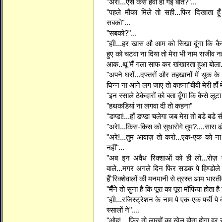
"अरे!...ऐसे कैसे हवा हो गई बात?"...
"पहले मौका मिले तो सही...फिर दिखाता हूँ त
सबको"...
"सबको?"...
"हाँ!...हर खास औ आम को सिखा दूंगा कि कैसे
हुए को चटवा ना दिया तो मेरा भी नाम राजीव नही
आक..थू"मैँ गला साफ कर खंखारता हुआ बोला..
"अपने घरों...दफ्तरों और तहखानों में थूक के
घिन्न ना आने लग जाए तो कहना"बीवी मेरी हाँ में
"इन स्साले ठेकेदारों को बता दूँगा कि कैसे लू
"हथकडियां ना लगवा दी तो कहना"
"डण्डा!...हाँ डण्डा चलेगा जब मेरा तो बडे बडे स
"अरे!...किस-किस को सुधारोगे तुम?....सारा ढाँ
"अरे!...तुम आवाज़ तो करो...एक-एक को ना
नहीं"...
"अब इन अवैध रिक्शाओं को ही लो...रोज़ त
वाले...मगर अगले दिन फिर सडक पे हिण्डोले
हैँ"रिक्शेवालों की मनमानी से त्रस्त आम भारत
"मैँने तो सुना है कि पूरा का पूरा मॉफिया होता 
"हाँ!...रजिस्ट्रेशन के नाम पे एक-एक पर्ची पे
स्सालों ने"....
"ओह!....फिर तो लाखों का खेल होता होगा हर र