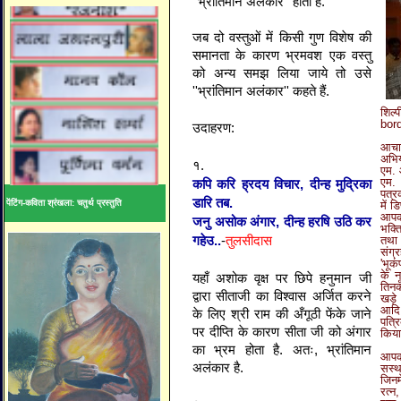
''
भ्रांतिमान
अलंकार
''
होता
है
.
जब
दो
वस्तुओं
में
किसी
गुण
विशेष
की
समानता
के
कारण
भ्रमवश
एक
वस्तु
को
अन्य
समझ
लिया
जाये
तो
उसे
''
भ्रांतिमान
अलंकार
''
कहते
हैं
.
शिल
bor
उदाहरण:
आचार
अभिय
१.
एम. 
एम.
कपि करि ह्रदय विचार, दीन्ह मुद्रिका
पत्र
डारि तब.
पेंटिंग-कविता श्रंखला: चतुर्थ प्रस्तुति
में ड
आपकी
जनु असोक अंगार, दीन्ह हरषि उठि कर
भक्त
गहेउ..
-
तुलसीदास
तथा 
संग्
'भूक
के न
यहाँ
अशोक
वृक्ष
पर
छिपे
हनुमान
जी
तिनक
द्वारा
सीताजी
का
विश्वास
अर्जित
करने
खड़े
आदि
के
लिए
श्री
राम
की
अँगूठी
फेंके
जाने
पत्र
पर
दीप्ति
के
कारण
सीता
जी
को
अंगार
किया
का
भ्रम
होता
है
.
अतः
,
भ्रांतिमान
आपको
अलंकार
है
.
सस्थ
जिनम
रत्न