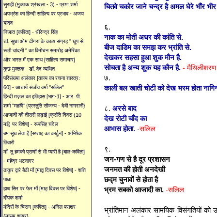
सुराही (मुक्तक श्रंखला - 3) - प्राण शर्मा
चितवे चकोर जाने चन्द्र है अमल घेरे भौंर भीर 
अपभ्रंश का हिन्दी साहित्य पर प्रभाव - अजय
यादव
६.
निजात [कविता] - धीरेन्द्र सिंह
नाक का मोती अधर की कांति से.
डॉ. सुधा ओम ढींगरा के काव्य संग्रह '' धूप से
बीज दाडिम का समझ कर भ्रांति से.
रूठी चांदनी '' का विमोचन समारोह अमेरिका
देखकर सहसा हुआ शुक मौन है.
और भारत में एक साथ [साहित्य समाचार]
सोचता है अन्य शुक यह कौन है.
-
मैथिलीशरण ग
कुछ मुक्तक - डॉ. वेद व्यथित
७.
परिसंख्या अलंकार [काव्य का रचना शास्त्र:
काली बल खाती चोटी को देख भरम होता नागि
60] - आचार्य संजीव वर्मा "सलिल"
हिन्दी ग़ज़ल का इतिहास [भाग-1] - आर. पी.
शर्मा "महर्षि" {प्रस्तुति सौजन्य - देवी नागरानी}
८.
अरसे बाद
आजादी की तीसरी लड़ाई [क्रांति दिवस (10
देख रोटी चाँद का
मई) पर विशेष] - रूपसिंह चंदेल
आभास होता.
-
सलिल
बम सूंघ लेता है [सप्ताह का कार्टून] - अभिषेक
तिवारी
९.
माँ! तू हमको प्राणों से भी प्यारी है [बाल-कविता]
जन-गण से है दूर प्रशासन
- महेंद्र भटनागर
जनमत की होती अनदेखी
ठाकुर द्वारे बैठी माँ [मातृ दिवस पर विशेष] - शशि
छद्म चुनावों से होता है
पाधा
भ्रम सबको आजादी का.
-सलिल
हाथ सिर पर फेर माँ [मातृ दिवस पर विशेष] -
दीपक शर्मा
मंदिरों के चिराग [कविता] - अनिल पराशर
भ्रांतिमान
अलंकार
सामयिक
विसंगतियों
को
उ
{मासूम शायर}