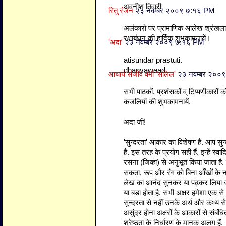
अवनीश तिवारी
रितु रंजन
२३ नवम्बर २००९ ७:१६ PM
अलंकारों पर प्रामाणिक आलेख श्रंखल
रक्षाबंधन की हार्दिक शुभकामनायें।
'अदा'
२३ नवम्बर २००९ ७:१६ PM
atisundar prastuti.
dhanyawaad.
आचार्य संजीव वर्मा 'सलिल'
२३ नवम्बर २००
सभी पाठकों, प्रशंसकों व् टिप्पणीकारों 
कजलियाँ की शुभकामनायें.
अदा जी!
'सुन्दरता' आकार का विशेषण है. आप सुन्दर
है. इस तरह के प्रयोग सही हैं. इन्हें स्व
रसना (जिव्हा) से अनुभूत किया जाता है. 
सकता. रूप और रंग को बिना आँखों के नह
लेख का आनंद सुनकर या पढ़कर लिया 
या बड़ा होता है. सभी अक्षर हमेशा एक से 
सुन्दरता से नहीं उनके अर्थ और कथ्य से
असुंदर होना अक्षरों के आकारों से संबंध
श्रेष्ठता के निर्धारण के मानक अलग हैं.