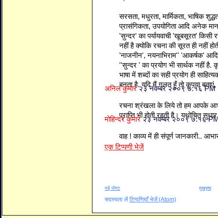
सरसता, मधुरता, मार्मिकता, भाषिक शुद्धत
प्रासंगिकता, उपयोगिता आदि अनेक मान
'सुन्दर' का पर्यायवाची 'खूबसूरत' किसी
नहीं है क्योकि रचना की सूरत ही नहीं होत
'नाजनीन', नयनाभिराम'' 'आकर्षक' आदि
''सुन्दर ' का प्रयोग भी सार्थक नहीं है. 
भाषा में शब्दों का सही प्रयोग ही साह
बनता है. यदि मैं गलत हूँ तो कृपया बताएं, म
अनिल कुमार
२३ नवम्बर २००९ ७:१६ PM
रचना श्रंखला के लिये तो हम आपके आभार
प्राप्ति भी होती रहती है। यथोचित सुधा
मोहिन्दर कुमार
२३ नवम्बर २००९ ७:१६ P
वाह ! काव्य में ही संपूर्ण जानकारी.. आभा
एक टिप्पणी भेजें
नई पोस्ट
मुखपृष्ठ
सदस्यता लें
टिप्पणियाँ भेजें (Atom)