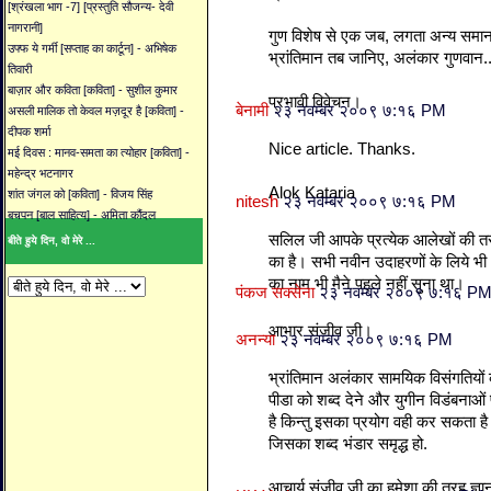
[श्रंखला भाग -7] [प्रस्तुति सौजन्य- देवी
नागरानी]
गुण विशेष से एक जब, लगता अन्य समा
उफ्फ ये गर्मी [सप्ताह का कार्टून] - अभिषेक
भ्रांतिमान तब जानिए, अलंकार गुणवान.
तिवारी
बाज़ार और कविता [कविता] - सुशील कुमार
प्रभावी विवेचन।
बेनामी
२३ नवम्बर २००९ ७:१६ PM
असली मालिक तो केवल मज़दूर है [कविता] -
दीपक शर्मा
Nice article. Thanks.
मई दिवस : मानव-समता का त्योहार [कविता] -
महेन्द्र भटनागर
Alok Kataria
शांत जंगल को [कविता] - विजय सिंह
nitesh
२३ नवम्बर २००९ ७:१६ PM
बचपन [बाल साहित्य] - अमिता कौंदल
सलिल जी आपके प्रत्येक आलेखों की त
बीते हुये दिन, वो मेरे ...
का है। सभी नवीन उदाहरणों के लिये भ
का नाम भी मैने पहले नहीं सुना था।
पंकज सक्सेना
२३ नवम्बर २००९ ७:१६ P
आभार संजीव जी।
अनन्या
२३ नवम्बर २००९ ७:१६ PM
भ्रांतिमान अलंकार सामयिक विसंगतियो
पीडा को शब्द देने और युगीन विडंबनाओ
है किन्तु इसका प्रयोग वही कर सकता ह
जिसका शब्द भंडार समृद्ध हो.
आचार्य संजीव जी का हमेशा की तरह ज्ञ