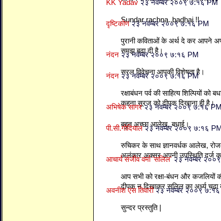
KK Yadav
२३ नवम्बर २००९ ७:१६ PM
Sundar rachna..badhai !!
दृष्टिकोण
२३ नवम्बर २००९ ७:१६ PM
पुरानी कविताओं के अर्थ दे कर आपने अ
समझ बढा दी है।
नंदन
२३ नवम्बर २००९ ७:१६ PM
सरल विवेचना आपकी विशेषता है।
नंदन
२३ नवम्बर २००९ ७:१६ PM
रक्षाबंधन पर्व की साहित्य शिल्पियों को
कहना सूरज को दीपक दिखाना ही है।
अभिषेक सागर
२३ नवम्बर २००९ ७:१६ P
बहुत अच्छा आलेख, बधाई।
पी.सी.गोदियाल
२३ नवम्बर २००९ ७:१६ P
रुचिकर के साथ ज्ञानवर्धक आलेख, रोजमर्
अलंकार अक्सर अपनी उपस्थिति दर्ज करव
आचार्य संजीव वर्मा 'सलिल'
२३ नवम्बर २००
आप सभी को रक्षा-बंधन और कजलियों की
दीपक न दिखाकर सलिल का अर्ध्य चढा दी
अवनीश एस तिवारी
२३ नवम्बर २००९ ७:१
सुन्दर प्रस्तुति |