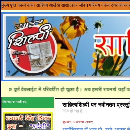
मुख्य पृष्ठ
काव्य
कथा साहित्य
आलेख
साक्षात्कार
जीवन परिचय
काव्य रचनाशास्त्
 पूर्ण वेबसाईट में परिवर्तित हो चूका है। अब हमारी रचनाये यहाँ पढ़े.
अंतरजाल पर पहली बार..
साहित्यशिल्पी पर नवीनतम प्रस्तुत
लोड हो रहा है. . .
बुधवार, ५ अगस्त २००९