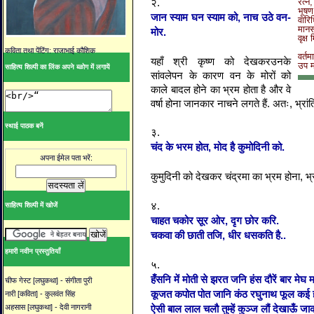
२.
रत्न
भूषण
जान स्याम घन स्याम को, नाच उठे वन-
वारि
मानस
मोर.
वृक्
कविता तथा पेंटिंग: राजाभाई कौशिक
वर्त
यहाँ
श्री
कृष्ण
को
देखकरउनके
उप मह
साहित्य शिल्पी का लिंक अपने ब्ळोग में लगायें
सांवलेपन
के
कारण
वन
के
मोरों
को
काले
बादल
होने
का
भ्रम
होता
है
और
वे
वर्षा
होना
जानकार
नाचने
लगते
हैं
.
अतः
,
भ्रां
स्थाई पाठक बनें
३.
चंद के भरम होत, मोद है कुमोदिनी को.
अपना ईमेल पता भरें:
कुमुदिनी को देखकर चंद्रमा का भ्रम होना, भ्
४.
साहित्य शिल्पी में खोजें
चाहत चकोर सूर ओर, दृग छोर करि.
चकवा की छाती तजि, धीर धसकति है..
हमारी नवीन प्रस्तुतियाँ
५.
हँसनि में मोती से झरत जनि हंस दौरें बार मेघ मा
चीफ गेस्ट [लघुकथा] - संगीता पुरी
कूजत कपोत पोत जानि कंठ रघुनाथ फूल कई हराप
नारी [कविता] - कुलवंत सिंह
ऐसी बाल लाल चलौ तुम्हें कुञ्ज लौं देखाऊँ ज
अहसास [लघुकथा] - देवी नागरानी