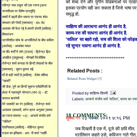
को
शब्द
देने
और
युगीन
विडंबनाओं
पर
प्रहा
रवीन्द्र नाथ ठाकुर की एक रचना [आज
इसका
प्रयोग
वही
कर
सकता
है
जिसे
भाषा
पर
जन्मदिवस पर विशेष प्रस्तुति]
समृद्ध
हो
.
बच्चों में बढ़ती हीन-भावना पर पंचनद शोध
संस्थान की गोष्ठी [समाचार] - डा० वेद
साहित्य की आराधना आनंद ही आनंद है.
आकाश-सी फैल गई है हमारी दोस्ती [कविता] -
काव्य-रस की साधना आनंद ही आनंद है.
विश्वरंजन
'सलिल' सा बहते रहो, सच की शिला को फोड़
प्रगतिशील सोच के अन्तर्विरोधों के बीच कविता
रहे सुन्दर भावना आनंद ही आनंद है.
[आलेख] - आकांक्षा यादव
जा बँधे शर्तों में लोग [ग़ज़ल] - द्विजेन्द्र द्विज
अपाहिज [लघुकथा] - मीनाक्षी जिजीविषा
********************************
तेजेन्द्र शर्मा कनाडा के हिन्दी लेखकों के बीच
[समाचार] - सुमन कुमार घई
Related Posts :
आचार्य संजीव वर्मा 'सलिल',
क
माँ वो बडी प्यारी है [कविता] - देवेश वशिष्ठ
Related Posts Widget [?]
"खबरी"
सी-डैक, पुणे का हिन्दी सूचना प्रौद्योगिकी के
क्षेत्र में महत्वपूर्ण योगदान (भाग-3) - डॉ.
Posted by साहित्य-शिल्पी
काजल बाजपेयी
Labels:
आचार्य संजीव वर्मा 'सलिल'
,
काव्य का रचन
मेरे पासपोर्ट का रंग [कविता] - तेजेन्द्र शर्मा
अलंकार एकावली, वर्णन क्रम अनुसार [काव्य
18 COMMENTS:
का रचना शास्त्र: ५९] - आचार्य संजीव वर्मा
सुषमा गर्ग
२३ नवम्बर २००९ ७:१६ PM
"सलिल"
देशनिकाला [कविता] - मोहिन्दर कुमार
जब दिखती है एक में, दूजे की छवि मीत.
ग़ज़ल का इतिहास - आर. पी शर्मा “महर्षि
भ्रांतिमान कहते उसे, कविजन गाते गीत.