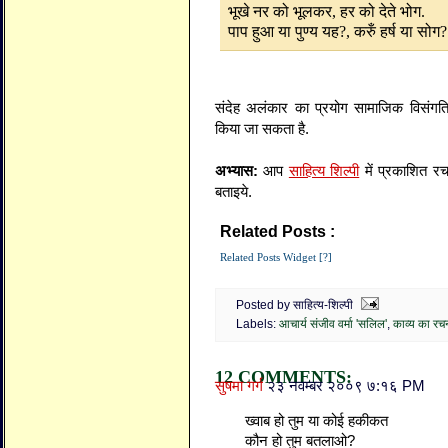
भूखे नर को भूलकर, हर को देते भोग.
पाप हुआ या पुण्य यह?, करुँ हर्ष या सो
संदेह अलंकार का प्रयोग सामाजिक विसंगतिय
किया जा सकता है.
अभ्यास:
आप
साहित्य शिल्पी
में प्रकाशित र
बताइये.
Related Posts :
आचार्य संजीव वर्मा 'सलिल',
क
Related Posts Widget [?]
Posted by साहित्य-शिल्पी
Labels:
आचार्य संजीव वर्मा 'सलिल'
,
काव्य का रचन
12 COMMENTS:
सुषमा गर्ग
२३ नवम्बर २००९ ७:१६ PM
ख्वाब हो तुम या कोई हकीकत
कौन हो तुम बतलाओ?