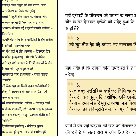
रवीन्द्र नाथ ठाकुर की एक रचना [आज
जन्मदिवस पर विशेष प्रस्तुति]
यहाँ द्रौपदी के चीरहरण की घटना के समय का
बच्चों में बढ़ती हीन-भावना पर पंचनद शोध
चीर के ढेर देखकर दर्शकों को संदेह हुआ कि स
संस्थान की गोष्ठी [समाचार] - डा० वेद
साड़ी है?
आकाश-सी फैल गई है हमारी दोस्ती [कविता] -
विश्वरंजन
२.
प्रगतिशील सोच के अन्तर्विरोधों के बीच कविता
को तुम तीन देव मँह कोऊ, नर नारायण क
[आलेख] - आकांक्षा यादव
जा बँधे शर्तों में लोग [ग़ज़ल] - द्विजेन्द्र द्विज
अपाहिज [लघुकथा] - मीनाक्षी जिजीविषा
तेजेन्द्र शर्मा कनाडा के हिन्दी लेखकों के बीच
यहाँ संदेह है कि सामने कौन उपस्थित है ? नर,
[समाचार] - सुमन कुमार घई
महेश).
माँ वो बडी प्यारी है [कविता] - देवेश वशिष्ठ
"खबरी"
३.
सी-डैक, पुणे का हिन्दी सूचना प्रौद्योगिकी के
परत चंद्र प्रतिबिम्ब कहुँ जलनिधि चमक
क्षेत्र में महत्वपूर्ण योगदान (भाग-3) - डॉ.
कै तरंग कर मुकुर लिए शोभित छवि छायो
काजल बाजपेयी
कै रास रमन में हरि मुकुट आभा जल बिखर
मेरे पासपोर्ट का रंग [कविता] - तेजेन्द्र शर्मा
कै जल-उर हरि मूरति बसत ना प्रतिबिम्
अलंकार एकावली, वर्णन क्रम अनुसार [काव्य
का रचना शास्त्र: ५९] - आचार्य संजीव वर्मा
"सलिल"
पानी में पड़ रही चंद्रमा की छवि को देखकर कव
देशनिकाला [कविता] - मोहिन्दर कुमार
की छवि है या लहर हाथ में दर्पण लिए है?, यह
ग़ज़ल का इतिहास - आर. पी शर्मा “महर्षि