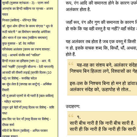
रूप, रंग आदि की समानता होने के कारण उपमे
सुराही (मुक्तक श्रंखला - 3) - प्राण शर्मा
अलंकार होता है.
अपभ्रंश का हिन्दी साहित्य पर प्रभाव - अजय
यादव
निजात [कविता] - धीरेन्द्र सिंह
जहाँ रूप, रंग और गुण की समानता के कारण 
डॉ. सुधा ओम ढींगरा के काव्य संग्रह '' धूप से
हो सके कि यह वही वस्तु है या नहीं? वहाँ संदेह
रूठी चांदनी '' का विमोचन समारोह अमेरिका
और भारत में एक साथ [साहित्य समाचार]
यह अलंकार तब होता है जब एक वस्तु में किसी द
कुछ मुक्तक - डॉ. वेद व्यथित
न हो. इसके वाचक शब्द कि, किधौं, धौं, अथवा
परिसंख्या अलंकार [काव्य का रचना शास्त्र:
होते हैं.
60] - आचार्य संजीव वर्मा "सलिल"
हिन्दी ग़ज़ल का इतिहास [भाग-1] - आर. पी.
यह-वह का संशय बने, अलंकार संदेह
शर्मा "महर्षि" {प्रस्तुति सौजन्य - देवी नागरानी}
निश्चय बिन हिलता लगे, विश्वासों का गेह
आजादी की तीसरी लड़ाई [क्रांति दिवस (10
मई) पर विशेष] - रूपसिंह चंदेल
इस-उस के निश्चय बिना हो मन हो डांवा
बम सूंघ लेता है [सप्ताह का कार्टून] - अभिषेक
अलंकार संदेह को, ऊहापोह से तोल..
तिवारी
माँ! तू हमको प्राणों से भी प्यारी है [बाल-कविता]
- महेंद्र भटनागर
उदाहरण:
ठाकुर द्वारे बैठी माँ [मातृ दिवस पर विशेष] - शशि
पाधा
१.
हाथ सिर पर फेर माँ [मातृ दिवस पर विशेष] -
सारी बीच नारी है कि नारी बीच सारी है.
दीपक शर्मा
सारी ही कि नारी है कि नारी ही कि सारी 
मंदिरों के चिराग [कविता] - अनिल पराशर
{मासूम शायर}