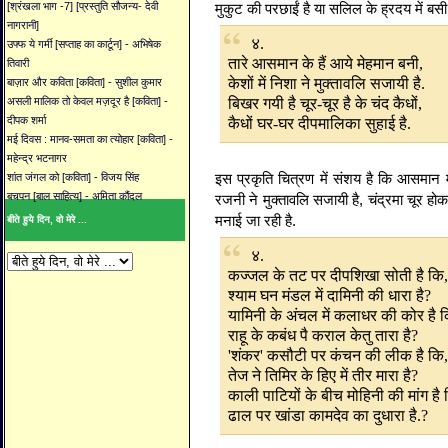
मुकुट की परछाईं है या सलिल के ह्रदय में बसी 
[श्रंखला भाग -7] [प्रस्तुति सौजन्य- देवी
नागरानी]
४.
उफ्फ ये गर्मी [सप्ताह का कार्टून] - अभिषेक
तारे आसमान के हैं आये मेहमान बनी,
तिवारी
केशों में निशा ने मुक्तावलि सजायी है.
बाज़ार और कविता [कविता] - सुशील कुमार
बिखर गयी है चूर-चूर है के चंद कैधों,
असली मालिक तो केवल मज़दूर है [कविता] -
कैधों घर-घर दीपमालिका सुहाई है.
दीपक शर्मा
मई दिवस : मानव-समता का त्योहार [कविता] -
महेन्द्र भटनागर
इस प्रकृति चित्रण में संशय है कि आसमान 
शांत जंगल को [कविता] - विजय सिंह
बचपन [बाल साहित्य] - अमिता कौंदल
रजनी ने मुक्तावलि सजायी है, चंद्रमा चूर हो
मनाई जा रही है.
बीते हुये दिन, वो मेरे ...
४.
कज्जल के तट पर दीपशिखा सोती है कि,
श्याम घन मंडल में दामिनी की धारा है?
यामिनी के अंचल में कलाधर की कोर है क
राहू के कबंध पै कराल केतु तारा है?
'शंकर' कसौटी पर कंचन की लीक है कि,
तेज ने तिमिर के हिए में तीर मारा है?
काली पाटियों के बीच मोहिनी की मांग है 
ढाल पर खांडा कामदेव का दुधारा है.?