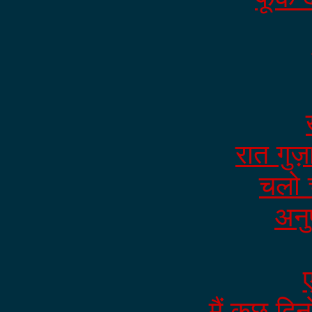
रात गुज़
चलो च
अनु
मैं कुछ दिन