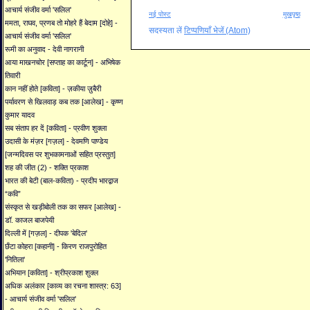
आचार्य संजीव वर्मा 'सलिल'
नई पोस्ट
मुखपृष्ठ
ममता, राघव, प्रणब तो मोहरे हैं बेदाम [दोहे] -
सदस्यता लें
टिप्पणियाँ भेजें (Atom)
आचार्य संजीव वर्मा 'सलिल'
रूमी का अनुवाद - देवी नागरानी
आया माखनचोर [सप्ताह का कार्टून] - अभिषेक
तिवारी
कान नहीं होते [कविता] - ज़कीया ज़ुबैरी
पर्यावरण से खिलवाड़ कब तक [आलेख] - कृष्ण
कुमार यादव
सब संताप हर दें [कविता] - प्रवीण शुक्ला
उदासी के मंज़र [गज़ल] - देवमणि पाण्डेय
[जन्मदिवस पर शुभकामनाओं सहित प्रस्तुत]
शह की जीत (2) - शक्ति प्रकाश
भारत की बेटी (बाल-कविता) - प्रदीप भारद्वाज
“कवि”
संस्कृत से खड़ीबोली तक का सफर [आलेख] -
डॉ. काजल बाजपेयी
दिल्ली में [गज़ल] - दीपक 'बेदिल'
छँटा कोहरा [कहानी] - किरण राजपुरोहित
'नितिला'
अभियान [कविता] - श्रीप्रकाश शुक्ल
अधिक अलंकार [काव्य का रचना शास्त्र: 63]
- आचार्य संजीव वर्मा 'सलिल'