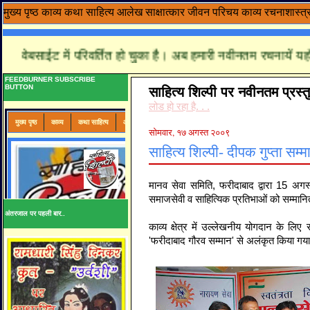
मुख्य पृष्ठ
काव्य
कथा साहित्य
आलेख
साक्षात्कार
जीवन परिचय
काव्य रचनाशास्त्
्ण वेबसाईट में परिवर्तित हो चुका है। अब हमारी नवीनतम रचनायें यहाँ पढ़
FEEDBURNER SUBSCRIBE
BUTTON
साहित्य शिल्पी पर नवीनतम प्रस्तु
लोड हो रहा है. . .
सोमवार, १७ अगस्त २००९
साहित्य शिल्पी- दीपक गुप्ता सम्
मानव सेवा समिति, फरीदाबाद द्वारा 15 अग
समाजसेवी व साहित्यिक प्रतिभाओं को सम्मान
अंतरजाल पर पहली बार..
काव्य क्षेत्र में उल्लेखनीय योगदान के लिए स
'फरीदाबाद गौरव सम्मान' से अलंकृत किया
गय