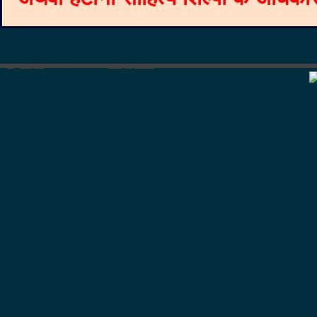
©
Blogger templates
The Professional Template
by
Ourblogtemplates.com
2008