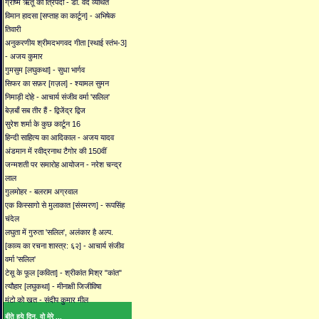
ग्रीष्म ऋतू की त्रिपदी - डॉ. वेद व्यथित
विमान हादसा [सप्ताह का कार्टून] - अभिषेक
तिवारी
अनुकरणीय श्रीमदभगवद गीता [स्थाई स्तंभ-3]
- अजय कुमार
गुमसुम [लघुकथा] - सुधा भार्गव
सिफर का सफ़र [ग़ज़ल] - श्यामल सुमन
निमाड़ी दोहे - आचार्य संजीव वर्मा 'सलिल'
बेज़बाँ सब तीर हैं - द्विजेंद्र द्विज
सुरेश शर्मा के कुछ कार्टून 16
हिन्दी साहित्य का आदिकाल - अजय यादव
अंडमान में रवीद्रनाथ टैगोर की 150वीं
जन्मशती पर समारोह आयोजन - नरेश चन्द्र
लाल
गुलमोहर - बलराम अग्रवाल
एक किस्सागो से मुलाकात [संस्मरण] - रूपसिंह
चंदेल
लघुता में गुरुता 'सलिल', अलंकार है अल्प.
[काव्य का रचना शास्त्र: ६२] - आचार्य संजीव
वर्मा 'सलिल'
टेसू के फूल [कविता] - श्रीकांत मिश्र "कांत"
त्यौहार [लघुकथा] - मीनाक्षी जिजीविषा
मंटो को खत - संदीप कुमार मील
बीते हुये दिन, वो मेरे ...