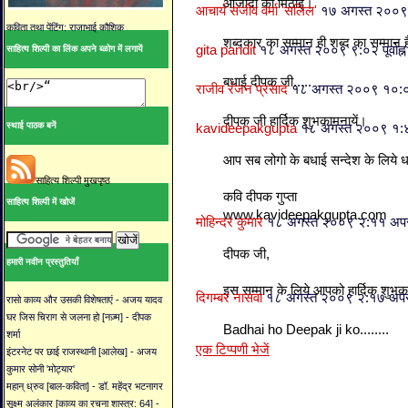
आजादी की मिठाई।
आचार्य संजीव वर्मा 'सलिल'
१७ अगस्त २००९ 
कविता तथा पेंटिंग: राजाभाई कौशिक
शब्दकार का सम्मान ही शब्द का सम्मान ह
gita pandit
१८ अगस्त २००९ ९:०२ पूर्वाह्न
साहित्य शिल्पी का लिंक अपने ब्ळोग में लगायें
बधाई दीपक जी.....
राजीव रंजन प्रसाद
१८ अगस्त २००९ १०:०४ प
दीपक जी हार्दिक शुभकामनायें।
स्थाई पाठक बनें
kavideepakgupta
१८ अगस्त २००९ १:४
आप सब लोगो के बधाई सन्देश के लिये ध
साहित्य शिल्पी मुखपृष्ठ
कवि दीपक गुप्ता
साहित्य शिल्पी में खोजें
www.kavideepakgupta.com
मोहिन्दर कुमार
१८ अगस्त २००९ २:११ अपरा
दीपक जी,
हमारी नवीन प्रस्तुतियाँ
इस सम्मान के लिये आपको हार्दिक शुभका
दिगम्बर नासवा
१८ अगस्त २००९ २:१७ अपरा
रासो काव्य और उसकी विशेषताएं - अजय यादव
घर जिस चिराग से जलना हो [नज़्म] - दीपक
Badhai ho Deepak ji ko........
शर्मा
एक टिप्पणी भेजें
इंटरनेट पर छाई राजस्थानी [आलेख] - अजय
कुमार सोनी 'मोट्यार'
महान् ध्रुव [बाल-कविता] - डॉ. महेंद्र भटनागर
सूक्ष्म अलंकार [काव्य का रचना शास्त्र: 64] -