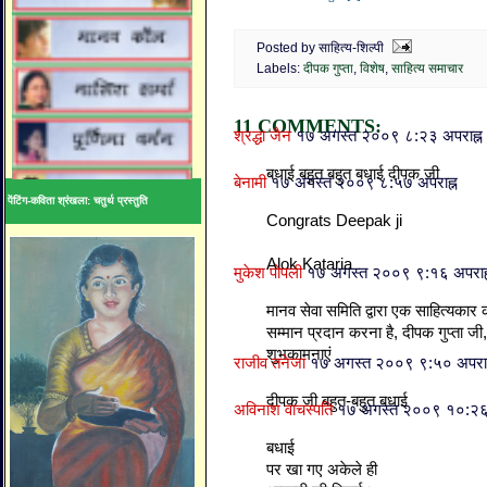
Posted by साहित्य-शिल्पी
Labels:
दीपक गुप्ता
,
विशेष
,
साहित्य समाचार
11 COMMENTS:
श्रद्धा जैन
१७ अगस्त २००९ ८:२३ अपराह्न
बधाई बहुत बहुत बधाई दीपक जी
बेनामी
१७ अगस्त २००९ ८:५७ अपराह्न
पेंटिंग-कविता श्रंखला: चतुर्थ प्रस्तुति
Congrats Deepak ji
Alok Kataria
मुकेश पोपली
१७ अगस्त २००९ ९:१६ अपराह्
मानव सेवा समिति द्वारा एक साहित्‍यकार 
सम्‍मान प्रदान करना है, दीपक गुप्‍ता 
शुभकामनाएं
राजीव तनेजा
१७ अगस्त २००९ ९:५० अपराह
दीपक जी बहुत-बहुत बधाई
अविनाश वाचस्पति
१७ अगस्त २००९ १०:२६ 
बधाई
पर खा गए अकेले ही