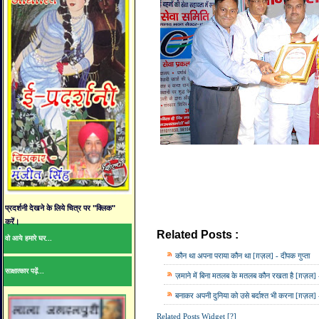
प्रदर्शनी देखने के लिये चित्र पर "क्लिक"
करें।
Related Posts :
दीपक गुप्ता,
विशेष,
साहित्य 
वो आये हमारे घर...
कौन था अपना पराया कौन था [ग़ज़ल] - दीपक गुप्ता
साक्षात्कार पढ़ें...
ज़माने में बिना मतलब के मतलब कौन रखता है [ग़ज़ल] -
बनाकर अपनी दुनिया को उसे बर्दाश्त भी करना [ग़ज़ल] -
Related Posts Widget [?]