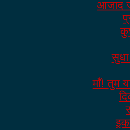
आजाद ज
प्
कु
सुधा
माँ! तुम 
दिव
र
इक