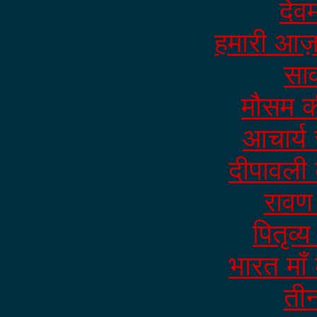
देव
हमारी आज
सा
मौसम क
आचार्य
दीपावली 
रावण 
पितृव्य
भारत माँ 
तीन