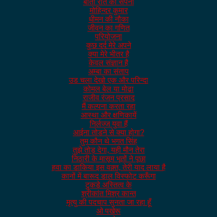
बीती रात का सपना
मोहिन्दर कुमार
धीमन की नौका
जीवन का गणित
परियोजना
कुछ दर्द मेरे अपने
क्या मेरे भीतर है
केवल संज्ञान है
अम्बा का संताप
उड चला देखो एक और परिन्दा
कोमल बेल या मोढा
राजीव रंजन प्रसाद
मैं कल्पना करता रहा
आस्था और क्षणिकायें
निर्लज्ज युवा हैं
आईना तोडने से क्या होगा?
तुम कौन थे भगत सिंह
तुझे तोड़ देगा, यही मौन तेरा
निठारी के मासूम भूतों ने पूछा
हवा का डाकिया इस वक़्त, तेरी याद लाया है
कानों में बारूद डाल विस्फोट करूँगा
टुकडे अस्तित्व के
श्रीकांत मिश्र कान्त
मृत्यु की पदचाप सुनता जा रहा हूँ
ओ पखेरू