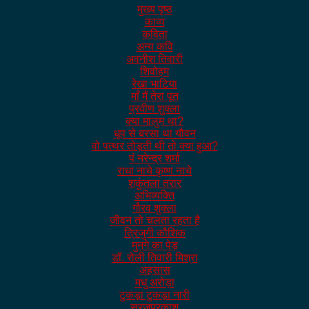
मुख्य पृष्ठ
काव्य
कविता
अन्य कवि
अवनीश तिवारी
शिवोहम
रेखा भाटिया
माँ मैं तेरा पूत
प्रवीण शुक्ला
क्या मालुम था?
धूप से बरसा था यौवन
वो पत्थर तोड़ती थी तो क्या हुआ?
पं नरेन्द्र शर्मा
राधा नाचे कृष्ण नाचे
शकुंतला तरार
अभिव्यक्ति
गौरव शुक्ला
जीवन तो चलता रहता है
त्रिजुगी कौशिक
मुनगे का पेड़
डॉ. रोली तिवारी मिश्रा
अहसास
मधु अरोड़ा
टुकड़ा टुकड़ा नारी
सूरजप्रकाश