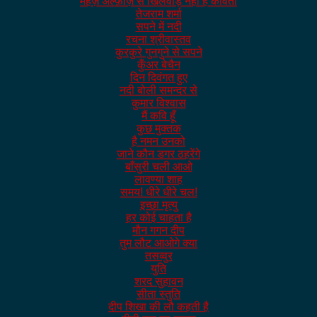
महज़ अल्फ़ाज़ से खिलवाड़ नहीं है कविता
तेजराम शर्मा
सपने में नदी
रचना श्रीवास्तव
कुरकुरे गुनगुने से सपने
कुँअर बेचैन
दिन दिवंगत हुए
नदी बोली समन्दर से
कुमार विश्वास
मैं कवि हूँ
कुछ मुक्तक
है नमन उनको
जाने कौन डगर ठहरेंगे
बाँसुरी चली आओ
लावण्या शाह
समय! धीरे धीरे चल!
इच्छा मृत्यु
हर कोई चाहता है
मौन गगन दीप
तुम लौट आओगे क्या
तसव्वुर
युति
शरद सुहावन
सीता स्तुति
दीप शिखा की लौ कहती है