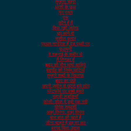
तुम्हारा चेहरा
धरती के फूल
युग पुरूष
पुरू
कौन हूँ मैं
दिया नहीं जलेगा
धूप आने दो
सुशील कुमार
प्रथम नागरिक हैं पेड़ पृथ्वी पर
फूलमुनी
वे शहनाई के कबीर थे
मैं तिनका हूँ
हृदय की मौन भाषा चाहिये
बंदगाँव की निर्मम घाटियाँ
तुम्हारे शब्दों के खिलाफ़
हृदय का पंछी
अपनी ज़मीन से छूटते हुये लोग
प्लेटफॉर्म पर बच्चे हमारे
पहाड़ी लड़कियाँ
कोसी- शोक में डूबी एक नदी
योगेश समदर्शी
आह्! तिरंगा, वाह! तिरंगा
बात बात की खाते हैं
जीना चाहते हैं वह मर कर
बरगद मिला उदास