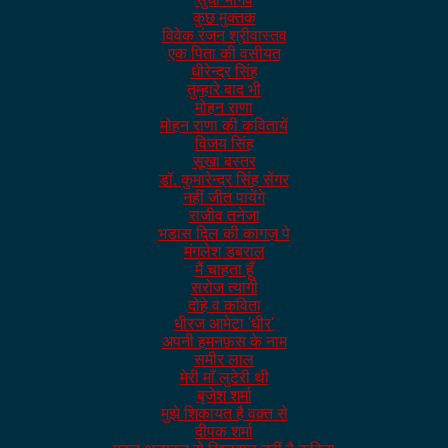
कुछ मुक्तक
विवेक रंजन श्रीवास्तव
एक पिता की वसीयत
धीरेन्द्र सिंह
तुम्हारे बाद भी
मोहन राणा
मोहन राणा की कवितायें
विजय सिंह
सूखा बस्तर
डॉ. कुमारेन्द्र सिंह सेंगर
नहीं जीत पायेंगे
राजीव तनेजा
भडास दिल की कागज़ पे
मंगलेश डबराल
मैं चाहता हूँ
सरोज त्यागी
दोहे व कविता
धीरज आमेटा 'धीर'
अपनी हमनफ़स के नाम
समीर लाल
मेरी माँ लुटेरी थी
बृजेश शर्मा
मुझे शिकायत है वक़्त से
दीपक शर्मा