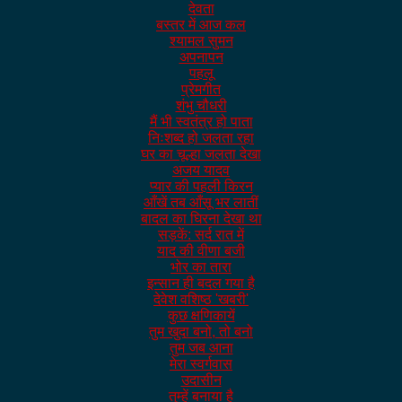
देवता
बस्तर में आज कल
श्यामल सुमन
अपनापन
पहलू
प्रेमगीत
शंभु चौधरी
मैं भी स्वतंत्र हो पाता
निःशब्द हो जलता रहा
घर का चूल्हा जलता देखा
अजय यादव
प्यार की पहली किरन
आँखें तब आँसू भर लातीं
बादल का घिरना देखा था
सड़कें: सर्द रात में
याद की वीणा बजी
भोर का तारा
इन्सान ही बदल गया है
देवेश वशिष्ठ 'खबरी'
कुछ क्षणिकायें
तुम खुदा बनो, तो बनो
तुम जब आना
मेरा स्वर्गवास
उदासीन
तुम्हें बनाया है