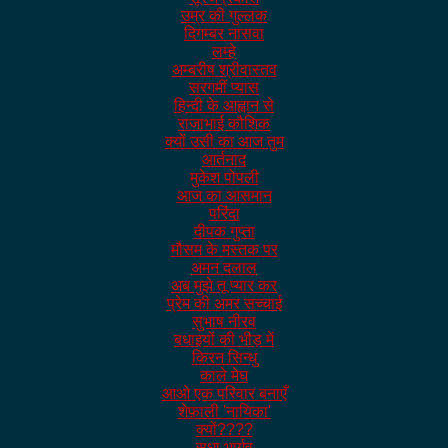
उम्र की गुल्लक
दिगम्बर नासवा
लम्हे
अम्बरीष श्रीवास्तव
सरगमीं प्यास
हिन्दी के आह्वान से
राजाभाई कौशिक
क्यों उसी का आज तुम
आर्तनाद
मुकेश पोपली
आज का आसमान
परिंदा
दीपक गुप्ता
मौसम के मस्तक पर
अमन दलाल
अब मुझे तू प्यार कर
प्रेम की अमर सच्चाई
सुभाष नीरव
बधाइयों की भीड़ में
किरन सिन्धु
काले मेघ
आओ एक परिवार बनाएँ
शेफ़ाली 'नायिका'
क्यों????
सुधा भार्गव