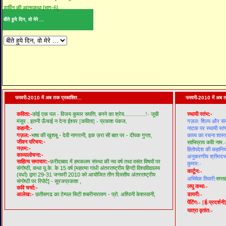
डार्विन की आत्मकथा [भाग-6],
बीते हुये दिन, वो मेरे ...
फरवरी-2010 में अब तक प्रकाशित...
फरवरी-2010 में अब त
कोई एक पल - विजय कुमार सपत्ति,
बनने का श्रेय..............!- जूबी
कविता:-
स्थायी स्तंभ:-
मंसूर ,
इतनी ऊँचाई न देना ईश्वर [कविता] - प्रकाश पंकज,
गज़ल: शिल्प और सं
नाटक पर स्थायी स्तं
कहानी:-
काव्य का रचना शास्त
गज़ल:-
भाषा की खुशबू - देवी नागरानी,
इक ज़रा सी बात पर - दीपक गुप्ता,
जीवन परिचय:-
साभिप्राय कवि नाम.-
नज़म:-
हितोपदेश की कहानियो
काव्यालोचना:-
अनुकरणीय श्रीमदभगव
साहित्य समाचार:-
फ़रीदाबाद में हमकलम संस्था की नव वर्ष तथा वसंत विषयों पर
कुमार:-
संगोष्ठी,
कथा यू.के. के 15 वर्ष [महात्मा गांधी अंतरराष्ट्रीय हिन्दी विश्वविद्यालय
कार्टून:-
(वर्धा) द्वारा 29-31 जनवरी 2010 को आयोजित तीन दिवसीय अंतरराष्ट्रीय
अभिषेक तिवारी:
सप्ता
संगोष्ठी पर रिपोर्ट] - सूरजप्रकाश ,
लघु कथा:-
कवि चर्चा:-
डायरी:-
आलेख:-
छतीसगढ का टेम्पल सिटी शबरीनारायण - प्रो. अश्विनी केशरवानी,
पेंटिंग:-
[ई-प्रदर्शनी
यात्रा वृतांत:-