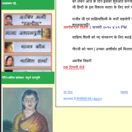
को लेकर आज के दिन इसकी शुरुआत करना भ
साक्षात्कार पढ़ें...
जी हिन्दी के इस विकास यात्रा के लिए सारे 
राजीव जी एवं साहित्यशिल्पी के सभी सहयोगी
शुभकामनाएँ!!
अवनीश एस तिवारी
८ फरवरी २०१० ४:०१ PM
साहित्य शिल्पी को नए संस्करण के लिए बधाई
नीरजी को नमन | उनका आशीर्वाद हमें मिलाता
अवनीश तिवारी
एक टिप्पणी भेजें
पेंटिंग-कविता श्रंखला: चतुर्थ प्रस्तुति
नई पोस्ट
मुखपृष्ठ
सदस्यता लें
टिप्पणियाँ भेजें (Atom)