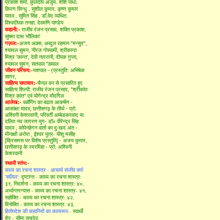
प्रकाश शर्मा,
कुलदीप अंजुम,
शशि पाधा,
किरण सिन्धु ,
सुशील कुमार,
कृष्ण कुमार
यादव ,
सुमित सिंह ,
डॉ.वेद व्यथित,
विश्वदीपक तनहा,
देवमणि पाण्डेय
राजीव रंजन प्रसाद,
शक्ति प्रकाश,
कहानी:-
सुषमा दास 'मौलिका'
गज़ल:-
अजय अक़्स,
अब्दुल रहमान "मन्सूर",
श्यामल सुमन,
नीरज गोस्वामी,
श्रीकान्त
मिश्र 'कान्त',
देवी नागरानी,
दीपक गुप्ता,
श्यामल सुमन,
सतपाल "ख़्याल
जीवन परिचय:-
यशपाल - (प्रस्तुति: अभिषेक
सागर,
साहित्य समाचार:-
चैनल वन से प्रसारित हुए
साहित्य शिल्पी:
राजीव रंजन प्रसाद,
"श्रीकांत
मिश्र कांत" एवं योगेन्द्र मौदगिल
आलेख:-
ब्ळॉगिंग का बढता आकर्षण -
आकांक्षा यादव,
छत्तीसगढ़ के तीर्थ - प्रो.
अश्विनी केशरवानी,
परिवर्ती अम्बेडकरवाद या
दलित नव जागरण युग- डॉ० वीरेन्द्र सिंह
यादव ,
कोपेनहेगन वार्ता का दुःखद अंत -
मीनाक्षी अरोरा ,
ईश्वर पुत्र- यीशु मसीह
[क्रिसमस पर विशेष प्रस्तुति] - अजय कुमार,
छत्तीसगढ़ के रमरमिहा - प्रो. अश्विनी
केशरवानी
स्थायी स्तंभ:-
काव्य का रचना शास्त्र - आचार्य संजीव वर्मा
'सलिल':
दृष्टान्त - काव्य का रचना शास्त्र:
३९,
निदर्शना - काव्य का रचना शास्त्र: ४०,
अर्थान्तरन्यास - काव्य का रचना शास्त्र- ४१,
सहोक्ति - काव्य का रचना शास्त्र: ४२,
विनोक्ति - काव्य का रचना शास्त्र: ४३,
हितोपदेश की कहानियों का काव्यरूप:-
स्वार्थी
शेर - सीमा सचदेव,