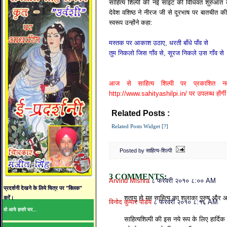
साहित्य शिल्पी की नई साइट की विधिवत शुरुआत 
देवेश वशिष्ठ ने नीरज जी से दूरभाष पर बातचीत की
स्वरूप उन्होंने कहा:
मस्तक पर आकाश उठाए, धरती बाँधे पाँव से
तुम निकलो जिस गाँव से, सूरज निकले उस गाँव से
आज से साहित्य शिल्पी पर प्रकाशित न
http://www.sahityashilpi.in/ पर उपलब्ध होंगी
Related Posts :
Related Posts Widget [?]
Posted by साहित्य-शिल्पी
3 COMMENTS:
Arvind Mishra
८ फरवरी २०१० ८:०० AM
प्रदर्शनी देखने के लिये चित्र पर "क्लिक"
शतायु हो यह साहित्य का शलाका पुरुष 
करें।
विनोद कुमार पांडेय
८ फरवरी २०१० ८:१६ AM
वो आये हमारे घर...
साहित्यशिल्पी की इस नये रूप के लिए हार्द