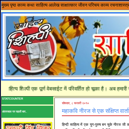
मुख्य पृष्ठ
काव्य
कथा साहित्य
आलेख
साक्षात्कार
जीवन परिचय
काव्य रचनाशास्त्
हित्य शिल्पी एक पूर्ण वेबसाईट में परिवर्तित हो चूका है। अब हमारी 
STATCOUNTER
सोमवार, ८ फरवरी २०१०
महाकवि नीरज से एक संक्षिप्त वार्त
अंतरजाल पर पहली बार..
हिन्दी साहित्य में एक युग-पुरुष बन चुके नीरज