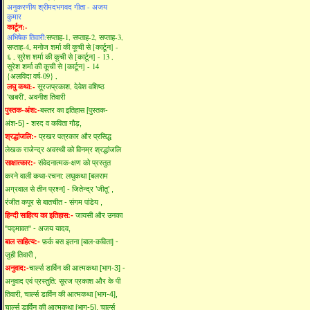
अनुकरणीय श्रीमदभगवद गीता - अजय
कुमार
कार्टून:-
अभिषेक तिवारी:
सप्ताह-1,
सप्ताह-2,
सप्ताह-3,
सप्ताह-4,
मनोज शर्मा की कूची से [कार्टून] -
६ ,
सुरेश शर्मा की कूची से [कार्टून] - 13 ,
सुरेश शर्मा की कूची से [कार्टून] - 14
{अलविदा वर्ष-09} ,
लघु कथा:-
सूरजप्रकाश,
देवेश वशिष्ठ
'खबरी',
अवनीश तिवारी
पुस्तक-अंश:-
बस्तर का इतिहास [पुस्तक-
अंश-5] - शरद व कविता गौड़,
श्रद्धांजलि:-
प्रखर पत्रकार और प्रसिद्ध
लेखक राजेन्द्र अवस्थी को विनम्र श्रद्धांजलि
साक्षात्कार:-
संवेदनात्मक-क्षण को प्रस्तुत
करने वाली कथा-रचना: लघुकथा [बलराम
अग्रवाल से तीन प्रश्न] - जितेन्द्र ’जीतू’ ,
रंजीत कपूर से बातचीत - संगम पांडेय ,
हिन्दी साहित्य का इतिहास:-
जायसी और उनका
"पद्मावत" - अजय यादव,
बाल साहित्य:-
फ़र्क बस इतना [बाल-कविता] -
जुही तिवारी ,
अनुवाद:-
चार्ल्स डार्विन की आत्मकथा [भाग-3] -
अनुवाद एवं प्रस्तुति: सूरज प्रकाश और के पी
तिवारी,
चार्ल्स डार्विन की आत्मकथा [भाग-4],
चार्ल्स डार्विन की आत्मकथा [भाग-5],
चार्ल्स