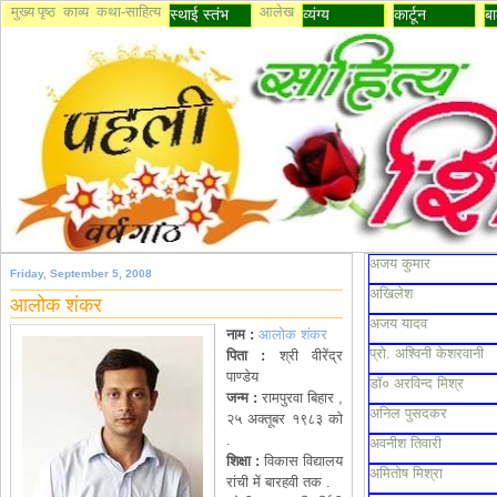
मुख्य पृष्ठ
काव्य
कथा-साहित्य
आलेख
स्थाई स्तंभ
व्यंग्य
कार्टून
बा
अजय कुमार
Friday, September 5, 2008
अखिलेश
आलोक शंकर
अजय यादव
नाम
:
आलोक शंकर
प्रो. अश्विनी केशरवानी
पिता
:
श्री वीरेंद्र
पाण्डेय
डॉ० अरविन्द मिश्र
जन्म
:
रामपुरवा बिहार ,
अनिल पुसदकर
२५ अक्तूबर १९८३ को
.
अवनीश तिवारी
शिक्षा
:
विकास विद्यालय
अमितोष मिश्रा
रांची में बारहवी तक .