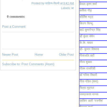
Posted by
साहित्य-शिल्पी
at
9:41 AM
केवल कृष्ण शर्मा
Labels:
आ
कविता गौड़
0 comments:
कीर्तिश भट्ट
किरण सिन्धु
Post a Comment
डा0 कुमारेन्द्र सिंह
डाँ कुंवर बेचैन
के.के. यादव
डॉ॰ कुमार विश्वास
Newer Post
Home
Older Post
गीतांजलि श्री
गौरव शुक्ला
Subscribe to:
Post Comments (Atom)
गौतम राजरिशी
डॉ गरिमा तिवारी
गीता पंडित (शमा)
चित्रा मुद्गल
जयप्रकाश मानस
ज़ाकिर अली ‘रजनीश’