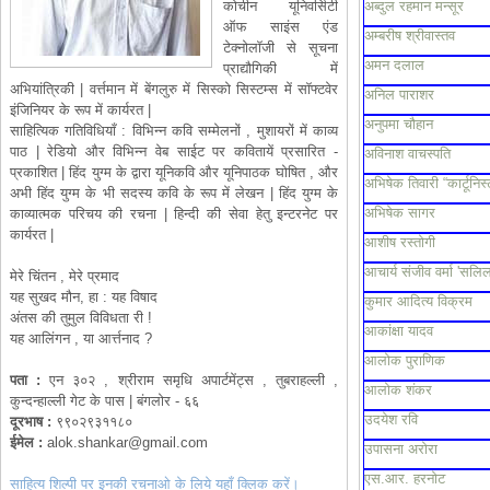
कोचीन यूनिवर्सिटी
अब्दुल रहमान मन्सूर
ऑफ साइंस एंड
अम्बरीष श्रीवास्तव
टेक्नोलॉजी से सूचना
अमन दलाल
प्राद्यौगिकी में
अभियांत्रिकी | वर्त्तमान में बेंगलुरु में सिस्को सिस्टम्स में सॉफ्टवेर
अनिल पाराशर
इंजिनियर के रूप में कार्यरत |
अनुपमा चौहान
साहित्यिक गतिविधियाँ : विभिन्न कवि सम्मेलनों , मुशायरों में काव्य
पाठ | रेडियो और विभिन्न वेब साईट पर कवितायें प्रसारित -
अविनाश वाचस्पति
प्रकाशित | हिंद युग्म के द्वारा यूनिकवि और यूनिपाठक घोषित , और
अभिषेक तिवारी “कार्टूनिस्
अभी हिंद युग्म के भी सदस्य कवि के रूप में लेखन | हिंद युग्म के
अभिषेक सागर
काव्यात्मक परिचय की रचना | हिन्दी की सेवा हेतु इन्टरनेट पर
कार्यरत |
आशीष रस्तोगी
आचार्य संजीव वर्मा 'सलिल
मेरे चिंतन , मेरे प्रमाद
यह सुखद मौन, हा : यह विषाद
कुमार आदित्य विक्रम
अंतस की तुमुल विविधता री !
आकांक्षा यादव
यह आलिंगन , या आर्त्तनाद ?
आलोक पुराणिक
पता
:
एन ३०२ , श्रीराम समृधि अपार्टमेंट्स , तुबराहल्ली ,
आलोक शंकर
कुन्दन्हाल्ली गेट के पास | बंगलोर - ६६
उदयेश रवि
दूरभाष
:
९९०२९३११८०
ईमेल
:
alok.shankar@gmail.com
उपासना अरोरा
एस.आर. हरनोट
साहित्य शिल्पी पर इनकी रचनाओ के लिये यहाँ क्लिक करें।