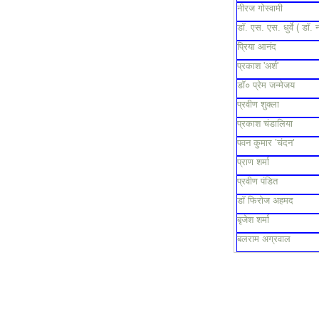
नीरज गोस्वामी
डॉ. एस. एस. धुर्वे ( डॉ. 
प्रिया आनंद
प्रकाश 'अर्श'
डॉ० प्रेम जन्मेजय
प्रवीण शुक्ला
प्रकाश चंडालिया
पवन कुमार ’चंदन’
प्राण शर्मा
प्रवीण पंडित
डॉ फिरोज अहमद
बृजेश शर्मा
बलराम अग्रवाल