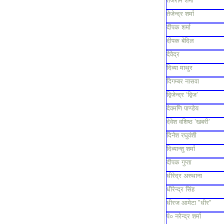
तेजराम शर्मा
तेजेन्द्र शर्मा
दीपक शर्मा
दीपक बेदिल
देवेद्र
दिव्या माथुर
दिगम्बर नासवा
द्विजेन्द्र ‘द्विज’
देवमणि पाण्डेय
देवेश वशिष्ठ ’खबरी’
दिनेश रघुवंशी
दिव्यान्शु शर्मा
दीपक गुप्ता
धीरेद्र अस्थाना
धीरेन्द्र सिंह
धीरज आमेटा "धीर"
पं० नरेन्द्र शर्मा