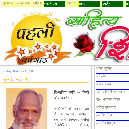
मुख्य पृष्ठ
काव्य
कथा-साहित्य
आलेख
स्थाई स्तंभ
व्यंग्य
कार्टून
बा
अजय कुमार
Friday, October 3, 2008
अखिलेश
महेन्द्र भटनागर
अजय यादव
प्रो. अश्विनी केशरवानी
द्वि-भाषिक कवि -- हिन्दी
और अंग्रेज़ी।
डॉ० अरविन्द मिश्र
अनिल पुसदकर
सन्1941 के लगभग अंत
से काव्य-रचना आरम्भ।
अवनीश तिवारी
तब कवि (पन्द्रह वर्षीय)
अमितोष मिश्रा
'विक्टोरिया कॉलेज,