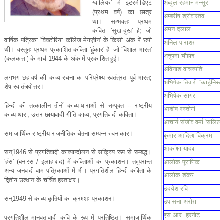
ग्वालियर' में इंटरमीडिएट
अब्दुल रहमान मन्सूर
(प्रथम वर्ष) का छात्र
अम्बरीष श्रीवास्तव
था। सम्भवतः प्रथम
अमन दलाल
कविता 'सुख-दुख' है; जो
वार्षिक पत्रिका 'विक्टोरिया कॉलेज मेगज़ीन' के किसी अंक में छपी
अनिल पाराशर
थी। वस्तुतः प्रथम प्रकाशित कविता 'हुंकार' है; जो 'विशाल भारत'
अनुपमा चौहान
(कलकत्ता) के मार्च 1944 के अंक में प्रकाशित हुई।
अविनाश वाचस्पति
लगभग छह वर्ष की काव्य-रचना का परिप्रेक्ष्य स्वतंत्रता-पूर्व भारत;
अभिषेक तिवारी “कार्टूनिस्
शेष स्वातंत्र्योत्तर।
अभिषेक सागर
हिन्दी की तत्कालीन तीनों काव्य-धाराओं से सम्पृक्त -- राष्ट्रीय
आशीष रस्तोगी
काव्य-धारा, उत्तर छायावादी गीति-काव्य, प्रगतिवादी कविता।
आचार्य संजीव वर्मा 'सलिल
समाजार्थिक-राष्ट्रीय-राजनीतिक चेतना-सम्पन्न रचनाकार।
कुमार आदित्य विक्रम
आकांक्षा यादव
सन्1946 से प्रगतिवादी काव्यान्दोलन से सक्रिय रूप से सम्बद्ध।
'हंस' (बनारस / इलाहाबाद) में कविताओं का प्रकाशन। तदुपरान्त
आलोक पुराणिक
अन्य जनवादी-वाम पत्रिकाओं में भी। प्रगतिशील हिन्दी कविता के
आलोक शंकर
द्वितीय उत्थान के चर्चित हस्ताक्षर।
उदयेश रवि
सन्1949 से काव्य-कृतियों का क्रमशः प्रकाशन।
उपासना अरोरा
एस.आर. हरनोट
प्रगतिशील मानवतावादी कवि के रूप में प्रतिष्ठित। समाजार्थिक