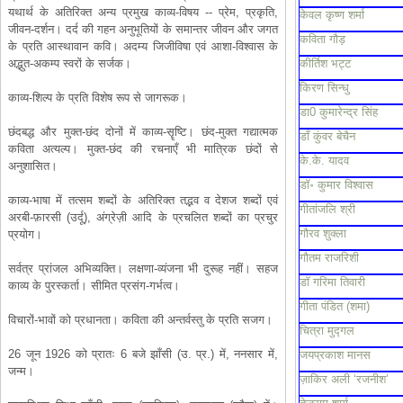
यथार्थ के अतिरिक्त अन्य प्रमुख काव्य-विषय -- प्रेम, प्रकृति,
केवल कृष्ण शर्मा
जीवन-दर्शन। दर्द की गहन अनुभूतियों के समान्तर जीवन और जगत
कविता गौड़
के प्रति आस्थावान कवि। अदम्य जिजीविषा एवं आशा-विश्वास के
अद्भुत-अकम्प स्वरों के सर्जक।
कीर्तिश भट्ट
किरण सिन्धु
काव्य-शिल्प के प्रति विशेष रूप से जागरूक।
डा0 कुमारेन्द्र सिंह
छंदबद्ध और मुक्त-छंद दोनों में काव्य-सॄष्टि। छंद-मुक्त गद्यात्मक
डाँ कुंवर बेचैन
कविता अत्यल्प। मुक्त-छंद की रचनाएँ भी मात्रिक छंदों से
के.के. यादव
अनुशासित।
डॉ॰ कुमार विश्वास
काव्य-भाषा में तत्सम शब्दों के अतिरिक्त तद्भव व देशज शब्दों एवं
गीतांजलि श्री
अरबी-फ़ारसी (उर्दू), अंग्रेज़ी आदि के प्रचलित शब्दों का प्रचुर
गौरव शुक्ला
प्रयोग।
गौतम राजरिशी
सर्वत्र प्रांजल अभिव्यक्ति। लक्षणा-व्यंजना भी दुरूह नहीं। सहज
डॉ गरिमा तिवारी
काव्य के पुरस्कर्ता। सीमित प्रसंग-गर्भत्व।
गीता पंडित (शमा)
विचारों-भावों को प्रधानता। कविता की अन्तर्वस्तु के प्रति सजग।
चित्रा मुद्गल
26 जून 1926 को प्रातः 6 बजे झाँसी (उ. प्र.) में, ननसार में,
जयप्रकाश मानस
जन्म।
ज़ाकिर अली ‘रजनीश’