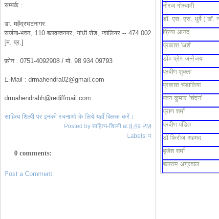
सम्पर्क :
नीरज गोस्वामी
डॉ. एस. एस. धुर्वे ( डॉ. 
डा. महेंद्रभटनागर
प्रिया आनंद
सर्जना-भवन, 110 बलवन्तनगर, गांधी रोड, ग्वालियर -- 474 002
[म. प्र.]
प्रकाश 'अर्श'
डॉ० प्रेम जन्मेजय
फ़ोन : 0751-4092908 / मो. 98 934 09793
प्रवीण शुक्ला
E-Mail :
drmahendra02@gmail.com
प्रकाश चंडालिया
drmahendrabh@rediffmail.com
पवन कुमार ’चंदन’
प्राण शर्मा
साहित्य शिल्पी पर इनकी रचनाओ के लिये यहाँ क्लिक करें।
प्रवीण पंडित
Posted by
साहित्य-शिल्पी
at
8:49 PM
Labels:
म
डॉ फिरोज अहमद
बृजेश शर्मा
0 comments:
बलराम अग्रवाल
Post a Comment