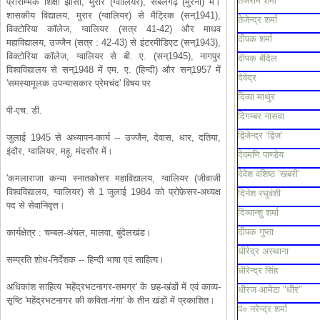
तेजराम शर्मा
प्रारम्भिक शिक्षा झाँसी, मुरार (ग्वालियर), सबलगढ़ (मुरैना) में।
शासकीय विद्यालय, मुरार (ग्वालियर) से मैट्रिक (सन्1941),
तेजेन्द्र शर्मा
विक्टोरिया कॉलेज, ग्वालियर (सत्र 41-42) और माधव
दीपक शर्मा
महाविद्यालय, उज्जैन (सत्र : 42-43) से इंटरमीडिएट (सन्1943),
विक्टोरिया कॉलेज, ग्वालियर से बी. ए. (सन्1945), नागपुर
दीपक बेदिल
विश्वविद्यालय से सन्1948 में एम. ए. (हिन्दी) और सन्1957 में
देवेद्र
'समस्यामूलक उपन्यासकार प्रेमचंद' विषय पर
दिव्या माथुर
पी-एच. डी.
दिगम्बर नासवा
द्विजेन्द्र ‘द्विज’
जुलाई 1945 से अध्यापन-कार्य -- उज्जैन, देवास, धार, दतिया,
इंदौर, ग्वालियर, महू, मंदसौर में।
देवमणि पाण्डेय
देवेश वशिष्ठ ’खबरी’
'कमलाराजा कन्या स्नातकोत्तर महाविद्यालय, ग्वालियर (जीवाजी
विश्वविद्यालय, ग्वालियर) से 1 जुलाई 1984 को प्रोफ़ेसर-अध्यक्ष
दिनेश रघुवंशी
पद से सेवानिवृत्त।
दिव्यान्शु शर्मा
दीपक गुप्ता
कार्यक्षेत्र : चम्बल-अंचल, मालवा, बुंदेलखंड।
धीरेद्र अस्थाना
सम्प्रति शोध-निर्देशक -- हिन्दी भाषा एवं साहित्य।
धीरेन्द्र सिंह
अधिकांश साहित्य 'महेंद्रभटनागर-समग्र' के छह-खंडों में एवं काव्य-
धीरज आमेटा "धीर"
सृष्टि 'महेंद्रभटनागर की कविता-गंगा' के तीन खंडों में प्रकाशित।
पं० नरेन्द्र शर्मा