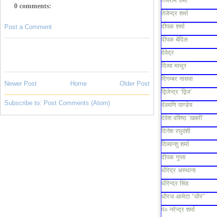
तेजराम शर्मा
0 comments:
तेजेन्द्र शर्मा
दीपक शर्मा
Post a Comment
दीपक बेदिल
देवेद्र
दिव्या माथुर
दिगम्बर नासवा
Newer Post
Home
Older Post
द्विजेन्द्र ‘द्विज’
Subscribe to:
Post Comments (Atom)
देवमणि पाण्डेय
देवेश वशिष्ठ ’खबरी’
दिनेश रघुवंशी
दिव्यान्शु शर्मा
दीपक गुप्ता
धीरेद्र अस्थाना
धीरेन्द्र सिंह
धीरज आमेटा "धीर"
पं० नरेन्द्र शर्मा