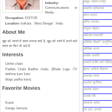
अब्दुल रहमान मन्सूर
Industry:
Communications or
अम्बरीष श्रीवास्तव
Media
अमन दलाल
Occupation:
EDITOR
अनिल पाराशर
Location:
kolkata : West Bengal : India
अनुपमा चौहान
About Me
अविनाश वाचस्पति
ख़ुद को जानने में समय लगाना व्यर्थ है, ख़ुद को रचने में लगने वाले
अभिषेक तिवारी “कार्टूनिस्
समय का फिर भी अर्थ है
अभिषेक सागर
Interests
आशीष रस्तोगी
आचार्य संजीव वर्मा 'सलिल
Likhte chalo
कुमार आदित्य विक्रम
Padhte Chalo Badhte chalo. (Bhale Logo -TV
dekhna kam karo
आकांक्षा यादव
blogs padha karo)
आलोक पुराणिक
Favorite Movies
आलोक शंकर
उदयेश रवि
Kranti
उपासना अरोरा
Ganga Jamuna
एस.आर. हरनोट