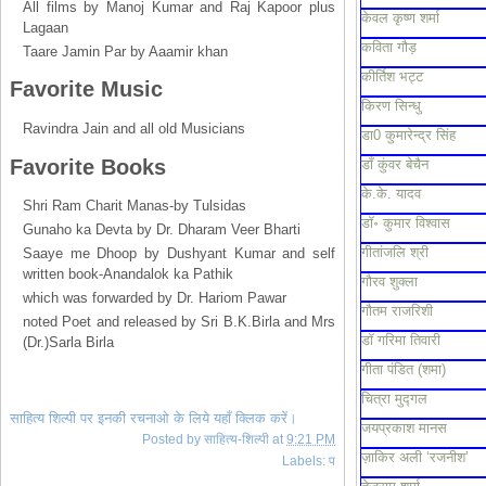
All films by Manoj Kumar and Raj Kapoor plus
केवल कृष्ण शर्मा
Lagaan
कविता गौड़
Taare Jamin Par by Aaamir khan
कीर्तिश भट्ट
Favorite Music
किरण सिन्धु
Ravindra Jain and all old Musicians
डा0 कुमारेन्द्र सिंह
Favorite Books
डाँ कुंवर बेचैन
के.के. यादव
Shri Ram Charit Manas-by Tulsidas
डॉ॰ कुमार विश्वास
Gunaho ka Devta by Dr. Dharam Veer Bharti
गीतांजलि श्री
Saaye me Dhoop by Dushyant Kumar and self
written book-Anandalok ka Pathik
गौरव शुक्ला
which was forwarded by Dr. Hariom Pawar
गौतम राजरिशी
noted Poet and released by Sri B.K.Birla and Mrs
डॉ गरिमा तिवारी
(Dr.)Sarla Birla
गीता पंडित (शमा)
चित्रा मुद्गल
साहित्य शिल्पी पर इनकी रचनाओ के लिये यहाँ क्लिक करें।
जयप्रकाश मानस
Posted by
साहित्य-शिल्पी
at
9:21 PM
ज़ाकिर अली ‘रजनीश’
Labels:
प