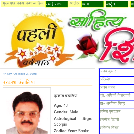
मुख्य पृष्ठ
काव्य
कथा-साहित्य
आलेख
स्थाई स्तंभ
व्यंग्य
कार्टून
बा
अजय कुमार
Friday, October 3, 2008
अखिलेश
प्रकाश चंडालिया
अजय यादव
प्रो. अश्विनी केशरवानी
प्रकाश चंडालिया
डॉ० अरविन्द मिश्र
Age:
43
अनिल पुसदकर
Gender:
Male
Astrological Sign:
अवनीश तिवारी
Scorpio
अमितोष मिश्रा
Zodiac Year:
Snake