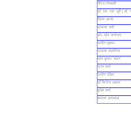
नीरज गोस्वामी
डॉ. एस. एस. धुर्वे ( डॉ. 
प्रिया आनंद
प्रकाश 'अर्श'
डॉ० प्रेम जन्मेजय
प्रवीण शुक्ला
प्रकाश चंडालिया
पवन कुमार ’चंदन’
प्राण शर्मा
प्रवीण पंडित
डॉ फिरोज अहमद
बृजेश शर्मा
बलराम अग्रवाल