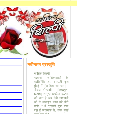
नवीनतम प्रस्तुति
साहित्य शिल्पी
प्रवासी साहित्यकारों के
प्रतिनिधि डा॰ दाऊजी गुप्त
मुंबई में [साहित्य समाचार] -
नीरज गोस्वामी
-
[image:
Kaifi] सत्रह अप्रैल २०१०
की बात है जब देवी नागरानी
जी के मोबाइल फोन की घंटी
बजी. " मैं दाऊजी गुप्त बोल
रहा हूँ लखनऊ से, कल मुंबई