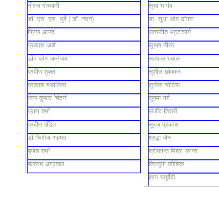
नीरज गोस्वामी
सुधा भार्गव
डॉ. एस. एस. धुर्वे ( डॉ. नंदन)
डा. सुधा ओम ढींगरा
प्रिया आनंद
सत्यजीत भट्टाचार्य
प्रकाश 'अर्श'
सुभाष नीरव
डॉ० प्रेम जन्मेजय
सतपाल ख्याल
प्रवीण शुक्ला
सुशील छोक्कर
प्रकाश चंडालिया
सुनीता चोटिया
पवन कुमार ’चंदन’
सुषमा गर्ग
प्राण शर्मा
संजीव तिवारी
प्रवीण पंडित
सूरज प्रकाश
डॉ फिरोज अहमद
श्रद्धा जैन
बृजेश शर्मा
श्रीकान्त मिश्र 'कान्त'
बलराम अग्रवाल
त्रिजुगी कौशिक
ज्ञान चतुर्वेदी