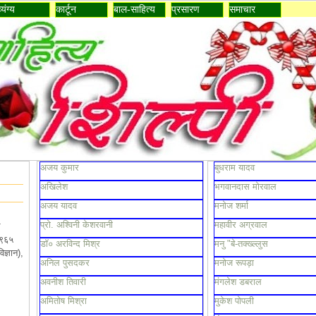
व्यंग्य
कार्टून
बाल-साहित्य
प्रसारण
समाचार
अजय कुमार
बुधराम यादव
अखिलेश
भगवानदास मोरवाल
अजय यादव
मनोज शर्मा
प्रो. अश्विनी केशरवानी
महावीर अग्रवाल
थ
१९६५
डॉ० अरविन्द मिश्र
मनु "बे-तक्ख्ल्लुस
ज्ञान),
अनिल पुसदकर
मनोज रूपड़ा
अवनीश तिवारी
मंगलेश डबराल
अमितोष मिश्रा
मुकेश पोपली