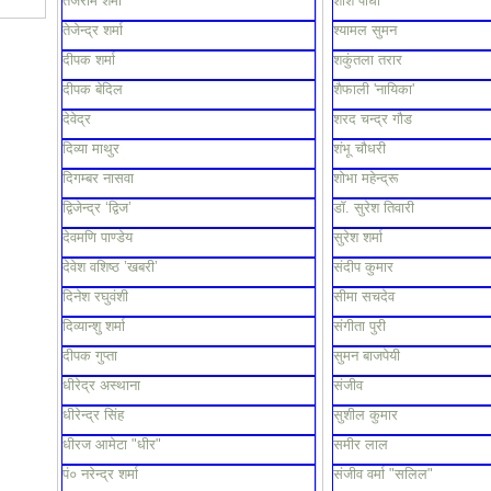
तेजराम शर्मा
शशि पाधा
तेजेन्द्र शर्मा
श्यामल सुमन
दीपक शर्मा
शकुंतला तरार
दीपक बेदिल
शैफाली 'नायिका'
देवेद्र
शरद चन्द्र गौड
दिव्या माथुर
शंभू चौधरी
दिगम्बर नासवा
शोभा महेन्द्रू
द्विजेन्द्र ‘द्विज’
डॉ. सुरेश तिवारी
देवमणि पाण्डेय
सुरेश शर्मा
देवेश वशिष्ठ ’खबरी’
संदीप कुमार
दिनेश रघुवंशी
सीमा सचदेव
दिव्यान्शु शर्मा
संगीता पुरी
दीपक गुप्ता
सुमन बाजपेयी
धीरेद्र अस्थाना
संजीव
धीरेन्द्र सिंह
सुशील कुमार
धीरज आमेटा "धीर"
समीर लाल
पं० नरेन्द्र शर्मा
संजीव वर्मा "सलिल"