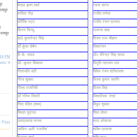
ुर
केवल कृष्ण शर्मा
रचना सागर
रायपुर
कविता गौड़
राजीव तनेजा
र
कीर्तिश भट्ट
राजीव रंजन प्रसाद
र
किरण सिन्धु
लावण्या शाह
रायपुर
डा0 कुमारेन्द्र सिंह
विजय राज चौहान
डाँ कुंवर बेचैन
विश्वरंजन
के.के. यादव
डॉ० वीरेन्द्र सिंह यादव
:16 PM
bels:
ज
डॉ॰ कुमार विश्वास
विभूति नारायण राय
गीतांजलि श्री
विवेक रंजन श्रीवास्तव
गौरव शुक्ला
विजय कुमार सपत्ति
गौतम राजरिशी
विजय सिंह
डॉ गरिमा तिवारी
विश्वदीपक ’तन्हा’
गीता पंडित (शमा)
विपुल शुक्ला
चित्रा मुद्गल
शिवा तोमर
जयप्रकाश मानस
शरद कोकास
r Post
ज़ाकिर अली ‘रजनीश’
शक्ति प्रकाश