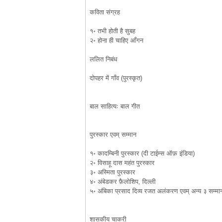
कविता संग्रह
१॰ तभी होती है सुबह
२॰ होना ही चाहिए आँगन
ललित निबंध
दोपहर में गाँव (पुरस्कृत)
बाल साहित्यः बाल गीत
पुरस्कार एवम् सम्मान
१॰ कादम्बिनी पुरस्कार (दी टाईम्स ऑफ़ इंडिया)
२॰ विसाहू दास महंत पुरस्कार
३॰ अस्मिता पुरस्कार
४॰ अंबेडकर फ़ैलोशिप, दिल्ली
५॰ अंबिका प्रसाद दिव्य रजत अलंकरण एवम् अन्य ३ सम्मा
शासकीय चाकरी