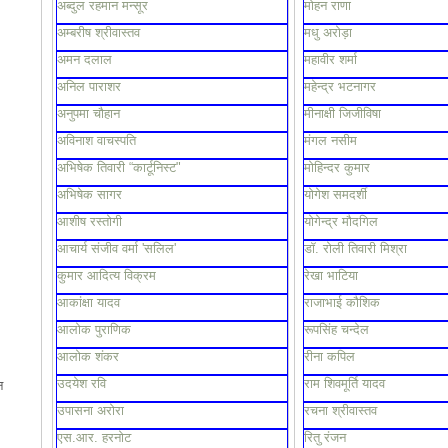
अब्दुल रहमान मन्सूर
मोहन राणा
अम्बरीष श्रीवास्तव
मधु अरोड़ा
अमन दलाल
महावीर शर्मा
अनिल पाराशर
महेन्द्र भटनागर
अनुपमा चौहान
मीनाक्षी जिजीविषा
अविनाश वाचस्पति
मंगल नसीम
अभिषेक तिवारी “कार्टूनिस्ट"
मोहिन्दर कुमार
अभिषेक सागर
योगेश समदर्शी
आशीष रस्तोगी
योगेन्द्र मौदगिल
आचार्य संजीव वर्मा 'सलिल'
डॉ. रोली तिवारी मिश्रा
कुमार आदित्य विक्रम
रेखा भाटिया
आकांक्षा यादव
राजाभाई कौशिक
आलोक पुराणिक
रूपसिंह चन्देल
आलोक शंकर
रीना कपिल
उदयेश रवि
राम शिवमूर्ति यादव
न
उपासना अरोरा
रचना श्रीवास्तव
एस.आर. हरनोट
रितु रंजन