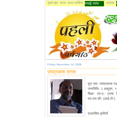
मुख्य पृष्ठ
काव्य
कथा-साहित्य
आलेख
स्थाई स्तंभ
Friday, November 14, 2008
जयप्रकाश मानस
मूल नाम- जयप्रकाश र
जन्मतिथि- २ अक्टूबर, 
शिक्षा- एम॰ए॰ (भाषा वि
एम॰एस॰सी॰ (आई॰टी॰)
प्रकाशित कृतियाँ