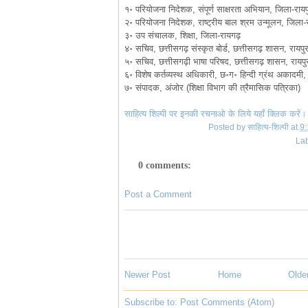
१॰ परियोजना निदेशक, संपूर्ण साक्षरता अभियान, जिला-रायप
२॰ परियोजना निदेशक, राष्ट्रीय बाल श्रम उन्मूलन, जिला-
३॰ उप संचालक, शिक्षा, जिला-रायगढ़
४॰ सचिव, छत्तीसगढ़ संस्कृत बोर्ड, छत्तीसगढ़ शासन, रायपु
५॰ सचिव, छत्तीसगढ़ी भाषा परिषद, छत्तीसगढ़ शासन, रायपु
६॰ विशेष कर्तव्यस्थ अधिकारी, छ॰ग॰ हिन्दी ग्रंथ अकादमी, 
७॰ संपादक, अंजोर (शिक्षा विभाग की त्रैमासिक पत्रिका)
साहित्य शिल्पी पर इनकी रचनाओ के लिये यहाँ क्लिक करें।
Posted by
साहित्य-शिल्पी
at
9
La
0 comments:
Post a Comment
Newer Post
Home
Olde
Subscribe to:
Post Comments (Atom)