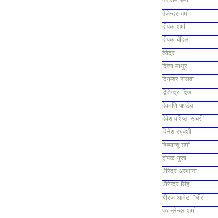
तेजराम शर्मा
तेजेन्द्र शर्मा
दीपक शर्मा
दीपक बेदिल
देवेद्र
दिव्या माथुर
दिगम्बर नासवा
द्विजेन्द्र ‘द्विज’
देवमणि पाण्डेय
देवेश वशिष्ठ ’खबरी’
दिनेश रघुवंशी
दिव्यान्शु शर्मा
दीपक गुप्ता
धीरेद्र अस्थाना
धीरेन्द्र सिंह
धीरज आमेटा "धीर"
पं० नरेन्द्र शर्मा