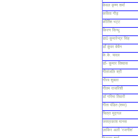
केवल कृष्ण शर्मा
कविता गौड़
कीर्तिश भट्ट
किरण सिन्धु
डा0 कुमारेन्द्र सिंह
डाँ कुंवर बेचैन
के.के. यादव
डॉ॰ कुमार विश्वास
गीतांजलि श्री
गौरव शुक्ला
गौतम राजरिशी
डॉ गरिमा तिवारी
गीता पंडित (शमा)
चित्रा मुद्गल
जयप्रकाश मानस
ज़ाकिर अली ‘रजनीश’