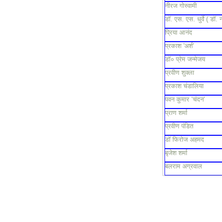
नीरज गोस्वामी
डॉ. एस. एस. धुर्वे ( डॉ. 
प्रिया आनंद
प्रकाश 'अर्श'
डॉ० प्रेम जन्मेजय
प्रवीण शुक्ला
प्रकाश चंडालिया
पवन कुमार ’चंदन’
प्राण शर्मा
प्रवीण पंडित
डॉ फिरोज अहमद
बृजेश शर्मा
बलराम अग्रवाल