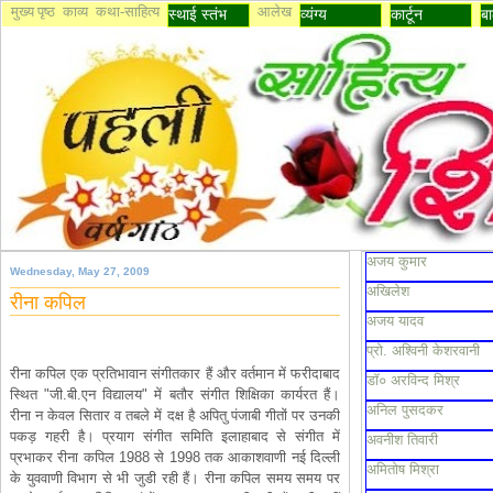
मुख्य पृष्ठ
काव्य
कथा-साहित्य
आलेख
स्थाई स्तंभ
व्यंग्य
कार्टून
बा
अजय कुमार
Wednesday, May 27, 2009
अखिलेश
रीना कपिल
अजय यादव
प्रो. अश्विनी केशरवानी
रीना कपिल एक प्रतिभावान संगीतकार हैं और वर्तमान में फरीदाबाद
डॉ० अरविन्द मिश्र
स्थित "जी.बी.एन विद्यालय" में बतौर संगीत शिक्षिका कार्यरत हैं।
अनिल पुसदकर
रीना न केवल सितार व तबले में दक्ष है अपितु पंजाबी गीतों पर उनकी
पकड़ गहरी है। प्रयाग संगीत समिति इलाहाबाद से संगीत में
अवनीश तिवारी
प्रभाकर रीना कपिल 1988 से 1998 तक आकाशवाणी नई दिल्ली
अमितोष मिश्रा
के युववाणी विभाग से भी जुडी रही हैं। रीना कपिल समय समय पर