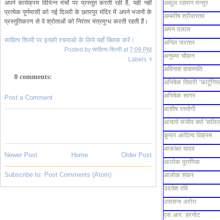
अपने कार्यक्रम विभिन्न मंचों पर प्रस्तुत करती रही हैं, यही नहीं
अब्दुल रहमान मन्सूर
प्रत्येक पूर्णमासी को नई दिल्ली के छतरपुर मंदिर में अपने भजनों के
अम्बरीष श्रीवास्तव
प्रस्तुतिकरण से वे श्रोताओं को निरंतर मंत्रमुग्ध करती रहती हैं।
अमन दलाल
साहित्य शिल्पी पर इनकी रचनाओ के लिये यहाँ क्लिक करें।
अनिल पाराशर
Posted by
साहित्य-शिल्पी
at
7:09 PM
अनुपमा चौहान
Labels:
र
अविनाश वाचस्पति
0 comments:
अभिषेक तिवारी “कार्टूनिस्
अभिषेक सागर
Post a Comment
आशीष रस्तोगी
आचार्य संजीव वर्मा 'सलिल
कुमार आदित्य विक्रम
आकांक्षा यादव
Newer Post
Home
Older Post
आलोक पुराणिक
Subscribe to:
Post Comments (Atom)
आलोक शंकर
उदयेश रवि
उपासना अरोरा
एस.आर. हरनोट