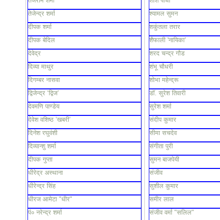
तेजराम शर्मा
शशि पाधा
तेजेन्द्र शर्मा
श्यामल सुमन
दीपक शर्मा
शकुंतला तरार
दीपक बेदिल
शैफाली 'नायिका'
देवेद्र
शरद चन्द्र गौड
दिव्या माथुर
शंभू चौधरी
दिगम्बर नासवा
शोभा महेन्द्रू
द्विजेन्द्र ‘द्विज’
डॉ. सुरेश तिवारी
देवमणि पाण्डेय
सुरेश शर्मा
देवेश वशिष्ठ ’खबरी’
संदीप कुमार
दिनेश रघुवंशी
सीमा सचदेव
दिव्यान्शु शर्मा
संगीता पुरी
दीपक गुप्ता
सुमन बाजपेयी
धीरेद्र अस्थाना
संजीव
धीरेन्द्र सिंह
सुशील कुमार
धीरज आमेटा "धीर"
समीर लाल
पं० नरेन्द्र शर्मा
संजीव वर्मा "सलिल"