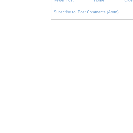
Newer Post
Home
Olde
Subscribe to:
Post Comments (Atom)