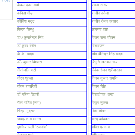
r Post
केवल कृष्ण शर्मा
रचना सागर
कविता गौड़
राजीव तनेजा
कीर्तिश भट्ट
राजीव रंजन प्रसाद
किरण सिन्धु
लावण्या शाह
डा0 कुमारेन्द्र सिंह
विजय राज चौहान
डाँ कुंवर बेचैन
विश्वरंजन
के.के. यादव
डॉ० वीरेन्द्र सिंह यादव
डॉ॰ कुमार विश्वास
विभूति नारायण राय
गीतांजलि श्री
विवेक रंजन श्रीवास्तव
गौरव शुक्ला
विजय कुमार सपत्ति
गौतम राजरिशी
विजय सिंह
डॉ गरिमा तिवारी
विश्वदीपक ’तन्हा’
गीता पंडित (शमा)
विपुल शुक्ला
चित्रा मुद्गल
शिवा तोमर
जयप्रकाश मानस
शरद कोकास
ज़ाकिर अली ‘रजनीश’
शक्ति प्रकाश