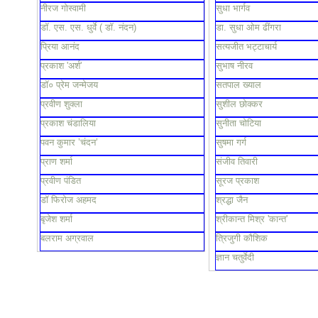
नीरज गोस्वामी
सुधा भार्गव
डॉ. एस. एस. धुर्वे ( डॉ. नंदन)
डा. सुधा ओम ढींगरा
प्रिया आनंद
सत्यजीत भट्टाचार्य
प्रकाश 'अर्श'
सुभाष नीरव
डॉ० प्रेम जन्मेजय
सतपाल ख्याल
प्रवीण शुक्ला
सुशील छोक्कर
प्रकाश चंडालिया
सुनीता चोटिया
पवन कुमार ’चंदन’
सुषमा गर्ग
प्राण शर्मा
संजीव तिवारी
प्रवीण पंडित
सूरज प्रकाश
डॉ फिरोज अहमद
श्रद्धा जैन
बृजेश शर्मा
श्रीकान्त मिश्र 'कान्त'
बलराम अग्रवाल
त्रिजुगी कौशिक
ज्ञान चतुर्वेदी