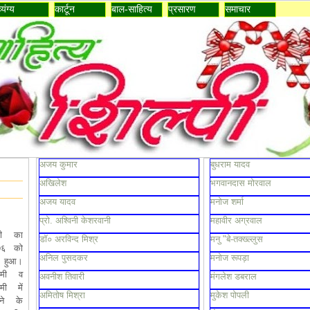
व्यंग्य
कार्टून
बाल-साहित्य
प्रसारण
समाचार
अजय कुमार
बुधराम यादव
अखिलेश
भगवानदास मोरवाल
अजय यादव
मनोज शर्मा
प्रो. अश्विनी केशरवानी
महावीर अग्रवाल
ी का 
डॉ० अरविन्द मिश्र
मनु "बे-तक्ख्ल्लुस
७६ को 
अनिल पुसदकर
मनोज रूपड़ा
 हुआ। 
दमी व 
अवनीश तिवारी
मंगलेश डबराल
ी में 
अमितोष मिश्रा
मुकेश पोपली
ने के 