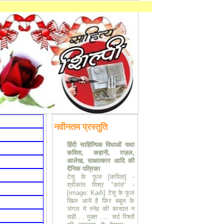
नवीनतम प्रस्तुति
हिंदी साहित्यिक विधाओं यथा
कविता, कहानी, ग़ज़ल,
आलेख, साक्षात्कार आदि की
दैनिक पत्रिका
टेसू के फूल [कविता] -
श्रीकांत मिश्र "कांत"
-
[image: Kaifi] टेसू के फूल
खिल आये है फ़िर बबूल के
जंगल मे स्नेह की बरसात न
सही…. मुक्‍त ….. सर्द रिश्तों