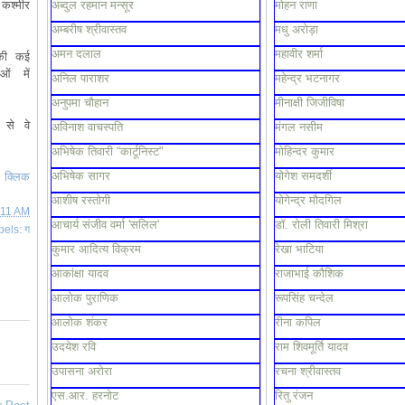
कश्मीर 
अब्दुल रहमान मन्सूर
मोहन राणा
अम्बरीष श्रीवास्तव
मधु अरोड़ा
अमन दलाल
महावीर शर्मा
की कई 
ं में 
अनिल पाराशर
महेन्द्र भटनागर
अनुपमा चौहान
मीनाक्षी जिजीविषा
से वे 
अविनाश वाचस्पति
मंगल नसीम
अभिषेक तिवारी “कार्टूनिस्ट"
मोहिन्दर कुमार
अभिषेक सागर
योगेश समदर्शी
क्लिक 
आशीष रस्तोगी
योगेन्द्र मौदगिल
:11 AM
आचार्य संजीव वर्मा 'सलिल'
डॉ. रोली तिवारी मिश्रा
bels:
ग
कुमार आदित्य विक्रम
रेखा भाटिया
आकांक्षा यादव
राजाभाई कौशिक
आलोक पुराणिक
रूपसिंह चन्देल
आलोक शंकर
रीना कपिल
उदयेश रवि
राम शिवमूर्ति यादव
उपासना अरोरा
रचना श्रीवास्तव
एस.आर. हरनोट
रितु रंजन