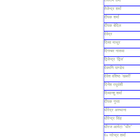
तेजराम शर्मा
तेजेन्द्र शर्मा
दीपक शर्मा
दीपक बेदिल
देवेद्र
दिव्या माथुर
दिगम्बर नासवा
द्विजेन्द्र ‘द्विज’
देवमणि पाण्डेय
देवेश वशिष्ठ ’खबरी’
दिनेश रघुवंशी
दिव्यान्शु शर्मा
दीपक गुप्ता
धीरेद्र अस्थाना
धीरेन्द्र सिंह
धीरज आमेटा "धीर"
पं० नरेन्द्र शर्मा