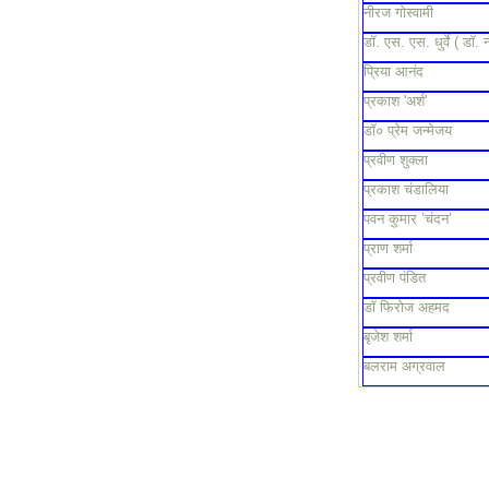
नीरज गोस्वामी
डॉ. एस. एस. धुर्वे ( डॉ. 
प्रिया आनंद
प्रकाश 'अर्श'
डॉ० प्रेम जन्मेजय
प्रवीण शुक्ला
प्रकाश चंडालिया
पवन कुमार ’चंदन’
प्राण शर्मा
प्रवीण पंडित
डॉ फिरोज अहमद
बृजेश शर्मा
बलराम अग्रवाल