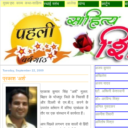
मुख्य पृष्ठ
काव्य
कथा-साहित्य
आलेख
स्थाई स्तंभ
व्यंग्य
कार्टून
बा
अजय कुमार
Tuesday, September 22, 2009
अखिलेश
प्रकाश 'अर्श'
अजय यादव
प्रो. अश्विनी केशरवानी
प्रकाश कुमार सिंह "अर्श" मूलत:
बिहार के भोजपुर जिले के निवासी हैं
डॉ० अरविन्द मिश्र
और दिल्ली से एम.बी.ए. करने के
अनिल पुसदकर
उपरांत वर्तमान में वरिष्ठ प्रबंधक के
तौर पर एक संस्थान में कार्यरत हैं।
अवनीश तिवारी
अमितोष मिश्रा
आप पिछले लगभग दस सालों से हिंदी