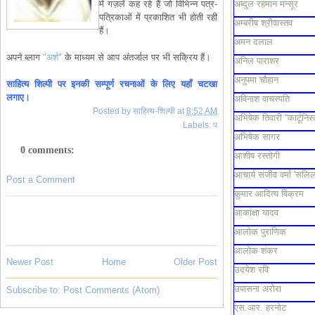
में गज़लें कह रहे हैं जो विभिन्न पत्र-
अब्दुल रहमान मन्सूर
पत्रिकाओं में प्रकाशित भी होती रही
अम्बरीष श्रीवास्तव
हैं।
अमन दलाल
अपने ब्लाग
"अर्श"
के माध्यम से आप अंतर्जाल पर भी सक्रिय हैं।
अनिल पाराशर
अनुपमा चौहान
साहित्य शिल्पी पर इनकी सम्पूर्ण रचनाओं के लिए यहाँ चटखा
लगाए।
अविनाश वाचस्पति
Posted by
साहित्य-शिल्पी
at
8:52 AM
अभिषेक तिवारी “कार्टूनिस्
Labels:
प
अभिषेक सागर
0 comments:
आशीष रस्तोगी
आचार्य संजीव वर्मा 'सलिल
Post a Comment
कुमार आदित्य विक्रम
आकांक्षा यादव
आलोक पुराणिक
आलोक शंकर
Newer Post
Home
Older Post
उदयेश रवि
उपासना अरोरा
Subscribe to:
Post Comments (Atom)
एस.आर. हरनोट