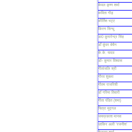
केवल कृष्ण शर्मा
कविता गौड़
कीर्तिश भट्ट
किरण सिन्धु
डा0 कुमारेन्द्र सिंह
डाँ कुंवर बेचैन
के.के. यादव
डॉ॰ कुमार विश्वास
गीतांजलि श्री
गौरव शुक्ला
गौतम राजरिशी
डॉ गरिमा तिवारी
गीता पंडित (शमा)
चित्रा मुद्गल
जयप्रकाश मानस
ज़ाकिर अली ‘रजनीश’