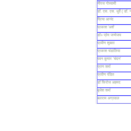
नीरज गोस्वामी
डॉ. एस. एस. धुर्वे ( डॉ. 
प्रिया आनंद
प्रकाश 'अर्श'
डॉ० प्रेम जन्मेजय
प्रवीण शुक्ला
प्रकाश चंडालिया
पवन कुमार ’चंदन’
प्राण शर्मा
प्रवीण पंडित
डॉ फिरोज अहमद
बृजेश शर्मा
बलराम अग्रवाल