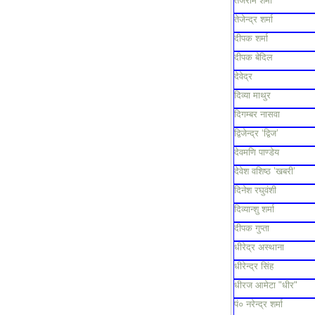
तेजराम शर्मा
तेजेन्द्र शर्मा
दीपक शर्मा
दीपक बेदिल
देवेद्र
दिव्या माथुर
दिगम्बर नासवा
द्विजेन्द्र ‘द्विज’
देवमणि पाण्डेय
देवेश वशिष्ठ ’खबरी’
दिनेश रघुवंशी
दिव्यान्शु शर्मा
दीपक गुप्ता
धीरेद्र अस्थाना
धीरेन्द्र सिंह
धीरज आमेटा "धीर"
पं० नरेन्द्र शर्मा