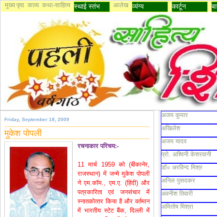
मुख्य पृष्ठ
काव्य
कथा-साहित्य
आलेख
स्थाई स्तंभ
व्यंग्य
कार्टून
बा
अजय कुमार
Friday, September 18, 2009
अखिलेश
मुकेश पोपली
अजय यादव
रचनाकार परिचय:-
प्रो. अश्विनी केशरवानी
11 मार्च 1959 को (बीकानेर,
डॉ० अरविन्द मिश्र
राजस्‍थान) में जन्मे मुकेश पोपली
अनिल पुसदकर
ने एम.कॉम., एम.ए. (हिंदी) और
पत्रकारिता एवं जनसंचार में
अवनीश तिवारी
स्‍नातकोत्‍तर किया है और वर्तमान
अमितोष मिश्रा
में भारतीय स्‍टेट बैंक, दिल्‍ली में