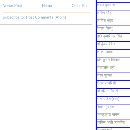
केवल कृष्ण शर्मा
Newer Post
Home
Older Post
कविता गौड़
Subscribe to:
Post Comments (Atom)
कीर्तिश भट्ट
किरण सिन्धु
डा0 कुमारेन्द्र सिंह
डाँ कुंवर बेचैन
के.के. यादव
डॉ॰ कुमार विश्वास
गीतांजलि श्री
गौरव शुक्ला
गौतम राजरिशी
डॉ गरिमा तिवारी
गीता पंडित (शमा)
चित्रा मुद्गल
जयप्रकाश मानस
ज़ाकिर अली ‘रजनीश’