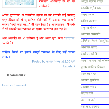
राजभाषा अधिकारी के पद पर
अब्दुल रहमान मन्सूर
कार्यरत है|
अम्बरीष श्रीवास्तव
अमन दलाल
अनेक पुरुस्कारों से सम्मानित मुकेश जी की रचनायें कई प्रसिद्ध
पत्र-पत्रिकाओं में प्रकाशित होती रही हैं| आपका एक कहानी
अनिल पाराशर
संग्रह "कहीं ज़रा सा..." भी प्रकाशित है। आकाशवाणी, बीकानेर
अनुपमा चौहान
से भी आपकी कई रचनाओं का प्राय: प्रसारण होता रहा है।
अविनाश वाचस्पति
आप अंतर्जाल पर भी सक्रिय हैं और अपना एक ब्लाग "
स्वरांगन
"
अभिषेक तिवारी “कार्टूनिस्
चलाते
हैं।
अभिषेक सागर
साहित्य शिल्पी पर इनकी सम्पूर्ण रचनाओं के लिए यहाँ चटखा
आशीष रस्तोगी
लगाए।
आचार्य संजीव वर्मा 'सलिल
Posted by
साहित्य-शिल्पी
at
2:05 AM
Labels:
म
कुमार आदित्य विक्रम
आकांक्षा यादव
0 comments:
आलोक पुराणिक
Post a Comment
आलोक शंकर
उदयेश रवि
उपासना अरोरा
एस.आर. हरनोट