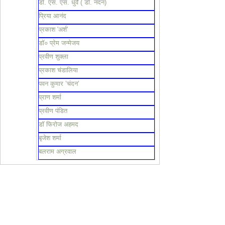
डॉ. एस. एस. धुर्वे ( डॉ. नंदन)
प्रिया आनंद
प्रकाश 'अर्श'
डॉ० प्रेम जन्मेजय
प्रवीण शुक्ला
प्रकाश चंडालिया
पवन कुमार ’चंदन’
प्राण शर्मा
प्रवीण पंडित
डॉ फिरोज अहमद
बृजेश शर्मा
बलराम अग्रवाल