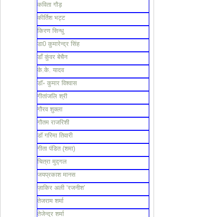
कविता गौड़
कीर्तिश भट्ट
किरण सिन्धु
डा0 कुमारेन्द्र सिंह
डाँ कुंवर बेचैन
के.के. यादव
डॉ॰ कुमार विश्वास
गीतांजलि श्री
गौरव शुक्ला
गौतम राजरिशी
डॉ गरिमा तिवारी
गीता पंडित (शमा)
चित्रा मुद्गल
जयप्रकाश मानस
ज़ाकिर अली ‘रजनीश’
तेजराम शर्मा
तेजेन्द्र शर्मा