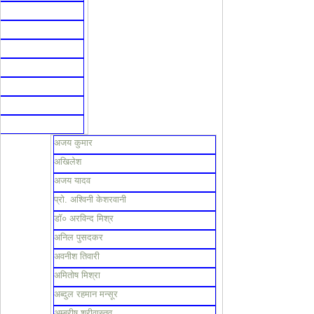
अजय कुमार
अखिलेश
अजय यादव
प्रो. अश्विनी केशरवानी
डॉ० अरविन्द मिश्र
अनिल पुसदकर
अवनीश तिवारी
अमितोष मिश्रा
अब्दुल रहमान मन्सूर
अम्बरीष श्रीवास्तव