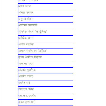
अमन दलाल
अनिल पाराशर
अनुपमा चौहान
अविनाश वाचस्पति
अभिषेक तिवारी “कार्टूनिस्ट"
अभिषेक सागर
आशीष रस्तोगी
आचार्य संजीव वर्मा 'सलिल'
कुमार आदित्य विक्रम
आकांक्षा यादव
आलोक पुराणिक
आलोक शंकर
उदयेश रवि
उपासना अरोरा
एस.आर. हरनोट
केवल कृष्ण शर्मा