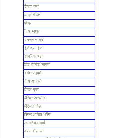
दीपक शर्मा
दीपक बेदिल
देवेद्र
दिव्या माथुर
दिगम्बर नासवा
द्विजेन्द्र ‘द्विज’
देवमणि पाण्डेय
देवेश वशिष्ठ ’खबरी’
दिनेश रघुवंशी
दिव्यान्शु शर्मा
दीपक गुप्ता
धीरेद्र अस्थाना
धीरेन्द्र सिंह
धीरज आमेटा "धीर"
पं० नरेन्द्र शर्मा
नीरज गोस्वामी