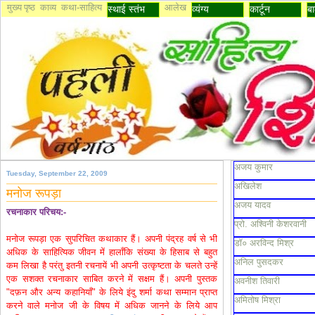
मुख्य पृष्ठ
काव्य
कथा-साहित्य
आलेख
स्थाई स्तंभ
व्यंग्य
कार्टून
बा
अजय कुमार
Tuesday, September 22, 2009
अखिलेश
मनोज रूपड़ा
अजय यादव
रचनाकार परिचय:-
प्रो. अश्विनी केशरवानी
मनोज रूपड़ा एक सुपरिचित कथाकार हैं। अपनी पंद्रह वर्ष से भी
डॉ० अरविन्द मिश्र
अधिक के साहित्यिक जीवन में हालाँकि संख्या के हिसाब से बहुत
अनिल पुसदकर
कम लिखा है परंतु इतनी रचनायें भी अपनी उत्कृष्टता के चलते उन्हें
एक सशक्त रचनाकार साबित करने में सक्षम हैं। अपनी पुस्तक
अवनीश तिवारी
"दफ़न और अन्य कहानियाँ" के लिये इंदु शर्मा कथा सम्मान प्राप्त
अमितोष मिश्रा
करने वाले मनोज जी के विषय में अधिक जानने के लिये आप