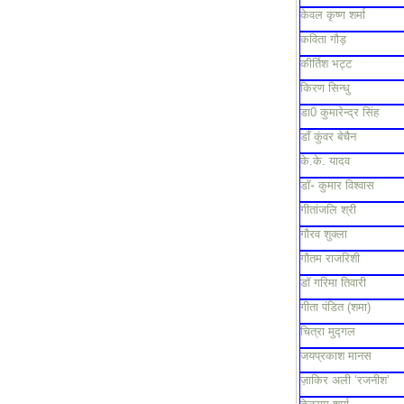
केवल कृष्ण शर्मा
कविता गौड़
कीर्तिश भट्ट
किरण सिन्धु
डा0 कुमारेन्द्र सिंह
डाँ कुंवर बेचैन
के.के. यादव
डॉ॰ कुमार विश्वास
गीतांजलि श्री
गौरव शुक्ला
गौतम राजरिशी
डॉ गरिमा तिवारी
गीता पंडित (शमा)
चित्रा मुद्गल
जयप्रकाश मानस
ज़ाकिर अली ‘रजनीश’