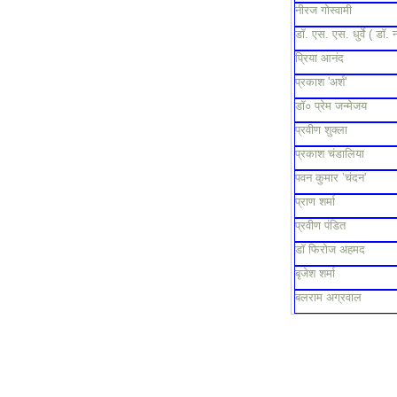
नीरज गोस्वामी
डॉ. एस. एस. धुर्वे ( डॉ. 
प्रिया आनंद
प्रकाश 'अर्श'
डॉ० प्रेम जन्मेजय
प्रवीण शुक्ला
प्रकाश चंडालिया
पवन कुमार ’चंदन’
प्राण शर्मा
प्रवीण पंडित
डॉ फिरोज अहमद
बृजेश शर्मा
बलराम अग्रवाल