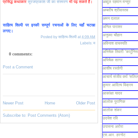
प्रसिद्ध कथाकार
सूरजप्रकाश जी का संस्मरण
भी पढ़ सकते हैं।
अब्दुल रहमान मन्सूर
अम्बरीष श्रीवास्तव
अमन दलाल
साहित्य
शिल्पी
पर
इनकी
सम्पूर्ण
रचनाओं
के
लिए
यहाँ
चटखा
अनिल पाराशर
लगाए।
अनुपमा चौहान
Posted by
साहित्य-शिल्पी
at
4:09 AM
Labels:
म
अविनाश वाचस्पति
अभिषेक तिवारी “कार्टूनिस्
0 comments:
अभिषेक सागर
Post a Comment
आशीष रस्तोगी
आचार्य संजीव वर्मा 'सलिल
कुमार आदित्य विक्रम
आकांक्षा यादव
आलोक पुराणिक
Newer Post
Home
Older Post
आलोक शंकर
Subscribe to:
Post Comments (Atom)
उदयेश रवि
उपासना अरोरा
एस.आर. हरनोट