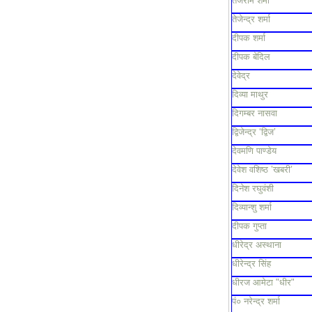
तेजराम शर्मा
तेजेन्द्र शर्मा
दीपक शर्मा
दीपक बेदिल
देवेद्र
दिव्या माथुर
दिगम्बर नासवा
द्विजेन्द्र ‘द्विज’
देवमणि पाण्डेय
देवेश वशिष्ठ ’खबरी’
दिनेश रघुवंशी
दिव्यान्शु शर्मा
दीपक गुप्ता
धीरेद्र अस्थाना
धीरेन्द्र सिंह
धीरज आमेटा "धीर"
पं० नरेन्द्र शर्मा