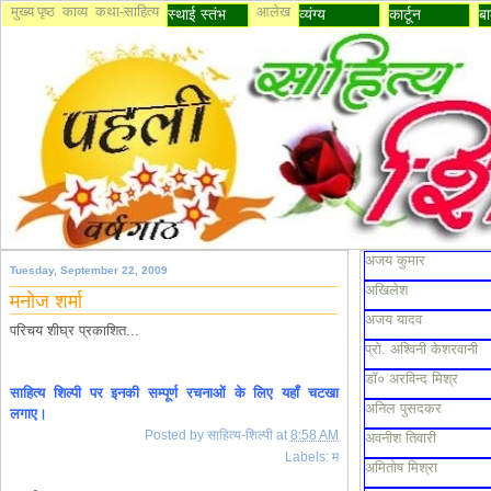
मुख्य पृष्ठ
काव्य
कथा-साहित्य
आलेख
स्थाई स्तंभ
व्यंग्य
कार्टून
बा
अजय कुमार
Tuesday, September 22, 2009
अखिलेश
मनोज शर्मा
अजय यादव
परिचय शीघ्र प्रकाशित...
प्रो. अश्विनी केशरवानी
डॉ० अरविन्द मिश्र
साहित्य शिल्पी पर इनकी सम्पूर्ण रचनाओं के लिए यहाँ चटखा
अनिल पुसदकर
लगाए।
Posted by
साहित्य-शिल्पी
at
8:58 AM
अवनीश तिवारी
Labels:
म
अमितोष मिश्रा