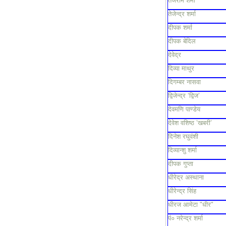
तेजराम शर्मा
तेजेन्द्र शर्मा
दीपक शर्मा
दीपक बेदिल
देवेद्र
दिव्या माथुर
दिगम्बर नासवा
द्विजेन्द्र ‘द्विज’
देवमणि पाण्डेय
देवेश वशिष्ठ ’खबरी’
दिनेश रघुवंशी
दिव्यान्शु शर्मा
दीपक गुप्ता
धीरेद्र अस्थाना
धीरेन्द्र सिंह
धीरज आमेटा "धीर"
पं० नरेन्द्र शर्मा