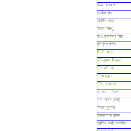
केवल कृष्ण शर्मा
कविता गौड़
कीर्तिश भट्ट
किरण सिन्धु
डा0 कुमारेन्द्र सिंह
डाँ कुंवर बेचैन
के.के. यादव
डॉ॰ कुमार विश्वास
गीतांजलि श्री
गौरव शुक्ला
गौतम राजरिशी
डॉ गरिमा तिवारी
गीता पंडित (शमा)
चित्रा मुद्गल
जयप्रकाश मानस
ज़ाकिर अली ‘रजनीश’