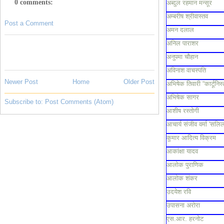
0 comments:
अब्दुल रहमान मन्सूर
अम्बरीष श्रीवास्तव
Post a Comment
अमन दलाल
अनिल पाराशर
अनुपमा चौहान
अविनाश वाचस्पति
Newer Post
Home
Older Post
अभिषेक तिवारी “कार्टूनिस्
अभिषेक सागर
Subscribe to:
Post Comments (Atom)
आशीष रस्तोगी
आचार्य संजीव वर्मा 'सलिल
कुमार आदित्य विक्रम
आकांक्षा यादव
आलोक पुराणिक
आलोक शंकर
उदयेश रवि
उपासना अरोरा
एस.आर. हरनोट