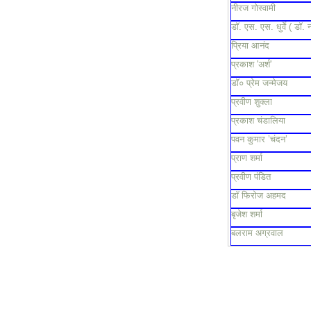
नीरज गोस्वामी
डॉ. एस. एस. धुर्वे ( डॉ. 
प्रिया आनंद
प्रकाश 'अर्श'
डॉ० प्रेम जन्मेजय
प्रवीण शुक्ला
प्रकाश चंडालिया
पवन कुमार ’चंदन’
प्राण शर्मा
प्रवीण पंडित
डॉ फिरोज अहमद
बृजेश शर्मा
बलराम अग्रवाल