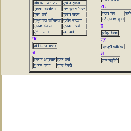
डॉ० प्रेम जन्मेजय
प्रवीण शुक्ला
श्र
प्रकाश चंडालिया
पवन कुमार ’चंदन’
श्रद्धा जैन
श्री
प्राण शर्मा
प्रवीण पंडित
श्रीप्रकाश शुक्ल
प्रभुदयाल श्रीवास्तव
प्रदीप भारद्वाज
ह
प्रकाश पंकज
प्रकाश "अर्श"
पूर्णिमा वर्मन
पवन वर्मा
हरिहर वैष्णव
फ
त्र
डॉ फिरोज अहमद
त्रिजुगी कौशिक
ब
ज्ञ
बलराम अग्रवाल
बृजेश शर्मा
ज्ञान चतुर्वेदी
बुधराम यादव
बृजेश द्विवेदी