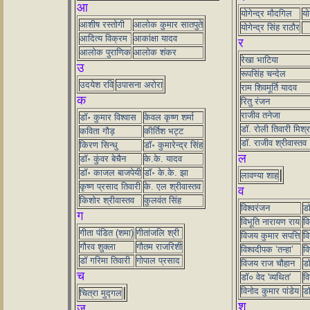
आ
योगेन्द्र मौदगिल
यो
आशीष रस्तोगी
आलोक कुमार सातपुते
योगेन्द्र सिंह राठौर
आदित्य विक्रम
आकांक्षा यादव
र
आलोक पुराणिक
आलोक शंकर
रेखा भाटिया
उ
रूपसिंह चन्देल
उदयेश रवि
उपासना अरोरा
राम शिवमूर्ति यादव
क
रितु रंजन
राजीव तनेजा
डॉ॰ कुमार विश्वास
केवल कृष्ण शर्मा
डॉ. रोली तिवारी मिश्र
कविता गौड़
कीर्तिश भट्ट
डॉ. राजीव श्रीवास्तव
किरण सिन्धु
डॉ॰ कुमारेन्द्र सिंह
ल
डॉ॰ कुंवर बेचैन
के.के. यादव
डॉ॰ काजल बाजपेयी
डॉ॰ के.के. झा
लावण्या शाह
कृष्ण प्रसाद तिवारी
के. एल श्रीवास्तव
व
किशोर श्रीवास्तव
कुलवंत सिंह
विश्वरंजन
डॉ
ग
विभूति नारायण राय
वि
गीता पंडित (शमा)
गीतांजलि श्री
विजय कुमार सपत्ति
वि
गौरव शुक्ला
गौतम राजरिशी
विश्वदीपक ’तन्हा’
वि
डॉ गरिमा तिवारी
गोपाल प्रसाद
विजय राज चौहान
डॉ
च
डॉ० वेद 'व्यथित'
वि
विनोद कुमार पांडेय
डॉ
चित्रा मुद्गल
श
ज