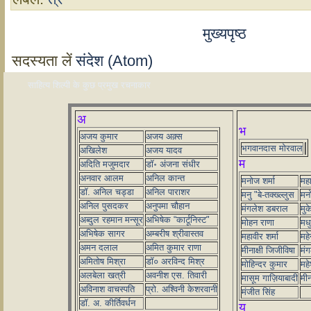
मुख्यपृष्ठ
सदस्यता लें
संदेश (Atom)
साहित्य शिल्पी के कुछ प्रमुख रचनाकार
अ
भ
अजय कुमार
अजय अक़्स
भगवानदास मोरवाल
अखिलेश
अजय यादव
म
अदिति मजुमदार
डॉ॰ अंजना संधीर
अनवार आलम
अनिल कान्त
मनोज शर्मा
मह
डॉ. अनिल चड्डा
अनिल पाराशर
मनु "बे-तक्ख्ल्लुस
मनो
अनिल पुसदकर
अनुपमा चौहान
मंगलेश डबराल
मुक
अब्दुल रहमान मन्सूर
अभिषेक “कार्टूनिस्ट"
मोहन राणा
मधु
अभिषेक सागर
अम्बरीष श्रीवास्तव
महावीर शर्मा
महे
अमन दलाल
अमित कुमार राणा
मीनाक्षी जिजीविषा
मं
अमितोष मिश्रा
डॉ० अरविन्द मिश्र
मोहिन्दर कुमार
महे
अलबेला खत्री
अवनीश एस. तिवारी
मासूम गाज़ियाबादी
मीन
अविनाश वाचस्पति
प्रो. अश्विनी केशरवानी
मंजीत सिंह
डॉ. अ. कीर्तिवर्धन
य