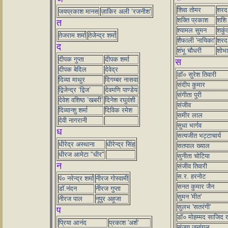
शिवा तोमर
शरद
जयप्रकाश मानस
ज़ाकिर अली ‘रजनीश’
शक्ति प्रकाश
शशि 
त
श्यामल सुमन
शकुं
तेजराम शर्मा
तेजेन्द्र शर्मा
शैफाली 'नायिका'
शरद 
द
शंभू चौधरी
शोभा 
दीपक गुप्ता
दीपक शर्मा
स
दीपक बेदिल
देवेद्र
डॉ० सुरेश तिवारी
दिव्या माथुर
दिगम्बर नासवा
संदीप कुमार
द्विजेन्द्र ‘द्विज’
देवमणि पाण्डेय
संगीता पुरी
देवेश वशिष्ठ ’खबरी’
दिनेश रघुवंशी
संजीव
दिव्यान्शु शर्मा
दिविक रमेश
समीर लाल
देवी नागरानी
सुधा भार्गव
ध
सत्यजीत भट्टाचार्य
धीरेद्र अस्थाना
धीरेन्द्र सिंह
सतपाल ख्याल
धीरज आमेटा "धीर"
सुनीता चोटिया
न
संजीव तिवारी
स.र. हरनोट
पं० नरेन्द्र शर्मा
नीरज गोस्वामी
सनत कुमार जैन
डॉ.नंदन
नीरज गुप्ता
सुमन 'मीत'
नीरज पाल
नूपुर अहूजा
सुलभ 'सतरंगी'
प
डॉ० मोहम्मद साजिद 
प्रिया आनंद
प्रकाश 'अर्श'
संजय जनांगल