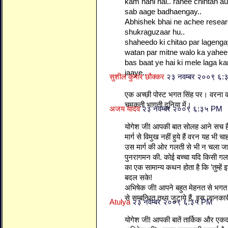
kam nahi hai.. rahee chintan a
sab aage badhaengay..
Abhishek bhai ne achee researc
shukraguzaar hu..
shaheedo ki chitao par lagenga
watan par mitne walo ka yahee
bas baat ye hai ki mele laga k
jaaye..
सुशील कुमार छौक्कर
२३ नवम्बर २००९ ६
एक अच्छी पोस्ट भगत सिंह पर। वरना क
चमकती भागती दुनिया में।
अजय यादव
२३ नवम्बर २००९ ६:३५ PM
योगेश जी! आपकी बात सोलह आने सच है
मार्ग से विमुख नहीं हुये हैं वरन यह भी च
उस मार्ग की ओर गलती से भी न चला जा
पुनरागमन की. कोई बच्चा यदि किसी गलत
का एक सामान्य कथन होता है कि ’तुम्हे
बदल सके!
अभिषेक जी! आपने बहुत मेहनत से भगत
से सम्बन्धित तथ्य जुटाये हैं. इस जानका
Atulya
२३ नवम्बर २००९ ६:३५ PM
योगेश जी! आपकी बातें तार्किक और एकद