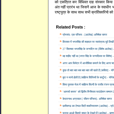
को एकत्रित कर विधिवत दाह संस्कार किया
अंत नहीं प्रारंभ था जिसनें आज के स्वाधीन
राष्ट्पुत्र के साथ साथ सभी क्रांतिकारियो
Related Posts :
अभिषेक सागर,
आलेख,
जीव
प्रेमचंद: एक परिचय - [आलेख] अभिषेक सागर
विरासत में भगतसिंह की शहादत पर स्वतंत्रता-पूर्व लिखी
27 सितम्बर भगतसिंह के जन्मदिन पर [विशेष आलेख]
वह शहीद नहीं था [भगत सिंह के जन्मदिवस पर विशेष] - 
अगर आप थियेटर में आजीविका कमाने के लिए आना चाहते 
कुछ तो बात बात बस बात बात की खाते हैं [कविता] - यो
बुरा न मानो होली है [साहित्य शिल्पियों के कार्टून] - योग
विश्व पुस्तक मेला में साहित्य शिल्पी के राजीव रंजन प
‘आमचो बस्तर’ को द्वितीय मिनीमाता फाउंडेशन सम्मान
केदारनाथ अग्रवाल [ जीवन परिचय]- अभिषेक सागर
छतीसगढ का टेम्पल सिटी शबरीनारायण [आलेख] - प्रो.
फराज आओ सितारे सफर के देखते हैं [आलेख] - कृष्ण