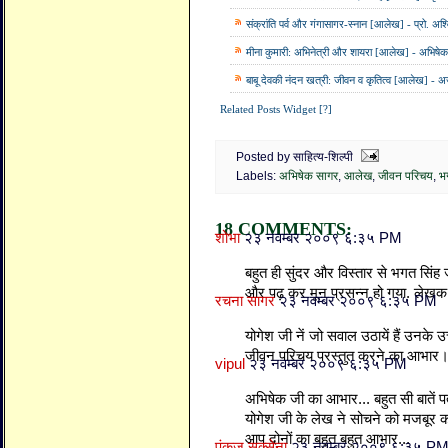
संक्रांति पर्व और गंगासागर-स्नान [आलेख] - प्रो. अश्
मीना कुमारी: अभिनेत्री और शायरा [आलेख] - अभिषे
बाबू देवकी नंदन खत्री: जीवन व कृतित्व [आलेख] - 
Related Posts Widget [?]
Posted by साहित्य-शिल्पी
Labels:
अभिषेक सागर
,
आलेख
,
जीवन परिचय
,
भ
18 COMMENTS:
शोभा
२३ नवम्बर २००९ ६:३५ PM
बहुत ही सुंदर और विस्तार से भगत सिंह ज
और पढ़ कर मून प्रसन्न हो गया. लेखक
रचना सागर
२३ नवम्बर २००९ ६:३५ PM
योगेश जी नें जो सवाल उठायें हैं उनके 
जीवन परिचय प्रस्तुत करने का आभार
vipul
२३ नवम्बर २००९ ६:३५ PM
अभिषेक जी का आभार... बहुत सी बातें प
योगेश जी के लेख ने सोचने को मजबूर क
आप दोनों का बहुत बहुत आभार...
पंकज सक्सेना
२३ नवम्बर २००९ ६:३५ P