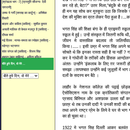
[श्रंखला भाग -7] [प्रस्तुति सौजन्य- देवी
कर रहे हो, बेटा?” उतर मिला,”बंदूकें बो रह
नागरानी]
ही मन यह सोच कर मुस्कुरा उठा कि जिसके ज
उफ्फ ये गर्मी [सप्ताह का कार्टून] - अभिषेक
देश की मुक्ति का व्रत लेकर पैदा हुआ है।...क
तिवारी
बाज़ार और कविता [कविता] - सुशील कुमार
भगत सिंह की शिक्षा बंगा के ही प्राइमरी स्कू
असली मालिक तो केवल मज़दूर है [कविता] -
स्कूल मे हुई। उन्हें संस्कृत में जितनी रूचि
दीपक शर्मा
जीवन मे वास्तविक बदलाव तो जलियाँव
मई दिवस : मानव-समता का त्योहार [कविता] -
किया।.....। इसी उम्र में भगत सिंह अपने चा
महेन्द्र भटनागर
सोचते थे कि इनका रास्ता सही है या नहीं ?
शांत जंगल को [कविता] - विजय सिंह
बचपन [बाल साहित्य] - अमिता कौंदल
कर वे गांधीजी के तरीकों और हिंसक आन्दोलन 
अंततः उन्होंने 'इंकलाब के लिए ग़र जरूरी ह
बीते हुये दिन, वो मेरे ...
समझा ।तत्पश्चात उन्होंने कई जुलूसों में भाग 
दलों के सदस्य बन बैठे ।
लाहौर के नेशनल कॉलेज़ की पढ़ाई छोड़कर
ऐसोसिएशन नाम के एक क्रांतिकारी संगठ
प्रसाद बिस्मिल और अशफ़ाक उल्ला खाँ क
छात्र थे तब उनकी दादी ने उनकी शादी की 
तथा अपने राष्ट्र प्रेम के लिये वे घर से भाग 
का हो चुका था।
1922 मे भगत सिह दिल्ली आकर बलवंत सि