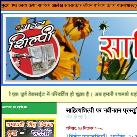
मुख्य पृष्ठ
काव्य
कथा साहित्य
आलेख
साक्षात्कार
जीवन परिचय
काव्य रचनाशास्त्
 पूर्ण वेबसाईट में परिवर्तित हो चूका है। अब हमारी रचनाये यहाँ पढ़े
अंतरजाल पर पहली बार..
साहित्यशिल्पी पर नवीनतम प्रस्तुत
लोड हो रहा है. . .
शनिवार, २७ सितम्बर २००८