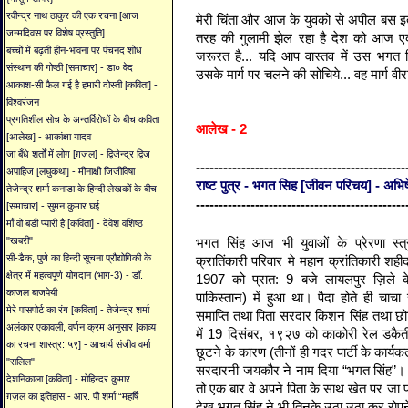
रवीन्द्र नाथ ठाकुर की एक रचना [आज
मेरी चिंता और आज के युवको से अपील बस 
जन्मदिवस पर विशेष प्रस्तुति]
तरह की गुलामी झेल रहा है देश को आज ए
बच्चों में बढ़ती हीन-भावना पर पंचनद शोध
जरूरत है... यदि आप वास्तव में उस भगत सिं
संस्थान की गोष्ठी [समाचार] - डा० वेद
उसके मार्ग पर चलने की सोचिये... वह मार्ग वीरान
आकाश-सी फैल गई है हमारी दोस्ती [कविता] -
विश्वरंजन
प्रगतिशील सोच के अन्तर्विरोधों के बीच कविता
आलेख - 2
[आलेख] - आकांक्षा यादव
जा बँधे शर्तों में लोग [ग़ज़ल] - द्विजेन्द्र द्विज
----------------------------------------------
अपाहिज [लघुकथा] - मीनाक्षी जिजीविषा
राष्ट पुत्र - भगत सिह [जीवन परिचय] - अभि
तेजेन्द्र शर्मा कनाडा के हिन्दी लेखकों के बीच
----------------------------------------------
[समाचार] - सुमन कुमार घई
माँ वो बडी प्यारी है [कविता] - देवेश वशिष्ठ
भगत सिंह आज भी युवाओं के प्रेरणा स्त्
"खबरी"
सी-डैक, पुणे का हिन्दी सूचना प्रौद्योगिकी के
क्रातिंकारी परिवार मे महान क्रांतिकारी श
क्षेत्र में महत्वपूर्ण योगदान (भाग-3) - डॉ.
1907 को प्रात: 9 बजे लायलपुर ज़िले के
काजल बाजपेयी
पाकिस्तान) में हुआ था। पैदा होते ही चाच
मेरे पासपोर्ट का रंग [कविता] - तेजेन्द्र शर्मा
समाप्ति तथा पिता सरदार किशन सिंह तथा छोटे 
अलंकार एकावली, वर्णन क्रम अनुसार [काव्य
में 19 दिसंबर, १९२७ को काकोरी रेल डकैती 
का रचना शास्त्र: ५९] - आचार्य संजीव वर्मा
छूटने के कारण (तीनों ही गदर पार्टी के कार्यकर
"सलिल"
सरदारनी जयकौर ने नाम दिया “भगत सिंह”। 
देशनिकाला [कविता] - मोहिन्दर कुमार
तो एक बार वे अपने पिता के साथ खेत पर जा पहु
ग़ज़ल का इतिहास - आर. पी शर्मा “महर्षि
देख भगत सिंह ने भी तिनके उठा उठा कर रोपने 