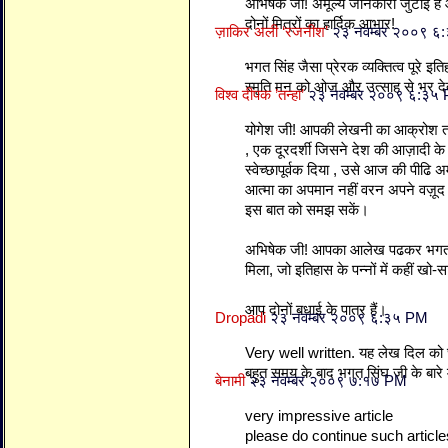
अभिषेक जी! अमूल्य जानकारी जुटाई है
दोनों मित्रों का हार्दिक आभार!
ज़ाकिर अली ‘रजनीश’
२३ नवम्बर २००९ ६
भगत सिंह जैसा प्रेरक व्यक्तित्व पूरे इ
स्मृति मन को ओज और उत्साह से भर दे
विश्व दीपक ’तन्हा’
२३ नवम्बर २००९ ६:३५
योगेश जी! आपकी लेखनी का आक्रोश तर्
, एक दूरदर्शी जिसने देश की आज़ादी के
स्वेच्छापूर्वक दिया , उसे आज की पीढि 
आत्मा का अपमान नहीं वरन अपने वज़ू
इस बात को समझ सकें।
अभिषेक जी! आपका आलेख पढकर भगत सिं
मिला, जो इतिहास के पन्नों में कहीं खो-स
आप दोनों बधाई के पात्र हैं।
Dropadi
२३ नवम्बर २००९ ६:३५ PM
Very well written. यह लेख दिल को छू 
बहुत समय के बाद भगत सिंघ जी के बार
बेनामी
२३ नवम्बर २००९ ७:१७ PM
very impressive article
please do continue such article