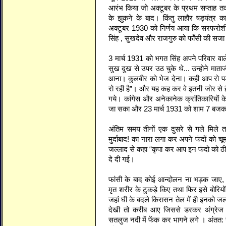
आरंभ किया जो अक्टूबर के प्रथम सप्ताह तक च
के झुकने के बाद। किंतु लाहौर षड्यंत्र
अक्टूबर 1930 को निर्णय आया कि सरफरोशी 
सिंह , सुखदेव और राजगुरु को फाँसी की सजा 
3 मार्च 1931 को भगत सिंह अपने परिवार वा
सुख दुख से उपर उठ चुके थे... उन्होने माता
आना। कुलबीर को भेज देना। कही आप रो पडी
रो रही है”। और यह कह कर वे इतनी जोर से हँ
गये। कांगेस और अनेकानेक क्रांतिकारियों के 
जा सका और 23 मार्च 1931 को शाम 7 बजकर
अंतिम समय तीनों एक दुसरे से गले मिले तथ
मुर्दाबाद! का नारा लगा कर अपने फंदों को
जल्लाद से कहा “कृपा कर आप इन फंदो को ठीक 
दे दी गई।
फांसी के बाद कोई आन्दोलन ना भड़क जाए, इ
मृत शरीर के टुकड़े किए तथा फिर इसे बोरियो
जहां घी के बदले किरासन तेल में ही इनको जल
देखी तो करीब आए जिससे डरकर अंग्रेज
सतलुज नदी में फेंक कर भागने लगे । अंतत: ग्