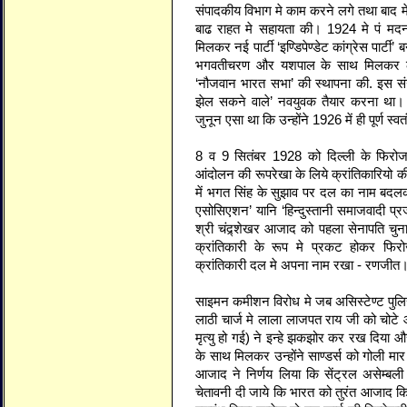
संपादकीय विभाग मे काम करने लगे तथा बाद म
बाढ राहत मे सहायता की। 1924 मे पं मदन
मिलकर नई पार्टी ‘इण्डिपेण्डेट कांग्रेस पार्ट
भगवतीचरण और यशपाल के साथ मिलकर ला
‘नौजवान भारत सभा’ की स्थापना की. इस संगठन
झेल सकने वाले’ नवयुवक तैयार करना था। 
जुनून एसा था कि उन्होंने 1926 में ही पूर्ण स
8 व 9 सितंबर 1928 को दिल्ली के फिरोज
आंदोलन की रूपरेखा के लिये क्रांतिकारिय
में भगत सिंह के सुझाव पर दल का नाम बदलक
एसोसिएशन’ यानि ‘हिन्दुस्तानी समाजवादी प्
श्री चंद्र्शेखर आजाद को पहला सेनापति चु
क्रांतिकारी के रूप मे प्रकट होकर फ
क्रांतिकारी दल मे अपना नाम रखा - रणजीत
साइमन कमीशन विरोध मे जब असिस्टेण्ट पुलिस 
लाठी चार्ज मे लाला लाजपत राय जी को चोटे
मृत्यु हो गई) ने इन्हे झकझोर कर रख दिया
के साथ मिलकर उन्होंने साण्डर्स को गोली मार
आजाद ने निर्णय लिया कि सेंट्रल असेम्बल
चेतावनी दी जाये कि भारत को तुरंत आजाद कि