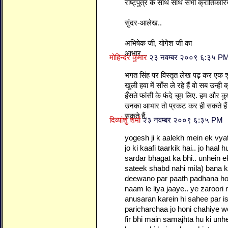
राष्ट्पुत्र के साथ साथ सभी क्रांतिका
सुंदर-आलेख..
अभिषेक जी, योगेश जी का
आभार...
मोहिन्दर कुमार
२३ नवम्बर २००९ ६:३५ P
भगत सिंह पर विस्तृत लेख पढ़ कर ए
खुली हवा में साँस ले रहे हैं वो सब उन्ही क
हँसते फांसी के फंदे चूम लिए. हम और क
उनका आभार तो प्रकट कर ही सकते हैं
सकते हैं.
दिव्यांशु शर्मा
२३ नवम्बर २००९ ६:३५ PM
yogesh ji k aalekh mein ek vyat
jo ki kaafi taarkik hai.. jo ha
sardar bhagat ka bhi.. unhein ek
sateek shabd nahi mila) bana ka
deewano par paath padhana ho g
naam le liya jaaye.. ye zaroori 
anusaran karein hi sahee par i
paricharchaa jo honi chahiye wo
fir bhi main samajhta hu ki un