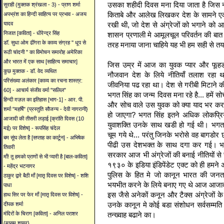
उसका शहीदी दिवस मना दिया जाता है जिस न
सुराही (मुक्तक श्रंखला - 3) - प्राण शर्मा
किताबे और आलेख लिखकर देश के सामने ए
अपभ्रंश का हिन्दी साहित्य पर प्रभाव - अजय
रखी थी, जो देश से अंग्रेजों को भगाने को 
यादव
निजात [कविता] - धीरेन्द्र सिंह
शासन प्रणाली मे आमूलचूल परिवर्तन की ब
डॉ. सुधा ओम ढींगरा के काव्य संग्रह '' धूप से
तरह मनाया जाना चाहिये यह भी हम सही से त
रूठी चांदनी '' का विमोचन समारोह अमेरिका
और भारत में एक साथ [साहित्य समाचार]
जिस उम्र में आज का युवक प्यार और फूहड
कुछ मुक्तक - डॉ. वेद व्यथित
नौजवान देश के लिये नीतियाँ तलाश रहा था
परिसंख्या अलंकार [काव्य का रचना शास्त्र:
जीवनिया पढ रहा था। देश से गरीबी मिटाने क
60] - आचार्य संजीव वर्मा "सलिल"
भगत सिंह का जन्म दिवस मना रहे है... हमें सोच
हिन्दी ग़ज़ल का इतिहास [भाग-1] - आर. पी.
और सोच वाले उस युवक को क्या याद भर कर
शर्मा "महर्षि" {प्रस्तुति सौजन्य - देवी नागरानी}
हो जाएगा? भगत सिंह इतने अधिक लोकप्र
आजादी की तीसरी लड़ाई [क्रांति दिवस (10
युवाशक्ति उनके साथ खडी हो गई थी। भगत 
मई) पर विशेष] - रूपसिंह चंदेल
चूम गये थे... परंतु जिनके भरोसे वह बागड
बम सूंघ लेता है [सप्ताह का कार्टून] - अभिषेक
पीढी उस देशभक्त के साथ दगा कर गई। भा
तिवारी
सरकार आज भी अंग्रेजों की बनाई नीतियों से 
माँ! तू हमको प्राणों से भी प्यारी है [बाल-कविता]
१९३० के इडिया इंडिपेंडेट एक्ट को ही हमने 
- महेंद्र भटनागर
पुलिस के हित मे जो कानून भारत की जनता
ठाकुर द्वारे बैठी माँ [मातृ दिवस पर विशेष] - शशि
भयभीत करने के लिये बनाए गए थे आज आजाद देश 
पाधा
इस जैसे अनेकों कनून और टैक्स अंग्रेजों के 
हाथ सिर पर फेर माँ [मातृ दिवस पर विशेष] -
उनके कानून मे कोई बडा संशोधन सर्वसम्मति 
दीपक शर्मा
तन्ख्वाह बढाने का।
मंदिरों के चिराग [कविता] - अनिल पराशर
{मासूम शायर}