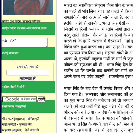
भारत का स्वाधीनता संग्राम जिस अंत के सा
को पहले ही भांप लिया था। वह कहते थे कि क
समझोते के बाद खत्म हो जाने वाला है, पर 
कविता तथा पेंटिंग: राजाभाई कौशिक
हरगिज नहीं हो सकती... भगत सिंह ऐसी आज
जिसमे अंग्रेजी व्यवस्था भारतीय लोगों द्वार
साहित्य शिल्पी का लिंक अपने ब्ळोग में लगायें
परंतु सारी नीतिया और कानून अंग्रेजों के ब
करते थे कि हमारे स्वराज मे गैरबराबरी नहीं
विशेष जोर हुआ करता था। कम उम्र मे भगत सि
का प्रारूप बना लिया था। महात्मा गांधी के 
स्थाई पाठक बनें
अलग थे, हालांकी महात्मा गांधी के मार्ग से जु
जीवन की शुरुआत की थी। भगत सिंह देश के य
अपना ईमेल पता भरें:
यकीन था कि उनके बाद क्रांती का मार्ग भा
अपने चरम पर पहंच जाएगी। अफसोस!! ऐसा नह
साहित्य शिल्पी में खोजें
भगत सिंह के बाद देश नें उनके विचार और उ
दिया गया है। साम्यवाद और समाजवाद की अलग
का युवा भगत सिंह के बलिदान की तो जयजयक
चलने की बात कहीं पीछे छूट गई। देश की रा
हमारी नवीन प्रस्तुतियाँ
और उनके नारे लगा कर देश के मनोविज्ञान को
में एक बार भी भगत सिंह के भारत को खोजने
चीफ गेस्ट [लघुकथा] - संगीता पुरी
आज भगत सिंह के अपने गांव मे उनकी याद मे
नारी [कविता] - कुलवंत सिंह
बन कर रह गया है। वहां भी उस दिन उस क्रा
अहसास [लघुकथा] - देवी नागरानी