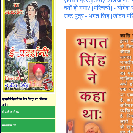
{विशेष प्रस्तुतियाँ} आलेख -1: भ
क्यों हो गया? [परिचर्चा] - योगेश
राष्ट पुत्र - भगत सिह [जीवन 
प्रदर्शनी देखने के लिये चित्र पर "क्लिक"
करें।
वो आये हमारे घर...
साक्षात्कार पढ़ें...