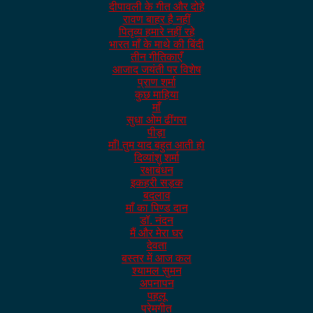
दीपावली के गीत और दोहे
रावण बाहर है नहीं
पितृव्य हमारे नहीं रहे
भारत माँ के माथे की बिंदी
तीन गीतिकाएँ
आजाद जयंती पर विशेष
प्राण शर्मा
कुछ माहिया
माँ
सुधा ओम ढींगरा
पीड़ा
माँ! तुम याद बहुत आती हो
दिव्यांशु शर्मा
रक्षाबंधन
इकहरी सड़क
बदलाव
माँ का पिण्ड दान
डॉ. नंदन
मैं और मेरा घर
देवता
बस्तर में आज कल
श्यामल सुमन
अपनापन
पहलू
प्रेमगीत