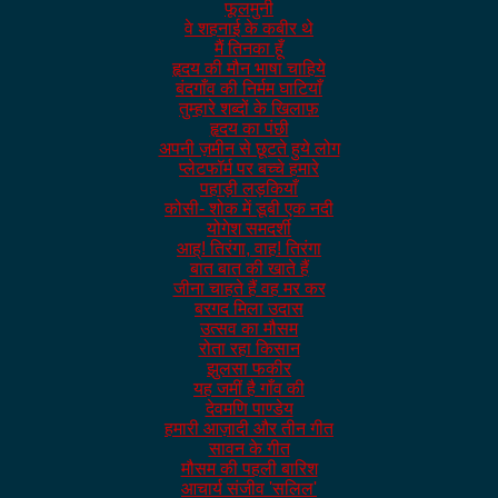
फूलमुनी
वे शहनाई के कबीर थे
मैं तिनका हूँ
हृदय की मौन भाषा चाहिये
बंदगाँव की निर्मम घाटियाँ
तुम्हारे शब्दों के खिलाफ़
हृदय का पंछी
अपनी ज़मीन से छूटते हुये लोग
प्लेटफॉर्म पर बच्चे हमारे
पहाड़ी लड़कियाँ
कोसी- शोक में डूबी एक नदी
योगेश समदर्शी
आह्! तिरंगा, वाह! तिरंगा
बात बात की खाते हैं
जीना चाहते हैं वह मर कर
बरगद मिला उदास
उत्सव का मौसम
रोता रहा किसान
झुलसा फकीर
यह जमीं है गाँव की
देवमणि पाण्डेय
हमारी आज़ादी और तीन गीत
सावन के गीत
मौसम की पहली बारिश
आचार्य संजीव 'सलिल'