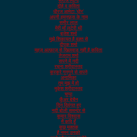
सरोज त्यागी
दोहे व कविता
धीरज आमेटा 'धीर'
अपनी हमनफ़स के नाम
समीर लाल
मेरी माँ लुटेरी थी
बृजेश शर्मा
मुझे शिकायत है वक़्त से
दीपक शर्मा
महज़ अल्फ़ाज़ से खिलवाड़ नहीं है कविता
तेजराम शर्मा
सपने में नदी
रचना श्रीवास्तव
कुरकुरे गुनगुने से सपने
अनामिका
तुम मुझ में हो
मुकेश श्रीवास्तव
चुप्पा
कुँअर बेचैन
दिन दिवंगत हुए
नदी बोली समन्दर से
कुमार विश्वास
मैं कवि हूँ
कुछ मुक्तक
है नमन उनको