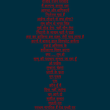
राजीव रंजन प्रसाद
मैं कल्पना करता रहा
आस्था और क्षणिकायें
निर्लज्ज युवा हैं
आईना तोडने से क्या होगा?
तुम कौन थे भगत सिंह
तुझे तोड़ देगा, यही मौन तेरा
निठारी के मासूम भूतों ने पूछा
हवा का डाकिया इस वक़्त, तेरी याद लाया है
कानों में बारूद डाल विस्फोट करूँगा
टुकडे अस्तित्व के
श्रीकान्त मिश्र कान्त
क्या … तुम हो
मृत्यु की पदचाप सुनता जा रहा हूँ
ओ पखेरू
तुम्हारा चेहरा
धरती के फूल
युग पुरूष
पुरू
कौन हूँ मैं
दिया नहीं जलेगा
धूप आने दो
सुशील कुमार
मछली-घर
प्रथम नागरिक हैं पेड़ पृथ्वी पर