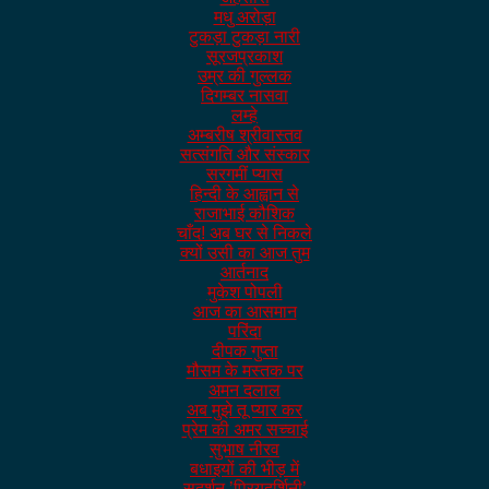
मधु अरोड़ा
टुकड़ा टुकड़ा नारी
सूरजप्रकाश
उम्र की गुल्लक
दिगम्बर नासवा
लम्हे
अम्बरीष श्रीवास्तव
सत्संगति और संस्कार
सरगमीं प्यास
हिन्दी के आह्वान से
राजाभाई कौशिक
चाँद! अब घर से निकले
क्यों उसी का आज तुम
आर्तनाद
मुकेश पोपली
आज का आसमान
परिंदा
दीपक गुप्ता
मौसम के मस्तक पर
अमन दलाल
अब मुझे तू प्यार कर
प्रेम की अमर सच्चाई
सुभाष नीरव
बधाइयों की भीड़ में
सुदर्शन ’प्रियदर्शिनी’