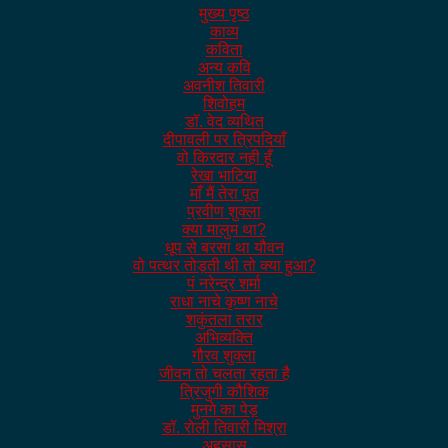
मुख्य पृष्ठ
काव्य
कविता
अन्य कवि
अवनीश तिवारी
शिवोहम
डॉ. वेद व्यथित
दीपावली पर त्रिपदियाँ
वो किरदार नही हूँ
रेखा भाटिया
माँ मैं तेरा पूत
प्रवीण शुक्ला
क्या मालुम था?
धूप से बरसा था यौवन
वो पत्थर तोड़ती थी तो क्या हुआ?
पं नरेन्द्र शर्मा
राधा नाचे कृष्ण नाचे
शकुंतला तरार
अभिव्यक्ति
गौरव शुक्ला
जीवन तो चलता रहता है
त्रिजुगी कौशिक
मुनगे का पेड़
डॉ. रोली तिवारी मिश्रा
अहसास