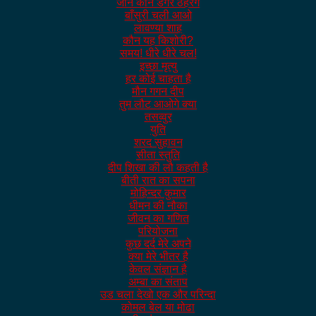
जाने कौन डगर ठहरेंगे
बाँसुरी चली आओ
लावण्या शाह
कौन यह किशोरी?
समय! धीरे धीरे चल!
इच्छा मृत्यु
हर कोई चाहता है
मौन गगन दीप
तुम लौट आओगे क्या
तसव्वुर
युति
शरद सुहावन
सीता स्तुति
दीप शिखा की लौ कहती है
बीती रात का सपना
मोहिन्दर कुमार
धीमन की नौका
जीवन का गणित
परियोजना
कुछ दर्द मेरे अपने
क्या मेरे भीतर है
केवल संज्ञान है
अम्बा का संताप
उड चला देखो एक और परिन्दा
कोमल बेल या मोढा