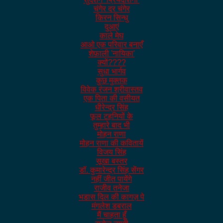
चंगेर दर चंगेर
किरन सिन्धु
दुआएं
काले मेघ
आओ एक परिवार बनाएँ
शेफ़ाली 'नायिका'
क्यों????
सुधा भार्गव
कुछ मुक्तक
विवेक रंजन श्रीवास्तव
एक पिता की वसीयत
धीरेन्द्र सिंह
फूल टहनियों के
तुम्हारे बाद भी
मोहन राणा
मोहन राणा की कवितायें
विजय सिंह
सूखा बस्तर
डॉ. कुमारेन्द्र सिंह सेंगर
नहीं जीत पायेंगे
राजीव तनेजा
भडास दिल की कागज़ पे
मंगलेश डबराल
मैं चाहता हूँ