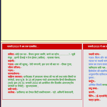
फरवरी-2010 में अब तक प्रकाशित...
फरवरी-2010 में अब त
कोई एक पल - विजय कुमार सपत्ति,
बनने का श्रेय..............!- जूबी
कविता:-
स्थायी स्तंभ:-
मंसूर ,
इतनी ऊँचाई न देना ईश्वर [कविता] - प्रकाश पंकज,
गज़ल: शिल्प और सं
नाटक पर स्थायी स्तं
कहानी:-
काव्य का रचना शास्त
गज़ल:-
भाषा की खुशबू - देवी नागरानी,
इक ज़रा सी बात पर - दीपक गुप्ता,
जीवन परिचय:-
साभिप्राय कवि नाम.-
नज़म:-
हितोपदेश की कहानियो
काव्यालोचना:-
अनुकरणीय श्रीमदभगव
साहित्य समाचार:-
फ़रीदाबाद में हमकलम संस्था की नव वर्ष तथा वसंत विषयों पर
कुमार:-
संगोष्ठी,
कथा यू.के. के 15 वर्ष [महात्मा गांधी अंतरराष्ट्रीय हिन्दी विश्वविद्यालय
कार्टून:-
(वर्धा) द्वारा 29-31 जनवरी 2010 को आयोजित तीन दिवसीय अंतरराष्ट्रीय
अभिषेक तिवारी:
सप्ता
संगोष्ठी पर रिपोर्ट] - सूरजप्रकाश ,
लघु कथा:-
कवि चर्चा:-
डायरी:-
आलेख:-
छतीसगढ का टेम्पल सिटी शबरीनारायण - प्रो. अश्विनी केशरवानी,
पेंटिंग:-
[ई-प्रदर्शनी
यात्रा वृतांत:-