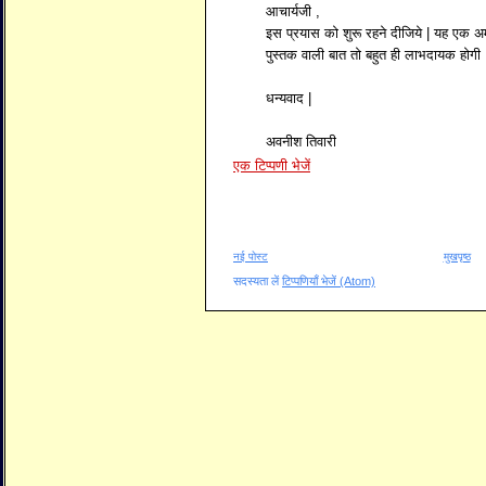
आचार्यजी ,
इस प्रयास को शुरू रहने दीजिये | यह एक अमू
पुस्तक वाली बात तो बहुत ही लाभदायक होगी 
धन्यवाद |
अवनीश तिवारी
एक टिप्पणी भेजें
नई पोस्ट
मुखपृष्ठ
सदस्यता लें
टिप्पणियाँ भेजें (Atom)