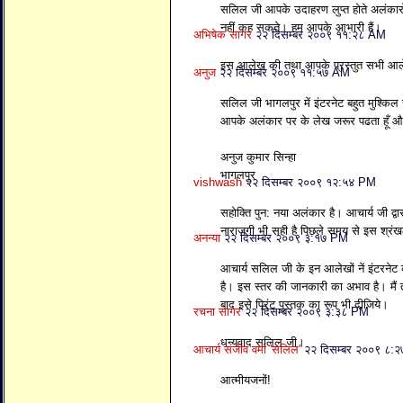
सलिल जी आपके उदाहरण लुप्त होते अलंकारों 
नहीं कह सकते। हम आपके आभारी हैं।
अभिषेक सागर
२२ दिसम्बर २००९ ११:२८ AM
इस आलेख की तथा आपके प्रस्तुत सभी आलेख
अनुज
२२ दिसम्बर २००९ ११:५७ AM
सलिल जी भागलपुर में इंटरनेट बहुत मुश्किल स
आपके अलंकार पर के लेख जरूर पढता हूँ और
अनुज कुमार सिन्हा
भागलपुर
vishwash
२२ दिसम्बर २००९ १२:५४ PM
सहोक्ति पुन: नया अलंकार है। आचार्य जी द्वार
नाराजगी भी सही है पिछले समय से इस श्रंख
अनन्या
२२ दिसम्बर २००९ ३:१७ PM
आचार्य सलिल जी के इन आलेखों नें इंटरनेट 
है। इस स्तर की जानकारी का अभाव है। मैं तो
बाद इसे प्रिंट पुस्तक का रूप भी दीजिये।
रचना सागर
२२ दिसम्बर २००९ ३:३८ PM
धन्यवाद सलिल जी।
आचार्य संजीव वर्मा 'सलिल'
२२ दिसम्बर २००९ ८:
आत्मीयजनों!