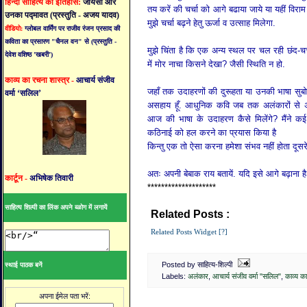
हिन्दी साहित्य का इतिहास:
जायसी और
तय करें की चर्चा को आगे बढाया जाये या यहीं विरा
उनका पद्मावत (प्रस्तुति - अजय यादव)
मुझे चर्चा बढ़ने हेतु ऊर्जा व उत्साह मिलेगा.
वीडियो:
ग्लोबल वार्मिंग पर राजीव रंजन प्रसाद की
कविता का प्रसारण "चैनल वन" से (प्रस्तुति -
मुझे चिंता है कि एक अन्य स्थल पर चल रही छंद-चर
देवेश वशिष्ठ ’खबरी’)
में मोर नाचा किसने देखा? जैसी स्थिति न हो.
काव्य का रचना शास्त्र -
आचार्य संजीव
जहाँ तक उदाहरणों की दुरूहता या उनकी भाषा सुबोध
वर्मा ‘सलिल’
असहाय हूँ. आधुनिक कवि जब तक अलंकारों से अप
आज की भाषा के उदाहरण कैसे मिलेंगे? मैंने क
कठिनाई को हल करने का प्रयास किया है
किन्तु एक तो ऐसा करना हमेशा संभव नहीं होता दूसर
अतः अपनी बेबाक राय बतायें. यदि इसे आगे बढ़ाना 
कार्टून -
अभिषेक तिवारी
********************
साहित्य शिल्पी का लिंक अपने ब्ळोग में लगायें
Related Posts :
अलंकार,
आचार्य संजीव वर्म
Related Posts Widget [?]
Posted by साहित्य-शिल्पी
स्थाई पाठक बनें
Labels:
अलंकार
,
आचार्य संजीव वर्मा "सलिल"
,
काव्य का
अपना ईमेल पता भरें: