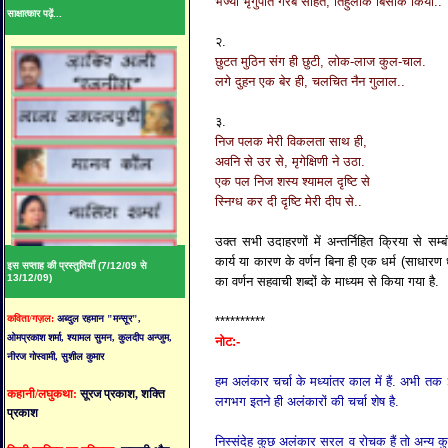
भंज्यो भृगुपति गरब सहित, तिहुँलोक बिसोक कियो..
साक्षात्कार पढ़ें...
२.
छुटत मुठिन संग ही छुटी, लोक-लाज कुल-चाल.
लगे दुहन एक बेर ही, चलचित नैन गुलाल..
३.
निज पलक मेरी विकलता साथ ही,
अवनि से उर से, मृगेक्षिणी ने उठा.
एक पल निज शस्य श्यामल दृष्टि से
स्निग्ध कर दी दृष्टि मेरी दीप से..
उक्त सभी उदाहरणों में अन्तर्निहित क्रिया से सम्ब
कार्य या कारण के वर्णन बिना ही एक धर्म (साधारण ध
इस सप्ताह की प्रस्तुतियाँ (7/12/09 से
13/12/09)
का वर्णन सहवाची शब्दों के माध्यम से किया गया है.
कविता/गज़ल:
अब्दुल रहमान "मन्सूर",
**********
ओमप्रकाश शर्मा, श्यामल सुमन, कुलदीप अन्जुम,
नोट:-
नीरज गोस्वामी, सुशील कुमार
हम अलंकार चर्चा के मध्यांतर काल में हैं. अभी तक
कहानी/लघुकथा:
सूरज प्रकाश, शक्ति
लगभग इतने ही अलंकारों की चर्चा शेष है.
प्रकाश
निस्संदेह कुछ अलंकार सरल व रोचक हैं तो अन्य 