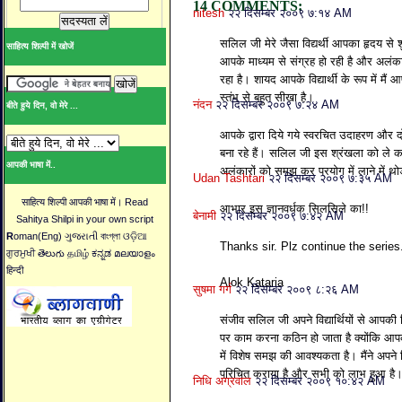
14 COMMENTS:
nitesh
२२ दिसम्बर २००९ ७:१४ AM
सलिल जी मेरे जैसा विद्यर्थी आपका हृदय से 
साहित्य शिल्पी में खोजें
आपके माध्यम से संग्रह हो रही है और अल
रहा है। शायद आपके विद्यार्थी के रूप में मैं 
स्तंभ से बहुत सीखा है।
नंदन
२२ दिसम्बर २००९ ७:२४ AM
बीते हुये दिन, वो मेरे ...
आपके द्वारा दिये गये स्वरचित उदाहरण और 
बना रहे हैं। सलिल जी इस श्रंखला को ले क
आपकी भाषा में..
अलंकारों को समझ कर प्रयोग में लाने में थो
Udan Tashtari
२२ दिसम्बर २००९ ७:३५ AM
साहित्य शिल्पी आपकी भाषा में। Read
आभार इस ज्ञानवर्धक सिलसिले का!!
बेनामी
२२ दिसम्बर २००९ ७:४२ AM
Sahitya Shilpi in your own script
R
oman(Eng) ગુજરાતી বাংগ্লা ଓଡ଼ିଆ
Thanks sir. Plz continue the series
ਗੁਰਮੁਖੀ తెలుగు தமிழ் ಕನ್ನಡ മലയാളം
हिन्दी
Alok Kataria
सुषमा गर्ग
२२ दिसम्बर २००९ ८:२६ AM
संजीव सलिल जी अपने विद्यार्थियों से आपकी
पर काम करना कठिन हो जाता है क्योंकि आपक
में विशेष समझ की आवश्यकता है। मैंने अपने व
परिचित कराया है और सभी को लाभ हुआ है
निधि अग्रवाल
२२ दिसम्बर २००९ १०:४२ AM