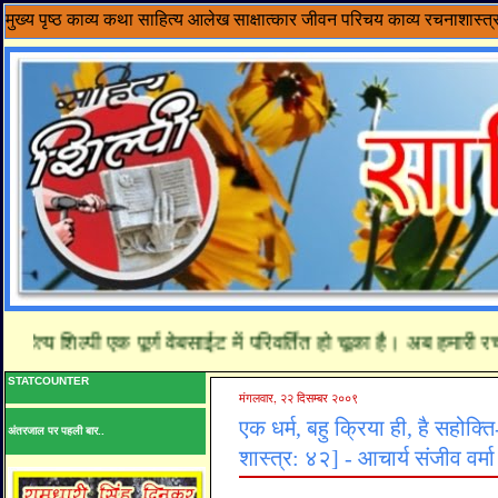
मुख्य पृष्ठ
काव्य
कथा साहित्य
आलेख
साक्षात्कार
जीवन परिचय
काव्य रचनाशास्त्
्य शिल्पी एक पूर्ण वेबसाईट में परिवर्तित हो चूका है। अब हमारी रचन
STATCOUNTER
मंगलवार, २२ दिसम्बर २००९
एक धर्म, बहु क्रिया ही, है सहोक्त
अंतरजाल पर पहली बार..
शास्त्र: ४२] - आचार्य संजीव वर्