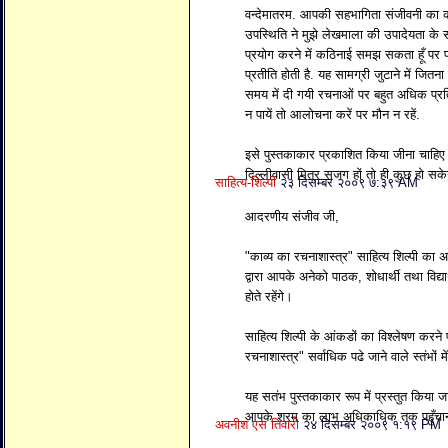
वन्देमातरम. आपकी सहभागिता संजीवनी का काम
उपस्थिति ने मुझे लेखमाला की उपादेयता के 
प्रयोग करने में कठिनाई समझ सकता हूँ पर 
प्रतीति होती है. यह सामग्री जुटाने में जि
समय में दी गयी रचनाओं पर बहुत अधिक प्रत
न पायें तो आलोचना करें पर मौन न रहें.
इसे पुस्तकाकार प्रकाशित किया जीना चाहिए 
दिल्लीवासी मित्र सजग हों तो ही कुछ हो सके
साहित्य-शिल्पी
२३ दिसम्बर २००९ ७:३९ AM
आदरणीय संजीव जी,
"काव्य का रचनाशास्त्र" साहित्य शिल्पी का अत्
द्वारा आपके अनेको पाठक, शोधार्थी तथा विद्या
होते रहेंगे।
साहित्य शिल्पी के आंकडों का विश्लेषण करने
रचनाशास्त्र" सर्वाधिक पढे जाने वाले स्तंभों मे
यह सतंभ पुस्तकाकार रूप में प्रस्तुत किया जा
आपके श्रम का लाभ अधिकाधिक तक पहुँचाना स
अवनीश एस तिवारी
२४ दिसम्बर २००९ १:१९ PM