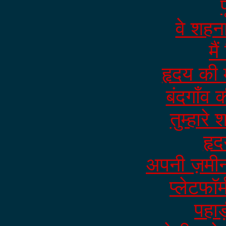
वे शहन
मै
हृदय की 
बंदगाँव क
तुम्हारे 
हृद
अपनी ज़मीन 
प्लेटफॉर्
पहाड