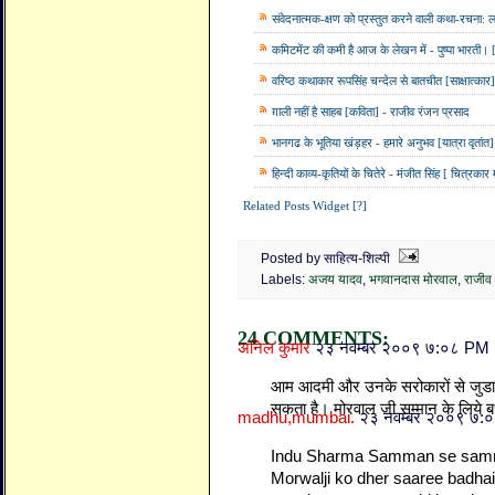
संवेदनात्मक-क्षण को प्रस्तुत करने वाली कथा-रचना: ल
कमिटमेंट की कमी है आज के लेखन में - पुष्पा भारती। [
वरिष्ठ कथाकार रूपसिंह चन्देल से बातचीत [साक्षात्कार
ग़ाली नहीं है साहब [कविता] - राजीव रंजन प्रसाद
भानगढ के भूतिया खंड़हर - हमारे अनुभव [यात्रा वृतांत
हिन्दी काव्य-कृतियों के चितेरे - मंजीत सिंह [ चित्रक
Related Posts Widget [?]
Posted by साहित्य-शिल्पी
Labels:
अजय यादव
,
भगवानदास मोरवाल
,
राजीव 
24 COMMENTS:
अनिल कुमार
२३ नवम्बर २००९ ७:०८ PM
आम आदमी और उनके सरोकारों से जुड
सकता है। मोरवाल जी सम्मान के लिये बध
madhu,mumbai.
२३ नवम्बर २००९ ७:
Indu Sharma Samman se samm
Morwalji ko dher saaree badhai