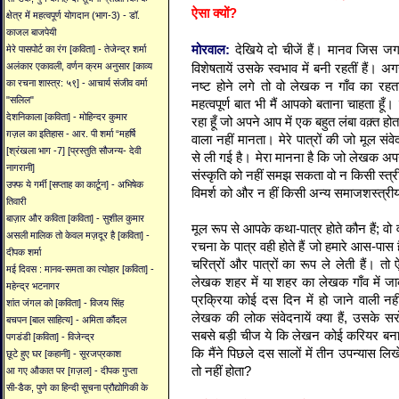
ऐसा क्यों?
क्षेत्र में महत्वपूर्ण योगदान (भाग-3) - डॉ.
काजल बाजपेयी
मोरवाल:
देखिये दो चीजें हैं। मानव जिस जग
मेरे पासपोर्ट का रंग [कविता] - तेजेन्द्र शर्मा
विशेषतायें उसके स्वभाव में बनी रहतीं हैं।
अलंकार एकावली, वर्णन क्रम अनुसार [काव्य
का रचना शास्त्र: ५९] - आचार्य संजीव वर्मा
नष्ट होने लगे तो वो लेखक न गाँव का रहत
"सलिल"
महत्वपूर्ण बात भी मैं आपको बताना चाहता हूँ। मै
देशनिकाला [कविता] - मोहिन्दर कुमार
रहा हूँ जो अपने आप में एक बहुत लंबा वक़्त हो
ग़ज़ल का इतिहास - आर. पी शर्मा “महर्षि
वाला नहीं मानता। मेरे पात्रों की जो मूल स
[श्रंखला भाग -7] [प्रस्तुति सौजन्य- देवी
से ली गई है। मेरा मानना है कि जो लेखक 
नागरानी]
संस्कृति को नहीं समझ सकता वो न किसी स्त्
उफ्फ ये गर्मी [सप्ताह का कार्टून] - अभिषेक
विमर्श को और न हीं किसी अन्य समाजशस्त्र
तिवारी
बाज़ार और कविता [कविता] - सुशील कुमार
मूल रूप से आपके कथा-पात्र होते कौन हैं; वो व
असली मालिक तो केवल मज़दूर है [कविता] -
रचना के पात्र वही होते हैं जो हमारे आस-पास ह
दीपक शर्मा
चरित्रों और पात्रों का रूप ले लेती हैं। तो
मई दिवस : मानव-समता का त्योहार [कविता] -
लेखक शहर में या शहर का लेखक गाँव में ज
महेन्द्र भटनागर
प्रक्रिया कोई दस दिन में हो जाने वाली नह
शांत जंगल को [कविता] - विजय सिंह
लेखक की लोक संवेदनायें क्या हैं, उसके सरोका
बचपन [बाल साहित्य] - अमिता कौंदल
सबसे बड़ी चीज ये कि लेखन कोई करियर बनाने 
पगडंडी [कविता] - विजेन्द्र
कि मैंने पिछले दस सालों में तीन उपन्यास
छूटे हुए घर [कहानी] - सूरजप्रकाश
तो नहीं होता?
आ गए औकात पर [ग़ज़ल] - दीपक गुप्ता
सी-डैक, पुणे का हिन्दी सूचना प्रौद्योगिकी के