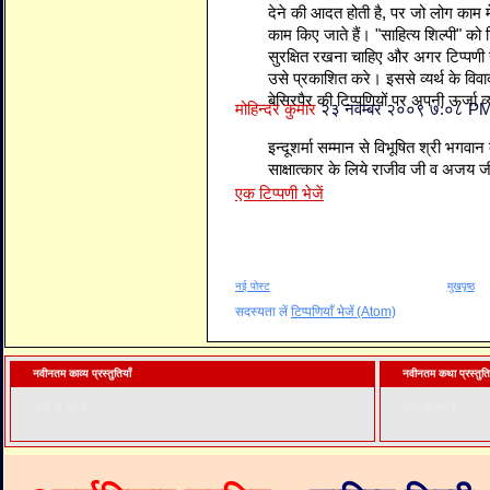
देने की आदत होती है, पर जो लोग काम म
काम किए जाते हैं। "साहित्य शिल्पी" क
सुरक्षित रखना चाहिए और अगर टिप्पणी 
उसे प्रकाशित करे। इससे व्यर्थ के विव
बेसिरपैर की टिप्पणियों पर अपनी ऊर्जा व्यर्
मोहिन्दर कुमार
२३ नवम्बर २००९ ७:०८ P
इन्दूशर्मा सम्मान से विभूषित श्री भग
साक्षात्कार के लिये राजीव जी व अजय जी
एक टिप्पणी भेजें
नई पोस्ट
मुखपृष्ठ
सदस्यता लें
टिप्पणियाँ भेजें (Atom)
नवीनतम काव्य प्रस्तुतियाँ
नवीनतम कथा प्रस्तुति
लोड हो रहा है. . .
लोड हो रहा है. . .