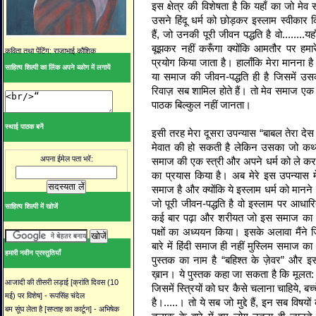
इस क्षेत्र की विशेषता है कि यहाँ का जो मे
उसने हिंदू धर्म को छोड़कर इस्लाम स्वीकार 
हैं, जो उनकी पूरी जीवन पद्धति है वो........यह
बूझकर नहीं करूँगा क्योंकि आमतौर पर हमारे
कविता तथा पेंटिंग: राजाभाई कौशिक
प्रयोग किया जाता है। हालाँकि मेरा मानना है 
साहित्य शिल्पी का लिंक अपने ब्ळोग में लगायें
या समाज की जीवन-पद्धति ही है जिसमें 
रिवाज़ सब शामिल होते हैं। तो मेव समाज एक ऐ
पाठक बिल्कुल नहीं जानता।
स्थाई पाठक बनें
इसी तरह मेरा दूसरा उपन्यास “बाबल तेरा देस 
मेवात की हो सकती है लेकिन उसका जो कथ्य 
अपना ईमेल पता भरें:
समाज की एक स्त्री और अपने धर्म को ले कर
का प्रयास किया है। अब मेरे इस उपन्यास मे
समाज है और क्योंकि ये इस्लाम धर्म को मानने 
जो पूरी जीवन-पद्धति है वो इस्लाम पर आधारित
साहित्य शिल्पी में खोजें
कई बार पढ़ा और शरीयत जो इस समाज का एक 
पक्षों का अध्ययन किया। इसके अलावा मैंन
बारे में हिंदी समाज ही नहीं मुस्लिम समाज 
हमारी नवीन प्रस्तुतियाँ
पुस्तक का नाम है “बहिश्त के ज़ेवर” और 
ख़ान। ये पुस्तक कहा जा सकता है कि मूलत: स्त
आजादी की तीसरी लड़ाई [क्रांति दिवस (10
जिसमें स्त्रियों को घर कैसे चलाना चाहिये, बच
मई) पर विशेष] - रूपसिंह चंदेल
है।.....। तो ये सब जो मुद्दे हैं, इन सब विषयों
बम सूंघ लेता है [सप्ताह का कार्टून] - अभिषेक