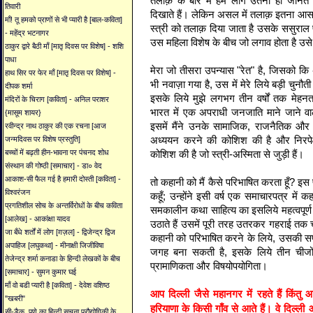
तलाक़ के बारे में हम लोग उतना ही जानते है
तिवारी
दिखाते हैं। लेकिन असल में तलाक़ इतना आस
माँ! तू हमको प्राणों से भी प्यारी है [बाल-कविता]
स्त्री को तलाक़ दिया जाता है उसके ससुराल
- महेंद्र भटनागर
उस महिला विशेष के बीच जो लगाव होता है उसे 
ठाकुर द्वारे बैठी माँ [मातृ दिवस पर विशेष] - शशि
पाधा
मेरा जो तीसरा उपन्यास "रेत" है, जिसको कि अंत
हाथ सिर पर फेर माँ [मातृ दिवस पर विशेष] -
भी नवाज़ा गया है, उस में मेरे लिये बड़ी चुनौ
दीपक शर्मा
इसके लिये मुझे लगभग तीन वर्षों तक मेहनत
मंदिरों के चिराग [कविता] - अनिल पराशर
भारत में एक अपराधी जनजाति माने जाने व
{मासूम शायर}
इसमें मैंने उनके सामाजिक, राजनैतिक और सांस
रवीन्द्र नाथ ठाकुर की एक रचना [आज
अध्ययन करने की कोशिश की है और निरपेक्
जन्मदिवस पर विशेष प्रस्तुति]
कोशिश की है जो स्त्री-अस्मिता से जुड़ी हैं।
बच्चों में बढ़ती हीन-भावना पर पंचनद शोध
संस्थान की गोष्ठी [समाचार] - डा० वेद
आकाश-सी फैल गई है हमारी दोस्ती [कविता] -
तो कहानी को मैं कैसे परिभाषित करता हूँ? इस पर
विश्वरंजन
कहूँ; उन्होंने इसी वर्ष एक समाचारपत्र में
प्रगतिशील सोच के अन्तर्विरोधों के बीच कविता
समकालीन कथा साहित्य का इसलिये महत्वपूर्ण 
[आलेख] - आकांक्षा यादव
उठाते हैं उसमें पूरी तरह उतरकर गहराई तक च
जा बँधे शर्तों में लोग [ग़ज़ल] - द्विजेन्द्र द्विज
कहानी को परिभाषित करने के लिये, उसकी सफ
अपाहिज [लघुकथा] - मीनाक्षी जिजीविषा
जगह बना सकती है, इसके लिये तीन चीजों क
तेजेन्द्र शर्मा कनाडा के हिन्दी लेखकों के बीच
प्रामाणिकता और विषयोपयोगिता।
[समाचार] - सुमन कुमार घई
माँ वो बडी प्यारी है [कविता] - देवेश वशिष्ठ
आप दिल्ली जैसे महानगर में रहते हैं किंत
"खबरी"
हरियाणा के किसी गाँव से आते हैं। वे दिल्ली 
सी-डैक, पुणे का हिन्दी सूचना प्रौद्योगिकी के