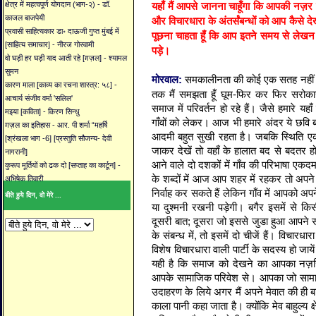
यहाँ मैं आपसे जानना चाहूँगा कि आपकी नज़र
क्षेत्र में महत्वपूर्ण योगदान (भाग-२) - डॉ.
काजल बाजपेयी
और विचारधारा के अंतर्संबन्धों को आप कैसे दे
प्रवासी साहित्यकार डा॰ दाऊजी गुप्त मुंबई में
पूछना चाहता हूँ कि आप इतने समय से लेखन में
[साहित्य समाचार] - नीरज गोस्वामी
पड़े।
वो घड़ी हर घड़ी याद आती रहे [ग़ज़ल] - श्यामल
सुमन
मोरवाल:
समकालीनता की कोई एक सतह नहीं 
कारण माला [काव्य का रचना शास्त्र: ५८] -
तक मैं समझता हूँ घूम-फिर कर फिर सरोका
आचार्य संजीव वर्मा 'सलिल'
समाज में परिवर्तन हो रहे हैं। जैसे हमारे यह
मइया [कविता] - किरण सिन्धु
गाँवों को लेकर। आज भी हमारे अंदर ये छवि बन
ग़ज़ल का इतिहास - आर. पी शर्मा “महर्षि
आदमी बहुत सुखी रहता है। जबकि स्थिति
[श्रंखला भाग -6] [प्रस्तुति सौजन्य- देवी
जाकर देखें तो वहाँ के हालात बद से बदतर होत
नागरानी]
आने वाले दो दशकों में गाँव की परिभाषा एकद
कुरूप मूर्तियों को ढक दो [सप्ताह का कार्टून] -
के शब्दों में आज आप शहर में रहकर तो अपने प
अभिषेक तिवारी
निर्वाह कर सकते हैं लेकिन गाँव में आपको अपन
बीते हुये दिन, वो मेरे ...
या दुश्मनी रखनी पड़ेगी। बगैर इसमें से 
दूसरी बात; दूसरा जो इससे जुडा हुआ आपने
के संबन्ध में, तो इसमें दो चीजें हैं। विचार
विशेष विचारधारा वाली पार्टी के सदस्य हो जाय
यही है कि समाज को देखने का आपका नज़रिय
आपके सामाजिक परिवेश से। आपका जो सामाज
उदाहरण के लिये अगर मैं अपने मेवात की ही बात
काला पानी कहा जाता है। क्योंकि मेव बाहुल्य क्ष