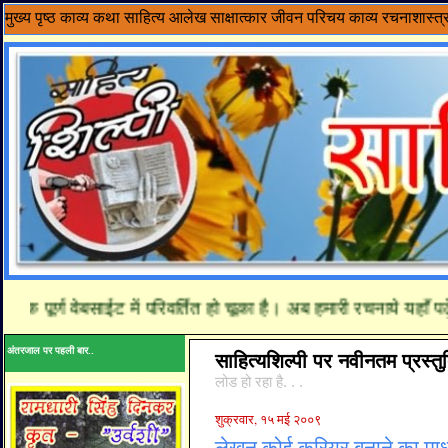
मुख्य पृष्ठ
काव्य
कथा साहित्य
आलेख
साक्षात्कार
जीवन परिचय
काव्य रचनाशास्त्
र्ण वेबसाईट में परिवर्तित हो चूका है। अब हमारी रचनाये यहाँ पढ़े... 
अंतरजाल पर पहली बार..
साहित्यशिल्पी पर नवीनतम प्रस्तुत
लोड हो रहा है. . .
शुक्रवार, १५ मई २००९