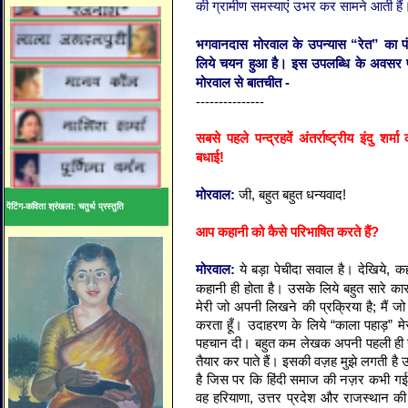
की ग्रामीण समस्याएं उभर कर सामने आती हैं
भगवानदास मोरवाल के उपन्यास “रेत” का पंद
लिये चयन हुआ है। इस उपलब्धि के अवसर पर प
मोरवाल से बातचीत -
---------------
सबसे पहले पन्द्रहवें अंतर्राष्ट्रीय इंदु शर
बधाई!
मोरवाल:
जी, बहुत बहुत धन्यवाद!
पेंटिंग-कविता श्रंखला: चतुर्थ प्रस्तुति
आप कहानी को कैसे परिभाषित करते हैं?
मोरवाल:
ये बड़ा पेचीदा सवाल है। देखिये, कह
कहानी ही होता है। उसके लिये बहुत सारे कारक,
मेरी जो अपनी लिखने की प्रक्रिया है; मैं जो
करता हूँ। उदाहरण के लिये “काला पहाड़” म
पहचान दी। बहुत कम लेखक अपनी पहली ही रच
तैयार कर पाते हैं। इसकी वज़ह मुझे लगती ह
है जिस पर कि हिंदी समाज की नज़र कभी गई ही
वह हरियाणा, उत्तर प्रदेश और राजस्थान की सी