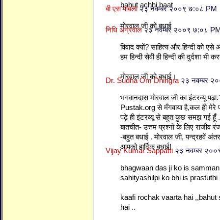
bahut achhi baat
बी एस पाबला
२३ नवम्बर २००९ ७:०८ PM
मोरवाल जी को बधाई
निधि अग्रवाल
२३ नवम्बर २००९ ७:०८ P
विवाद क्यों? साहित्य और हिन्दी को एसे
हम हिन्दी सेवी ही हिन्दी की दुर्दशा भी करत
मोरवाल जी को बधाई।
Dr. Sudha Om Dhingra
२३ नवम्बर २
भगवानदास मोरवाल जी का इंटरव्यू पढ़ा.'' 
Pustak.org से मँगवाया है,कल ही मेरे प
पढ़े ही इंटरव्यू से बहुत कुछ समझ गई हू
बातचीत- उत्तम प्रश्नों के लिए राजीव 
-बहुत बधाई . मोरवाल जी, पन्द्रहवें अंतर्र
आपको हार्दिक बधाई!
Vijay Kumar Sappatti
२३ नवम्बर २०
bhagwaan das ji ko is samman 
sahityashilpi ko bhi is prastuthi 
kaafi rochak vaarta hai ,,bahut
hai ..