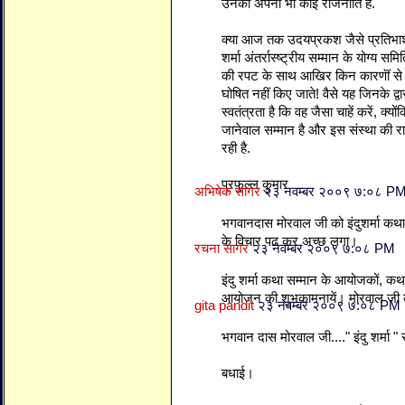
उनकी अपनी भी कोई राजनीति है.
क्या आज तक उदयप्रकश जैसे प्रतिभाश
शर्मा अंतर्रास्ष्ट्रीय सम्मान के योग्य
की रपट के साथ आखिर किन कारणॊं से नि
घोषित नहीं किए जाते! वैसे यह जिनके द्वारा
स्वतंत्रता है कि वह जैसा चाहें करें, क्यो
जानेवाल सम्मान है और इस संस्था की र
रही है.
प्रफुल्ल कुमार
अभिषेक सागर
२३ नवम्बर २००९ ७:०८ P
भगवानदास मोरवाल जी को इंदुशर्मा कथा
के विचार पढ कर अच्छ लगा।
रचना सागर
२३ नवम्बर २००९ ७:०८ PM
इंदु शर्मा कथा सम्मान के आयोजकों, कथा 
आयोजन की शुभकामनायें। मोरवाल जी
gita pandit
२३ नवम्बर २००९ ७:०८ PM
भगवान दास मोरवाल जी...." इंदु शर्मा " स
बधाई।