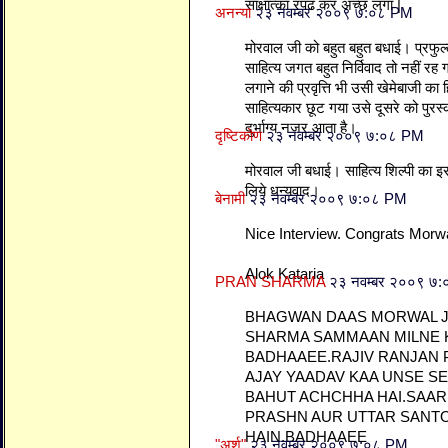
साक्षात्का रपढ कर अच्छ लगा |
अनन्या
२३ नवम्बर २००९ ७:०८ PM
मोरवाल जी को बहुत बहुत बधाई। प्रफु
साहित्य जगत बहुत निर्विवाद तो नहीं रह
लगाने की प्रवृत्ति भी उसी खेमेबाजी का
साहित्यकार छूट गया उसे दूसरे को पुरस्
दुर्भाग्य नजर आता है।
दृष्टिकोण
२३ नवम्बर २००९ ७:०८ PM
मोरवाल जी बधाई। साहित्य शिल्पी का इस 
लिये धन्यवाद।
बेनामी
२३ नवम्बर २००९ ७:०८ PM
Nice Interview. Congrats Morwal
Alok Kataria
PRAN SHARMA
२३ नवम्बर २००९ ७
BHAGWAN DAAS MORWAL J
SHARMA SAMMAAN MILNE 
BADHAAEE.RAJIV RANJAN
AJAY YAADAV KAA UNSE S
BAHUT ACHCHHA HAI.SAAR
PRASHN AUR UTTAR SANT
HAIN.BADHAAEE
"अर्श"
२३ नवम्बर २००९ ७:०८ PM