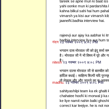
tareek se apne mun ki baat iss
yahi oonke mun ki pardarshita 
kahna bilkul sahi hai hum pahal
vimarsh ya kisi aur vimarsh ki
jaaneiN.badhia interview hai.
rajeevji aur ajay ka aabhar ki 
badhia interview liya aur hum 
नंदन
२३ नवम्बर २००९ ७:०८ PM
भगवान दास मोरवाल जी को इंदु शर्मा सम्
है। मोरवाल जी नें भी विषय में पूरे और 
है।
nitesh
२३ नवम्बर २००९ ७:०८ PM
भगवान दाल्स मोरवाल जी से बातचीत को 
हार्दिक बधाई। साहित्य शिल्पी यदि पुरस्
तो लेखक और और जानने का सु-अवसर 
madhu.
२३ नवम्बर २००९ ७:०८ PM
sahityashilpi team ka ek ghalti
chahatee hooN ki morwal ji 
ke liye namit nahin balki ghoshi
correct kar leejiye. he is not 