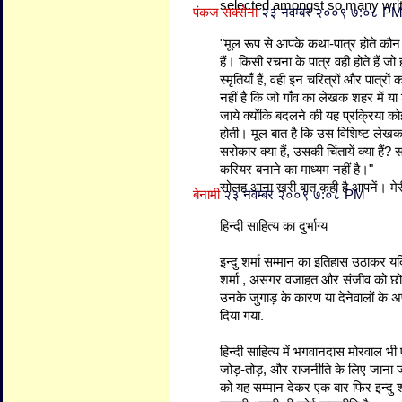
selected amongst so many writer
पंकज सक्सेना
२३ नवम्बर २००९ ७:०८ P
"मूल रूप से आपके कथा-पात्र होते कौन है
हैं। किसी रचना के पात्र वही होते हैं 
स्मृतियाँ हैं, वही इन चरित्रों और पात्रों
नहीं है कि जो गाँव का लेखक शहर में 
जाये क्योंकि बदलने की यह प्रक्रिया कोई
होती। मूल बात है कि उस विशिष्ट लेखक क
सरोकार क्या हैं, उसकी चिंतायें क्या है
करियर बनाने का माध्यम नहीं है।"
सोलह आना खरी बात कही है आपनें। मेरी
बेनामी
२३ नवम्बर २००९ ७:०८ PM
हिन्दी साहित्य का दुर्भाग्य
इन्दु शर्मा सम्मान का इतिहास उठाकर य
शर्मा , असगर वजाहत और संजीव को छो
उनके जुगाड़ के कारण या देनेवालों के अप
दिया गया.
हिन्दी साहित्य में भगवानदास मोरवाल भी
जोड़-तोड़, और राजनीति के लिए जाना जात
को यह सम्मान देकर एक बार फिर इन्दु शर