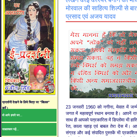
लेखन कोई करियर बनाने का माध्
मोरवाल की साहित्य शिल्पी से ब
प्रसाद एवं अजय यादव
प्रदर्शनी देखने के लिये चित्र पर "क्लिक"
23 जनवरी 1960 को नगीना, मेवात में जन्म
करें।
जगत में महत्वपूर्ण स्थान बनाया है। आपनें र
वो आये हमारे घर...
साथ ही आपको पत्रकारिता में डिप्लोमा भी हास
रेत, काला पहाड़ एवं बाबल तेरा देस में।
साक्षात्कार पढ़ें...
संग्रह और कई संपादित पुस्तकें भी प्रकाशित ह