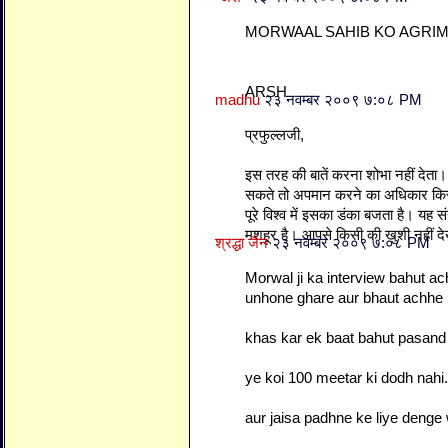
MORWAAL SAHIB KO AGRI
ARSH
madhu
२३ नवम्बर २००९ ७:०८ PM
प्रफुल्‍लजी,
इस तरह की बातें करना शोभा नहीं देता।
सकते तो अपमान करने का अधिकार किसने
पूरे विश्‍व में इसका डंका बजता है। यह सं
मशहूर है। आपसे किसी की खुशी नहीं दे
श्रद्धा जैन
२३ नवम्बर २००९ ७:०८ PM
Morwal ji ka interview bahut a
unhone ghare aur bhaut achhe u
khas kar ek baat bahut pasand
ye koi 100 meetar ki dodh nahi...
aur jaisa padhne ke liye denge w