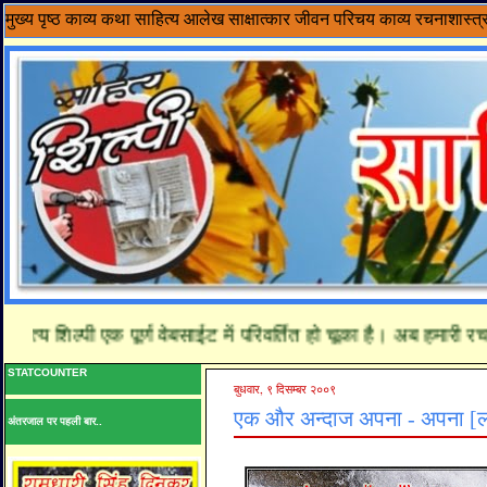
मुख्य पृष्ठ
काव्य
कथा साहित्य
आलेख
साक्षात्कार
जीवन परिचय
काव्य रचनाशास्त्
्य शिल्पी एक पूर्ण वेबसाईट में परिवर्तित हो चूका है। अब हमारी रचना
STATCOUNTER
बुधवार, ९ दिसम्बर २००९
एक और अन्दाज अपना - अपना [ल
अंतरजाल पर पहली बार..