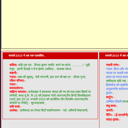
फरवरी-2010 में अब तक प्रकाशित...
फरवरी-2010 में अब त
कोई एक पल - विजय कुमार सपत्ति,
बनने का श्रेय..............!- जूबी
कविता:-
स्थायी स्तंभ:-
मंसूर ,
इतनी ऊँचाई न देना ईश्वर [कविता] - प्रकाश पंकज,
गज़ल: शिल्प और सं
नाटक पर स्थायी स्तं
कहानी:-
काव्य का रचना शास्त
गज़ल:-
भाषा की खुशबू - देवी नागरानी,
इक ज़रा सी बात पर - दीपक गुप्ता,
जीवन परिचय:-
साभिप्राय कवि नाम.-
नज़म:-
हितोपदेश की कहानियो
काव्यालोचना:-
अनुकरणीय श्रीमदभगव
साहित्य समाचार:-
फ़रीदाबाद में हमकलम संस्था की नव वर्ष तथा वसंत विषयों पर
कुमार:-
संगोष्ठी,
कथा यू.के. के 15 वर्ष [महात्मा गांधी अंतरराष्ट्रीय हिन्दी विश्वविद्यालय
कार्टून:-
(वर्धा) द्वारा 29-31 जनवरी 2010 को आयोजित तीन दिवसीय अंतरराष्ट्रीय
अभिषेक तिवारी:
सप्ता
संगोष्ठी पर रिपोर्ट] - सूरजप्रकाश ,
लघु कथा:-
कवि चर्चा:-
डायरी:-
आलेख:-
छतीसगढ का टेम्पल सिटी शबरीनारायण - प्रो. अश्विनी केशरवानी,
पेंटिंग:-
[ई-प्रदर्शनी
यात्रा वृतांत:-