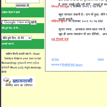
है..जरूर अच्छी पहुँच रही होगी...यथार्थ से 
Mired Mirage
९ दिसम्बर २००९ ८:१७ PM
साहित्य शिल्पी में खोजें
बहुत जानदार कहानी है। दान भी हुआ, सीने 
घुघूती बासूती
मोहिन्दर कुमार
११ दिसम्बर २००९ १०:१७ AM
बीते हुये दिन, वो मेरे ...
सुन्दर रचना... आजकल समय बदल गया है...
खुद ही अपना नामाकंन भी कर दीजिये... आज क
एक टिप्पणी भेजें
आपकी भाषा में..
साहित्य शिल्पी आपकी भाषा में। Read
Sahitya Shilpi in your own script
नई पोस्ट
मुखपृष्ठ
R
oman(Eng) ગુજરાતી বাংগ্লা ଓଡ଼ିଆ
सदस्यता लें
टिप्पणियाँ भेजें (Atom)
ਗੁਰਮੁਖੀ తెలుగు தமிழ் ಕನ್ನಡ മലയാളം
हिन्दी