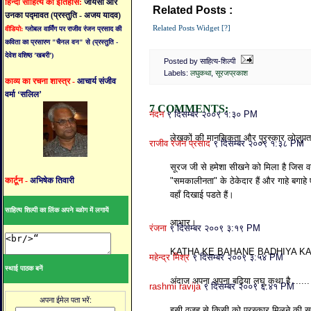
हिन्दी साहित्य का इतिहास:
जायसी और
Related Posts :
लघुकथा,
सूरजप्रकाश
उनका पद्मावत (प्रस्तुति - अजय यादव)
Related Posts Widget [?]
वीडियो:
ग्लोबल वार्मिंग पर राजीव रंजन प्रसाद की
कविता का प्रसारण "चैनल वन" से (प्रस्तुति -
देवेश वशिष्ठ ’खबरी’)
Posted by साहित्य-शिल्पी
Labels:
लघुकथा
,
सूरजप्रकाश
काव्य का रचना शास्त्र -
आचार्य संजीव
वर्मा ‘सलिल’
7 COMMENTS:
नंदन
९ दिसम्बर २००९ १:३० PM
लेखकों की मानसिकता और पुरस्कार लोलुपता
राजीव रंजन प्रसाद
९ दिसम्बर २००९ १:३८ PM
सूरज जी से हमेशा सीखने को मिला है जिस वर्
कार्टून -
अभिषेक तिवारी
"समकालीनता" के ठेकेदार हैं और गाहे बगाहे ए
वहाँ दिखाई पडते हैं।
साहित्य शिल्पी का लिंक अपने ब्ळोग में लगायें
आभार।
रंजना
९ दिसम्बर २००९ ३:१९ PM
KATHA KE BAHANE BADHIYA KAT
महेन्द्र मिश्र
९ दिसम्बर २००९ ३:५४ PM
स्थाई पाठक बनें
अंदाज अपना अपना बढ़िया लघु कथा है ......
rashmi ravija
९ दिसम्बर २००९ ६:४१ PM
अपना ईमेल पता भरें:
इसी वजह से किसी को पुरस्कार मिलने की सूच