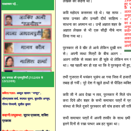
1998
लेखक को कहनी थी।
हुए 
साक्षात्कार पढ़ें...
के च
अलाव
कवि महोदय कसमसा रहे थे। यह साफ -
अनुव
साफ उनका और उनकी दीर्घ साहित्य -
का अ
का अ
साधना का अपमान था। उन्हें अज्ञात शहर के
अनु
अज्ञात लेखक से भी एक सीढ़ी नीचे मान
कहान
आपको
लिया गया था।
अकाद
सम्म
अपनी
पुरस्कार तो वे खैर ले आये लेकिन दुखी मन
से। अपनी व्यथा मित्रों के बीच अलग -
अलग तरीके से व्यक्त कर ही चुके थे लेकिन मन
था। यह पहली बार हो रहा था कि वे पुरस्कृत भी हुए
तभी गुजरात में भयंकर भूकंप आ गया जिस में हजारों 
इस सप्ताह की प्रस्तुतियाँ (7/12/09 से
13/12/09)
तबाह हो गयीं। पूरे देश ने खुले हाथों से पीडित व्य
कविता/गज़ल:
अब्दुल रहमान "मन्सूर",
कवि जी ने आव देखा न ताव, पुरस्कार में मिले पा
ओमप्रकाश शर्मा, श्यामल सुमन, कुलदीप अन्जुम,
करा दिये और शहर के सभी समाचार पत्रों में प्
नीरज गोस्वामी, सुशील कुमार
संस्था से मिले दूसरे पुरस्कार की पांच हजार की र
कहानी/लघुकथा:
सूरज प्रकाश, शक्ति
सभी समाचार पत्रों में अपनी तस्वीर के साथ 
प्रकाश
इतने दिनों से रखा पत्थर अब हट चुका था।