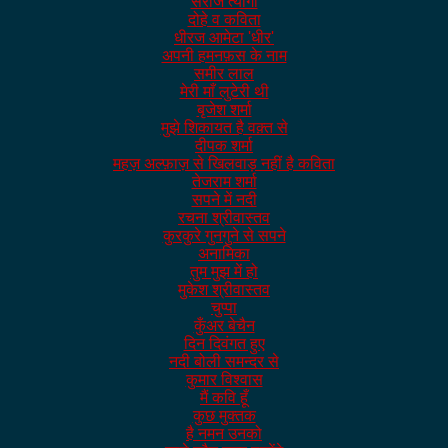
सरोज त्यागी
दोहे व कविता
धीरज आमेटा 'धीर'
अपनी हमनफ़स के नाम
समीर लाल
मेरी माँ लुटेरी थी
बृजेश शर्मा
मुझे शिकायत है वक़्त से
दीपक शर्मा
महज़ अल्फ़ाज़ से खिलवाड़ नहीं है कविता
तेजराम शर्मा
सपने में नदी
रचना श्रीवास्तव
कुरकुरे गुनगुने से सपने
अनामिका
तुम मुझ में हो
मुकेश श्रीवास्तव
चुप्पा
कुँअर बेचैन
दिन दिवंगत हुए
नदी बोली समन्दर से
कुमार विश्वास
मैं कवि हूँ
कुछ मुक्तक
है नमन उनको