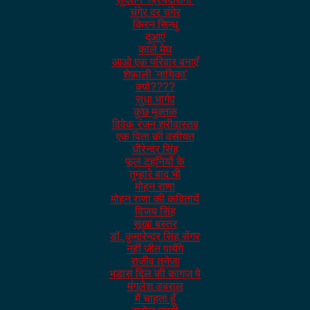
चंगेर दर चंगेर
किरन सिन्धु
दुआएं
काले मेघ
आओ एक परिवार बनाएँ
शेफ़ाली 'नायिका'
क्यों????
सुधा भार्गव
कुछ मुक्तक
विवेक रंजन श्रीवास्तव
एक पिता की वसीयत
धीरेन्द्र सिंह
फूल टहनियों के
तुम्हारे बाद भी
मोहन राणा
मोहन राणा की कवितायें
विजय सिंह
सूखा बस्तर
डॉ. कुमारेन्द्र सिंह सेंगर
नहीं जीत पायेंगे
राजीव तनेजा
भडास दिल की कागज़ पे
मंगलेश डबराल
मैं चाहता हूँ