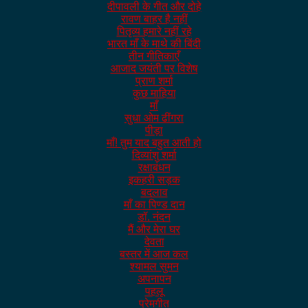
दीपावली के गीत और दोहे
रावण बाहर है नहीं
पितृव्य हमारे नहीं रहे
भारत माँ के माथे की बिंदी
तीन गीतिकाएँ
आजाद जयंती पर विशेष
प्राण शर्मा
कुछ माहिया
माँ
सुधा ओम ढींगरा
पीड़ा
माँ! तुम याद बहुत आती हो
दिव्यांशु शर्मा
रक्षाबंधन
इकहरी सड़क
बदलाव
माँ का पिण्ड दान
डॉ. नंदन
मैं और मेरा घर
देवता
बस्तर में आज कल
श्यामल सुमन
अपनापन
पहलू
प्रेमगीत