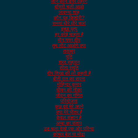
जाने कौन डगर ठहरेंगे
बाँसुरी चली आओ
लावण्या शाह
कौन यह किशोरी?
समय! धीरे धीरे चल!
इच्छा मृत्यु
हर कोई चाहता है
मौन गगन दीप
तुम लौट आओगे क्या
तसव्वुर
युति
शरद सुहावन
सीता स्तुति
दीप शिखा की लौ कहती है
बीती रात का सपना
मोहिन्दर कुमार
धीमन की नौका
जीवन का गणित
परियोजना
कुछ दर्द मेरे अपने
क्या मेरे भीतर है
केवल संज्ञान है
अम्बा का संताप
उड चला देखो एक और परिन्दा
कोमल बेल या मोढा