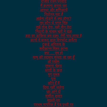
राजीव रंजन प्रसाद
मैं कल्पना करता रहा
आस्था और क्षणिकायें
निर्लज्ज युवा हैं
आईना तोडने से क्या होगा?
तुम कौन थे भगत सिंह
तुझे तोड़ देगा, यही मौन तेरा
निठारी के मासूम भूतों ने पूछा
हवा का डाकिया इस वक़्त, तेरी याद लाया है
कानों में बारूद डाल विस्फोट करूँगा
टुकडे अस्तित्व के
श्रीकान्त मिश्र कान्त
क्या … तुम हो
मृत्यु की पदचाप सुनता जा रहा हूँ
ओ पखेरू
तुम्हारा चेहरा
धरती के फूल
युग पुरूष
पुरू
कौन हूँ मैं
दिया नहीं जलेगा
धूप आने दो
सुशील कुमार
मछली-घर
प्रथम नागरिक हैं पेड़ पृथ्वी पर