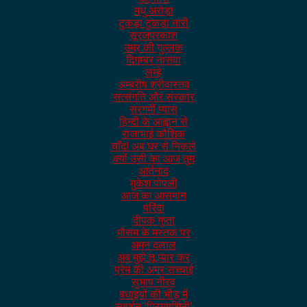
मधु अरोड़ा
टुकड़ा टुकड़ा नारी
सूरजप्रकाश
उम्र की गुल्लक
दिगम्बर नासवा
लम्हे
अम्बरीष श्रीवास्तव
सत्संगति और संस्कार
सरगमीं प्यास
हिन्दी के आह्वान से
राजाभाई कौशिक
चाँद! अब घर से निकले
क्यों उसी का आज तुम
आर्तनाद
मुकेश पोपली
आज का आसमान
परिंदा
दीपक गुप्ता
मौसम के मस्तक पर
अमन दलाल
अब मुझे तू प्यार कर
प्रेम की अमर सच्चाई
सुभाष नीरव
बधाइयों की भीड़ में
सुदर्शन ’प्रियदर्शिनी’