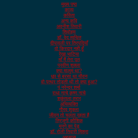
मुख्य पृष्ठ
काव्य
कविता
अन्य कवि
अवनीश तिवारी
शिवोहम
डॉ. वेद व्यथित
दीपावली पर त्रिपदियाँ
वो किरदार नही हूँ
रेखा भाटिया
माँ मैं तेरा पूत
प्रवीण शुक्ला
क्या मालुम था?
धूप से बरसा था यौवन
वो पत्थर तोड़ती थी तो क्या हुआ?
पं नरेन्द्र शर्मा
राधा नाचे कृष्ण नाचे
शकुंतला तरार
अभिव्यक्ति
गौरव शुक्ला
जीवन तो चलता रहता है
त्रिजुगी कौशिक
मुनगे का पेड़
डॉ. रोली तिवारी मिश्रा
अहसास