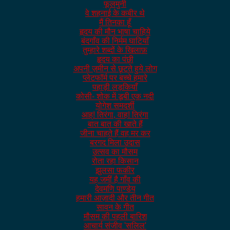
फूलमुनी
वे शहनाई के कबीर थे
मैं तिनका हूँ
हृदय की मौन भाषा चाहिये
बंदगाँव की निर्मम घाटियाँ
तुम्हारे शब्दों के खिलाफ़
हृदय का पंछी
अपनी ज़मीन से छूटते हुये लोग
प्लेटफॉर्म पर बच्चे हमारे
पहाड़ी लड़कियाँ
कोसी- शोक में डूबी एक नदी
योगेश समदर्शी
आह्! तिरंगा, वाह! तिरंगा
बात बात की खाते हैं
जीना चाहते हैं वह मर कर
बरगद मिला उदास
उत्सव का मौसम
रोता रहा किसान
झुलसा फकीर
यह जमीं है गाँव की
देवमणि पाण्डेय
हमारी आज़ादी और तीन गीत
सावन के गीत
मौसम की पहली बारिश
आचार्य संजीव 'सलिल'