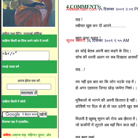
4 COMMENTS:
AlbelaKhatri.com
२५ दिसम्बर २००९ २:०९ 
वाह !
तबीयत ख़ुश कर दी आपने............
कविता तथा पेंटिंग: राजाभाई कौशिक
बहुत उम्दा ग़ज़ल !
सुलभ सतरंगी
२६ दिसम्बर २००९ ९:५५ AM
साहित्य शिल्पी का लिंक अपने ब्ळोग में लगायें
हर कोई बेताब अपनी बात कहने के लिए।
सोच की धरती अलग पर सब दिखाता आसमा
स्थाई पाठक बनें
वाह...!
अपना ईमेल पता भरें:
ग़म नहीं इस बात का कि लोग भटके राह में।
हो अगर एहसास ज़िन्दा छोड़ जायेगा निशां।।
मुश्किलों से भागने की अपनी फ़ितरत है नहीं।
साहित्य शिल्पी में खोजें
कोशिशें गर दिल से हो तो जल उठेगी खुद श
मिलती है खुशबू सुमन को रोज अब ख़ैरात में।
दिसम्बर माह में प्रकाशित..
जो फ़कीरी में लुटाते अब यहाँ फिर कल वहाँ
लावण्या शाह,
मोहिन्दर कुमार,
ओम
कविता:-
वाह बहुत खूब!