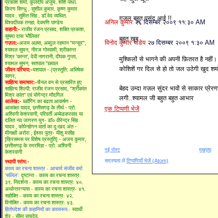
प्रकाश शर्मा,
कुलदीप अंजुम,
शशि पाधा,
किरण सिन्धु ,
सुशील कुमार,
कृष्ण कुमार
यादव ,
सुमित सिंह ,
डॉ.वेद व्यथित,
ग़ज़ल बहुत पसंद आई !!
अनिल कुमार
२६ दिसम्बर २००९ ११:३० AM
विश्वदीपक तनहा,
देवमणि पाण्डेय
राजीव रंजन प्रसाद,
शक्ति प्रकाश,
कहानी:-
सुषमा दास 'मौलिका'
बहुत खूब
विनोद कुमार पांडेय
२७ दिसम्बर २००९ १:३० AM
गज़ल:-
अजय अक़्स,
अब्दुल रहमान "मन्सूर",
श्यामल सुमन,
नीरज गोस्वामी,
श्रीकान्त
मिश्र 'कान्त',
देवी नागरानी,
दीपक गुप्ता,
मुश्किलों से भागने की अपनी फ़ितरत है नहीं।
श्यामल सुमन,
सतपाल "ख़्याल
कोशिशें गर दिल से हो तो जल उठेगी खुद श
जीवन परिचय:-
यशपाल - (प्रस्तुति: अभिषेक
सागर,
साहित्य समाचार:-
चैनल वन से प्रसारित हुए
बेहद उम्दा ग़ज़ल सुंदर भावों से साकार प्रेरणा 
साहित्य शिल्पी:
राजीव रंजन प्रसाद,
"श्रीकांत
मिश्र कांत" एवं योगेन्द्र मौदगिल
लगी..श्यामल जी बहुत बहुत आभार
आलेख:-
ब्ळॉगिंग का बढता आकर्षण -
आकांक्षा यादव,
छत्तीसगढ़ के तीर्थ - प्रो.
एक टिप्पणी भेजें
अश्विनी केशरवानी,
परिवर्ती अम्बेडकरवाद या
दलित नव जागरण युग- डॉ० वीरेन्द्र सिंह
यादव ,
कोपेनहेगन वार्ता का दुःखद अंत -
मीनाक्षी अरोरा ,
ईश्वर पुत्र- यीशु मसीह
[क्रिसमस पर विशेष प्रस्तुति] - अजय कुमार,
छत्तीसगढ़ के रमरमिहा - प्रो. अश्विनी
नई पोस्ट
मुखपृष्ठ
केशरवानी
सदस्यता लें
टिप्पणियाँ भेजें (Atom)
स्थायी स्तंभ:-
काव्य का रचना शास्त्र - आचार्य संजीव वर्मा
'सलिल':
दृष्टान्त - काव्य का रचना शास्त्र:
३९,
निदर्शना - काव्य का रचना शास्त्र: ४०,
अर्थान्तरन्यास - काव्य का रचना शास्त्र- ४१,
सहोक्ति - काव्य का रचना शास्त्र: ४२,
विनोक्ति - काव्य का रचना शास्त्र: ४३,
हितोपदेश की कहानियों का काव्यरूप:-
स्वार्थी
शेर - सीमा सचदेव,