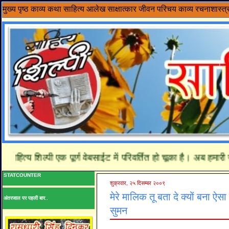
मुख्य पृष्ठ
काव्य
कथा साहित्य
आलेख
साक्षात्कार
जीवन परिचय
काव्य रचनाशास्त्
हित्य शिल्पी एक पूर्ण वेबसाईट में परिवर्तित हो चूका है। अब हमारी 
STATCOUNTER
शुक्रवार, २५ दिसम्बर २००९
मेरे मालिक तू बता दे क्यों बना ऐसा
अंतरजाल पर पहली बार..
सुमन