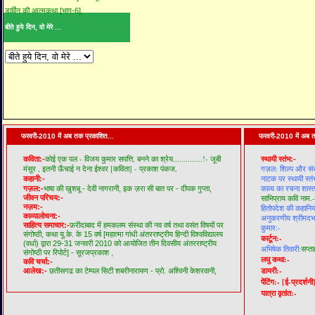
डार्विन की आत्मकथा [भाग-6],
बीते हुये दिन, वो मेरे ...
फरवरी-2010 में अब तक प्रकाशित...
फरवरी-2010 में अब त
कोई एक पल - विजय कुमार सपत्ति,
बनने का श्रेय..............!- जूबी
कविता:-
स्थायी स्तंभ:-
मंसूर ,
इतनी ऊँचाई न देना ईश्वर [कविता] - प्रकाश पंकज,
गज़ल: शिल्प और सं
नाटक पर स्थायी स्तं
कहानी:-
काव्य का रचना शास्त
गज़ल:-
भाषा की खुशबू - देवी नागरानी,
इक ज़रा सी बात पर - दीपक गुप्ता,
जीवन परिचय:-
साभिप्राय कवि नाम.-
नज़म:-
हितोपदेश की कहानियो
काव्यालोचना:-
अनुकरणीय श्रीमदभगव
साहित्य समाचार:-
फ़रीदाबाद में हमकलम संस्था की नव वर्ष तथा वसंत विषयों पर
कुमार:-
संगोष्ठी,
कथा यू.के. के 15 वर्ष [महात्मा गांधी अंतरराष्ट्रीय हिन्दी विश्वविद्यालय
कार्टून:-
(वर्धा) द्वारा 29-31 जनवरी 2010 को आयोजित तीन दिवसीय अंतरराष्ट्रीय
अभिषेक तिवारी:
सप्ता
संगोष्ठी पर रिपोर्ट] - सूरजप्रकाश ,
लघु कथा:-
कवि चर्चा:-
डायरी:-
आलेख:-
छतीसगढ का टेम्पल सिटी शबरीनारायण - प्रो. अश्विनी केशरवानी,
पेंटिंग:-
[ई-प्रदर्शनी
यात्रा वृतांत:-