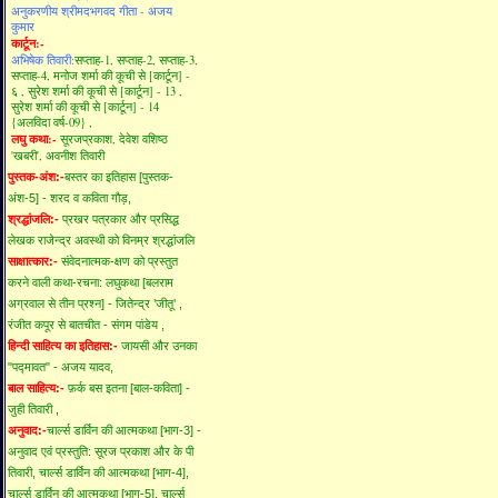
अनुकरणीय श्रीमदभगवद गीता - अजय
कुमार
कार्टून:-
अभिषेक तिवारी:
सप्ताह-1,
सप्ताह-2,
सप्ताह-3,
सप्ताह-4,
मनोज शर्मा की कूची से [कार्टून] -
६ ,
सुरेश शर्मा की कूची से [कार्टून] - 13 ,
सुरेश शर्मा की कूची से [कार्टून] - 14
{अलविदा वर्ष-09} ,
लघु कथा:-
सूरजप्रकाश,
देवेश वशिष्ठ
'खबरी',
अवनीश तिवारी
पुस्तक-अंश:-
बस्तर का इतिहास [पुस्तक-
अंश-5] - शरद व कविता गौड़,
श्रद्धांजलि:-
प्रखर पत्रकार और प्रसिद्ध
लेखक राजेन्द्र अवस्थी को विनम्र श्रद्धांजलि
साक्षात्कार:-
संवेदनात्मक-क्षण को प्रस्तुत
करने वाली कथा-रचना: लघुकथा [बलराम
अग्रवाल से तीन प्रश्न] - जितेन्द्र ’जीतू’ ,
रंजीत कपूर से बातचीत - संगम पांडेय ,
हिन्दी साहित्य का इतिहास:-
जायसी और उनका
"पद्मावत" - अजय यादव,
बाल साहित्य:-
फ़र्क बस इतना [बाल-कविता] -
जुही तिवारी ,
अनुवाद:-
चार्ल्स डार्विन की आत्मकथा [भाग-3] -
अनुवाद एवं प्रस्तुति: सूरज प्रकाश और के पी
तिवारी,
चार्ल्स डार्विन की आत्मकथा [भाग-4],
चार्ल्स डार्विन की आत्मकथा [भाग-5],
चार्ल्स