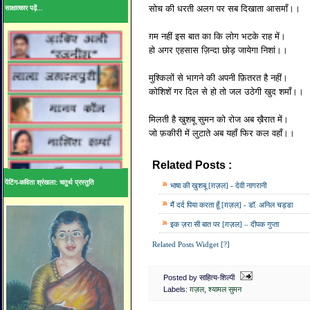
सोच की धरती अलग पर सब दिखाता आसमाँ।।
साक्षात्कार पढ़ें...
ग़म नहीं इस बात का कि लोग भटके राह में।
हो अगर एहसास ज़िन्दा छोड़ जायेगा निशां।।
मुश्किलों से भागने की अपनी फ़ितरत है नहीं।
कोशिशें गर दिल से हो तो जल उठेगी खुद शमाँ।।
मिलती है खुशबू सुमन को रोज अब ख़ैरात में।
जो फ़कीरी में लुटाते अब यहाँ फिर कल वहाँ।।
Related Posts :
ग़ज़ल,
श्यामल सुमन
पेंटिंग-कविता श्रंखला: चतुर्थ प्रस्तुति
भाषा की खुशबू [ग़ज़ल] - देवी नागरानी
मैं दर्द पिया करता हूँ [ग़ज़ल] - डॉ. अनिल चड्डा
इक ज़रा सी बात पर [ग़ज़ल] – दीपक गुप्ता
Related Posts Widget [?]
Posted by साहित्य-शिल्पी
Labels:
ग़ज़ल
,
श्यामल सुमन