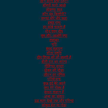
जाने कौन डगर ठहरेंगे
बाँसुरी चली आओ
लावण्या शाह
कौन यह किशोरी?
समय! धीरे धीरे चल!
इच्छा मृत्यु
हर कोई चाहता है
मौन गगन दीप
तुम लौट आओगे क्या
तसव्वुर
युति
शरद सुहावन
सीता स्तुति
दीप शिखा की लौ कहती है
बीती रात का सपना
मोहिन्दर कुमार
धीमन की नौका
जीवन का गणित
परियोजना
कुछ दर्द मेरे अपने
क्या मेरे भीतर है
केवल संज्ञान है
अम्बा का संताप
उड चला देखो एक और परिन्दा
कोमल बेल या मोढा