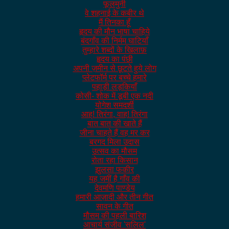
फूलमुनी
वे शहनाई के कबीर थे
मैं तिनका हूँ
हृदय की मौन भाषा चाहिये
बंदगाँव की निर्मम घाटियाँ
तुम्हारे शब्दों के खिलाफ़
हृदय का पंछी
अपनी ज़मीन से छूटते हुये लोग
प्लेटफॉर्म पर बच्चे हमारे
पहाड़ी लड़कियाँ
कोसी- शोक में डूबी एक नदी
योगेश समदर्शी
आह्! तिरंगा, वाह! तिरंगा
बात बात की खाते हैं
जीना चाहते हैं वह मर कर
बरगद मिला उदास
उत्सव का मौसम
रोता रहा किसान
झुलसा फकीर
यह जमीं है गाँव की
देवमणि पाण्डेय
हमारी आज़ादी और तीन गीत
सावन के गीत
मौसम की पहली बारिश
आचार्य संजीव 'सलिल'