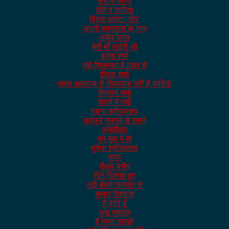
सरोज त्यागी
दोहे व कविता
धीरज आमेटा 'धीर'
अपनी हमनफ़स के नाम
समीर लाल
मेरी माँ लुटेरी थी
बृजेश शर्मा
मुझे शिकायत है वक़्त से
दीपक शर्मा
महज़ अल्फ़ाज़ से खिलवाड़ नहीं है कविता
तेजराम शर्मा
सपने में नदी
रचना श्रीवास्तव
कुरकुरे गुनगुने से सपने
अनामिका
तुम मुझ में हो
मुकेश श्रीवास्तव
चुप्पा
कुँअर बेचैन
दिन दिवंगत हुए
नदी बोली समन्दर से
कुमार विश्वास
मैं कवि हूँ
कुछ मुक्तक
है नमन उनको