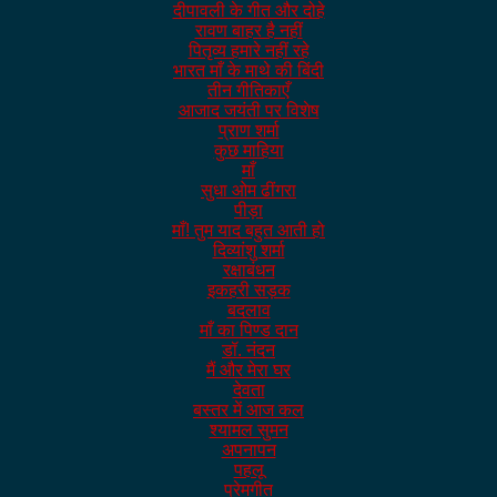
दीपावली के गीत और दोहे
रावण बाहर है नहीं
पितृव्य हमारे नहीं रहे
भारत माँ के माथे की बिंदी
तीन गीतिकाएँ
आजाद जयंती पर विशेष
प्राण शर्मा
कुछ माहिया
माँ
सुधा ओम ढींगरा
पीड़ा
माँ! तुम याद बहुत आती हो
दिव्यांशु शर्मा
रक्षाबंधन
इकहरी सड़क
बदलाव
माँ का पिण्ड दान
डॉ. नंदन
मैं और मेरा घर
देवता
बस्तर में आज कल
श्यामल सुमन
अपनापन
पहलू
प्रेमगीत