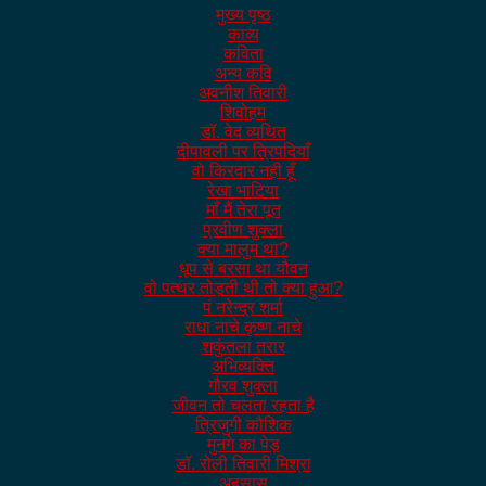
मुख्य पृष्ठ
काव्य
कविता
अन्य कवि
अवनीश तिवारी
शिवोहम
डॉ. वेद व्यथित
दीपावली पर त्रिपदियाँ
वो किरदार नही हूँ
रेखा भाटिया
माँ मैं तेरा पूत
प्रवीण शुक्ला
क्या मालुम था?
धूप से बरसा था यौवन
वो पत्थर तोड़ती थी तो क्या हुआ?
पं नरेन्द्र शर्मा
राधा नाचे कृष्ण नाचे
शकुंतला तरार
अभिव्यक्ति
गौरव शुक्ला
जीवन तो चलता रहता है
त्रिजुगी कौशिक
मुनगे का पेड़
डॉ. रोली तिवारी मिश्रा
अहसास