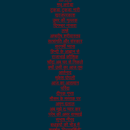
मधु अरोड़ा
टुकड़ा टुकड़ा नारी
सूरजप्रकाश
उम्र की गुल्लक
दिगम्बर नासवा
लम्हे
अम्बरीष श्रीवास्तव
सत्संगति और संस्कार
सरगमीं प्यास
हिन्दी के आह्वान से
राजाभाई कौशिक
चाँद! अब घर से निकले
क्यों उसी का आज तुम
आर्तनाद
मुकेश पोपली
आज का आसमान
परिंदा
दीपक गुप्ता
मौसम के मस्तक पर
अमन दलाल
अब मुझे तू प्यार कर
प्रेम की अमर सच्चाई
सुभाष नीरव
बधाइयों की भीड़ में
सुदर्शन ’प्रियदर्शिनी’