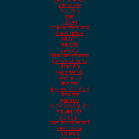
चंगेर दर चंगेर
किरन सिन्धु
दुआएं
काले मेघ
आओ एक परिवार बनाएँ
शेफ़ाली 'नायिका'
क्यों????
सुधा भार्गव
कुछ मुक्तक
विवेक रंजन श्रीवास्तव
एक पिता की वसीयत
धीरेन्द्र सिंह
फूल टहनियों के
तुम्हारे बाद भी
मोहन राणा
मोहन राणा की कवितायें
विजय सिंह
सूखा बस्तर
डॉ. कुमारेन्द्र सिंह सेंगर
नहीं जीत पायेंगे
राजीव तनेजा
भडास दिल की कागज़ पे
मंगलेश डबराल
मैं चाहता हूँ