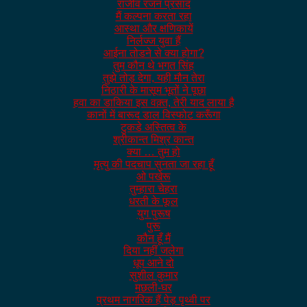
राजीव रंजन प्रसाद
मैं कल्पना करता रहा
आस्था और क्षणिकायें
निर्लज्ज युवा हैं
आईना तोडने से क्या होगा?
तुम कौन थे भगत सिंह
तुझे तोड़ देगा, यही मौन तेरा
निठारी के मासूम भूतों ने पूछा
हवा का डाकिया इस वक़्त, तेरी याद लाया है
कानों में बारूद डाल विस्फोट करूँगा
टुकडे अस्तित्व के
श्रीकान्त मिश्र कान्त
क्या … तुम हो
मृत्यु की पदचाप सुनता जा रहा हूँ
ओ पखेरू
तुम्हारा चेहरा
धरती के फूल
युग पुरूष
पुरू
कौन हूँ मैं
दिया नहीं जलेगा
धूप आने दो
सुशील कुमार
मछली-घर
प्रथम नागरिक हैं पेड़ पृथ्वी पर