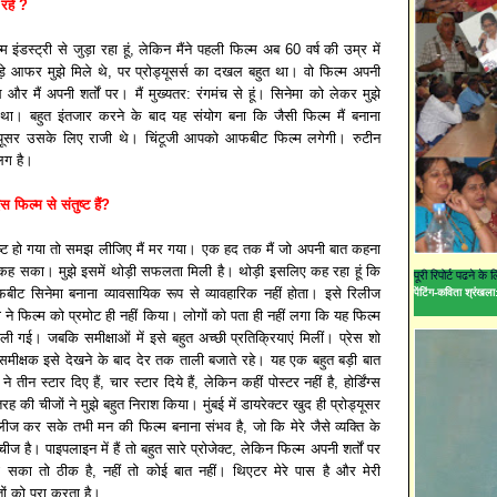
 रहे ?
म इंडस्ट्री से जुड़ा रहा हूं, लेकिन मैंने पहली फिल्म अब 60 वर्ष की उम्र में
़े आफर मुझे मिले थे, पर प्रोड्यूसर्स का दखल बहुत था। वो फिल्म अपनी
थे और मैं अपनी शर्तों पर। मैं मुख्यतर: रंगमंच से हूं। सिनेमा को लेकर मुझे
 था। बहुत इंतजार करने के बाद यह संयोग बना कि जैसी फिल्म मैं बनाना
ड्यूसर उसके लिए राजी थे। चिंटूजी आपको आफबीट फिल्म लगेगी। रुटीन
लग है।
 फिल्म से संतुष्ट हैं?
तुष्ट हो गया तो समझ लीजिए मैं मर गया। एक हद तक मैं जो अपनी बात कहना
 कह सका। मुझे इसमें थोड़ी सफलता मिली है। थोड़ी इसलिए कह रहा हूं कि
पूरी रिपोर्ट पढने के
 ऑफबीट सिनेमा बनाना व्यावसायिक रूप से व्यावहारिक नहीं होता। इसे रिलीज
पेंटिंग-कविता श्रंखला:
 ने फिल्म को प्रमोट ही नहीं किया। लोगों को पता ही नहीं लगा कि यह फिल्म
गई। जबकि समीक्षाओं में इसे बहुत अच्छी प्रतिक्रियाएं मिलीं। प्रेस शो
समीक्षक इसे देखने के बाद देर तक ताली बजाते रहे। यह एक बहुत बड़ी बात
 तीन स्टार दिए हैं, चार स्टार दिये हैं, लेकिन कहीं पोस्टर नहीं है, होर्डिंग्स
रह की चीजों ने मुझे बहुत निराश किया। मुंबई में डायरेक्टर खुद ही प्रोड्यूसर
लीज कर सके तभी मन की फिल्म बनाना संभव है, जो कि मेरे जैसे व्यक्ति के
 है। पाइपलाइन में हैं तो बहुत सारे प्रोजेक्ट, लेकिन फिल्म अपनी शर्तों पर
ा सका तो ठीक है, नहीं तो कोई बात नहीं। थिएटर मेरे पास है और मेरी
ं को पूरा करता है।