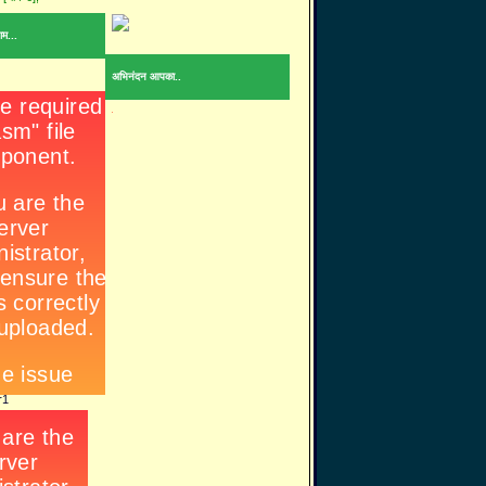
ाम...
अभिनंदन आपका..