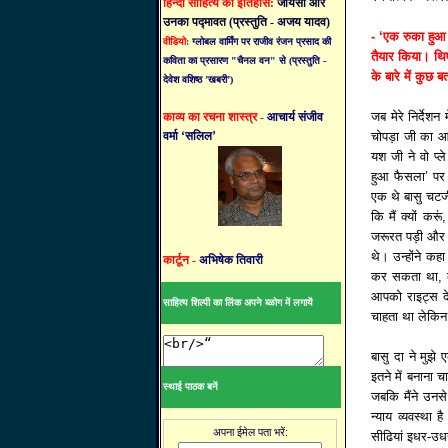
हिन्दी साहित्य का इतिहास:
जायसी और
उनका पद्मावत (प्रस्तुति - अजय यादव)
- ‘एक रुका हुआ
वीडियो:
ग्लोबल वार्मिंग पर राजीव रंजन प्रसाद की
तैयार किया। थ
कविता का प्रसारण "चैनल वन" से (प्रस्तुति -
के बारे में कुछ ब
देवेश वशिष्ठ ’खबरी’)
जब मेरे निर्देश
काव्य का रचना शास्त्र -
आचार्य संजीव
वर्मा ‘सलिल’
चोपड़ा जी का आ
यश जी ने वो प्ल
हुआ फैसला’ पर 
एक थे बासु चटर्ज
कि मैं क्यों कर
जरूरत पड़ी और य
थे। उन्होंने कह
कार्टून -
अभिषेक तिवारी
कर सकता था, कुछ
आपको राइट्स दे
साहित्य शिल्पी का लिंक अपने ब्ळोग में लगायें
चाहता था लेकिन 
बासु दा ने मुझे
इतने में बनाना 
स्थाई पाठक बनें
जबकि मैंने उनसे
न्याय व्यवस्था 
अपना ईमेल पता भरें:
सीढियां इधर-उधर