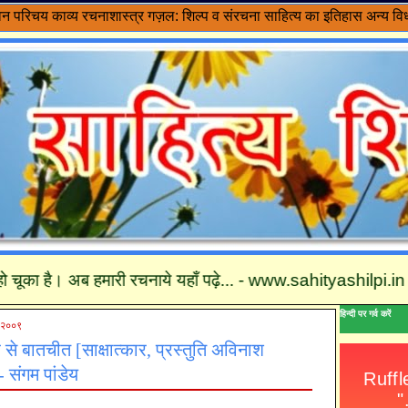
वन परिचय
काव्य रचनाशास्त्र
गज़ल: शिल्प व संरचना
साहित्य का इतिहास
अन्य विध
ा है। अब हमारी रचनाये यहाँ पढ़े... - www.sahityashilpi.in तथा कृपय
हिन्दी पर गर्व करें
र २००९
 से बातचीत [साक्षात्कार, प्रस्तुति अविनाश
- संगम पांडेय