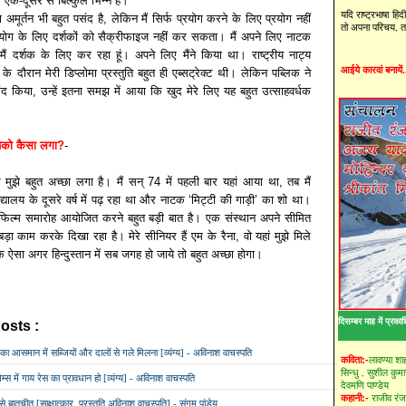
वो एक-दूसरे से बिल्कुल भिन्न हैं।
यदि राष्ट्रभाषा हि
 या अमूर्तन भी बहुत पसंद है, लेकिन मैं सिर्फ प्रयोग करने के लिए प्रयोग नहीं
तो अपना परिचय, तस्
प्रयोग के लिए दर्शकों को सैक्रीफाइज नहीं कर सकता। मैं अपने लिए नाटक
 मैं दर्शक के लिए कर रहा हूं। अपने लिए मैंने किया था। राष्ट्रीय नाट्य
आईये कारवां बनायें.
ाई के दौरान मेरी डिप्लोमा प्रस्तुति बहुत ही एब्सट्रेक्ट थी। लेकिन पब्लिक ने
 किया, उन्हें इतना समझ में आया कि खुद मेरे लिए यह बहुत उत्साहवर्धक
को कैसा लगा?
-
ुझे बहुत अच्छा लगा है। मैं सन् 74 में पहली बार यहां आया था, तब मैं
विद्यालय के दूसरे वर्ष में पढ़ रहा था और नाटक ‘मिट्टी की गाड़ी’ का शो था।
िल्म समारोह आयोजित करने बहुत बड़ी बात है। एक संस्थान अपने सीमित
बड़ा काम करके दिखा रहा है। मेरे सीनियर हैं एम के रैना, वो यहां मुझे मिले
ऐसा अगर हिन्दुस्तान में सब जगह हो जाये तो बहुत अच्छा होगा।
दिसम्बर माह में प्रका
osts :
अविनाश वाचस्पति,
रंजीत कपूर,
संगम पांडेय,
सिने चर्चा
ा आसमान में सब्जियों और दालों से गले मिलना [व्यंग्य] - अविनाश वाचस्‍पति
लावण्या शा
कविता:-
सिन्धु ,
सुशील कुम
ेम्‍स में गाय रेस का प्रावधान हो [व्यंग्य] - अविनाश वाचस्‍पति
देवमणि पाण्डेय
राजीव रं
कहानी:-
े बातचीत [साक्षात्कार, प्रस्तुति अविनाश वाचस्पति] - संगम पांडेय