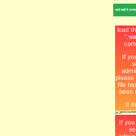
आयो कहाँ से घनश्य