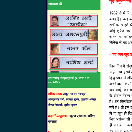
जुड़े अनुभव कैसे
साक्षात्कार पढ़ें...
1982 से मैं फिल्
बनाई है। कई बड
शर्तों पर चाहते 
कोई क्रेज नहीं
चाहता था प्रो
सिनेमा से यह अ
- क्या आप खुद इस
जिस दिन मैं सं
चाहता था इसमें
हिन्दुस्तान में
इस सप्ताह की प्रस्तुतियाँ (7/12/09 से
13/12/09)
करने वाली कंपनी
कब आई, कब चली 
कविता/गज़ल:
अब्दुल रहमान "मन्सूर",
के दौरान फिल्म 
ओमप्रकाश शर्मा, श्यामल सुमन, कुलदीप अन्जुम,
है। हर क्रिटिक ने
नीरज गोस्वामी, सुशील कुमार
नहीं है। तो इस त
हो या खुद ही रि
कहानी/लघुकथा:
सूरज प्रकाश, शक्ति
लिए असंभव सी चीज
प्रकाश
ही बनाऊंगा, बन
रचनात्मक जरूरतो