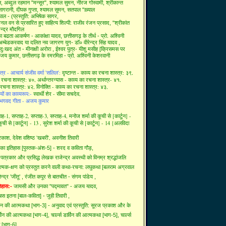
स,
अब्दुल रहमान "मन्सूर",
श्यामल सुमन,
नीरज गोस्वामी,
श्रीकान्त
 नागरानी,
दीपक गुप्ता,
श्यामल सुमन,
सतपाल "ख़्याल
ाल - (प्रस्तुति: अभिषेक सागर,
ैनल वन से प्रसारित हुए साहित्य शिल्पी:
राजीव रंजन प्रसाद,
"श्रीकांत
ेन्द्र मौदगिल
 का बढता आकर्षण - आकांक्षा यादव,
छत्तीसगढ़ के तीर्थ - प्रो. अश्विनी
ी अम्बेडकरवाद या दलित नव जागरण युग- डॉ० वीरेन्द्र सिंह यादव ,
ा दुःखद अंत - मीनाक्षी अरोरा ,
ईश्वर पुत्र- यीशु मसीह [क्रिसमस पर
 अजय कुमार,
छत्तीसगढ़ के रमरमिहा - प्रो. अश्विनी केशरवानी
त्र - आचार्य संजीव वर्मा 'सलिल':
दृष्टान्त - काव्य का रचना शास्त्र: ३९,
ा रचना शास्त्र: ४०,
अर्थान्तरन्यास - काव्य का रचना शास्त्र- ४१,
 रचना शास्त्र: ४२,
विनोक्ति - काव्य का रचना शास्त्र: ४३,
यों का काव्यरूप:-
स्वार्थी शेर - सीमा सचदेव,
भगवद गीता - अजय कुमार
ताह-1,
सप्ताह-2,
सप्ताह-3,
सप्ताह-4,
मनोज शर्मा की कूची से [कार्टून] -
कूची से [कार्टून] - 13 ,
सुरेश शर्मा की कूची से [कार्टून] - 14 {अलविदा
्रकाश,
देवेश वशिष्ठ 'खबरी',
अवनीश तिवारी
 का इतिहास [पुस्तक-अंश-5] - शरद व कविता गौड़,
पत्रकार और प्रसिद्ध लेखक राजेन्द्र अवस्थी को विनम्र श्रद्धांजलि
ात्मक-क्षण को प्रस्तुत करने वाली कथा-रचना: लघुकथा [बलराम अग्रवाल
न्द्र ’जीतू’ ,
रंजीत कपूर से बातचीत - संगम पांडेय ,
तिहास:-
जायसी और उनका "पद्मावत" - अजय यादव,
 बस इतना [बाल-कविता] - जुही तिवारी ,
र्विन की आत्मकथा [भाग-3] - अनुवाद एवं प्रस्तुति: सूरज प्रकाश और के
ार्विन की आत्मकथा [भाग-4],
चार्ल्स डार्विन की आत्मकथा [भाग-5],
चार्ल्स
 [भाग-6],