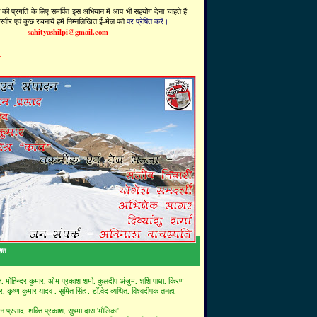
दी की प्रगति के लिए समर्पित इस अभियान में आप भी सहयोग देना चाहते हैं
वीर एवं कुछ रचनायें हमें निम्नलिखित ई-मेल पते
पर प्रेषित करें।
sahityashilpi@gmail.com
.
शित..
ह,
मोहिन्दर कुमार,
ओम प्रकाश शर्मा,
कुलदीप अंजुम,
शशि पाधा,
किरण
ार,
कृष्ण कुमार यादव ,
सुमित सिंह ,
डॉ.वेद व्यथित,
विश्वदीपक तनहा,
जन प्रसाद,
शक्ति प्रकाश,
सुषमा दास 'मौलिका'