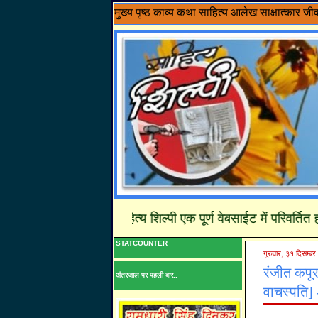
मुख्य पृष्ठ
काव्य
कथा साहित्य
आलेख
साक्षात्कार
जी
........साहित्य शिल्पी एक पूर्ण वेबसाईट में परिवर्तित हो चूक
STATCOUNTER
गुरुवार, ३१ दिसम्ब
रंजीत कपूर
अंतरजाल पर पहली बार..
वाचस्पति] 