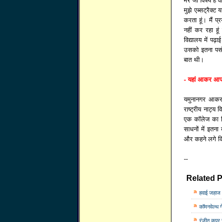
मेरे जो विषय हैं 
मुझे एब्सट्रैक्ट
करता हूं। मैं 
नहीं कर रहा हूं
विद्यालय में पढ़
उसको इतना पसंद
बात थी।
- यहां आकर आप
यमुनानगर आकर म
राष्ट्रीय नाट्य 
एक कॉलेज का फ
साधनों में इतना 
और कहने लगे कि 
--
Related P
हवाई जहाज क
कॉमनवेल्‍थ ग
रंजीत कपूर स