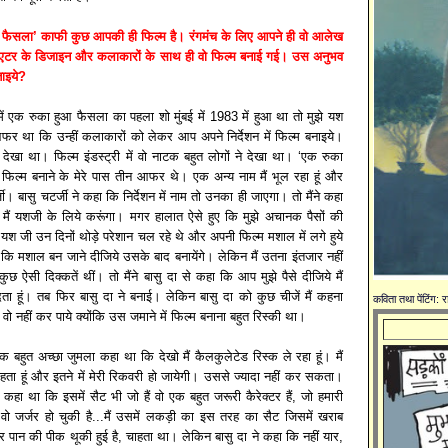
 फैसला’ काफी कुछ आपकी ही फिल्म है। रंगमंच के लिए आपने ही वो आलेख
िएटर के डिजाइन और कलाकारों के साथ ही वो फिल्म बनाई गई। उस अनुभव
ताइये?
न में एक रुका हुआ फैसला का पहला शो मुंबई में 1983 में हुआ था तो मुझे यश
फर था कि उन्हीं कलाकारों को लेकर आप अपने निर्देशन में फिल्म बनाइये।
े देखा था। फिल्म इंडस्ट्री में वो नाटक बहुत लोगों ने देखा था। ‘एक रुका
फिल्म बनाने के मेरे पास तीन आफर थे। एक अन्य नाम मैं भूल रहा हूं और
ी। बासु चटर्जी ने कहा कि निर्देशन में नाम तो उनका ही जाएगा। तो मैंने कहा
ूं, मैं यशजी के लिये करूंगा। मगर हालात ऐसे हुए कि मुझे अचानक पैसों की
श जी उन दिनों थोड़े परेशान चल रहे थे और अपनी फिल्म मशाल में लगे हुये
ा कि मशाल बन जाने दीजिये उसके बाद बनायेंगे। लेकिन मैं उतना इंतजार नहीं
 ऐसी दिक्कतें थीं। तो मैंने बासु दा से कहा कि आप मुझे पैसे दीजिये मैं
ता हूं। तब फिर बासु दा ने बनाई। लेकिन बासु दा को कुछ चीजें मैं कहना
कविता तथा पेंटिंग:
वो नहीं कर पाये क्योंकि उस जमाने में फिल्म बनाना बहुत रिस्की था।
 एक बहुत अच्छा जुमला कहा था कि देखो मैं कैलकुलेटेड रिस्क ले रहा हूं। मैं
चाहता हूं और इतने में मेरी रिकवरी हो जायेगी। उससे ज्यादा नहीं कर सकता।
 कहा था कि इसमें सैट भी जो हैं वो एक बहुत जरूरी कैरेक्टर हैं, जो हमारी
है वो जर्जर हो चुकी है...मैं उसमें लकड़ी का इस तरह का सैट जिसमें खराब
 पान की पीक थूकी हुई है, चाहता था। लेकिन बासु दा ने कहा कि नहीं यार,