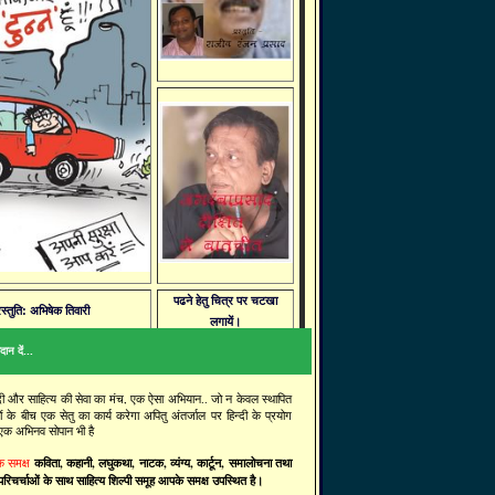
पढने हेतु चित्र पर चटखा
रस्तुति: अभिषेक तिवारी
लगायें।
ान दें...
्दी और साहित्य की सेवा का मंच, एक ऐसा अभियान.. जो न केवल स्थापित
ं के बीच एक सेतु का कार्य करेगा अपितु अंतर्जाल पर हिन्दी के प्रयोग
 एक अभिनव सोपान भी है
कविता, कहानी, लघुकथा, नाटक, व्यंग्य, कार्टून, समालोचना तथा
के समक्ष
रिचर्चाओं के साथ साहित्य शिल्पी समूह आपके समक्ष उपस्थित है।