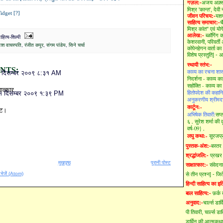
गज़ल:-
अजय अक़्
मिश्र 'कान्त',
देवी
idget [?]
जीवन परिचय:-
यशप
साहित्य समाचार:-
च
मिश्र कांत" एवं योग
आलेख:-
ब्ळॉगिंग
ित्य-शिल्पी
केशरवानी,
परिवर्त
ाश वाचस्पति
,
रंजीत कपूर
,
संगम पांडेय
,
सिने चर्चा
कोपेनहेगन वार्ता क
विशेष प्रस्तुति] -
स्थायी स्तंभ:-
NTS:
काव्य का रचना शास्
 दिसम्बर २००९ ८:३१ AM
निदर्शना - काव्य क
सहोक्ति - काव्य का
षात्कार
हितोपदेश की कहानि
१ दिसम्बर २००९ १:३९ PM
अनुकरणीय श्रीमद
कार्टून:-
्ट।
अभिषेक तिवारी:
सप्
६ ,
सुरेश शर्मा की 
वर्ष-09} ,
लघु कथा:-
सूरजप
पुस्तक-अंश:-
बस्तर
श्रद्धांजलि:-
प्रखर 
मुखपृष्ठ
पुरानी पोस्ट
साक्षात्कार:-
संवेदन
ँ भेजें (Atom)
से तीन प्रश्न] - जिते
हिन्दी साहित्य का इ
बाल साहित्य:-
फ़र्क
अनुवाद:-
चार्ल्स डा
पी तिवारी,
चार्ल्स ड
डार्विन की आत्मकथा