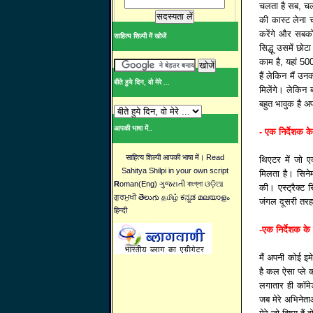
चलता है सब, चलने
की कास्ट लेना च
करेंगे और सबको
साहित्य शिल्पी में खोजें
सिद्धू उसमें छो
काम है, यहां 50
हैं लेकिन मैं उ
बीते हुये दिन, वो मेरे ...
मिलेंगे। लेकिन ब
बहुत भावुक है अ
आपकी भाषा में..
- एक निर्देशक क
साहित्य शिल्पी आपकी भाषा में। Read
थिएटर में जो ए
Sahitya Shilpi in your own script
मिलता है। सिने
R
oman(Eng) ગુજરાતી বাংগ্লা ଓଡ଼ିଆ
की। एस्ट्रैक्ट 
ਗੁਰਮੁਖੀ తెలుగు தமிழ் ಕನ್ನಡ മലയാളം
जंगल दूसरी तरह
हिन्दी
-एक निर्देशक के
मैं अपनी कोई इमे
है कल ऐसा प्ले क
लगातार ही कॉमे
जब मेरे अभिनेता