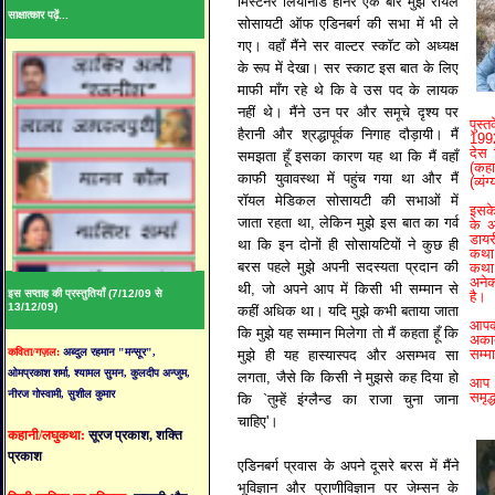
मिस्टनर लियोनार्ड हार्नर एक बार मुझे रायल
साक्षात्कार पढ़ें...
सोसायटी ऑफ एडिनबर्ग की सभा में भी ले
गए। वहाँ मैंने सर वाल्टर स्कॉट को अध्यक्ष
के रूप में देखा। सर स्काट इस बात के लिए
माफी माँग रहे थे कि वे उस पद के लायक
नहीं थे। मैंने उन पर और समूचे दृश्य पर
पुस्
हैरानी और श्रद्धापूर्वक निगाह दौड़ायी। मैं
1992
देस 
समझता हूँ इसका कारण यह था कि मैं वहाँ
(कहा
काफी युवावस्था में पहुंच गया था और मैं
(व्य
रॉयल मेडिकल सोसायटी की सभाओं में
इसके
जाता रहता था, लेकिन मुझे इस बात का गर्व
के अ
डायर
था कि इन दोनों ही सोसायटियों ने कुछ ही
कथा 
बरस पहले मुझे अपनी सदस्यता प्रदान की
कथा
अनेक
थी, जो अपने आप में किसी भी सम्मान से
इस सप्ताह की प्रस्तुतियाँ (7/12/09 से
है।
13/12/09)
कहीं अधिक था। यदि मुझे कभी बताया जाता
आपको
कि मुझे यह सम्मान मिलेगा तो मैं कहता हूँ कि
अकाद
कविता/गज़ल:
अब्दुल रहमान "मन्सूर",
सम्मा
मुझे ही यह हास्यास्पद और असम्भव सा
ओमप्रकाश शर्मा, श्यामल सुमन, कुलदीप अन्जुम,
लगता, जैसे कि किसी ने मुझसे कह दिया हो
आप अ
नीरज गोस्वामी, सुशील कुमार
समृद्
कि `तुम्हें इंग्लैन्ड का राजा चुना जाना
चाहिए'।
कहानी/लघुकथा:
सूरज प्रकाश, शक्ति
प्रकाश
एडिनबर्ग प्रवास के अपने दूसरे बरस में मैंने
भूविज्ञान और प्राणीविज्ञान पर जेम्सन के