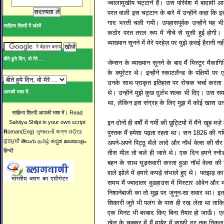
ज्वालामुखीय चट्टानें हैं। उस परिवेश में बादाम
परत वाली इस चट्टान के बारे में उन्होंने कहा कि
गाद भरती चली गयी। उपहासपूर्वक उन्होंने यह भ
साहित्य शिल्पी में खोजें
कठोर परत तरल रूप में नीचे से घुसी हुई होगी। य
व्याख्यान सुनने में मेरे परहेज़ पर मुझे क़तई हैरानी नह
बीते हुये दिन, वो मेरे ...
जेम्सन के व्याख्यान सुनने के बाद मैं मिस्टूर मैक
के क्यूरेटर थे। इन्होंने स्काटलैन्ड के पक्षियों 
उनके साथ प्राकृत इतिहास पर रोचक चर्चा करता 
आपकी भाषा में..
थे। उन्होंने मुझे कुछ दुर्लभ शल्क भी दिए। उस सम
था, लेकिन इस संग्रह के लिए मुझ में कोई खास उत
साहित्य शिल्पी आपकी भाषा में। Read
Sahitya Shilpi in your own script
इन दोनों ही वर्षों में गर्मी की छुट्टियों में मैंने खू
R
oman(Eng) ગુજરાતી বাংগ্লা ଓଡ଼ିଆ
पुस्तक मैं हमेशा पढ़ता रहता था। सन 1826 की गर्मिय
ਗੁਰਮੁਖੀ తెలుగు தமிழ் ಕನ್ನಡ മലയാളം
अपने-अपने पिट्ठू थैले लादे और नॉर्थ वेल्स की 
हिन्दी
तीस मील तो चले ही जाते थे। एक दिन हमने स्नोड
बहन के साथ घुड़सवारी करता हुआ नॉर्थ वेल्स क
वाले झोले में हमारे कपड़े संभाले हुए थे। पतझड़ 
समय मैं ज्यादातर वुडहाउस में मिस्टार ओवेन और
निशानेबाजी का तो मुझ पर जुनून-सा सवार था। इत
शिकारी जूते भी पलंग के पास ही रख लेता था ताकि 
एक मिनट भी बरबाद किए बिना तैयार हो जाऊँ। ए
खेल के चक्कर में मैं मायेर में काफी दूर तक निक