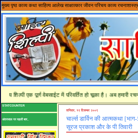
मुख्य पृष्ठ
काव्य
कथा साहित्य
आलेख
साक्षात्कार
जीवन परिचय
काव्य रचनाशास्त्
 शिल्पी एक पूर्ण वेबसाईट में परिवर्तित हो चूका है। अब हमारी रचनाय
STATCOUNTER
शनिवार, १९ दिसम्बर २००९
चार्ल्स डार्विन की आत्मकथा [भाग-5
अंतरजाल पर पहली बार..
सूरज प्रकाश और के पी तिवारी