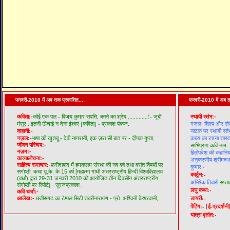
फरवरी-2010 में अब तक प्रकाशित...
फरवरी-2010 में अब त
कोई एक पल - विजय कुमार सपत्ति,
बनने का श्रेय..............!- जूबी
कविता:-
स्थायी स्तंभ:-
मंसूर ,
इतनी ऊँचाई न देना ईश्वर [कविता] - प्रकाश पंकज,
गज़ल: शिल्प और सं
नाटक पर स्थायी स्तं
कहानी:-
काव्य का रचना शास्त
गज़ल:-
भाषा की खुशबू - देवी नागरानी,
इक ज़रा सी बात पर - दीपक गुप्ता,
जीवन परिचय:-
साभिप्राय कवि नाम.-
नज़म:-
हितोपदेश की कहानियो
काव्यालोचना:-
अनुकरणीय श्रीमदभगव
साहित्य समाचार:-
फ़रीदाबाद में हमकलम संस्था की नव वर्ष तथा वसंत विषयों पर
कुमार:-
संगोष्ठी,
कथा यू.के. के 15 वर्ष [महात्मा गांधी अंतरराष्ट्रीय हिन्दी विश्वविद्यालय
कार्टून:-
(वर्धा) द्वारा 29-31 जनवरी 2010 को आयोजित तीन दिवसीय अंतरराष्ट्रीय
अभिषेक तिवारी:
सप्ता
संगोष्ठी पर रिपोर्ट] - सूरजप्रकाश ,
लघु कथा:-
कवि चर्चा:-
डायरी:-
आलेख:-
छतीसगढ का टेम्पल सिटी शबरीनारायण - प्रो. अश्विनी केशरवानी,
पेंटिंग:-
[ई-प्रदर्शनी
यात्रा वृतांत:-