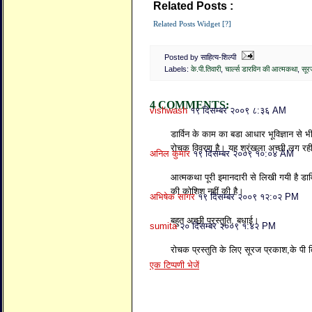
Related Posts :
के.पी.तिवारी,
चार्ल्स डारविन
Related Posts Widget [?]
Posted by साहित्य-शिल्पी
Labels:
के.पी.तिवारी
,
चार्ल्स डारविन की आत्मकथा
,
सूर
4 COMMENTS:
vishwash
१९ दिसम्बर २००९ ८:३६ AM
डार्विन के काम का बडा आधार भूविज्ञान से 
रोचक विवरण है। यह श्रंखला अच्छी लग रही
अनिल कुमार
१९ दिसम्बर २००९ १०:०४ AM
आत्मकथा पूरी इमानदारी से लिखी गयी है डार्वि
की कोशिश नहीं की है।
अभिषेक सागर
१९ दिसम्बर २००९ १२:०२ PM
बहुत अच्छी प्रस्तुति, बधाई।
sumita
२० दिसम्बर २००९ १:४२ PM
रोचक प्रस्तुति के लिए सूरज प्रकाश,के पी 
एक टिप्पणी भेजें