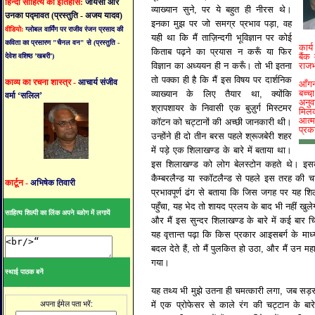
हिन्दी साहित्य का इतिहास:
जायसी और
व्याख्यान सुने, पर ये बहुत ही नीरस थे।
उनका पद्मावत (प्रस्तुति - अजय यादव)
इनका मुझ पर जो समग्र प्रभाव पड़ा, वह
वीडियो:
ग्लोबल वार्मिंग पर राजीव रंजन प्रसाद की
यही था कि मैं ताज़िन्दगी भूविज्ञान पर कोई
कविता का प्रसारण "चैनल वन" से (प्रस्तुति -
कार्य
किताब पढ़ने का प्रयास न करूँ या फिर
बैंक
देवेश वशिष्ठ ’खबरी’)
विज्ञान का अध्ययन ही न करूँ। तो भी इतना
राजभा
तो पक्का ही है कि मैं इस विषय पर दार्शनिक
काव्य का रचना शास्त्र -
आचार्य संजीव
आँगन
बच्च
व्याख्यान के लिए तैयार था, क्योंकि
वर्मा ‘सलिल’
अनु
श्रापशायर के निवासी एक बुज़ुर्ग मिस्टमर
मिल
आत्
कॉटन को चट्टानों की अच्छी जानकारी थी।
प्रका
उन्होंने ही दो तीन बरस पहले श्रूजबेरी शहर
में पड़े एक शिलाखण्ड के बारे में बताया था।
इस शिलाखण्ड को लोग बेलस्टोन कहते थे। इसके ब
कैम्बरलैन्ड या स्कॉटलैन्ड से पहले इस तरह की चट्टा
कार्टून -
अभिषेक तिवारी
प्रभावपूर्ण ढंग से बताया कि जिस जगह पर यह 
पहुँचा, यह भेद तो शायद प्रलय के बाद भी नहीं खुल
साहित्य शिल्पी का लिंक अपने ब्ळोग में लगायें
और मैं इस सुन्दर शिलाखण्ड के बारे में कई बार 
यह वृत्तान्त पढ़ा कि किस प्रकार आइसबर्ग के माध
बदल देते हैं, तो मैं पुलकित हो उठा, और मैं उन मह
गया।
स्थाई पाठक बनें
यह तथ्य भी मुझे उतना ही चमत्कारी लगा, जब सड़सठ 
अपना ईमेल पता भरें:
में एक प्रोफेसर से काले रंग की चट्टान के बार