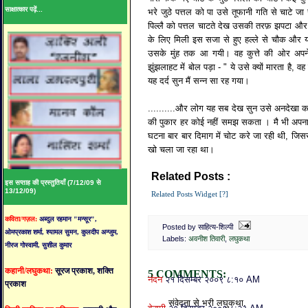
साक्षात्कार पढ़ें...
भरे जुठे पत्तल को पा उसे तूफानी गति से चाटे जा 
पिल्लै को पत्तल चाटते देख उसकी तरफ़ झपटा और 
के लिए मिली इस सजा से हुए हल्ले से चौक और 
उसके मुंह तक आ गयी। वह कुत्ते की ओर अपने 
झुंझलाहट में बोल पड़ा - " ये उसे क्यों मारता है, 
यह दर्द सुन मैं सन्न सा रह गया।
..........और लोग यह सब देख सुन उसे अनदेखा कर
की पुकार हर कोई नहीं समझ सकता । मै भी अपना
घटना बार बार दिमाग में चोट करे जा रही थी, जिसस
खो चला जा रहा था।
Related Posts :
अवनीश तिवारी,
लघुकथा
इस सप्ताह की प्रस्तुतियाँ (7/12/09 से
13/12/09)
Related Posts Widget [?]
कविता/गज़ल:
अब्दुल रहमान "मन्सूर",
Posted by साहित्य-शिल्पी
ओमप्रकाश शर्मा, श्यामल सुमन, कुलदीप अन्जुम,
Labels:
अवनीश तिवारी
,
लघुकथा
नीरज गोस्वामी, सुशील कुमार
कहानी/लघुकथा:
सूरज प्रकाश, शक्ति
5 COMMENTS:
नंदन
२१ दिसम्बर २००९ ८:१० AM
प्रकाश
संवेदना से भरी लघुकथा.