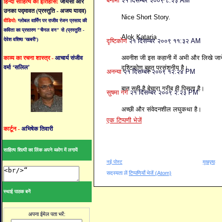
बेनामी
२१ दिसम्बर २००९ ८:२३ AM
हिन्दी साहित्य का इतिहास:
जायसी और
उनका पद्मावत (प्रस्तुति - अजय यादव)
Nice Short Story.
वीडियो:
ग्लोबल वार्मिंग पर राजीव रंजन प्रसाद की
कविता का प्रसारण "चैनल वन" से (प्रस्तुति -
Alok Kataria
देवेश वशिष्ठ ’खबरी’)
दृष्टिकोण
२१ दिसम्बर २००९ ११:३२ AM
अवनीश जी इस कहानी में अभी और लिखे जाने क
काव्य का रचना शास्त्र -
आचार्य संजीव
वर्मा ‘सलिल’
दृश्टिकोण बहुत प्रसंशनीय है।
अनन्या
२१ दिसम्बर २००९ १२:२४ PM
बात सही है बेचारा गरीब ही पिसता है।
सुषमा गर्ग
२१ दिसम्बर २००९ २:२३ PM
अच्छी और संवेदनशील लघुकथा है।
एक टिप्पणी भेजें
कार्टून -
अभिषेक तिवारी
साहित्य शिल्पी का लिंक अपने ब्ळोग में लगायें
नई पोस्ट
मुखपृष्ठ
सदस्यता लें
टिप्पणियाँ भेजें (Atom)
स्थाई पाठक बनें
अपना ईमेल पता भरें: