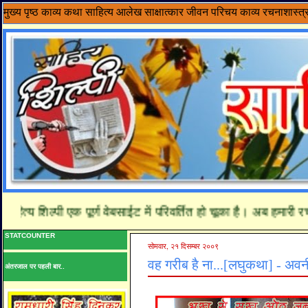
मुख्य पृष्ठ
काव्य
कथा साहित्य
आलेख
साक्षात्कार
जीवन परिचय
काव्य रचनाशास्त्
्य शिल्पी एक पूर्ण वेबसाईट में परिवर्तित हो चूका है। अब हमारी रचन
STATCOUNTER
सोमवार, २१ दिसम्बर २००९
वह गरीब है ना...[लघुकथा] - अवन
अंतरजाल पर पहली बार..