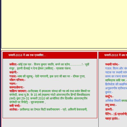
फरवरी-2010 में अब तक प्रकाशित...
फरवरी-2010 में अब त
कोई एक पल - विजय कुमार सपत्ति,
बनने का श्रेय..............!- जूबी
कविता:-
स्थायी स्तंभ:-
मंसूर ,
इतनी ऊँचाई न देना ईश्वर [कविता] - प्रकाश पंकज,
गज़ल: शिल्प और सं
नाटक पर स्थायी स्तं
कहानी:-
काव्य का रचना शास्त
गज़ल:-
भाषा की खुशबू - देवी नागरानी,
इक ज़रा सी बात पर - दीपक गुप्ता,
जीवन परिचय:-
साभिप्राय कवि नाम.-
नज़म:-
हितोपदेश की कहानियो
काव्यालोचना:-
अनुकरणीय श्रीमदभगव
साहित्य समाचार:-
फ़रीदाबाद में हमकलम संस्था की नव वर्ष तथा वसंत विषयों पर
कुमार:-
संगोष्ठी,
कथा यू.के. के 15 वर्ष [महात्मा गांधी अंतरराष्ट्रीय हिन्दी विश्वविद्यालय
कार्टून:-
(वर्धा) द्वारा 29-31 जनवरी 2010 को आयोजित तीन दिवसीय अंतरराष्ट्रीय
अभिषेक तिवारी:
सप्ता
संगोष्ठी पर रिपोर्ट] - सूरजप्रकाश ,
लघु कथा:-
कवि चर्चा:-
डायरी:-
आलेख:-
छतीसगढ का टेम्पल सिटी शबरीनारायण - प्रो. अश्विनी केशरवानी,
पेंटिंग:-
[ई-प्रदर्शनी
यात्रा वृतांत:-