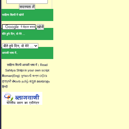
साहित्य शिल्पी में खोजें
बीते हुये दिन, वो मेरे ...
आपकी भाषा में..
साहित्य शिल्पी आपकी भाषा में। Read
Sahitya Shilpi in your own script
R
oman(Eng) ગુજરાતી বাংগ্লা ଓଡ଼ିଆ
ਗੁਰਮੁਖੀ తెలుగు தமிழ் ಕನ್ನಡ മലയാളം
हिन्दी