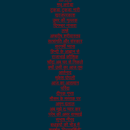
मधु अरोड़ा
टुकड़ा टुकड़ा नारी
सूरजप्रकाश
उम्र की गुल्लक
दिगम्बर नासवा
लम्हे
अम्बरीष श्रीवास्तव
सत्संगति और संस्कार
सरगमीं प्यास
हिन्दी के आह्वान से
राजाभाई कौशिक
चाँद! अब घर से निकले
क्यों उसी का आज तुम
आर्तनाद
मुकेश पोपली
आज का आसमान
परिंदा
दीपक गुप्ता
मौसम के मस्तक पर
अमन दलाल
अब मुझे तू प्यार कर
प्रेम की अमर सच्चाई
सुभाष नीरव
बधाइयों की भीड़ में
सुदर्शन ’प्रियदर्शिनी’