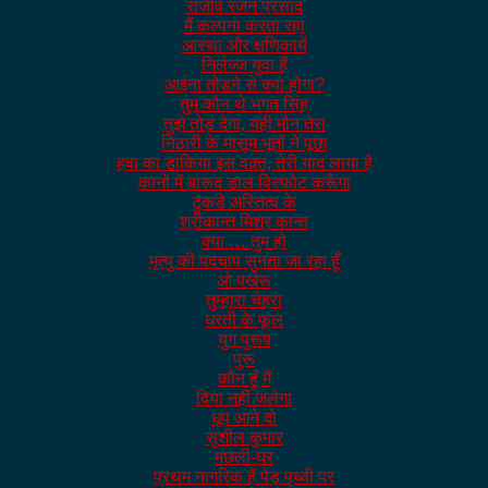
राजीव रंजन प्रसाद
मैं कल्पना करता रहा
आस्था और क्षणिकायें
निर्लज्ज युवा हैं
आईना तोडने से क्या होगा?
तुम कौन थे भगत सिंह
तुझे तोड़ देगा, यही मौन तेरा
निठारी के मासूम भूतों ने पूछा
हवा का डाकिया इस वक़्त, तेरी याद लाया है
कानों में बारूद डाल विस्फोट करूँगा
टुकडे अस्तित्व के
श्रीकान्त मिश्र कान्त
क्या … तुम हो
मृत्यु की पदचाप सुनता जा रहा हूँ
ओ पखेरू
तुम्हारा चेहरा
धरती के फूल
युग पुरूष
पुरू
कौन हूँ मैं
दिया नहीं जलेगा
धूप आने दो
सुशील कुमार
मछली-घर
प्रथम नागरिक हैं पेड़ पृथ्वी पर