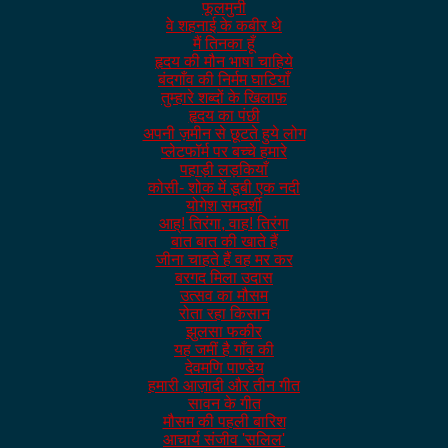
फूलमुनी
वे शहनाई के कबीर थे
मैं तिनका हूँ
हृदय की मौन भाषा चाहिये
बंदगाँव की निर्मम घाटियाँ
तुम्हारे शब्दों के खिलाफ़
हृदय का पंछी
अपनी ज़मीन से छूटते हुये लोग
प्लेटफॉर्म पर बच्चे हमारे
पहाड़ी लड़कियाँ
कोसी- शोक में डूबी एक नदी
योगेश समदर्शी
आह्! तिरंगा, वाह! तिरंगा
बात बात की खाते हैं
जीना चाहते हैं वह मर कर
बरगद मिला उदास
उत्सव का मौसम
रोता रहा किसान
झुलसा फकीर
यह जमीं है गाँव की
देवमणि पाण्डेय
हमारी आज़ादी और तीन गीत
सावन के गीत
मौसम की पहली बारिश
आचार्य संजीव 'सलिल'