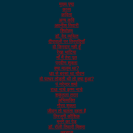
मुख्य पृष्ठ
काव्य
कविता
अन्य कवि
अवनीश तिवारी
शिवोहम
डॉ. वेद व्यथित
दीपावली पर त्रिपदियाँ
वो किरदार नही हूँ
रेखा भाटिया
माँ मैं तेरा पूत
प्रवीण शुक्ला
क्या मालुम था?
धूप से बरसा था यौवन
वो पत्थर तोड़ती थी तो क्या हुआ?
पं नरेन्द्र शर्मा
राधा नाचे कृष्ण नाचे
शकुंतला तरार
अभिव्यक्ति
गौरव शुक्ला
जीवन तो चलता रहता है
त्रिजुगी कौशिक
मुनगे का पेड़
डॉ. रोली तिवारी मिश्रा
अहसास