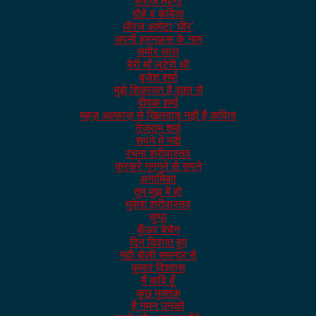
सरोज त्यागी
दोहे व कविता
धीरज आमेटा 'धीर'
अपनी हमनफ़स के नाम
समीर लाल
मेरी माँ लुटेरी थी
बृजेश शर्मा
मुझे शिकायत है वक़्त से
दीपक शर्मा
महज़ अल्फ़ाज़ से खिलवाड़ नहीं है कविता
तेजराम शर्मा
सपने में नदी
रचना श्रीवास्तव
कुरकुरे गुनगुने से सपने
अनामिका
तुम मुझ में हो
मुकेश श्रीवास्तव
चुप्पा
कुँअर बेचैन
दिन दिवंगत हुए
नदी बोली समन्दर से
कुमार विश्वास
मैं कवि हूँ
कुछ मुक्तक
है नमन उनको