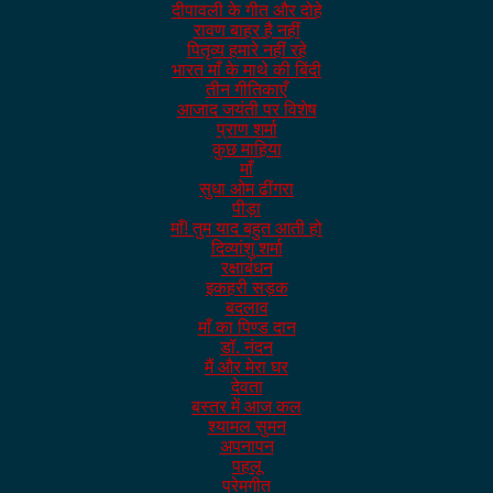
दीपावली के गीत और दोहे
रावण बाहर है नहीं
पितृव्य हमारे नहीं रहे
भारत माँ के माथे की बिंदी
तीन गीतिकाएँ
आजाद जयंती पर विशेष
प्राण शर्मा
कुछ माहिया
माँ
सुधा ओम ढींगरा
पीड़ा
माँ! तुम याद बहुत आती हो
दिव्यांशु शर्मा
रक्षाबंधन
इकहरी सड़क
बदलाव
माँ का पिण्ड दान
डॉ. नंदन
मैं और मेरा घर
देवता
बस्तर में आज कल
श्यामल सुमन
अपनापन
पहलू
प्रेमगीत