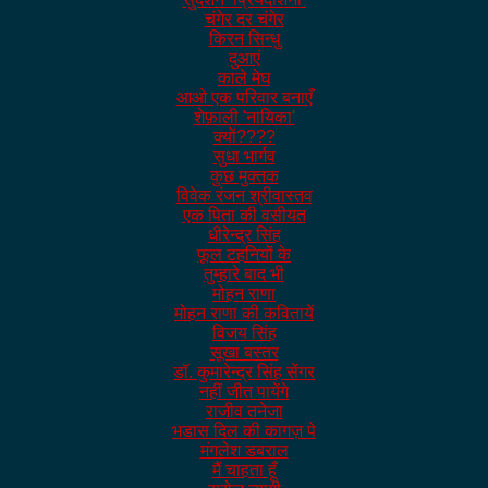
चंगेर दर चंगेर
किरन सिन्धु
दुआएं
काले मेघ
आओ एक परिवार बनाएँ
शेफ़ाली 'नायिका'
क्यों????
सुधा भार्गव
कुछ मुक्तक
विवेक रंजन श्रीवास्तव
एक पिता की वसीयत
धीरेन्द्र सिंह
फूल टहनियों के
तुम्हारे बाद भी
मोहन राणा
मोहन राणा की कवितायें
विजय सिंह
सूखा बस्तर
डॉ. कुमारेन्द्र सिंह सेंगर
नहीं जीत पायेंगे
राजीव तनेजा
भडास दिल की कागज़ पे
मंगलेश डबराल
मैं चाहता हूँ