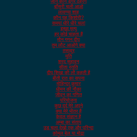
जाने कौन डगर ठहरेंगे
बाँसुरी चली आओ
लावण्या शाह
कौन यह किशोरी?
समय! धीरे धीरे चल!
इच्छा मृत्यु
हर कोई चाहता है
मौन गगन दीप
तुम लौट आओगे क्या
तसव्वुर
युति
शरद सुहावन
सीता स्तुति
दीप शिखा की लौ कहती है
बीती रात का सपना
मोहिन्दर कुमार
धीमन की नौका
जीवन का गणित
परियोजना
कुछ दर्द मेरे अपने
क्या मेरे भीतर है
केवल संज्ञान है
अम्बा का संताप
उड चला देखो एक और परिन्दा
कोमल बेल या मोढा